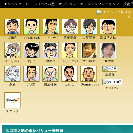
エンジュクTOP
ふりーパパ塾
オプション・キャッシュフロークラブ
投資
エンジュク株式会
社
上総介
avexfreak
マネー
斉藤正章
土屋賢三
浜口準之助
はっしゃん
Tyun
池田悟
ふりーパパ
増田丞美
一角太郎
三浦隆
夕凪
JACK
照沼佳夫
ぶせな
Gomatarou
v-com2
スタッフ
浜口準之助の低位バリュー株投資