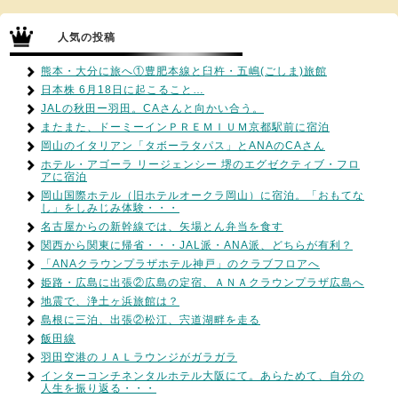
人気の投稿
熊本・大分に旅へ①豊肥本線と臼杵・五嶋(ごしま)旅館
日本株 6月18日に起こること…
JALの秋田ー羽田。CAさんと向かい合う。
またまた、ドーミーインＰＲＥＭＩＵＭ京都駅前に宿泊
岡山のイタリアン「タボーラタパス」とANAのCAさん
ホテル・アゴーラ リージェンシー 堺のエグゼクティブ・フロ
アに宿泊
岡山国際ホテル（旧ホテルオークラ岡山）に宿泊。「おもてな
し」をしみじみ体験・・・
名古屋からの新幹線では、矢場とん弁当を食す
関西から関東に帰省・・・JAL派・ANA派、どちらが有利？
「ANAクラウンプラザホテル神戸」のクラブフロアへ
姫路・広島に出張②広島の定宿、ＡＮＡクラウンプラザ広島へ
地震で、浄土ヶ浜旅館は？
島根に三泊、出張②松江、宍道湖畔を走る
飯田線
羽田空港のＪＡＬラウンジがガラガラ
インターコンチネンタルホテル大阪にて。あらためて、自分の
人生を振り返る・・・