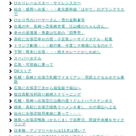
ひかりレールスター・サイレンスカー
仙台・盛岡へ出張・・・東北新幹線「はやて」のグランクラス
で
ひかり号のパーサーさん・雪の金剛峯寺
台風の中、長崎へ②長崎市電、江山楼のちゃんぽん。
幸せの居酒屋・青森は弘前の「四季亭」
高松に出張②幸せの宿：小豆島シーサイドホテル・松風
トランプ劇場・・・銀行株、今度こそ相場になるのか？
下関・熊本に出張・・・焼きカレーとかしわめし
スーパーホテル
広島・可部線に乗って
OKストア
札幌・長崎と出張①札幌でイタリアン・羽田エクセルホテル東
急
広島に出張②三次から福塩線で福山へ
低位高配当利回り銘柄スクリーニング
札幌・長崎へ出張②江山楼の皿うどんとハウステンボス
徳島・高松に出張①徳島ラーメンを食し、かの眉山へ上る
仙台に出張②陸羽東線に乗って・・・
徳島へ出張④鴨島（かもじま）で吉野川、阿波中央橋をサイク
リング
日本株、アノマリーからは11月は買い？