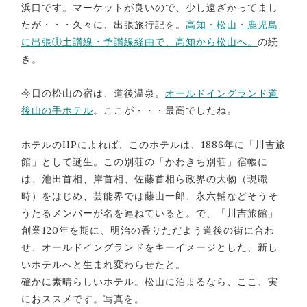
浜口です。マーケットが良いので、少し遠ざかってまし
たが・・・久々に、出張旅行記を。
高知・松山・鹿児島
に出張①土讃線・予讃線経由で、高知から松山へ。
の続
き。
今日の松山の宿は、道後温泉。
オールドイングランド道
後山の手ホテル
。ここが・・・最高でしたね。
ホテルのHPによれば、このホテルは、1886年に「川吉旅
館」として誕生。この別荘の「かわきち別荘」宿帳に
は、池田首相、岸首相、佐藤首相ら政界の大物（現職
時）をはじめ、芸能界では藤山一郎、永六輔などそうそ
うたるメンバーが名を連ねていると。で、「川吉旅館」
創業120年を期に、明治の香りただよう道後の街に合わ
せ、オールドイングランドをキーイメージとした、新し
いホテルへと生まれ変わらせたと。
確かに素晴らしいホテル。松山に泊まるなら、ここ、実
におススメです。写真を。