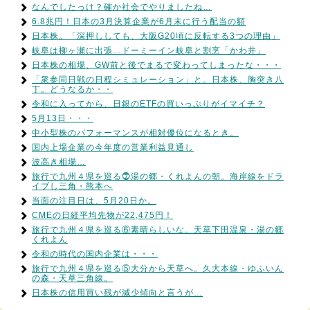
なんでしたっけ？確か社会でやりましたね…
6.8兆円！日本の3月決算企業が6月末に行う配当の額
日本株。「深押ししても、大阪G20頃に反転する3つの理由」
岐阜は柳ヶ瀬に出張…ドーミーイン岐阜と割烹「かわ井」
日本株の相場、GW前と後でまるで変わってしまったな・・・
「衆参同日戦の日程シミュレーション」と。日本株、胸突き八
丁。どうなるか・・
令和に入ってから、日銀のETFの買いっぷりがイマイチ？
5月13日・・・
中小型株のパフォーマンスが相対優位になるとき。
国内上場企業の今年度の営業利益見通し
波高き相場…
旅行で九州４県を巡る⓻湯の郷・くれよんの朝。海岸線をドラ
イブし三角・熊本へ
当面の注目日は、5月20日か。
CMEの日経平均先物が22,475円！
旅行で九州４県を巡る⑥素晴らしいな。天草下田温泉・湯の郷
くれよん
令和の時代の国内企業は・・・
旅行で九州４県を巡る⑤大分から天草へ。久大本線・ゆふいん
の森・天草三角線。
日本株の信用買い残が減少傾向と言うが…