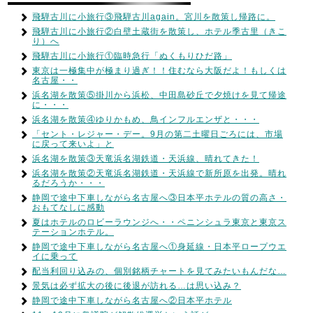
飛騨古川に小旅行③飛騨古川again。宮川を散策し帰路に。
飛騨古川に小旅行②白壁土蔵街を散策し、ホテル季古里（きこ
り）へ
飛騨古川に小旅行①臨時急行「ぬくもりひだ路」
東京は一極集中が極まり過ぎ！！住むなら大阪だよ！もしくは
名古屋・・
浜名湖を散策⑤掛川から浜松、中田島砂丘で夕焼けを見て帰途
に・・・
浜名湖を散策④ゆりかもめ、鳥インフルエンザと・・・
「セント・レジャー・デー。9月の第二土曜日ごろには、市場
に戻って来いよ」と
浜名湖を散策③天竜浜名湖鉄道・天浜線、晴れてきた！
浜名湖を散策②天竜浜名湖鉄道・天浜線で新所原を出発。晴れ
るだろうか・・・
静岡で途中下車しながら名古屋へ③日本平ホテルの質の高さ・
おもてなしに感動
夏はホテルのロビーラウンジへ・・ペニンシュラ東京と東京ス
テーションホテル。
静岡で途中下車しながら名古屋へ①身延線・日本平ロープウエ
イに乗って
配当利回り込みの、個別銘柄チャートを見てみたいもんだな…
景気は必ず拡大の後に後退が訪れる…は思い込み？
静岡で途中下車しながら名古屋へ②日本平ホテル