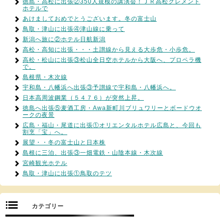
徳島・高松に出張②350人規模の講演会！ＪＲ高松クレメント
ホテルで
あけましておめでとうございます。冬の富士山
鳥取・津山に出張④津山線に乗って
新潟へ旅に②ホテル日航新潟
高松・高知に出張・・・土讃線から見える大歩危・小歩危。
高松・松山に出張③松山全日空ホテルから大阪へ、プロペラ機
で。
島根県・木次線
宇和島・八幡浜へ出張③予讃線で宇和島・八幡浜へ。
日本高周波鋼業（５４７６）が突然上昇。
徳島へ出張⑤麦酒工房・Awa新町川ブリュワリーとボードウオ
ークの夜景
広島・福山・尾道に出張①オリエンタルホテル広島と、今回も
割烹「宝」へ。
展望・・冬の富士山と日本株
島根に三泊、出張③一畑電鉄・山陰本線・木次線
宮崎観光ホテル
鳥取・津山に出張①鳥取のテツ
カテゴリー