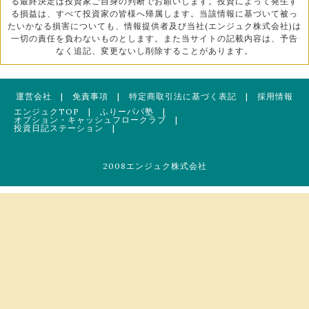
る最終決定は投資家ご自身の判断でお願いします。投資によって発生す
る損益は、すべて投資家の皆様へ帰属します。当該情報に基づいて被っ
たいかなる損害についても、情報提供者及び当社(エンジュク株式会社)は
一切の責任を負わないものとします。また当サイトの記載内容は、予告
なく追記、変更ないし削除することがあります。
運営会社
|
免責事項
|
特定商取引法に基づく表記
|
採用情報
エンジュクTOP
|
ふりーパパ塾
|
オプション・キャッシュフロークラブ
|
投資日記ステーション
|
2008エンジュク株式会社