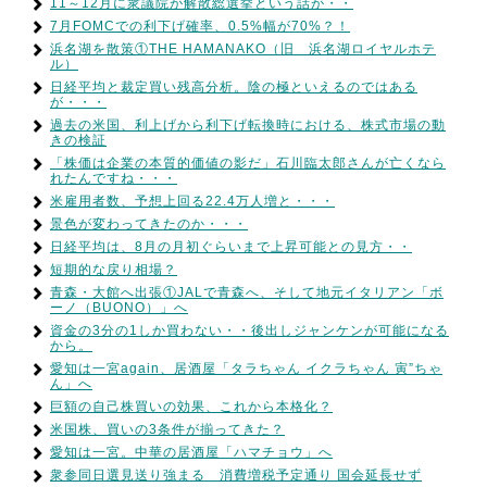
11～12月に衆議院が解散総選挙という話が・・
7月FOMCでの利下げ確率、0.5%幅が70%？！
浜名湖を散策①THE HAMANAKO（旧 浜名湖ロイヤルホテ
ル）
日経平均と裁定買い残高分析。陰の極といえるのではある
が・・・
過去の米国、利上げから利下げ転換時における、株式市場の動
きの検証
「株価は企業の本質的価値の影だ」石川臨太郎さんが亡くなら
れたんですね・・・
米雇用者数、予想上回る22.4万人増と・・・
景色が変わってきたのか・・・
日経平均は、8月の月初ぐらいまで上昇可能との見方・・
短期的な戻り相場？
青森・大館へ出張①JALで青森へ、そして地元イタリアン「ボ
ーノ（BUONO）」へ
資金の3分の1しか買わない・・後出しジャンケンが可能になる
から。
愛知は一宮again、居酒屋「タラちゃん イクラちゃん 寅”ちゃ
ん」へ
巨額の自己株買いの効果、これから本格化？
米国株、買いの3条件が揃ってきた？
愛知は一宮。中華の居酒屋「ハマチョウ」へ
衆参同日選見送り強まる 消費増税予定通り 国会延長せず