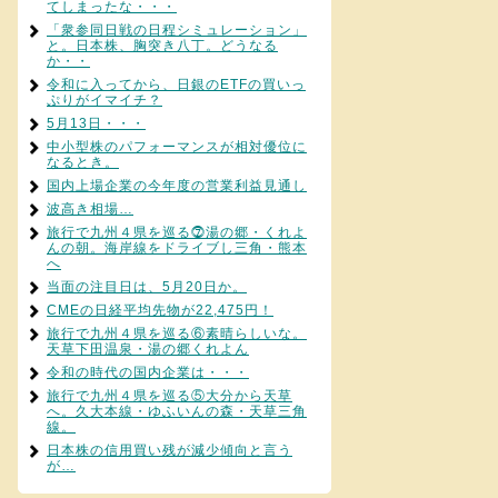
てしまったな・・・
「衆参同日戦の日程シミュレーション」
と。日本株、胸突き八丁。どうなる
か・・
令和に入ってから、日銀のETFの買いっ
ぷりがイマイチ？
5月13日・・・
中小型株のパフォーマンスが相対優位に
なるとき。
国内上場企業の今年度の営業利益見通し
波高き相場…
旅行で九州４県を巡る⓻湯の郷・くれよ
んの朝。海岸線をドライブし三角・熊本
へ
当面の注目日は、5月20日か。
CMEの日経平均先物が22,475円！
旅行で九州４県を巡る⑥素晴らしいな。
天草下田温泉・湯の郷くれよん
令和の時代の国内企業は・・・
旅行で九州４県を巡る⑤大分から天草
へ。久大本線・ゆふいんの森・天草三角
線。
日本株の信用買い残が減少傾向と言う
が…