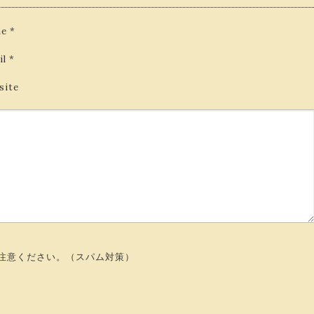
e
*
il
*
site
注意ください。（スパム対策）