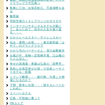
クラウンプラザ広島へ
島根に三泊、出張②松江、宍道湖畔を走
る
飯田線
羽田空港のＪＡＬラウンジがガラガラ
インターコンチネンタルホテル大阪に
て。あらためて、自分の人生を振り返
る・・・
ひかりレールスター・サイレンスカー
仙台・盛岡へ出張・・・東北新幹線「は
やて」のグランクラスで
ひかり号のパーサーさん・雪の金剛峯寺
台風の中、長崎へ②長崎市電、江山楼の
ちゃんぽん。
幸せの居酒屋・青森は弘前の「四季亭」
高松に出張②幸せの宿：小豆島シーサイ
ドホテル・松風
トランプ劇場・・・銀行株、今度こそ相
場になるのか？
下関・熊本に出張・・・焼きカレーとか
しわめし
スーパーホテル
広島・可部線に乗って
OKストア