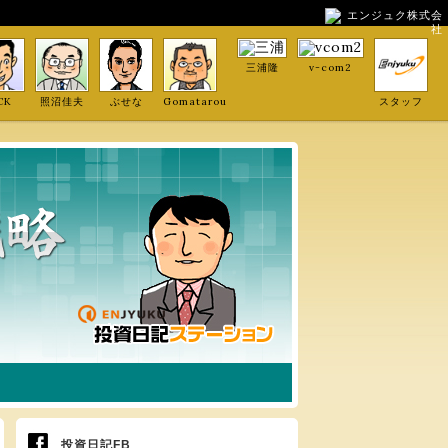
エンジュク株式会
社
三浦隆
v-com2
CK
照沼佳夫
ぶせな
Gomatarou
スタッフ
投資日記FB