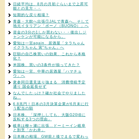
日経平均は、8月の月初ぐらいまで上昇可
能との見方・・
短期的な戻り相場？
青森・大館へ出張①JALで青森へ、そして
地元イタリアン「ボーノ（BUONO）」へ
資金の3分の1しか買わない・・後出しジ
ャンケンが可能になるから。
愛知は一宮again、居酒屋「タラちゃん
イクラちゃん 寅”ちゃん」へ
巨額の自己株買いの効果、これから本格
化？
米国株、買いの3条件が揃ってきた？
愛知は一宮。中華の居酒屋「ハマチョ
ウ」へ
衆参同日選見送り強まる 消費増税予定
通り 国会延長せず
なんでしたっけ？確か社会でやりました
ね…
6.8兆円！日本の3月決算企業が6月末に行
う配当の額
日本株。「深押ししても、大阪G20頃に
反転する3つの理由」
岐阜は柳ヶ瀬に出張…ドーミーイン岐阜
と割烹「かわ井」
日本株の相場、GW前と後でまるで変わっ