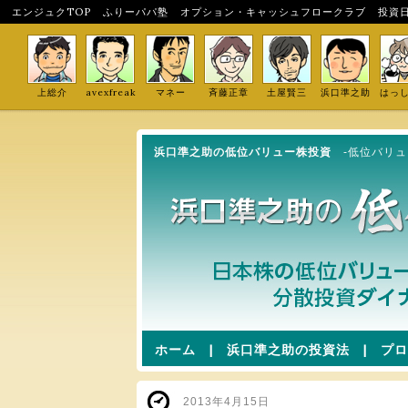
エンジュクTOP
ふりーパパ塾
オプション・キャッシュフロークラブ
投資
上総介
avexfreak
マネー
斉藤正章
土屋賢三
浜口準之助
はっ
浜口準之助の低位バリュー株投資
-低位バリ
ホーム
|
浜口準之助の投資法
|
プロ
2013年4月15日