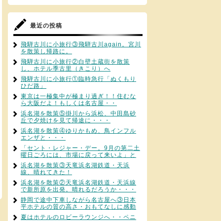
最近の投稿
飛騨古川に小旅行③飛騨古川again。宮川
を散策し帰路に。
飛騨古川に小旅行②白壁土蔵街を散策
し、ホテル季古里（きこり）へ
飛騨古川に小旅行①臨時急行「ぬくもり
ひだ路」
東京は一極集中が極まり過ぎ！！住むな
ら大阪だよ！もしくは名古屋・・
浜名湖を散策⑤掛川から浜松、中田島砂
丘で夕焼けを見て帰途に・・・
浜名湖を散策④ゆりかもめ、鳥インフル
エンザと・・・
「セント・レジャー・デー。9月の第二土
曜日ごろには、市場に戻って来いよ」と
浜名湖を散策③天竜浜名湖鉄道・天浜
線、晴れてきた！
浜名湖を散策②天竜浜名湖鉄道・天浜線
で新所原を出発。晴れるだろうか・・・
静岡で途中下車しながら名古屋へ③日本
平ホテルの質の高さ・おもてなしに感動
夏はホテルのロビーラウンジへ・・ペニ