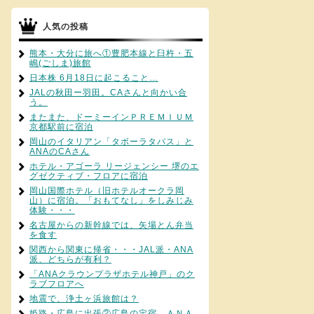
人気の投稿
熊本・大分に旅へ①豊肥本線と臼杵・五
嶋(ごしま)旅館
日本株 6月18日に起こること…
JALの秋田ー羽田。CAさんと向かい合
う。
またまた、ドーミーインＰＲＥＭＩＵＭ
京都駅前に宿泊
岡山のイタリアン「タボーラタパス」と
ANAのCAさん
ホテル・アゴーラ リージェンシー 堺のエ
グゼクティブ・フロアに宿泊
岡山国際ホテル（旧ホテルオークラ岡
山）に宿泊。「おもてなし」をしみじみ
体験・・・
名古屋からの新幹線では、矢場とん弁当
を食す
関西から関東に帰省・・・JAL派・ANA
派、どちらが有利？
「ANAクラウンプラザホテル神戸」のク
ラブフロアへ
地震で、浄土ヶ浜旅館は？
姫路・広島に出張②広島の定宿、ＡＮＡ