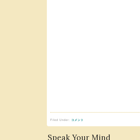
Filed Under:
コメント
Speak Your Mind