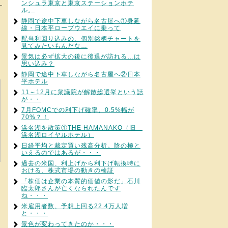
ンシュラ東京と東京ステーションホテ
ル。
静岡で途中下車しながら名古屋へ①身延
線・日本平ロープウエイに乗って
配当利回り込みの、個別銘柄チャートを
見てみたいもんだな…
景気は必ず拡大の後に後退が訪れる…は
思い込み？
静岡で途中下車しながら名古屋へ②日本
平ホテル
11～12月に衆議院が解散総選挙という話
が・・
7月FOMCでの利下げ確率、0.5%幅が
70%？！
浜名湖を散策①THE HAMANAKO（旧
浜名湖ロイヤルホテル）
日経平均と裁定買い残高分析。陰の極と
いえるのではあるが・・・
過去の米国、利上げから利下げ転換時に
おける、株式市場の動きの検証
「株価は企業の本質的価値の影だ」石川
臨太郎さんが亡くなられたんです
ね・・・
米雇用者数、予想上回る22.4万人増
と・・・
景色が変わってきたのか・・・