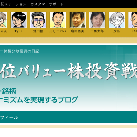
日記ステーション
カスタマーサポート
しゃん
Tyun
池田悟
ふりーパパ
増田丞美
一角太郎
夕凪
JA
ュー銘柄分散投資の日記
フィール