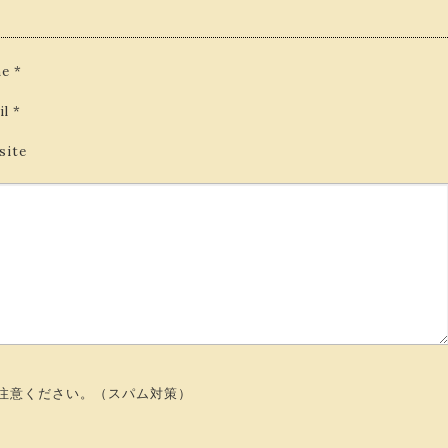
e
*
il
*
site
注意ください。（スパム対策）