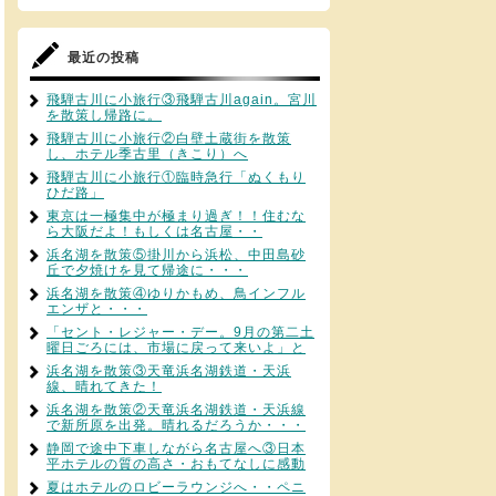
最近の投稿
飛騨古川に小旅行③飛騨古川again。宮川
を散策し帰路に。
飛騨古川に小旅行②白壁土蔵街を散策
し、ホテル季古里（きこり）へ
飛騨古川に小旅行①臨時急行「ぬくもり
ひだ路」
東京は一極集中が極まり過ぎ！！住むな
ら大阪だよ！もしくは名古屋・・
浜名湖を散策⑤掛川から浜松、中田島砂
丘で夕焼けを見て帰途に・・・
浜名湖を散策④ゆりかもめ、鳥インフル
エンザと・・・
「セント・レジャー・デー。9月の第二土
曜日ごろには、市場に戻って来いよ」と
浜名湖を散策③天竜浜名湖鉄道・天浜
線、晴れてきた！
浜名湖を散策②天竜浜名湖鉄道・天浜線
で新所原を出発。晴れるだろうか・・・
静岡で途中下車しながら名古屋へ③日本
平ホテルの質の高さ・おもてなしに感動
夏はホテルのロビーラウンジへ・・ペニ