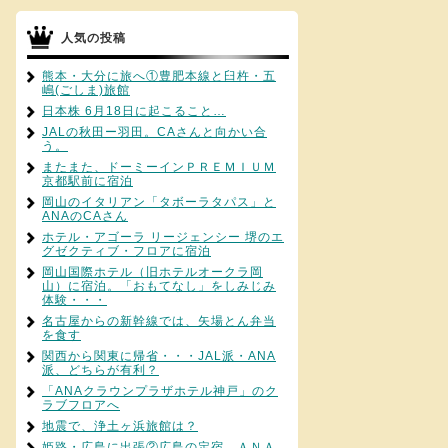
人気の投稿
熊本・大分に旅へ①豊肥本線と臼杵・五
嶋(ごしま)旅館
日本株 6月18日に起こること…
JALの秋田ー羽田。CAさんと向かい合
う。
またまた、ドーミーインＰＲＥＭＩＵＭ
京都駅前に宿泊
岡山のイタリアン「タボーラタパス」と
ANAのCAさん
ホテル・アゴーラ リージェンシー 堺のエ
グゼクティブ・フロアに宿泊
岡山国際ホテル（旧ホテルオークラ岡
山）に宿泊。「おもてなし」をしみじみ
体験・・・
名古屋からの新幹線では、矢場とん弁当
を食す
関西から関東に帰省・・・JAL派・ANA
派、どちらが有利？
「ANAクラウンプラザホテル神戸」のク
ラブフロアへ
地震で、浄土ヶ浜旅館は？
姫路・広島に出張②広島の定宿、ＡＮＡ