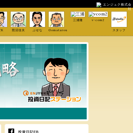
エンジュク株式会
社
三浦隆
v-com2
CK
照沼佳夫
ぶせな
Gomatarou
スタッフ
投資日記FB