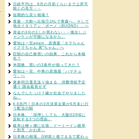
日経平均は、8月の月初ぐらいまで上昇可
能との見方・・
短期的な戻り相場？
青森・大館へ出張①JALで青森へ、そして
地元イタリアン「ボーノ（BUONO）」へ
資金の3分の1しか買わない・・後出しジ
ャンケンが可能になるから。
愛知は一宮again、居酒屋「タラちゃん
イクラちゃん 寅”ちゃん」へ
巨額の自己株買いの効果、これから本格
化？
米国株、買いの3条件が揃ってきた？
愛知は一宮。中華の居酒屋「ハマチョ
ウ」へ
衆参同日選見送り強まる 消費増税予定
通り 国会延長せず
なんでしたっけ？確か社会でやりました
ね…
6.8兆円！日本の3月決算企業が6月末に行
う配当の額
日本株。「深押ししても、大阪G20頃に
反転する3つの理由」
岐阜は柳ヶ瀬に出張…ドーミーイン岐阜
と割烹「かわ井」
日本株の相場、GW前と後でまるで変わっ