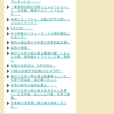
てしまったな・・・
「衆参同日戦の日程シミュレーション」
と。日本株、胸突き八丁。どうなる
か・・
令和に入ってから、日銀のETFの買いっ
ぷりがイマイチ？
5月13日・・・
中小型株のパフォーマンスが相対優位に
なるとき。
国内上場企業の今年度の営業利益見通し
波高き相場…
旅行で九州４県を巡る⓻湯の郷・くれよ
んの朝。海岸線をドライブし三角・熊本
へ
当面の注目日は、5月20日か。
CMEの日経平均先物が22,475円！
旅行で九州４県を巡る⑥素晴らしいな。
天草下田温泉・湯の郷くれよん
令和の時代の国内企業は・・・
旅行で九州４県を巡る⑤大分から天草
へ。久大本線・ゆふいんの森・天草三角
線。
日本株の信用買い残が減少傾向と言う
が…