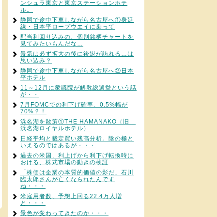
ンシュラ東京と東京ステーションホテ
ル。
静岡で途中下車しながら名古屋へ①身延
線・日本平ロープウエイに乗って
配当利回り込みの、個別銘柄チャートを
見てみたいもんだな…
景気は必ず拡大の後に後退が訪れる…は
思い込み？
静岡で途中下車しながら名古屋へ②日本
平ホテル
11～12月に衆議院が解散総選挙という話
が・・
7月FOMCでの利下げ確率、0.5%幅が
70%？！
浜名湖を散策①THE HAMANAKO（旧
浜名湖ロイヤルホテル）
日経平均と裁定買い残高分析。陰の極と
いえるのではあるが・・・
過去の米国、利上げから利下げ転換時に
おける、株式市場の動きの検証
「株価は企業の本質的価値の影だ」石川
臨太郎さんが亡くなられたんです
ね・・・
米雇用者数、予想上回る22.4万人増
と・・・
景色が変わってきたのか・・・