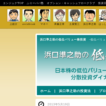
エンジュクTOP
ふりーパパ塾
オプション・キャッシュフロークラブ
投資
上総介
avexfreak
マネー
斉藤正章
土屋賢三
浜口準之助
はっ
浜口準之助の低位バリュー株投資
-低位バリ
ホーム
|
浜口準之助の投資法
|
プロ
2013年5月19日