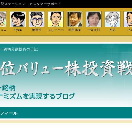
日記ステーション
カスタマーサポート
しゃん
Tyun
池田悟
ふりーパパ
増田丞美
一角太郎
夕凪
JA
ュー銘柄分散投資の日記
フィール