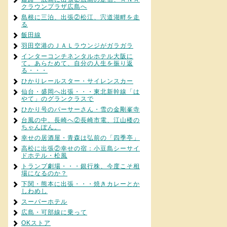
クラウンプラザ広島へ
島根に三泊、出張②松江、宍道湖畔を走
る
飯田線
羽田空港のＪＡＬラウンジがガラガラ
インターコンチネンタルホテル大阪に
て。あらためて、自分の人生を振り返
る・・・
ひかりレールスター・サイレンスカー
仙台・盛岡へ出張・・・東北新幹線「は
やて」のグランクラスで
ひかり号のパーサーさん・雪の金剛峯寺
台風の中、長崎へ②長崎市電、江山楼の
ちゃんぽん。
幸せの居酒屋・青森は弘前の「四季亭」
高松に出張②幸せの宿：小豆島シーサイ
ドホテル・松風
トランプ劇場・・・銀行株、今度こそ相
場になるのか？
下関・熊本に出張・・・焼きカレーとか
しわめし
スーパーホテル
広島・可部線に乗って
OKストア