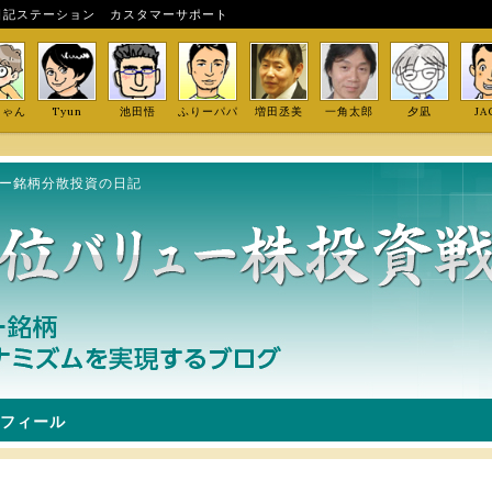
日記ステーション
カスタマーサポート
しゃん
Tyun
池田悟
ふりーパパ
増田丞美
一角太郎
夕凪
JA
ュー銘柄分散投資の日記
フィール