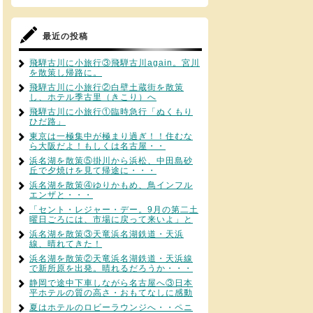
最近の投稿
飛騨古川に小旅行③飛騨古川again。宮川
を散策し帰路に。
飛騨古川に小旅行②白壁土蔵街を散策
し、ホテル季古里（きこり）へ
飛騨古川に小旅行①臨時急行「ぬくもり
ひだ路」
東京は一極集中が極まり過ぎ！！住むな
ら大阪だよ！もしくは名古屋・・
浜名湖を散策⑤掛川から浜松、中田島砂
丘で夕焼けを見て帰途に・・・
浜名湖を散策④ゆりかもめ、鳥インフル
エンザと・・・
「セント・レジャー・デー。9月の第二土
曜日ごろには、市場に戻って来いよ」と
浜名湖を散策③天竜浜名湖鉄道・天浜
線、晴れてきた！
浜名湖を散策②天竜浜名湖鉄道・天浜線
で新所原を出発。晴れるだろうか・・・
静岡で途中下車しながら名古屋へ③日本
平ホテルの質の高さ・おもてなしに感動
夏はホテルのロビーラウンジへ・・ペニ