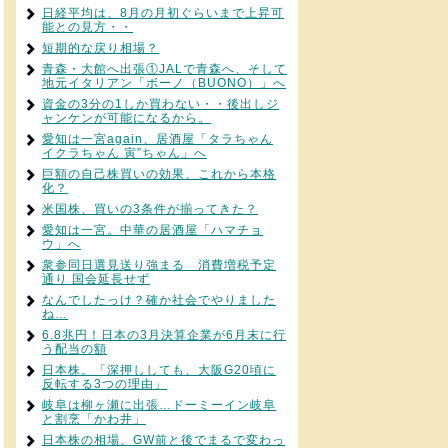
日経平均は、8月の月初ぐらいまで上昇可
能との見方・・
短期的な戻り相場？
青森・大館へ出張①JALで青森へ、そして
地元イタリアン「ボーノ（BUONO）」へ
資金の3分の1しか買わない・・後出しジ
ャンケンが可能になるから。
愛知は一宮again、居酒屋「タラちゃん
イクラちゃん 寅”ちゃん」へ
巨額の自己株買いの効果、これから本格
化？
米国株、買いの3条件が揃ってきた？
愛知は一宮。中華の居酒屋「ハマチョ
ウ」へ
衆参同日選見送り強まる 消費増税予定
通り 国会延長せず
なんでしたっけ？確か社会でやりました
ね…
6.8兆円！日本の3月決算企業が6月末に行
う配当の額
日本株。「深押ししても、大阪G20頃に
反転する3つの理由」
岐阜は柳ヶ瀬に出張…ドーミーイン岐阜
と割烹「かわ井」
日本株の相場、GW前と後でまるで変わっ