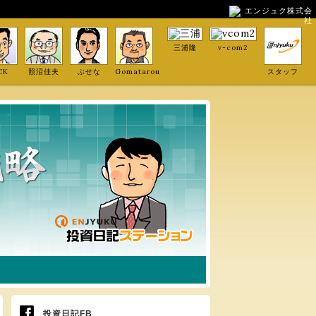
エンジュク株式会
社
三浦隆
v-com2
CK
照沼佳夫
ぶせな
Gomatarou
スタッフ
投資日記FB