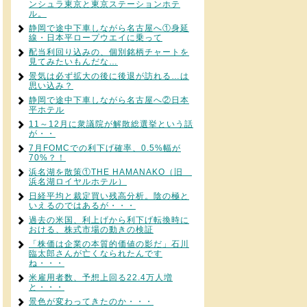
ンシュラ東京と東京ステーションホテ
ル。
静岡で途中下車しながら名古屋へ①身延
線・日本平ロープウエイに乗って
配当利回り込みの、個別銘柄チャートを
見てみたいもんだな…
景気は必ず拡大の後に後退が訪れる…は
思い込み？
静岡で途中下車しながら名古屋へ②日本
平ホテル
11～12月に衆議院が解散総選挙という話
が・・
7月FOMCでの利下げ確率、0.5%幅が
70%？！
浜名湖を散策①THE HAMANAKO（旧
浜名湖ロイヤルホテル）
日経平均と裁定買い残高分析。陰の極と
いえるのではあるが・・・
過去の米国、利上げから利下げ転換時に
おける、株式市場の動きの検証
「株価は企業の本質的価値の影だ」石川
臨太郎さんが亡くなられたんです
ね・・・
米雇用者数、予想上回る22.4万人増
と・・・
景色が変わってきたのか・・・