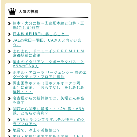
人気の投稿
熊本・大分に旅へ①豊肥本線と臼杵・五
嶋(ごしま)旅館
日本株 6月18日に起こること…
JALの秋田ー羽田。CAさんと向かい合
う。
またまた、ドーミーインＰＲＥＭＩＵＭ
京都駅前に宿泊
岡山のイタリアン「タボーラタパス」と
ANAのCAさん
ホテル・アゴーラ リージェンシー 堺のエ
グゼクティブ・フロアに宿泊
岡山国際ホテル（旧ホテルオークラ岡
山）に宿泊。「おもてなし」をしみじみ
体験・・・
名古屋からの新幹線では、矢場とん弁当
を食す
関西から関東に帰省・・・JAL派・ANA
派、どちらが有利？
「ANAクラウンプラザホテル神戸」のク
ラブフロアへ
地震で、浄土ヶ浜旅館は？
姫路・広島に出張②広島の定宿、ＡＮＡ