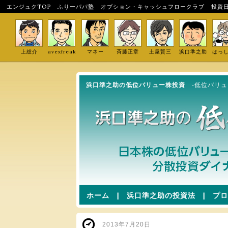
エンジュクTOP
ふりーパパ塾
オプション・キャッシュフロークラブ
投資
上総介
avexfreak
マネー
斉藤正章
土屋賢三
浜口準之助
はっ
浜口準之助の低位バリュー株投資
-低位バリ
ホーム
|
浜口準之助の投資法
|
プロ
2013年7月20日