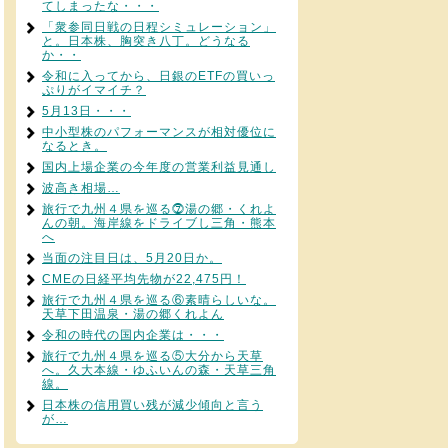
てしまったな・・・
「衆参同日戦の日程シミュレーション」
と。日本株、胸突き八丁。どうなる
か・・
令和に入ってから、日銀のETFの買いっ
ぷりがイマイチ？
5月13日・・・
中小型株のパフォーマンスが相対優位に
なるとき。
国内上場企業の今年度の営業利益見通し
波高き相場…
旅行で九州４県を巡る⓻湯の郷・くれよ
んの朝。海岸線をドライブし三角・熊本
へ
当面の注目日は、5月20日か。
CMEの日経平均先物が22,475円！
旅行で九州４県を巡る⑥素晴らしいな。
天草下田温泉・湯の郷くれよん
令和の時代の国内企業は・・・
旅行で九州４県を巡る⑤大分から天草
へ。久大本線・ゆふいんの森・天草三角
線。
日本株の信用買い残が減少傾向と言う
が…