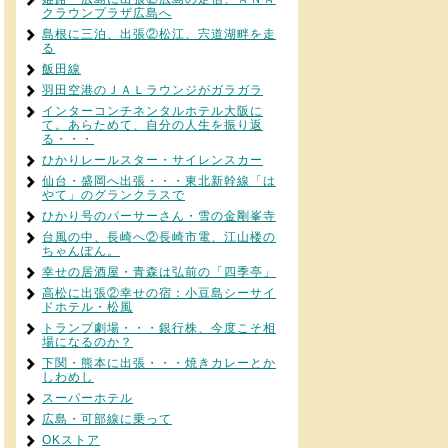
クラウンプラザ広島へ
島根に三泊、出張②松江、宍道湖畔を走
る
飯田線
羽田空港のＪＡＬラウンジがガラガラ
インターコンチネンタルホテル大阪に
て。あらためて、自分の人生を振り返
る・・・
ひかりレールスター・サイレンスカー
仙台・盛岡へ出張・・・東北新幹線「は
やて」のグランクラスで
ひかり号のパーサーさん・雪の金剛峯寺
台風の中、長崎へ②長崎市電、江山楼の
ちゃんぽん。
幸せの居酒屋・青森は弘前の「四季亭」
高松に出張②幸せの宿：小豆島シーサイ
ドホテル・松風
トランプ劇場・・・銀行株、今度こそ相
場になるのか？
下関・熊本に出張・・・焼きカレーとか
しわめし
スーパーホテル
広島・可部線に乗って
OKストア