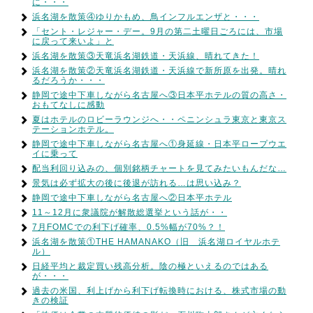
に・・・
浜名湖を散策④ゆりかもめ、鳥インフルエンザと・・・
「セント・レジャー・デー。9月の第二土曜日ごろには、市場
に戻って来いよ」と
浜名湖を散策③天竜浜名湖鉄道・天浜線、晴れてきた！
浜名湖を散策②天竜浜名湖鉄道・天浜線で新所原を出発。晴れ
るだろうか・・・
静岡で途中下車しながら名古屋へ③日本平ホテルの質の高さ・
おもてなしに感動
夏はホテルのロビーラウンジへ・・ペニンシュラ東京と東京ス
テーションホテル。
静岡で途中下車しながら名古屋へ①身延線・日本平ロープウエ
イに乗って
配当利回り込みの、個別銘柄チャートを見てみたいもんだな…
景気は必ず拡大の後に後退が訪れる…は思い込み？
静岡で途中下車しながら名古屋へ②日本平ホテル
11～12月に衆議院が解散総選挙という話が・・
7月FOMCでの利下げ確率、0.5%幅が70%？！
浜名湖を散策①THE HAMANAKO（旧 浜名湖ロイヤルホテ
ル）
日経平均と裁定買い残高分析。陰の極といえるのではある
が・・・
過去の米国、利上げから利下げ転換時における、株式市場の動
きの検証