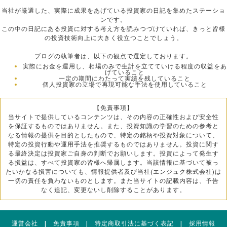
当社が厳選した、実際に成果をあげている投資家の日記を集めたステーショ
ンです。
この中の日記にある投資に対する考え方を読みつづけていれば、きっと皆様
の投資技術向上に大きく役立つことでしょう。
ブログの執筆者は、以下の観点で選定しております。
実際にお金を運用し、相場のみで生計を立てていける程度の収益をあ
げていること
一定の期間にわたって実績を残していること
個人投資家の立場で再現可能な手法を使用していること
【免責事項】
当サイトで提供しているコンテンツは、その内容の正確性および安全性
を保証するものではありません。また、投資知識の学習のための参考と
なる情報の提供を目的としたもので、特定の銘柄や投資対象について、
特定の投資行動や運用手法を推奨するものではありません。投資に関す
る最終決定は投資家ご自身の判断でお願いします。投資によって発生す
る損益は、すべて投資家の皆様へ帰属します。当該情報に基づいて被っ
たいかなる損害についても、情報提供者及び当社(エンジュク株式会社)は
一切の責任を負わないものとします。また当サイトの記載内容は、予告
なく追記、変更ないし削除することがあります。
運営会社
|
免責事項
|
特定商取引法に基づく表記
|
採用情報