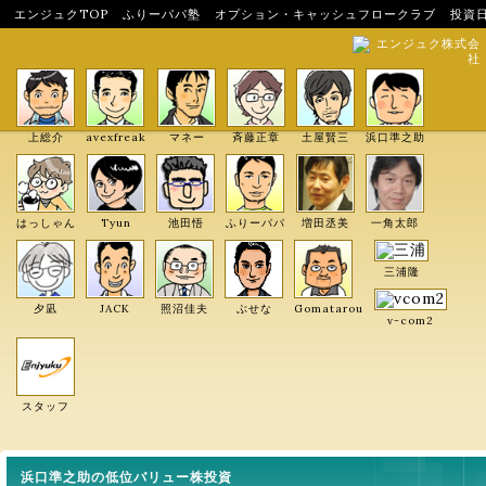
エンジュクTOP
ふりーパパ塾
オプション・キャッシュフロークラブ
投資
エンジュク株式会
社
上総介
avexfreak
マネー
斉藤正章
土屋賢三
浜口準之助
はっしゃん
Tyun
池田悟
ふりーパパ
増田丞美
一角太郎
三浦隆
夕凪
JACK
照沼佳夫
ぶせな
Gomatarou
v-com2
スタッフ
浜口準之助の低位バリュー株投資