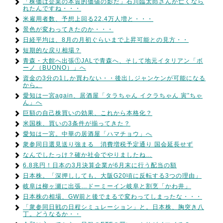
「株価は企業の本質的価値の影だ」石川臨太郎さんが亡くなら
れたんですね・・・
米雇用者数、予想上回る22.4万人増と・・・
景色が変わってきたのか・・・
日経平均は、8月の月初ぐらいまで上昇可能との見方・・
短期的な戻り相場？
青森・大館へ出張①JALで青森へ、そして地元イタリアン「ボ
ーノ（BUONO）」へ
資金の3分の1しか買わない・・後出しジャンケンが可能になる
から。
愛知は一宮again、居酒屋「タラちゃん イクラちゃん 寅”ちゃ
ん」へ
巨額の自己株買いの効果、これから本格化？
米国株、買いの3条件が揃ってきた？
愛知は一宮。中華の居酒屋「ハマチョウ」へ
衆参同日選見送り強まる 消費増税予定通り 国会延長せず
なんでしたっけ？確か社会でやりましたね…
6.8兆円！日本の3月決算企業が6月末に行う配当の額
日本株。「深押ししても、大阪G20頃に反転する3つの理由」
岐阜は柳ヶ瀬に出張…ドーミーイン岐阜と割烹「かわ井」
日本株の相場、GW前と後でまるで変わってしまったな・・・
「衆参同日戦の日程シミュレーション」と。日本株、胸突き八
丁。どうなるか・・