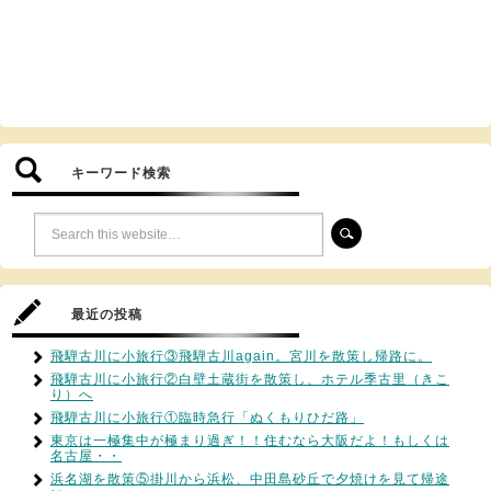
キーワード検索
最近の投稿
飛騨古川に小旅行③飛騨古川again。宮川を散策し帰路に。
飛騨古川に小旅行②白壁土蔵街を散策し、ホテル季古里（きこ
り）へ
飛騨古川に小旅行①臨時急行「ぬくもりひだ路」
東京は一極集中が極まり過ぎ！！住むなら大阪だよ！もしくは
名古屋・・
浜名湖を散策⑤掛川から浜松、中田島砂丘で夕焼けを見て帰途