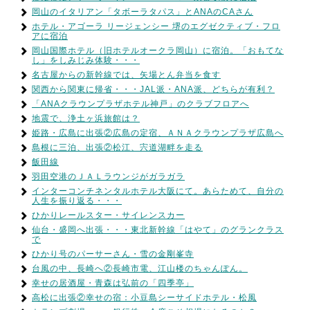
岡山のイタリアン「タボーラタパス」とANAのCAさん
ホテル・アゴーラ リージェンシー 堺のエグゼクティブ・フロ
アに宿泊
岡山国際ホテル（旧ホテルオークラ岡山）に宿泊。「おもてな
し」をしみじみ体験・・・
名古屋からの新幹線では、矢場とん弁当を食す
関西から関東に帰省・・・JAL派・ANA派、どちらが有利？
「ANAクラウンプラザホテル神戸」のクラブフロアへ
地震で、浄土ヶ浜旅館は？
姫路・広島に出張②広島の定宿、ＡＮＡクラウンプラザ広島へ
島根に三泊、出張②松江、宍道湖畔を走る
飯田線
羽田空港のＪＡＬラウンジがガラガラ
インターコンチネンタルホテル大阪にて。あらためて、自分の
人生を振り返る・・・
ひかりレールスター・サイレンスカー
仙台・盛岡へ出張・・・東北新幹線「はやて」のグランクラス
で
ひかり号のパーサーさん・雪の金剛峯寺
台風の中、長崎へ②長崎市電、江山楼のちゃんぽん。
幸せの居酒屋・青森は弘前の「四季亭」
高松に出張②幸せの宿：小豆島シーサイドホテル・松風