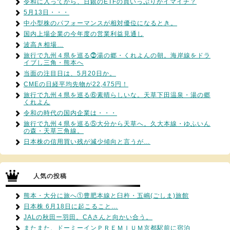
令和に入ってから、日銀のETFの買いっぷりがイマイチ？
5月13日・・・
中小型株のパフォーマンスが相対優位になるとき。
国内上場企業の今年度の営業利益見通し
波高き相場…
旅行で九州４県を巡る⓻湯の郷・くれよんの朝。海岸線をドラ
イブし三角・熊本へ
当面の注目日は、5月20日か。
CMEの日経平均先物が22,475円！
旅行で九州４県を巡る⑥素晴らしいな。天草下田温泉・湯の郷
くれよん
令和の時代の国内企業は・・・
旅行で九州４県を巡る⑤大分から天草へ。久大本線・ゆふいん
の森・天草三角線。
日本株の信用買い残が減少傾向と言うが…
人気の投稿
熊本・大分に旅へ①豊肥本線と臼杵・五嶋(ごしま)旅館
日本株 6月18日に起こること…
JALの秋田ー羽田。CAさんと向かい合う。
またまた、ドーミーインＰＲＥＭＩＵＭ京都駅前に宿泊