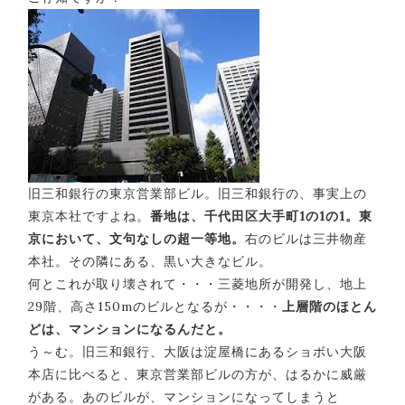
旧三和銀行の東京営業部ビル。旧三和銀行の、事実上の
東京本社ですよね。
番地は、千代田区大手町1の1の1。東
京において、文句なしの超一等地。
右のビルは三井物産
本社。その隣にある、黒い大きなビル。
何とこれが取り壊されて・・・三菱地所が開発し、地上
29階、高さ150mのビルとなるが・・・・
上層階のほとん
どは、マンションになるんだと。
う～む。旧三和銀行、大阪は淀屋橋にあるショボい大阪
本店に比べると、東京営業部ビルの方が、はるかに威厳
がある。あのビルが、マンションになってしまうと