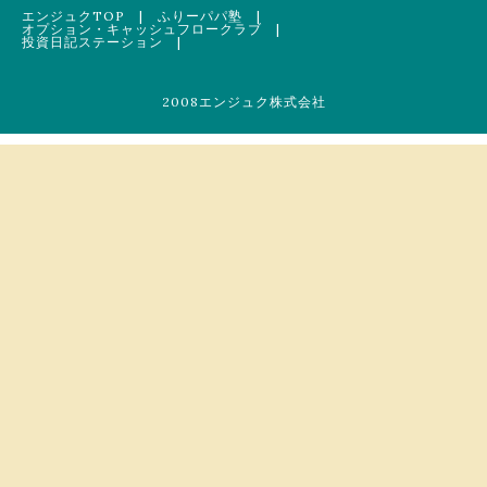
エンジュクTOP
|
ふりーパパ塾
|
オプション・キャッシュフロークラブ
|
投資日記ステーション
|
2008エンジュク株式会社