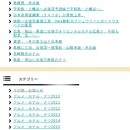
島根県・木次線
宇和島・八幡浜へ出張③予讃線で宇和島・八幡浜へ。
日本高周波鋼業（５４７６）が突然上昇。
徳島へ出張⑤麦酒工房・Awa新町川ブリュワリーとボードウオ
ークの夜景
広島・福山・尾道に出張①オリエンタルホテル広島と、今回も
割烹「宝」へ。
展望・・冬の富士山と日本株
島根に三泊、出張③一畑電鉄・山陰本線・木次線
宮崎観光ホテル
鳥取・津山に出張①鳥取のテツ
カテゴリー
その他・お知らせ
グルメ・ホテル・テツ2010
グルメ・ホテル・テツ2011
グルメ・ホテル・テツ2012
グルメ・ホテル・テツ2013
グルメ・ホテル・テツ2014
グルメ・ホテル・テツ2015