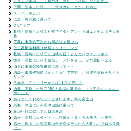
トランプ劇場・・・銀行株、今度こそ相場になるのか？
下関・熊本に出張・・・焼きカレーとかしわめし
スーパーホテル
広島・可部線に乗って
OKストア
札幌・長崎と出張①札幌でイタリアン・羽田エクセルホテル東
急
広島に出張②三次から福塩線で福山へ
低位高配当利回り銘柄スクリーニング
札幌・長崎へ出張②江山楼の皿うどんとハウステンボス
徳島・高松に出張①徳島ラーメンを食し、かの眉山へ上る
仙台に出張②陸羽東線に乗って・・・
徳島へ出張④鴨島（かもじま）で吉野川、阿波中央橋をサイク
リング
日本株、アノマリーからは11月は買い？
徳島・高松に出張②350人規模の講演会！ＪＲ高松クレメント
ホテルで
あけましておめでとうございます。冬の富士山
鳥取・津山に出張④津山線に乗って
新潟へ旅に②ホテル日航新潟
高松・高知に出張・・・土讃線から見える大歩危・小歩危。
高松・松山に出張③松山全日空ホテルから大阪へ、プロペラ機
で。