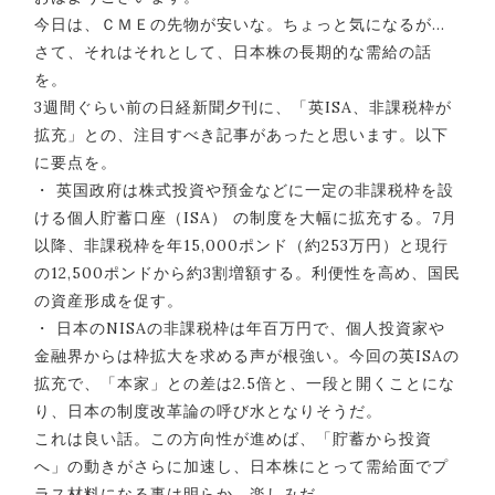
今日は、ＣＭＥの先物が安いな。ちょっと気になるが…
さて、それはそれとして、日本株の長期的な需給の話
を。
3週間ぐらい前の日経新聞夕刊に、「英ISA、非課税枠が
拡充」との、注目すべき記事があったと思います。以下
に要点を。
・ 英国政府は株式投資や預金などに一定の非課税枠を設
ける個人貯蓄口座（ISA） の制度を大幅に拡充する。7月
以降、非課税枠を年15,000ポンド（約253万円）と現行
の12,500ポンドから約3割増額する。利便性を高め、国民
の資産形成を促す。
・ 日本のNISAの非課税枠は年百万円で、個人投資家や
金融界からは枠拡大を求める声が根強い。今回の英ISAの
拡充で、「本家」との差は2.5倍と、一段と開くことにな
り、日本の制度改革論の呼び水となりそうだ。
これは良い話。この方向性が進めば、「貯蓄から投資
へ」の動きがさらに加速し、日本株にとって需給面でプ
ラス材料になる事は明らか。楽しみだ。