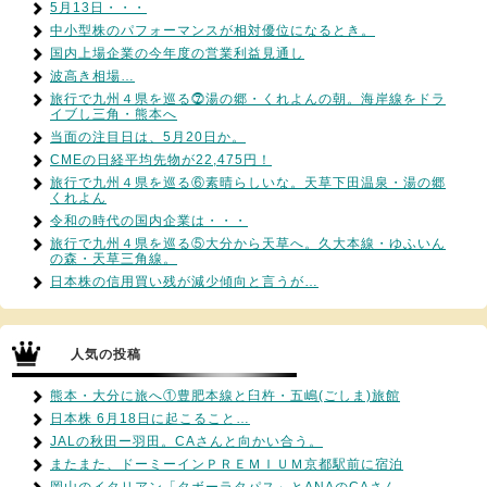
5月13日・・・
中小型株のパフォーマンスが相対優位になるとき。
国内上場企業の今年度の営業利益見通し
波高き相場…
旅行で九州４県を巡る⓻湯の郷・くれよんの朝。海岸線をドラ
イブし三角・熊本へ
当面の注目日は、5月20日か。
CMEの日経平均先物が22,475円！
旅行で九州４県を巡る⑥素晴らしいな。天草下田温泉・湯の郷
くれよん
令和の時代の国内企業は・・・
旅行で九州４県を巡る⑤大分から天草へ。久大本線・ゆふいん
の森・天草三角線。
日本株の信用買い残が減少傾向と言うが…
人気の投稿
熊本・大分に旅へ①豊肥本線と臼杵・五嶋(ごしま)旅館
日本株 6月18日に起こること…
JALの秋田ー羽田。CAさんと向かい合う。
またまた、ドーミーインＰＲＥＭＩＵＭ京都駅前に宿泊