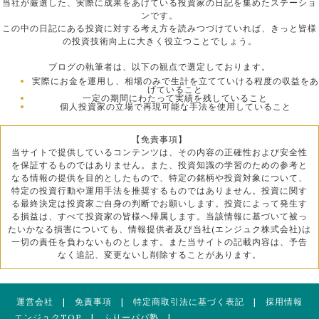
当社が厳選した、実際に成果をあげている投資家の日記を集めたステーショ
ンです。
この中の日記にある投資に対する考え方を読みつづけていれば、きっと皆様
の投資技術向上に大きく役立つことでしょう。
ブログの執筆者は、以下の観点で選定しております。
実際にお金を運用し、相場のみで生計を立てていける程度の収益をあ
げていること
一定の期間にわたって実績を残していること
個人投資家の立場で再現可能な手法を使用していること
【免責事項】
当サイトで提供しているコンテンツは、その内容の正確性および安全性
を保証するものではありません。また、投資知識の学習のための参考と
なる情報の提供を目的としたもので、特定の銘柄や投資対象について、
特定の投資行動や運用手法を推奨するものではありません。投資に関す
る最終決定は投資家ご自身の判断でお願いします。投資によって発生す
る損益は、すべて投資家の皆様へ帰属します。当該情報に基づいて被っ
たいかなる損害についても、情報提供者及び当社(エンジュク株式会社)は
一切の責任を負わないものとします。また当サイトの記載内容は、予告
なく追記、変更ないし削除することがあります。
運営会社
|
免責事項
|
特定商取引法に基づく表記
|
採用情報
エンジュクTOP
|
ふりーパパ塾
|