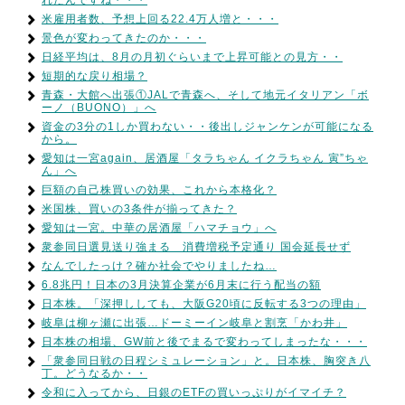
れたんですね・・・
米雇用者数、予想上回る22.4万人増と・・・
景色が変わってきたのか・・・
日経平均は、8月の月初ぐらいまで上昇可能との見方・・
短期的な戻り相場？
青森・大館へ出張①JALで青森へ、そして地元イタリアン「ボ
ーノ（BUONO）」へ
資金の3分の1しか買わない・・後出しジャンケンが可能になる
から。
愛知は一宮again、居酒屋「タラちゃん イクラちゃん 寅”ちゃ
ん」へ
巨額の自己株買いの効果、これから本格化？
米国株、買いの3条件が揃ってきた？
愛知は一宮。中華の居酒屋「ハマチョウ」へ
衆参同日選見送り強まる 消費増税予定通り 国会延長せず
なんでしたっけ？確か社会でやりましたね…
6.8兆円！日本の3月決算企業が6月末に行う配当の額
日本株。「深押ししても、大阪G20頃に反転する3つの理由」
岐阜は柳ヶ瀬に出張…ドーミーイン岐阜と割烹「かわ井」
日本株の相場、GW前と後でまるで変わってしまったな・・・
「衆参同日戦の日程シミュレーション」と。日本株、胸突き八
丁。どうなるか・・
令和に入ってから、日銀のETFの買いっぷりがイマイチ？