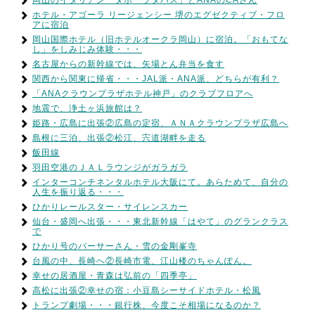
岡山のイタリアン「タボーラタパス」とANAのCAさん
ホテル・アゴーラ リージェンシー 堺のエグゼクティブ・フロ
アに宿泊
岡山国際ホテル（旧ホテルオークラ岡山）に宿泊。「おもてな
し」をしみじみ体験・・・
名古屋からの新幹線では、矢場とん弁当を食す
関西から関東に帰省・・・JAL派・ANA派、どちらが有利？
「ANAクラウンプラザホテル神戸」のクラブフロアへ
地震で、浄土ヶ浜旅館は？
姫路・広島に出張②広島の定宿、ＡＮＡクラウンプラザ広島へ
島根に三泊、出張②松江、宍道湖畔を走る
飯田線
羽田空港のＪＡＬラウンジがガラガラ
インターコンチネンタルホテル大阪にて。あらためて、自分の
人生を振り返る・・・
ひかりレールスター・サイレンスカー
仙台・盛岡へ出張・・・東北新幹線「はやて」のグランクラス
で
ひかり号のパーサーさん・雪の金剛峯寺
台風の中、長崎へ②長崎市電、江山楼のちゃんぽん。
幸せの居酒屋・青森は弘前の「四季亭」
高松に出張②幸せの宿：小豆島シーサイドホテル・松風
トランプ劇場・・・銀行株、今度こそ相場になるのか？