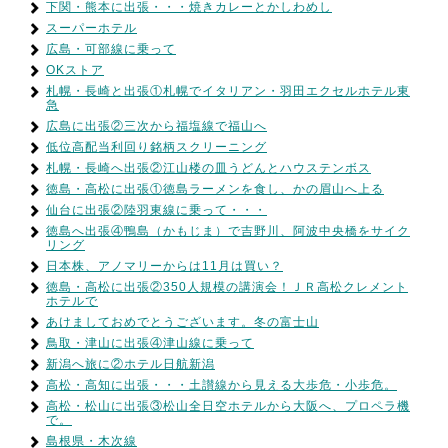
下関・熊本に出張・・・焼きカレーとかしわめし
スーパーホテル
広島・可部線に乗って
OKストア
札幌・長崎と出張①札幌でイタリアン・羽田エクセルホテル東
急
広島に出張②三次から福塩線で福山へ
低位高配当利回り銘柄スクリーニング
札幌・長崎へ出張②江山楼の皿うどんとハウステンボス
徳島・高松に出張①徳島ラーメンを食し、かの眉山へ上る
仙台に出張②陸羽東線に乗って・・・
徳島へ出張④鴨島（かもじま）で吉野川、阿波中央橋をサイク
リング
日本株、アノマリーからは11月は買い？
徳島・高松に出張②350人規模の講演会！ＪＲ高松クレメント
ホテルで
あけましておめでとうございます。冬の富士山
鳥取・津山に出張④津山線に乗って
新潟へ旅に②ホテル日航新潟
高松・高知に出張・・・土讃線から見える大歩危・小歩危。
高松・松山に出張③松山全日空ホテルから大阪へ、プロペラ機
で。
島根県・木次線