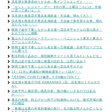
浜名湖を散策④ゆりかもめ、鳥インフルエンザと・・・
「セント・レジャー・デー。9月の第二土曜日ごろには、市場
に戻って来いよ」と
浜名湖を散策③天竜浜名湖鉄道・天浜線、晴れてきた！
浜名湖を散策②天竜浜名湖鉄道・天浜線で新所原を出発。晴れ
るだろうか・・・
静岡で途中下車しながら名古屋へ③日本平ホテルの質の高さ・
おもてなしに感動
夏はホテルのロビーラウンジへ・・ペニンシュラ東京と東京ス
テーションホテル。
静岡で途中下車しながら名古屋へ①身延線・日本平ロープウエ
イに乗って
配当利回り込みの、個別銘柄チャートを見てみたいもんだな…
景気は必ず拡大の後に後退が訪れる…は思い込み？
静岡で途中下車しながら名古屋へ②日本平ホテル
11～12月に衆議院が解散総選挙という話が・・
7月FOMCでの利下げ確率、0.5%幅が70%？！
浜名湖を散策①THE HAMANAKO（旧 浜名湖ロイヤルホテ
ル）
日経平均と裁定買い残高分析。陰の極といえるのではある
が・・・
過去の米国、利上げから利下げ転換時における、株式市場の動
きの検証
「株価は企業の本質的価値の影だ」石川臨太郎さんが亡くなら