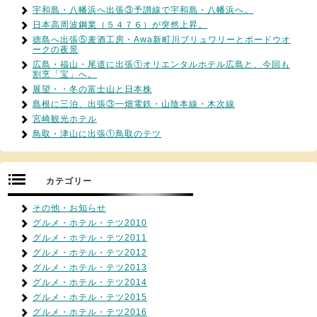
宇和島・八幡浜へ出張③予讃線で宇和島・八幡浜へ。
日本高周波鋼業（５４７６）が突然上昇。
徳島へ出張⑤麦酒工房・Awa新町川ブリュワリーとボードウオ
ークの夜景
広島・福山・尾道に出張①オリエンタルホテル広島と、今回も
割烹「宝」へ。
展望・・冬の富士山と日本株
島根に三泊、出張③一畑電鉄・山陰本線・木次線
宮崎観光ホテル
鳥取・津山に出張①鳥取のテツ
カテゴリー
その他・お知らせ
グルメ・ホテル・テツ2010
グルメ・ホテル・テツ2011
グルメ・ホテル・テツ2012
グルメ・ホテル・テツ2013
グルメ・ホテル・テツ2014
グルメ・ホテル・テツ2015
グルメ・ホテル・テツ2016