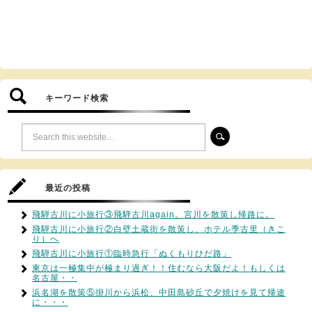
キーワード検索
最近の投稿
飛騨古川に小旅行③飛騨古川again。宮川を散策し帰路に。
飛騨古川に小旅行②白壁土蔵街を散策し、ホテル季古里（きこ
り）へ
飛騨古川に小旅行①臨時急行「ぬくもりひだ路」
東京は一極集中が極まり過ぎ！！住むなら大阪だよ！もしくは
名古屋・・
浜名湖を散策⑤掛川から浜松、中田島砂丘で夕焼けを見て帰途
に・・・