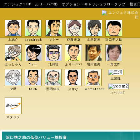
エンジュクTOP
ふりーパパ塾
オプション・キャッシュフロークラブ
投資
エンジュク株式会
社
上総介
avexfreak
マネー
斉藤正章
土屋賢三
浜口準之助
はっしゃん
Tyun
池田悟
ふりーパパ
増田丞美
一角太郎
三浦隆
夕凪
JACK
照沼佳夫
ぶせな
Gomatarou
v-com2
スタッフ
浜口準之助の低位バリュー株投資