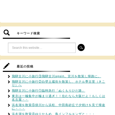
キーワード検索
最近の投稿
飛騨古川に小旅行③飛騨古川again。宮川を散策し帰路に。
飛騨古川に小旅行②白壁土蔵街を散策し、ホテル季古里（きこ
り）へ
飛騨古川に小旅行①臨時急行「ぬくもりひだ路」
東京は一極集中が極まり過ぎ！！住むなら大阪だよ！もしくは
名古屋・・
浜名湖を散策⑤掛川から浜松、中田島砂丘で夕焼けを見て帰途
に・・・
浜名湖を散策④ゆりかもめ、鳥インフルエンザと・・・