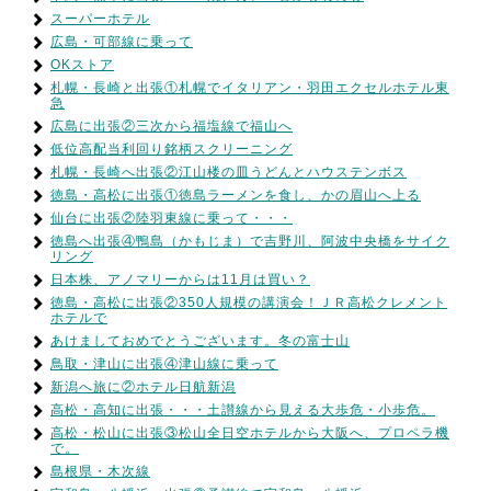
スーパーホテル
広島・可部線に乗って
OKストア
札幌・長崎と出張①札幌でイタリアン・羽田エクセルホテル東
急
広島に出張②三次から福塩線で福山へ
低位高配当利回り銘柄スクリーニング
札幌・長崎へ出張②江山楼の皿うどんとハウステンボス
徳島・高松に出張①徳島ラーメンを食し、かの眉山へ上る
仙台に出張②陸羽東線に乗って・・・
徳島へ出張④鴨島（かもじま）で吉野川、阿波中央橋をサイク
リング
日本株、アノマリーからは11月は買い？
徳島・高松に出張②350人規模の講演会！ＪＲ高松クレメント
ホテルで
あけましておめでとうございます。冬の富士山
鳥取・津山に出張④津山線に乗って
新潟へ旅に②ホテル日航新潟
高松・高知に出張・・・土讃線から見える大歩危・小歩危。
高松・松山に出張③松山全日空ホテルから大阪へ、プロペラ機
で。
島根県・木次線