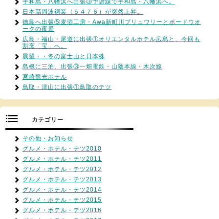
宇和島・八幡浜へ出張③予讃線で宇和島・八幡浜へ。
日本高周波鋼業（５４７６）が突然上昇。
徳島へ出張⑤麦酒工房・Awa新町川ブリュワリーとボードウオ
ークの夜景
広島・福山・尾道に出張①オリエンタルホテル広島と、今回も
割烹「宝」へ。
展望・・冬の富士山と日本株
島根に三泊、出張③一畑電鉄・山陰本線・木次線
宮崎観光ホテル
鳥取・津山に出張①鳥取のテツ
カテゴリー
その他・お知らせ
グルメ・ホテル・テツ2010
グルメ・ホテル・テツ2011
グルメ・ホテル・テツ2012
グルメ・ホテル・テツ2013
グルメ・ホテル・テツ2014
グルメ・ホテル・テツ2015
グルメ・ホテル・テツ2016