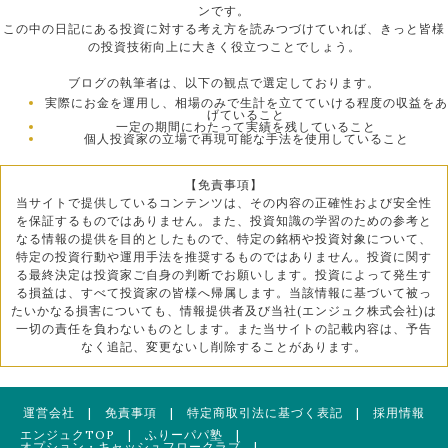
ンです。
この中の日記にある投資に対する考え方を読みつづけていれば、きっと皆様
の投資技術向上に大きく役立つことでしょう。
ブログの執筆者は、以下の観点で選定しております。
実際にお金を運用し、相場のみで生計を立てていける程度の収益をあ
げていること
一定の期間にわたって実績を残していること
個人投資家の立場で再現可能な手法を使用していること
【免責事項】
当サイトで提供しているコンテンツは、その内容の正確性および安全性
を保証するものではありません。また、投資知識の学習のための参考と
なる情報の提供を目的としたもので、特定の銘柄や投資対象について、
特定の投資行動や運用手法を推奨するものではありません。投資に関す
る最終決定は投資家ご自身の判断でお願いします。投資によって発生す
る損益は、すべて投資家の皆様へ帰属します。当該情報に基づいて被っ
たいかなる損害についても、情報提供者及び当社(エンジュク株式会社)は
一切の責任を負わないものとします。また当サイトの記載内容は、予告
なく追記、変更ないし削除することがあります。
運営会社
|
免責事項
|
特定商取引法に基づく表記
|
採用情報
エンジュクTOP
|
ふりーパパ塾
|
オプション・キャッシュフロークラブ
|