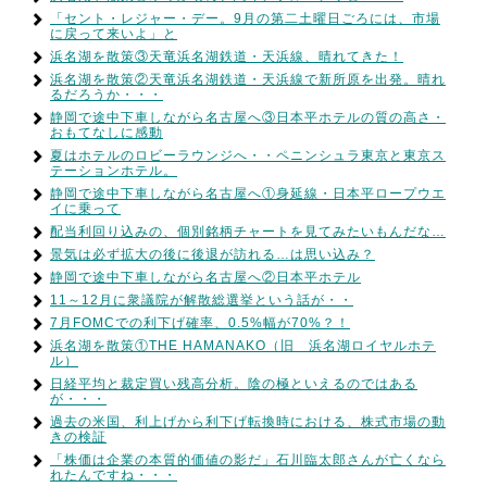
「セント・レジャー・デー。9月の第二土曜日ごろには、市場
に戻って来いよ」と
浜名湖を散策③天竜浜名湖鉄道・天浜線、晴れてきた！
浜名湖を散策②天竜浜名湖鉄道・天浜線で新所原を出発。晴れ
るだろうか・・・
静岡で途中下車しながら名古屋へ③日本平ホテルの質の高さ・
おもてなしに感動
夏はホテルのロビーラウンジへ・・ペニンシュラ東京と東京ス
テーションホテル。
静岡で途中下車しながら名古屋へ①身延線・日本平ロープウエ
イに乗って
配当利回り込みの、個別銘柄チャートを見てみたいもんだな…
景気は必ず拡大の後に後退が訪れる…は思い込み？
静岡で途中下車しながら名古屋へ②日本平ホテル
11～12月に衆議院が解散総選挙という話が・・
7月FOMCでの利下げ確率、0.5%幅が70%？！
浜名湖を散策①THE HAMANAKO（旧 浜名湖ロイヤルホテ
ル）
日経平均と裁定買い残高分析。陰の極といえるのではある
が・・・
過去の米国、利上げから利下げ転換時における、株式市場の動
きの検証
「株価は企業の本質的価値の影だ」石川臨太郎さんが亡くなら
れたんですね・・・