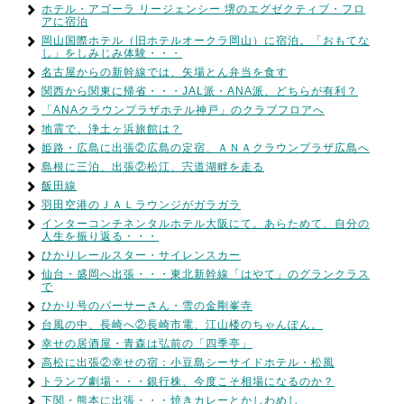
ホテル・アゴーラ リージェンシー 堺のエグゼクティブ・フロ
アに宿泊
岡山国際ホテル（旧ホテルオークラ岡山）に宿泊。「おもてな
し」をしみじみ体験・・・
名古屋からの新幹線では、矢場とん弁当を食す
関西から関東に帰省・・・JAL派・ANA派、どちらが有利？
「ANAクラウンプラザホテル神戸」のクラブフロアへ
地震で、浄土ヶ浜旅館は？
姫路・広島に出張②広島の定宿、ＡＮＡクラウンプラザ広島へ
島根に三泊、出張②松江、宍道湖畔を走る
飯田線
羽田空港のＪＡＬラウンジがガラガラ
インターコンチネンタルホテル大阪にて。あらためて、自分の
人生を振り返る・・・
ひかりレールスター・サイレンスカー
仙台・盛岡へ出張・・・東北新幹線「はやて」のグランクラス
で
ひかり号のパーサーさん・雪の金剛峯寺
台風の中、長崎へ②長崎市電、江山楼のちゃんぽん。
幸せの居酒屋・青森は弘前の「四季亭」
高松に出張②幸せの宿：小豆島シーサイドホテル・松風
トランプ劇場・・・銀行株、今度こそ相場になるのか？
下関・熊本に出張・・・焼きカレーとかしわめし