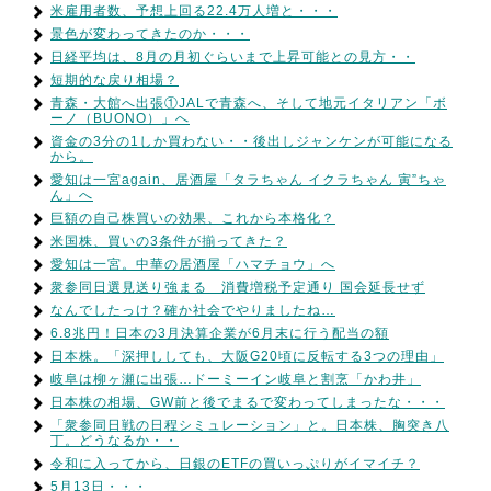
米雇用者数、予想上回る22.4万人増と・・・
景色が変わってきたのか・・・
日経平均は、8月の月初ぐらいまで上昇可能との見方・・
短期的な戻り相場？
青森・大館へ出張①JALで青森へ、そして地元イタリアン「ボ
ーノ（BUONO）」へ
資金の3分の1しか買わない・・後出しジャンケンが可能になる
から。
愛知は一宮again、居酒屋「タラちゃん イクラちゃん 寅”ちゃ
ん」へ
巨額の自己株買いの効果、これから本格化？
米国株、買いの3条件が揃ってきた？
愛知は一宮。中華の居酒屋「ハマチョウ」へ
衆参同日選見送り強まる 消費増税予定通り 国会延長せず
なんでしたっけ？確か社会でやりましたね…
6.8兆円！日本の3月決算企業が6月末に行う配当の額
日本株。「深押ししても、大阪G20頃に反転する3つの理由」
岐阜は柳ヶ瀬に出張…ドーミーイン岐阜と割烹「かわ井」
日本株の相場、GW前と後でまるで変わってしまったな・・・
「衆参同日戦の日程シミュレーション」と。日本株、胸突き八
丁。どうなるか・・
令和に入ってから、日銀のETFの買いっぷりがイマイチ？
5月13日・・・