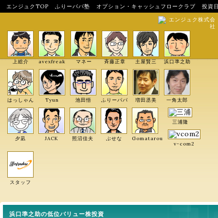
エンジュクTOP
ふりーパパ塾
オプション・キャッシュフロークラブ
投資
エンジュク株式会
社
上総介
avexfreak
マネー
斉藤正章
土屋賢三
浜口準之助
はっしゃん
Tyun
池田悟
ふりーパパ
増田丞美
一角太郎
三浦隆
夕凪
JACK
照沼佳夫
ぶせな
Gomatarou
v-com2
スタッフ
浜口準之助の低位バリュー株投資