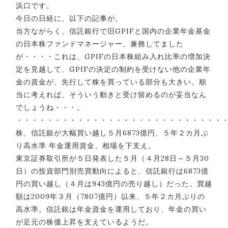
浜口です。
今日の日経に、以下の記事が。
当方ながらく、信託銀行で旧GPIFと国内の企業年金基金
の日本株ファンドマネージャー、兼務してました
が・・・・これは、GPIFの日本株組み入れ比率の増加決
定を見越して、GPIFの決定の制約を受けない他の企業年
金の資金が、先行して株を買っている部分も大きい。順
当に考えれば、そういう動きと受け留めるのが妥当なん
でしょうね・・・。
・・・・・・・・・・・・・・・・・・・・・・・・・・・
株、信託銀が大幅買い越し５月6873億円、５年２カ月ぶ
り高水準 年金運用資金、相場を下支え。
東京証券取引所が５日発表した５月（４月28日～５月30
日）の投資部門別売買動向によると、信託銀行は6873億
円の買い越し（４月は943億円の売り越し）だった。買越
額は2009年３月（7807億円）以来、５年２カ月ぶりの
高水準。信託銀は年金資金を運用しており、年金の買い
が足元の株価上昇を支えているようだ。