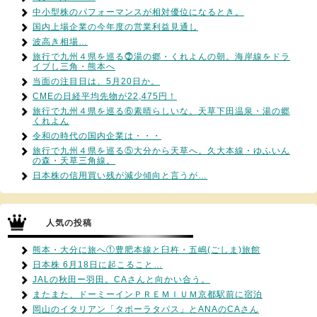
中小型株のパフォーマンスが相対優位になるとき。
国内上場企業の今年度の営業利益見通し
波高き相場…
旅行で九州４県を巡る⓻湯の郷・くれよんの朝。海岸線をドラ
イブし三角・熊本へ
当面の注目日は、5月20日か。
CMEの日経平均先物が22,475円！
旅行で九州４県を巡る⑥素晴らしいな。天草下田温泉・湯の郷
くれよん
令和の時代の国内企業は・・・
旅行で九州４県を巡る⑤大分から天草へ。久大本線・ゆふいん
の森・天草三角線。
日本株の信用買い残が減少傾向と言うが…
人気の投稿
熊本・大分に旅へ①豊肥本線と臼杵・五嶋(ごしま)旅館
日本株 6月18日に起こること…
JALの秋田ー羽田。CAさんと向かい合う。
またまた、ドーミーインＰＲＥＭＩＵＭ京都駅前に宿泊
岡山のイタリアン「タボーラタパス」とANAのCAさん