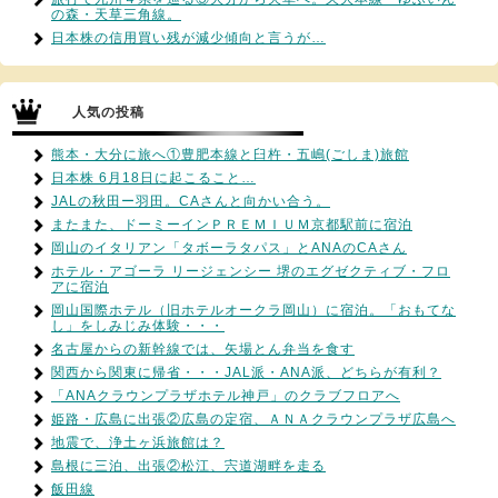
の森・天草三角線。
日本株の信用買い残が減少傾向と言うが…
人気の投稿
熊本・大分に旅へ①豊肥本線と臼杵・五嶋(ごしま)旅館
日本株 6月18日に起こること…
JALの秋田ー羽田。CAさんと向かい合う。
またまた、ドーミーインＰＲＥＭＩＵＭ京都駅前に宿泊
岡山のイタリアン「タボーラタパス」とANAのCAさん
ホテル・アゴーラ リージェンシー 堺のエグゼクティブ・フロ
アに宿泊
岡山国際ホテル（旧ホテルオークラ岡山）に宿泊。「おもてな
し」をしみじみ体験・・・
名古屋からの新幹線では、矢場とん弁当を食す
関西から関東に帰省・・・JAL派・ANA派、どちらが有利？
「ANAクラウンプラザホテル神戸」のクラブフロアへ
姫路・広島に出張②広島の定宿、ＡＮＡクラウンプラザ広島へ
地震で、浄土ヶ浜旅館は？
島根に三泊、出張②松江、宍道湖畔を走る
飯田線