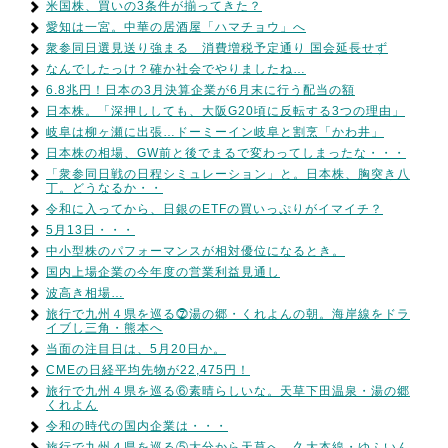
米国株、買いの3条件が揃ってきた？
愛知は一宮。中華の居酒屋「ハマチョウ」へ
衆参同日選見送り強まる 消費増税予定通り 国会延長せず
なんでしたっけ？確か社会でやりましたね…
6.8兆円！日本の3月決算企業が6月末に行う配当の額
日本株。「深押ししても、大阪G20頃に反転する3つの理由」
岐阜は柳ヶ瀬に出張…ドーミーイン岐阜と割烹「かわ井」
日本株の相場、GW前と後でまるで変わってしまったな・・・
「衆参同日戦の日程シミュレーション」と。日本株、胸突き八
丁。どうなるか・・
令和に入ってから、日銀のETFの買いっぷりがイマイチ？
5月13日・・・
中小型株のパフォーマンスが相対優位になるとき。
国内上場企業の今年度の営業利益見通し
波高き相場…
旅行で九州４県を巡る⓻湯の郷・くれよんの朝。海岸線をドラ
イブし三角・熊本へ
当面の注目日は、5月20日か。
CMEの日経平均先物が22,475円！
旅行で九州４県を巡る⑥素晴らしいな。天草下田温泉・湯の郷
くれよん
令和の時代の国内企業は・・・
旅行で九州４県を巡る⑤大分から天草へ。久大本線・ゆふいん