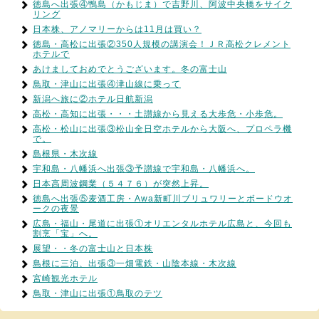
徳島へ出張④鴨島（かもじま）で吉野川、阿波中央橋をサイク
リング
日本株、アノマリーからは11月は買い？
徳島・高松に出張②350人規模の講演会！ＪＲ高松クレメント
ホテルで
あけましておめでとうございます。冬の富士山
鳥取・津山に出張④津山線に乗って
新潟へ旅に②ホテル日航新潟
高松・高知に出張・・・土讃線から見える大歩危・小歩危。
高松・松山に出張③松山全日空ホテルから大阪へ、プロペラ機
で。
島根県・木次線
宇和島・八幡浜へ出張③予讃線で宇和島・八幡浜へ。
日本高周波鋼業（５４７６）が突然上昇。
徳島へ出張⑤麦酒工房・Awa新町川ブリュワリーとボードウオ
ークの夜景
広島・福山・尾道に出張①オリエンタルホテル広島と、今回も
割烹「宝」へ。
展望・・冬の富士山と日本株
島根に三泊、出張③一畑電鉄・山陰本線・木次線
宮崎観光ホテル
鳥取・津山に出張①鳥取のテツ