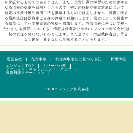
を保証するものではありません。また、投資知識の学習のための参考と
なる情報の提供を目的としたもので、特定の銘柄や投資対象について、
特定の投資行動や運用手法を推奨するものではありません。投資に関す
る最終決定は投資家ご自身の判断でお願いします。投資によって発生す
る損益は、すべて投資家の皆様へ帰属します。当該情報に基づいて被っ
たいかなる損害についても、情報提供者及び当社(エンジュク株式会社)は
一切の責任を負わないものとします。また当サイトの記載内容は、予告
なく追記、変更ないし削除することがあります。
運営会社
|
免責事項
|
特定商取引法に基づく表記
|
採用情報
エンジュクTOP
|
ふりーパパ塾
|
オプション・キャッシュフロークラブ
|
投資日記ステーション
|
2008エンジュク株式会社