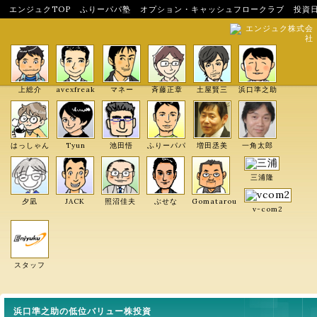
エンジュクTOP
ふりーパパ塾
オプション・キャッシュフロークラブ
投資
エンジュク株式会
社
上総介
avexfreak
マネー
斉藤正章
土屋賢三
浜口準之助
はっしゃん
Tyun
池田悟
ふりーパパ
増田丞美
一角太郎
三浦隆
夕凪
JACK
照沼佳夫
ぶせな
Gomatarou
v-com2
スタッフ
浜口準之助の低位バリュー株投資