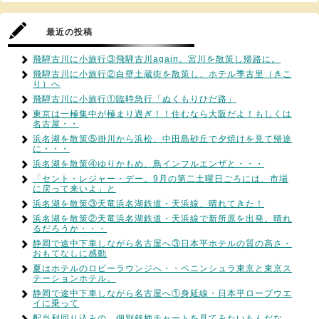
最近の投稿
飛騨古川に小旅行③飛騨古川again。宮川を散策し帰路に。
飛騨古川に小旅行②白壁土蔵街を散策し、ホテル季古里（きこ
り）へ
飛騨古川に小旅行①臨時急行「ぬくもりひだ路」
東京は一極集中が極まり過ぎ！！住むなら大阪だよ！もしくは
名古屋・・
浜名湖を散策⑤掛川から浜松、中田島砂丘で夕焼けを見て帰途
に・・・
浜名湖を散策④ゆりかもめ、鳥インフルエンザと・・・
「セント・レジャー・デー。9月の第二土曜日ごろには、市場
に戻って来いよ」と
浜名湖を散策③天竜浜名湖鉄道・天浜線、晴れてきた！
浜名湖を散策②天竜浜名湖鉄道・天浜線で新所原を出発。晴れ
るだろうか・・・
静岡で途中下車しながら名古屋へ③日本平ホテルの質の高さ・
おもてなしに感動
夏はホテルのロビーラウンジへ・・ペニンシュラ東京と東京ス
テーションホテル。
静岡で途中下車しながら名古屋へ①身延線・日本平ロープウエ
イに乗って
配当利回り込みの、個別銘柄チャートを見てみたいもんだな…