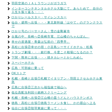
羽田空港のＪＡＬラウンジがガラガラ
インターコンチネンタルホテル大阪にて。あらためて、自分の
人生を振り返る・・・
ひかりレールスター・サイレンスカー
仙台・盛岡へ出張・・・東北新幹線「はやて」のグランクラス
で
ひかり号のパーサーさん・雪の金剛峯寺
台風の中、長崎へ②長崎市電、江山楼のちゃんぽん。
幸せの居酒屋・青森は弘前の「四季亭」
高松に出張②幸せの宿：小豆島シーサイドホテル・松風
トランプ劇場・・・銀行株、今度こそ相場になるのか？
下関・熊本に出張・・・焼きカレーとかしわめし
スーパーホテル
広島・可部線に乗って
OKストア
札幌・長崎と出張①札幌でイタリアン・羽田エクセルホテル東
急
広島に出張②三次から福塩線で福山へ
低位高配当利回り銘柄スクリーニング
札幌・長崎へ出張②江山楼の皿うどんとハウステンボス
徳島・高松に出張①徳島ラーメンを食し、かの眉山へ上る
仙台に出張②陸羽東線に乗って・・・