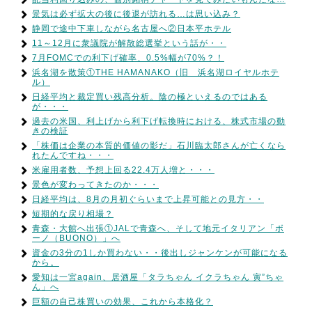
景気は必ず拡大の後に後退が訪れる…は思い込み？
静岡で途中下車しながら名古屋へ②日本平ホテル
11～12月に衆議院が解散総選挙という話が・・
7月FOMCでの利下げ確率、0.5%幅が70%？！
浜名湖を散策①THE HAMANAKO（旧 浜名湖ロイヤルホテ
ル）
日経平均と裁定買い残高分析。陰の極といえるのではある
が・・・
過去の米国、利上げから利下げ転換時における、株式市場の動
きの検証
「株価は企業の本質的価値の影だ」石川臨太郎さんが亡くなら
れたんですね・・・
米雇用者数、予想上回る22.4万人増と・・・
景色が変わってきたのか・・・
日経平均は、8月の月初ぐらいまで上昇可能との見方・・
短期的な戻り相場？
青森・大館へ出張①JALで青森へ、そして地元イタリアン「ボ
ーノ（BUONO）」へ
資金の3分の1しか買わない・・後出しジャンケンが可能になる
から。
愛知は一宮again、居酒屋「タラちゃん イクラちゃん 寅”ちゃ
ん」へ
巨額の自己株買いの効果、これから本格化？