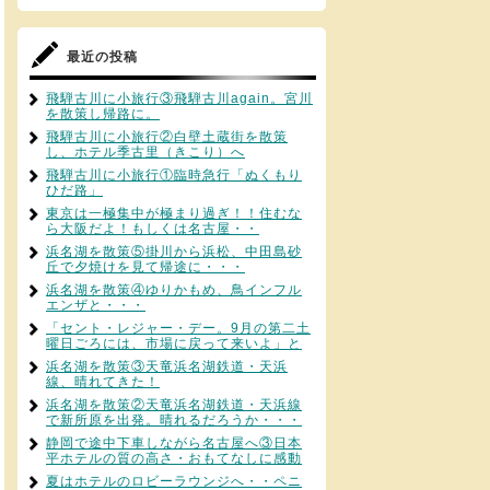
最近の投稿
飛騨古川に小旅行③飛騨古川again。宮川
を散策し帰路に。
飛騨古川に小旅行②白壁土蔵街を散策
し、ホテル季古里（きこり）へ
飛騨古川に小旅行①臨時急行「ぬくもり
ひだ路」
東京は一極集中が極まり過ぎ！！住むな
ら大阪だよ！もしくは名古屋・・
浜名湖を散策⑤掛川から浜松、中田島砂
丘で夕焼けを見て帰途に・・・
浜名湖を散策④ゆりかもめ、鳥インフル
エンザと・・・
「セント・レジャー・デー。9月の第二土
曜日ごろには、市場に戻って来いよ」と
浜名湖を散策③天竜浜名湖鉄道・天浜
線、晴れてきた！
浜名湖を散策②天竜浜名湖鉄道・天浜線
で新所原を出発。晴れるだろうか・・・
静岡で途中下車しながら名古屋へ③日本
平ホテルの質の高さ・おもてなしに感動
夏はホテルのロビーラウンジへ・・ペニ