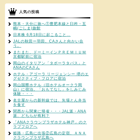
人気の投稿
熊本・大分に旅へ①豊肥本線と臼杵・五
嶋(ごしま)旅館
日本株 6月18日に起こること…
JALの秋田ー羽田。CAさんと向かい合
う。
またまた、ドーミーインＰＲＥＭＩＵＭ
京都駅前に宿泊
岡山のイタリアン「タボーラタパス」と
ANAのCAさん
ホテル・アゴーラ リージェンシー 堺のエ
グゼクティブ・フロアに宿泊
岡山国際ホテル（旧ホテルオークラ岡
山）に宿泊。「おもてなし」をしみじみ
体験・・・
名古屋からの新幹線では、矢場とん弁当
を食す
関西から関東に帰省・・・JAL派・ANA
派、どちらが有利？
「ANAクラウンプラザホテル神戸」のク
ラブフロアへ
姫路・広島に出張②広島の定宿、ＡＮＡ
クラウンプラザ広島へ