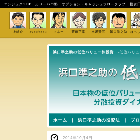
エンジュクTOP
ふりーパパ塾
オプション・キャッシュフロークラブ
投資
上総介
avexfreak
マネー
斉藤正章
土屋賢三
浜口準之助
はっ
浜口準之助の低位バリュー株投資
-低位バリ
ホーム
|
浜口準之助の投資法
|
プロ
2014年10月4日