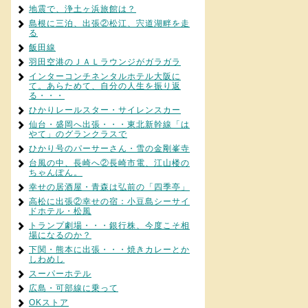
地震で、浄土ヶ浜旅館は？
島根に三泊、出張②松江、宍道湖畔を走
る
飯田線
羽田空港のＪＡＬラウンジがガラガラ
インターコンチネンタルホテル大阪に
て。あらためて、自分の人生を振り返
る・・・
ひかりレールスター・サイレンスカー
仙台・盛岡へ出張・・・東北新幹線「は
やて」のグランクラスで
ひかり号のパーサーさん・雪の金剛峯寺
台風の中、長崎へ②長崎市電、江山楼の
ちゃんぽん。
幸せの居酒屋・青森は弘前の「四季亭」
高松に出張②幸せの宿：小豆島シーサイ
ドホテル・松風
トランプ劇場・・・銀行株、今度こそ相
場になるのか？
下関・熊本に出張・・・焼きカレーとか
しわめし
スーパーホテル
広島・可部線に乗って
OKストア