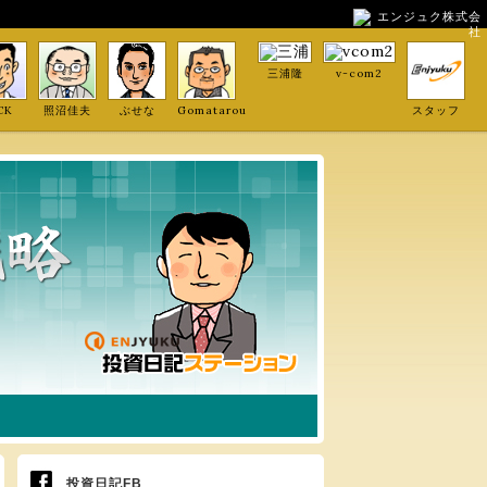
エンジュク株式会
社
三浦隆
v-com2
CK
照沼佳夫
ぶせな
Gomatarou
スタッフ
投資日記FB