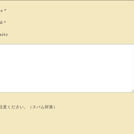
e
*
il
*
site
注意ください。（スパム対策）