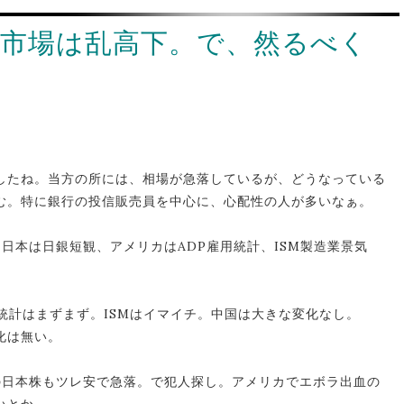
市場は乱高下。で、然るべく
したね。当方の所には、相場が急落しているが、どうなっている
む。特に銀行の投信販売員を中心に、心配性の人が多いなぁ。
。日本は日銀短観、アメリカはADP雇用統計、ISM製造業景気
統計はまずまず。ISMはイマイチ。中国は大きな変化なし。
化は無い。
の日本株もツレ安で急落。で犯人探し。アメリカでエボラ出血の