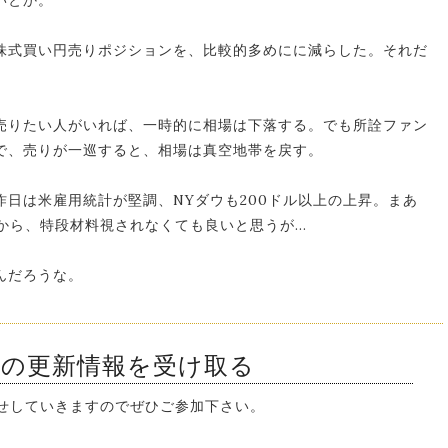
いとか。
株式買い円売りポジションを、比較的多めにに減らした。それだ
売りたい人がいれば、一時的に相場は下落する。でも所詮ファン
で、売りが一巡すると、相場は真空地帯を戻す。
日は米雇用統計が堅調、NYダウも200ドル以上の上昇。まあ
たから、特段材料視されなくても良いと思うが…
んだろうな。
ンの更新情報を受け取る
知らせしていきますのでぜひご参加下さい。