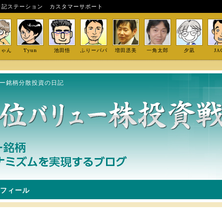
日記ステーション
カスタマーサポート
しゃん
Tyun
池田悟
ふりーパパ
増田丞美
一角太郎
夕凪
JA
ュー銘柄分散投資の日記
フィール