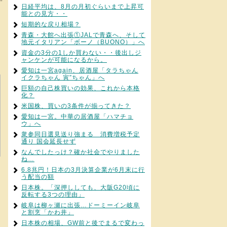
日経平均は、8月の月初ぐらいまで上昇可
能との見方・・
短期的な戻り相場？
青森・大館へ出張①JALで青森へ、そして
地元イタリアン「ボーノ（BUONO）」へ
資金の3分の1しか買わない・・後出しジ
ャンケンが可能になるから。
愛知は一宮again、居酒屋「タラちゃん
イクラちゃん 寅”ちゃん」へ
巨額の自己株買いの効果、これから本格
化？
米国株、買いの3条件が揃ってきた？
愛知は一宮。中華の居酒屋「ハマチョ
ウ」へ
衆参同日選見送り強まる 消費増税予定
通り 国会延長せず
なんでしたっけ？確か社会でやりました
ね…
6.8兆円！日本の3月決算企業が6月末に行
う配当の額
日本株。「深押ししても、大阪G20頃に
反転する3つの理由」
岐阜は柳ヶ瀬に出張…ドーミーイン岐阜
と割烹「かわ井」
日本株の相場、GW前と後でまるで変わっ