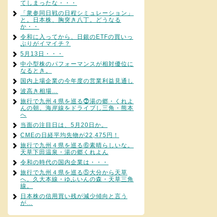
てしまったな・・・
「衆参同日戦の日程シミュレーション」
と。日本株、胸突き八丁。どうなる
か・・
令和に入ってから、日銀のETFの買いっ
ぷりがイマイチ？
5月13日・・・
中小型株のパフォーマンスが相対優位に
なるとき。
国内上場企業の今年度の営業利益見通し
波高き相場…
旅行で九州４県を巡る⓻湯の郷・くれよ
んの朝。海岸線をドライブし三角・熊本
へ
当面の注目日は、5月20日か。
CMEの日経平均先物が22,475円！
旅行で九州４県を巡る⑥素晴らしいな。
天草下田温泉・湯の郷くれよん
令和の時代の国内企業は・・・
旅行で九州４県を巡る⑤大分から天草
へ。久大本線・ゆふいんの森・天草三角
線。
日本株の信用買い残が減少傾向と言う
が…