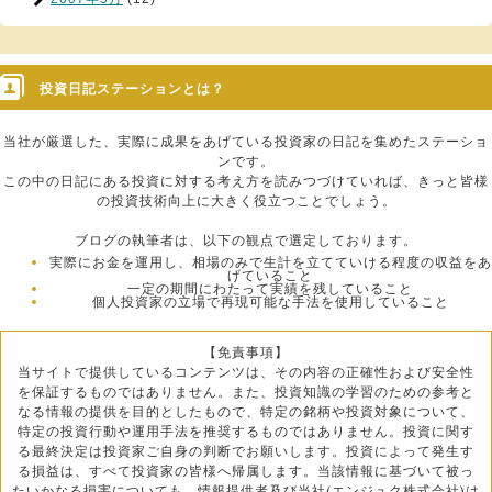
投資日記ステーションとは？
当社が厳選した、実際に成果をあげている投資家の日記を集めたステーショ
ンです。
この中の日記にある投資に対する考え方を読みつづけていれば、きっと皆様
の投資技術向上に大きく役立つことでしょう。
ブログの執筆者は、以下の観点で選定しております。
実際にお金を運用し、相場のみで生計を立てていける程度の収益をあ
げていること
一定の期間にわたって実績を残していること
個人投資家の立場で再現可能な手法を使用していること
【免責事項】
当サイトで提供しているコンテンツは、その内容の正確性および安全性
を保証するものではありません。また、投資知識の学習のための参考と
なる情報の提供を目的としたもので、特定の銘柄や投資対象について、
特定の投資行動や運用手法を推奨するものではありません。投資に関す
る最終決定は投資家ご自身の判断でお願いします。投資によって発生す
る損益は、すべて投資家の皆様へ帰属します。当該情報に基づいて被っ
たいかなる損害についても、情報提供者及び当社(エンジュク株式会社)は