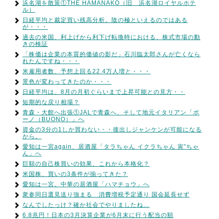
浜名湖を散策①THE HAMANAKO（旧 浜名湖ロイヤルホテ
ル）
日経平均と裁定買い残高分析。陰の極といえるのではある
が・・・
過去の米国、利上げから利下げ転換時における、株式市場の動
きの検証
「株価は企業の本質的価値の影だ」石川臨太郎さんが亡くなら
れたんですね・・・
米雇用者数、予想上回る22.4万人増と・・・
景色が変わってきたのか・・・
日経平均は、8月の月初ぐらいまで上昇可能との見方・・
短期的な戻り相場？
青森・大館へ出張①JALで青森へ、そして地元イタリアン「ボ
ーノ（BUONO）」へ
資金の3分の1しか買わない・・後出しジャンケンが可能になる
から。
愛知は一宮again、居酒屋「タラちゃん イクラちゃん 寅”ちゃ
ん」へ
巨額の自己株買いの効果、これから本格化？
米国株、買いの3条件が揃ってきた？
愛知は一宮。中華の居酒屋「ハマチョウ」へ
衆参同日選見送り強まる 消費増税予定通り 国会延長せず
なんでしたっけ？確か社会でやりましたね…
6.8兆円！日本の3月決算企業が6月末に行う配当の額