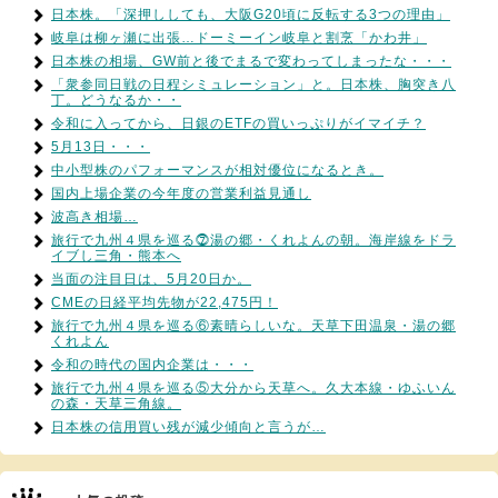
日本株。「深押ししても、大阪G20頃に反転する3つの理由」
岐阜は柳ヶ瀬に出張…ドーミーイン岐阜と割烹「かわ井」
日本株の相場、GW前と後でまるで変わってしまったな・・・
「衆参同日戦の日程シミュレーション」と。日本株、胸突き八
丁。どうなるか・・
令和に入ってから、日銀のETFの買いっぷりがイマイチ？
5月13日・・・
中小型株のパフォーマンスが相対優位になるとき。
国内上場企業の今年度の営業利益見通し
波高き相場…
旅行で九州４県を巡る⓻湯の郷・くれよんの朝。海岸線をドラ
イブし三角・熊本へ
当面の注目日は、5月20日か。
CMEの日経平均先物が22,475円！
旅行で九州４県を巡る⑥素晴らしいな。天草下田温泉・湯の郷
くれよん
令和の時代の国内企業は・・・
旅行で九州４県を巡る⑤大分から天草へ。久大本線・ゆふいん
の森・天草三角線。
日本株の信用買い残が減少傾向と言うが…