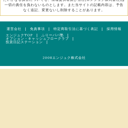
一切の責任を負わないものとします。また当サイトの記載内容は、予告
なく追記、変更ないし削除することがあります。
運営会社
|
免責事項
|
特定商取引法に基づく表記
|
採用情報
エンジュクTOP
|
ふりーパパ塾
|
オプション・キャッシュフロークラブ
|
投資日記ステーション
|
2008エンジュク株式会社