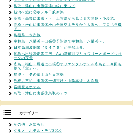
鳥取・津山に出張④津山線に乗って
新潟へ旅に②ホテル日航新潟
高松・高知に出張・・・土讃線から見える大歩危・小歩危。
高松・松山に出張③松山全日空ホテルから大阪へ、プロペラ機
で。
島根県・木次線
宇和島・八幡浜へ出張③予讃線で宇和島・八幡浜へ。
日本高周波鋼業（５４７６）が突然上昇。
徳島へ出張⑤麦酒工房・Awa新町川ブリュワリーとボードウオ
ークの夜景
広島・福山・尾道に出張①オリエンタルホテル広島と、今回も
割烹「宝」へ。
展望・・冬の富士山と日本株
島根に三泊、出張③一畑電鉄・山陰本線・木次線
宮崎観光ホテル
鳥取・津山に出張①鳥取のテツ
カテゴリー
その他・お知らせ
グルメ・ホテル・テツ2010