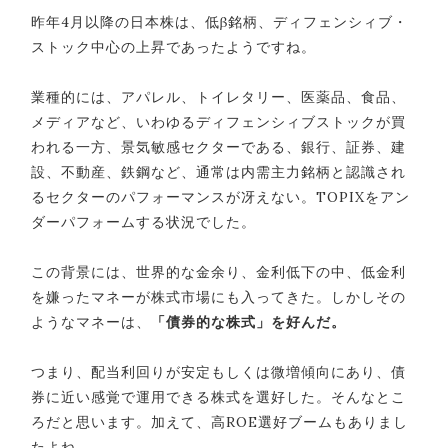
昨年4月以降の日本株は、低β銘柄、ディフェンシィブ・
ストック中心の上昇であったようですね。
業種的には、アパレル、トイレタリー、医薬品、食品、
メディアなど、いわゆるディフェンシィブストックが買
われる一方、景気敏感セクターである、銀行、証券、建
設、不動産、鉄鋼など、通常は内需主力銘柄と認識され
るセクターのパフォーマンスが冴えない。TOPIXをアン
ダーパフォームする状況でした。
この背景には、世界的な金余り、金利低下の中、低金利
を嫌ったマネーが株式市場にも入ってきた。しかしその
ようなマネーは、
「債券的な株式」を好んだ。
つまり、配当利回りが安定もしくは微増傾向にあり、債
券に近い感覚で運用できる株式を選好した。そんなとこ
ろだと思います。加えて、高ROE選好ブームもありまし
たよね。