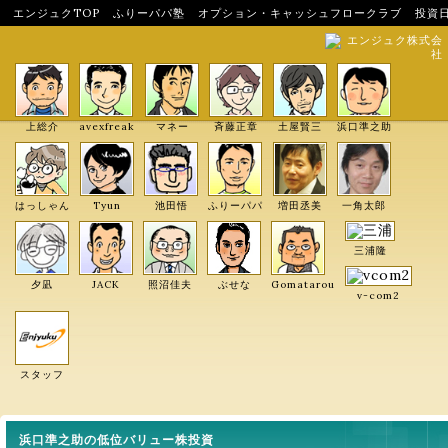
エンジュクTOP
ふりーパパ塾
オプション・キャッシュフロークラブ
投資
エンジュク株式会
社
上総介
avexfreak
マネー
斉藤正章
土屋賢三
浜口準之助
はっしゃん
Tyun
池田悟
ふりーパパ
増田丞美
一角太郎
三浦隆
夕凪
JACK
照沼佳夫
ぶせな
Gomatarou
v-com2
スタッフ
浜口準之助の低位バリュー株投資