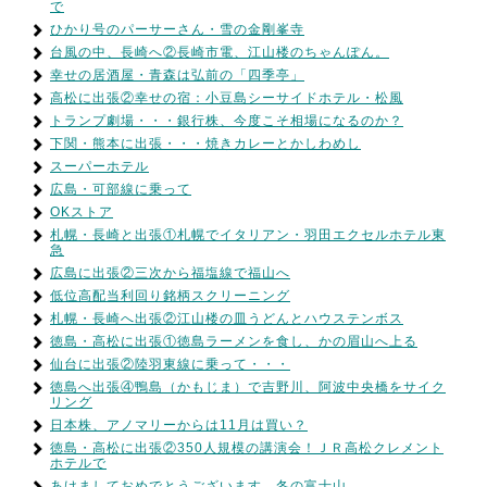
で
ひかり号のパーサーさん・雪の金剛峯寺
台風の中、長崎へ②長崎市電、江山楼のちゃんぽん。
幸せの居酒屋・青森は弘前の「四季亭」
高松に出張②幸せの宿：小豆島シーサイドホテル・松風
トランプ劇場・・・銀行株、今度こそ相場になるのか？
下関・熊本に出張・・・焼きカレーとかしわめし
スーパーホテル
広島・可部線に乗って
OKストア
札幌・長崎と出張①札幌でイタリアン・羽田エクセルホテル東
急
広島に出張②三次から福塩線で福山へ
低位高配当利回り銘柄スクリーニング
札幌・長崎へ出張②江山楼の皿うどんとハウステンボス
徳島・高松に出張①徳島ラーメンを食し、かの眉山へ上る
仙台に出張②陸羽東線に乗って・・・
徳島へ出張④鴨島（かもじま）で吉野川、阿波中央橋をサイク
リング
日本株、アノマリーからは11月は買い？
徳島・高松に出張②350人規模の講演会！ＪＲ高松クレメント
ホテルで
あけましておめでとうございます。冬の富士山