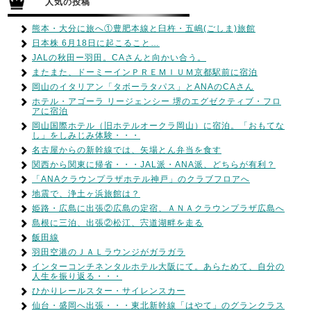
人気の投稿
熊本・大分に旅へ①豊肥本線と臼杵・五嶋(ごしま)旅館
日本株 6月18日に起こること…
JALの秋田ー羽田。CAさんと向かい合う。
またまた、ドーミーインＰＲＥＭＩＵＭ京都駅前に宿泊
岡山のイタリアン「タボーラタパス」とANAのCAさん
ホテル・アゴーラ リージェンシー 堺のエグゼクティブ・フロ
アに宿泊
岡山国際ホテル（旧ホテルオークラ岡山）に宿泊。「おもてな
し」をしみじみ体験・・・
名古屋からの新幹線では、矢場とん弁当を食す
関西から関東に帰省・・・JAL派・ANA派、どちらが有利？
「ANAクラウンプラザホテル神戸」のクラブフロアへ
地震で、浄土ヶ浜旅館は？
姫路・広島に出張②広島の定宿、ＡＮＡクラウンプラザ広島へ
島根に三泊、出張②松江、宍道湖畔を走る
飯田線
羽田空港のＪＡＬラウンジがガラガラ
インターコンチネンタルホテル大阪にて。あらためて、自分の
人生を振り返る・・・
ひかりレールスター・サイレンスカー
仙台・盛岡へ出張・・・東北新幹線「はやて」のグランクラス