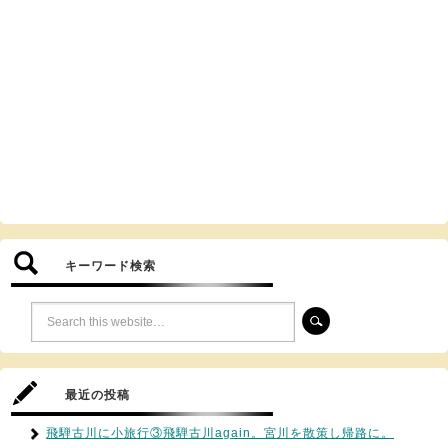
キーワード検索
最近の投稿
飛騨古川に小旅行③飛騨古川again。宮川を散策し帰路に。