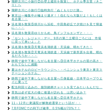
飛騨古川に小旅行②白壁土蔵街を散策し、ホテル季古里（きこ
り）へ
飛騨古川に小旅行①臨時急行「ぬくもりひだ路」
東京は一極集中が極まり過ぎ！！住むなら大阪だよ！もしくは
名古屋・・
浜名湖を散策⑤掛川から浜松、中田島砂丘で夕焼けを見て帰途
に・・・
浜名湖を散策④ゆりかもめ、鳥インフルエンザと・・・
「セント・レジャー・デー。9月の第二土曜日ごろには、市場
に戻って来いよ」と
浜名湖を散策③天竜浜名湖鉄道・天浜線、晴れてきた！
浜名湖を散策②天竜浜名湖鉄道・天浜線で新所原を出発。晴れ
るだろうか・・・
静岡で途中下車しながら名古屋へ③日本平ホテルの質の高さ・
おもてなしに感動
夏はホテルのロビーラウンジへ・・ペニンシュラ東京と東京ス
テーションホテル。
静岡で途中下車しながら名古屋へ①身延線・日本平ロープウエ
イに乗って
配当利回り込みの、個別銘柄チャートを見てみたいもんだな…
景気は必ず拡大の後に後退が訪れる…は思い込み？
静岡で途中下車しながら名古屋へ②日本平ホテル
11～12月に衆議院が解散総選挙という話が・・
7月FOMCでの利下げ確率、0.5%幅が70%？！