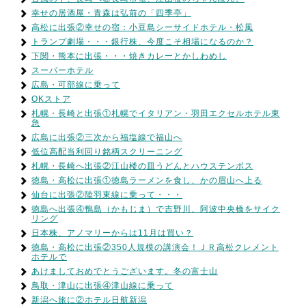
幸せの居酒屋・青森は弘前の「四季亭」
高松に出張②幸せの宿：小豆島シーサイドホテル・松風
トランプ劇場・・・銀行株、今度こそ相場になるのか？
下関・熊本に出張・・・焼きカレーとかしわめし
スーパーホテル
広島・可部線に乗って
OKストア
札幌・長崎と出張①札幌でイタリアン・羽田エクセルホテル東
急
広島に出張②三次から福塩線で福山へ
低位高配当利回り銘柄スクリーニング
札幌・長崎へ出張②江山楼の皿うどんとハウステンボス
徳島・高松に出張①徳島ラーメンを食し、かの眉山へ上る
仙台に出張②陸羽東線に乗って・・・
徳島へ出張④鴨島（かもじま）で吉野川、阿波中央橋をサイク
リング
日本株、アノマリーからは11月は買い？
徳島・高松に出張②350人規模の講演会！ＪＲ高松クレメント
ホテルで
あけましておめでとうございます。冬の富士山
鳥取・津山に出張④津山線に乗って
新潟へ旅に②ホテル日航新潟