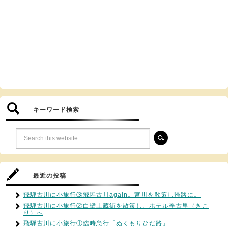
キーワード検索
最近の投稿
飛騨古川に小旅行③飛騨古川again。宮川を散策し帰路に。
飛騨古川に小旅行②白壁土蔵街を散策し、ホテル季古里（きこ
り）へ
飛騨古川に小旅行①臨時急行「ぬくもりひだ路」