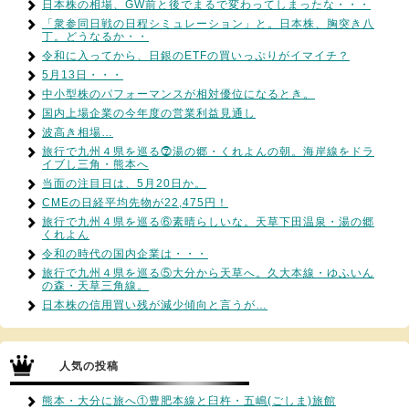
日本株の相場、GW前と後でまるで変わってしまったな・・・
「衆参同日戦の日程シミュレーション」と。日本株、胸突き八
丁。どうなるか・・
令和に入ってから、日銀のETFの買いっぷりがイマイチ？
5月13日・・・
中小型株のパフォーマンスが相対優位になるとき。
国内上場企業の今年度の営業利益見通し
波高き相場…
旅行で九州４県を巡る⓻湯の郷・くれよんの朝。海岸線をドラ
イブし三角・熊本へ
当面の注目日は、5月20日か。
CMEの日経平均先物が22,475円！
旅行で九州４県を巡る⑥素晴らしいな。天草下田温泉・湯の郷
くれよん
令和の時代の国内企業は・・・
旅行で九州４県を巡る⑤大分から天草へ。久大本線・ゆふいん
の森・天草三角線。
日本株の信用買い残が減少傾向と言うが…
人気の投稿
熊本・大分に旅へ①豊肥本線と臼杵・五嶋(ごしま)旅館