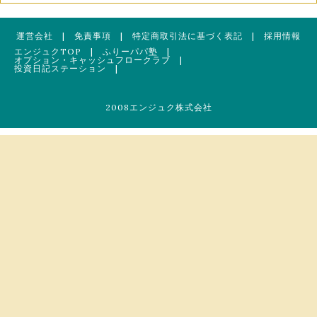
運営会社
|
免責事項
|
特定商取引法に基づく表記
|
採用情報
エンジュクTOP
|
ふりーパパ塾
|
オプション・キャッシュフロークラブ
|
投資日記ステーション
|
2008エンジュク株式会社