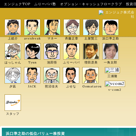
エンジュクTOP
ふりーパパ塾
オプション・キャッシュフロークラブ
投資
エンジュク株式会
社
上総介
avexfreak
マネー
斉藤正章
土屋賢三
浜口準之助
はっしゃん
Tyun
池田悟
ふりーパパ
増田丞美
一角太郎
三浦隆
夕凪
JACK
照沼佳夫
ぶせな
Gomatarou
v-com2
スタッフ
浜口準之助の低位バリュー株投資