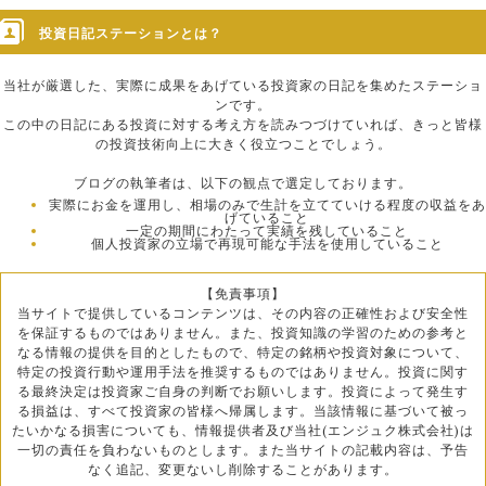
投資日記ステーションとは？
当社が厳選した、実際に成果をあげている投資家の日記を集めたステーショ
ンです。
この中の日記にある投資に対する考え方を読みつづけていれば、きっと皆様
の投資技術向上に大きく役立つことでしょう。
ブログの執筆者は、以下の観点で選定しております。
実際にお金を運用し、相場のみで生計を立てていける程度の収益をあ
げていること
一定の期間にわたって実績を残していること
個人投資家の立場で再現可能な手法を使用していること
【免責事項】
当サイトで提供しているコンテンツは、その内容の正確性および安全性
を保証するものではありません。また、投資知識の学習のための参考と
なる情報の提供を目的としたもので、特定の銘柄や投資対象について、
特定の投資行動や運用手法を推奨するものではありません。投資に関す
る最終決定は投資家ご自身の判断でお願いします。投資によって発生す
る損益は、すべて投資家の皆様へ帰属します。当該情報に基づいて被っ
たいかなる損害についても、情報提供者及び当社(エンジュク株式会社)は
一切の責任を負わないものとします。また当サイトの記載内容は、予告
なく追記、変更ないし削除することがあります。