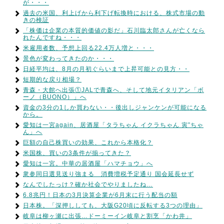
が・・・
過去の米国、利上げから利下げ転換時における、株式市場の動
きの検証
「株価は企業の本質的価値の影だ」石川臨太郎さんが亡くなら
れたんですね・・・
米雇用者数、予想上回る22.4万人増と・・・
景色が変わってきたのか・・・
日経平均は、8月の月初ぐらいまで上昇可能との見方・・
短期的な戻り相場？
青森・大館へ出張①JALで青森へ、そして地元イタリアン「ボ
ーノ（BUONO）」へ
資金の3分の1しか買わない・・後出しジャンケンが可能になる
から。
愛知は一宮again、居酒屋「タラちゃん イクラちゃん 寅”ちゃ
ん」へ
巨額の自己株買いの効果、これから本格化？
米国株、買いの3条件が揃ってきた？
愛知は一宮。中華の居酒屋「ハマチョウ」へ
衆参同日選見送り強まる 消費増税予定通り 国会延長せず
なんでしたっけ？確か社会でやりましたね…
6.8兆円！日本の3月決算企業が6月末に行う配当の額
日本株。「深押ししても、大阪G20頃に反転する3つの理由」
岐阜は柳ヶ瀬に出張…ドーミーイン岐阜と割烹「かわ井」