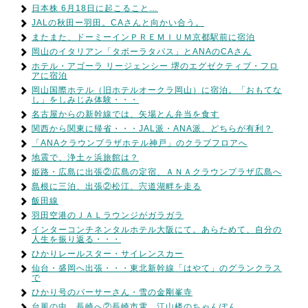
日本株 6月18日に起こること…
JALの秋田ー羽田。CAさんと向かい合う。
またまた、ドーミーインＰＲＥＭＩＵＭ京都駅前に宿泊
岡山のイタリアン「タボーラタパス」とANAのCAさん
ホテル・アゴーラ リージェンシー 堺のエグゼクティブ・フロ
アに宿泊
岡山国際ホテル（旧ホテルオークラ岡山）に宿泊。「おもてな
し」をしみじみ体験・・・
名古屋からの新幹線では、矢場とん弁当を食す
関西から関東に帰省・・・JAL派・ANA派、どちらが有利？
「ANAクラウンプラザホテル神戸」のクラブフロアへ
地震で、浄土ヶ浜旅館は？
姫路・広島に出張②広島の定宿、ＡＮＡクラウンプラザ広島へ
島根に三泊、出張②松江、宍道湖畔を走る
飯田線
羽田空港のＪＡＬラウンジがガラガラ
インターコンチネンタルホテル大阪にて。あらためて、自分の
人生を振り返る・・・
ひかりレールスター・サイレンスカー
仙台・盛岡へ出張・・・東北新幹線「はやて」のグランクラス
で
ひかり号のパーサーさん・雪の金剛峯寺
台風の中、長崎へ②長崎市電、江山楼のちゃんぽん。