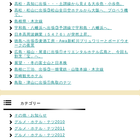
高松・高知に出張・・・土讃線から見える大歩危・小歩危。
高松・松山に出張③松山全日空ホテルから大阪へ、プロペラ機
で。
島根県・木次線
宇和島・八幡浜へ出張③予讃線で宇和島・八幡浜へ。
日本高周波鋼業（５４７６）が突然上昇。
徳島へ出張⑤麦酒工房・Awa新町川ブリュワリーとボードウオ
ークの夜景
広島・福山・尾道に出張①オリエンタルホテル広島と、今回も
割烹「宝」へ。
展望・・冬の富士山と日本株
島根に三泊、出張③一畑電鉄・山陰本線・木次線
宮崎観光ホテル
鳥取・津山に出張①鳥取のテツ
カテゴリー
その他・お知らせ
グルメ・ホテル・テツ2010
グルメ・ホテル・テツ2011
グルメ・ホテル・テツ2012