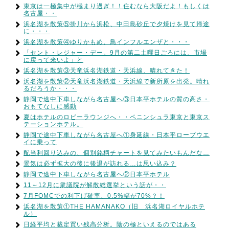
東京は一極集中が極まり過ぎ！！住むなら大阪だよ！もしくは
名古屋・・
浜名湖を散策⑤掛川から浜松、中田島砂丘で夕焼けを見て帰途
に・・・
浜名湖を散策④ゆりかもめ、鳥インフルエンザと・・・
「セント・レジャー・デー。9月の第二土曜日ごろには、市場
に戻って来いよ」と
浜名湖を散策③天竜浜名湖鉄道・天浜線、晴れてきた！
浜名湖を散策②天竜浜名湖鉄道・天浜線で新所原を出発。晴れ
るだろうか・・・
静岡で途中下車しながら名古屋へ③日本平ホテルの質の高さ・
おもてなしに感動
夏はホテルのロビーラウンジへ・・ペニンシュラ東京と東京ス
テーションホテル。
静岡で途中下車しながら名古屋へ①身延線・日本平ロープウエ
イに乗って
配当利回り込みの、個別銘柄チャートを見てみたいもんだな…
景気は必ず拡大の後に後退が訪れる…は思い込み？
静岡で途中下車しながら名古屋へ②日本平ホテル
11～12月に衆議院が解散総選挙という話が・・
7月FOMCでの利下げ確率、0.5%幅が70%？！
浜名湖を散策①THE HAMANAKO（旧 浜名湖ロイヤルホテ
ル）
日経平均と裁定買い残高分析。陰の極といえるのではある