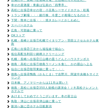
台風の中、長崎へ②長崎市電、江山楼のちゃんぽん。
幸せの居酒屋・青森は弘前の「四季亭」
高松に出張②幸せの宿：小豆島シーサイドホテル・松風
トランプ劇場・・・銀行株、今度こそ相場になるのか？
下関・熊本に出張・・・焼きカレーとかしわめし
スーパーホテル
広島・可部線に乗って
OKストア
札幌・長崎と出張①札幌でイタリアン・羽田エクセルホテル東
急
広島に出張②三次から福塩線で福山へ
低位高配当利回り銘柄スクリーニング
札幌・長崎へ出張②江山楼の皿うどんとハウステンボス
徳島・高松に出張①徳島ラーメンを食し、かの眉山へ上る
仙台に出張②陸羽東線に乗って・・・
徳島へ出張④鴨島（かもじま）で吉野川、阿波中央橋をサイク
リング
日本株、アノマリーからは11月は買い？
徳島・高松に出張②350人規模の講演会！ＪＲ高松クレメント
ホテルで
あけましておめでとうございます。冬の富士山
鳥取・津山に出張④津山線に乗って
新潟へ旅に②ホテル日航新潟