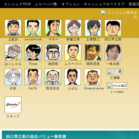
エンジュクTOP
ふりーパパ塾
オプション・キャッシュフロークラブ
投資
エンジュク株式会
社
上総介
avexfreak
マネー
斉藤正章
土屋賢三
浜口準之助
はっしゃん
Tyun
池田悟
ふりーパパ
増田丞美
一角太郎
三浦隆
夕凪
JACK
照沼佳夫
ぶせな
Gomatarou
v-com2
スタッフ
浜口準之助の低位バリュー株投資