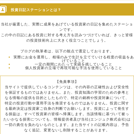
投資日記ステーションとは？
当社が厳選した、実際に成果をあげている投資家の日記を集めたステーショ
ンです。
この中の日記にある投資に対する考え方を読みつづけていれば、きっと皆様
の投資技術向上に大きく役立つことでしょう。
ブログの執筆者は、以下の観点で選定しております。
実際にお金を運用し、相場のみで生計を立てていける程度の収益をあ
げていること
一定の期間にわたって実績を残していること
個人投資家の立場で再現可能な手法を使用していること
【免責事項】
当サイトで提供しているコンテンツは、その内容の正確性および安全性
を保証するものではありません。また、投資知識の学習のための参考と
なる情報の提供を目的としたもので、特定の銘柄や投資対象について、
特定の投資行動や運用手法を推奨するものではありません。投資に関す
る最終決定は投資家ご自身の判断でお願いします。投資によって発生す
る損益は、すべて投資家の皆様へ帰属します。当該情報に基づいて被っ
たいかなる損害についても、情報提供者及び当社(エンジュク株式会社)は
一切の責任を負わないものとします。また当サイトの記載内容は、予告
なく追記、変更ないし削除することがあります。