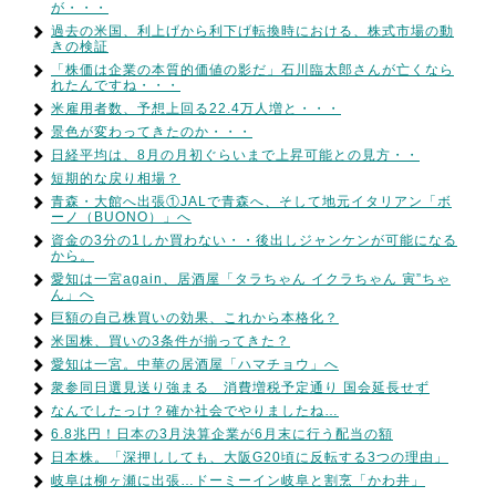
が・・・
過去の米国、利上げから利下げ転換時における、株式市場の動
きの検証
「株価は企業の本質的価値の影だ」石川臨太郎さんが亡くなら
れたんですね・・・
米雇用者数、予想上回る22.4万人増と・・・
景色が変わってきたのか・・・
日経平均は、8月の月初ぐらいまで上昇可能との見方・・
短期的な戻り相場？
青森・大館へ出張①JALで青森へ、そして地元イタリアン「ボ
ーノ（BUONO）」へ
資金の3分の1しか買わない・・後出しジャンケンが可能になる
から。
愛知は一宮again、居酒屋「タラちゃん イクラちゃん 寅”ちゃ
ん」へ
巨額の自己株買いの効果、これから本格化？
米国株、買いの3条件が揃ってきた？
愛知は一宮。中華の居酒屋「ハマチョウ」へ
衆参同日選見送り強まる 消費増税予定通り 国会延長せず
なんでしたっけ？確か社会でやりましたね…
6.8兆円！日本の3月決算企業が6月末に行う配当の額
日本株。「深押ししても、大阪G20頃に反転する3つの理由」
岐阜は柳ヶ瀬に出張…ドーミーイン岐阜と割烹「かわ井」