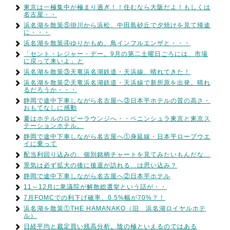
東京は一極集中が極まり過ぎ！！住むなら大阪だよ！もしくは
名古屋・・
浜名湖を散策⑤掛川から浜松、中田島砂丘で夕焼けを見て帰途
に・・・
浜名湖を散策④ゆりかもめ、鳥インフルエンザと・・・
「セント・レジャー・デー。9月の第二土曜日ごろには、市場
に戻って来いよ」と
浜名湖を散策③天竜浜名湖鉄道・天浜線、晴れてきた！
浜名湖を散策②天竜浜名湖鉄道・天浜線で新所原を出発。晴れ
るだろうか・・・
静岡で途中下車しながら名古屋へ③日本平ホテルの質の高さ・
おもてなしに感動
夏はホテルのロビーラウンジへ・・ペニンシュラ東京と東京ス
テーションホテル。
静岡で途中下車しながら名古屋へ①身延線・日本平ロープウエ
イに乗って
配当利回り込みの、個別銘柄チャートを見てみたいもんだな…
景気は必ず拡大の後に後退が訪れる…は思い込み？
静岡で途中下車しながら名古屋へ②日本平ホテル
11～12月に衆議院が解散総選挙という話が・・
7月FOMCでの利下げ確率、0.5%幅が70%？！
浜名湖を散策①THE HAMANAKO（旧 浜名湖ロイヤルホテ
ル）
日経平均と裁定買い残高分析。陰の極といえるのではある