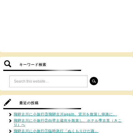
キーワード検索
最近の投稿
飛騨古川に小旅行③飛騨古川again。宮川を散策し帰路に。
飛騨古川に小旅行②白壁土蔵街を散策し、ホテル季古里（きこ
り）へ
飛騨古川に小旅行①臨時急行「ぬくもりひだ路」