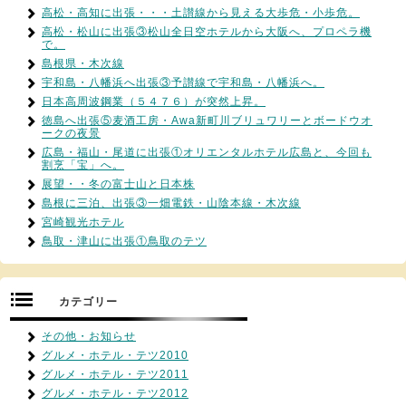
高松・高知に出張・・・土讃線から見える大歩危・小歩危。
高松・松山に出張③松山全日空ホテルから大阪へ、プロペラ機
で。
島根県・木次線
宇和島・八幡浜へ出張③予讃線で宇和島・八幡浜へ。
日本高周波鋼業（５４７６）が突然上昇。
徳島へ出張⑤麦酒工房・Awa新町川ブリュワリーとボードウオ
ークの夜景
広島・福山・尾道に出張①オリエンタルホテル広島と、今回も
割烹「宝」へ。
展望・・冬の富士山と日本株
島根に三泊、出張③一畑電鉄・山陰本線・木次線
宮崎観光ホテル
鳥取・津山に出張①鳥取のテツ
カテゴリー
その他・お知らせ
グルメ・ホテル・テツ2010
グルメ・ホテル・テツ2011
グルメ・ホテル・テツ2012