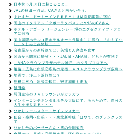
日本株 6月18日に起こること…
JALの秋田ー羽田。CAさんと向かい合う。
またまた、ドーミーインＰＲＥＭＩＵＭ京都駅前に宿泊
岡山のイタリアン「タボーラタパス」とANAのCAさん
ホテル・アゴーラ リージェンシー 堺のエグゼクティブ・フロ
アに宿泊
岡山国際ホテル（旧ホテルオークラ岡山）に宿泊。「おもてな
し」をしみじみ体験・・・
名古屋からの新幹線では、矢場とん弁当を食す
関西から関東に帰省・・・JAL派・ANA派、どちらが有利？
「ANAクラウンプラザホテル神戸」のクラブフロアへ
姫路・広島に出張②広島の定宿、ＡＮＡクラウンプラザ広島へ
地震で、浄土ヶ浜旅館は？
島根に三泊、出張②松江、宍道湖畔を走る
飯田線
羽田空港のＪＡＬラウンジがガラガラ
インターコンチネンタルホテル大阪にて。あらためて、自分の
人生を振り返る・・・
ひかりレールスター・サイレンスカー
仙台・盛岡へ出張・・・東北新幹線「はやて」のグランクラス
で
ひかり号のパーサーさん・雪の金剛峯寺