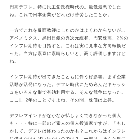
円高デフレ。特に民主党政権時代の。最低最悪でした
ね。これで日本企業がどれだけ苦労したことか。
一方でこれを反面教師にしたのかはよくわからないが…
アベノミクス、黒田日銀の異次元緩和。円安株高、2％の
インフレ期待を目指すと。これは実に見事な方向転換だ
った。当方は素直に素晴らしいと、高く評価しますけど
ね。
インフレ期待が出てきたこともに伴う好影響。まず企業
活動が活発になった。デフレ時代にため込んだキャッシ
ュをいろんな形で有効利用する、そんな競争になった。
ここ1、2年のことですよね。その間、株価は上昇。
デフレマインドがなかなか払しょくできなかった個人
も・・・特に一部のど素人の個人投資家ですが、「もし
かして、デフレは終わったのかも？これからはインフレ
に備えなければいけないのでは？」一部は、そんな風に