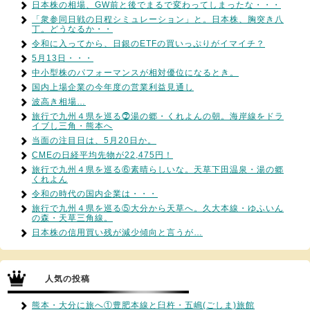
日本株の相場、GW前と後でまるで変わってしまったな・・・
「衆参同日戦の日程シミュレーション」と。日本株、胸突き八
丁。どうなるか・・
令和に入ってから、日銀のETFの買いっぷりがイマイチ？
5月13日・・・
中小型株のパフォーマンスが相対優位になるとき。
国内上場企業の今年度の営業利益見通し
波高き相場…
旅行で九州４県を巡る⓻湯の郷・くれよんの朝。海岸線をドラ
イブし三角・熊本へ
当面の注目日は、5月20日か。
CMEの日経平均先物が22,475円！
旅行で九州４県を巡る⑥素晴らしいな。天草下田温泉・湯の郷
くれよん
令和の時代の国内企業は・・・
旅行で九州４県を巡る⑤大分から天草へ。久大本線・ゆふいん
の森・天草三角線。
日本株の信用買い残が減少傾向と言うが…
人気の投稿
熊本・大分に旅へ①豊肥本線と臼杵・五嶋(ごしま)旅館