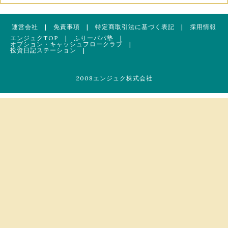
運営会社
|
免責事項
|
特定商取引法に基づく表記
|
採用情報
エンジュクTOP
|
ふりーパパ塾
|
オプション・キャッシュフロークラブ
|
投資日記ステーション
|
2008エンジュク株式会社