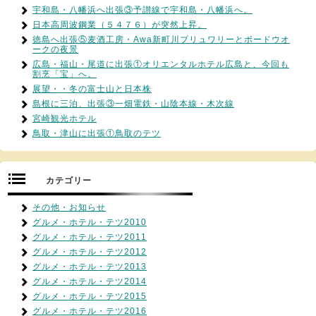
宇和島・八幡浜へ出張③予讃線で宇和島・八幡浜へ。
日本高周波鋼業（５４７６）が突然上昇。
徳島へ出張⑤麦酒工房・Awa新町川ブリュワリーとボードウオ
ークの夜景
広島・福山・尾道に出張①オリエンタルホテル広島と、今回も
割烹「宝」へ。
展望・・冬の富士山と日本株
島根に三泊、出張③一畑電鉄・山陰本線・木次線
宮崎観光ホテル
鳥取・津山に出張①鳥取のテツ
カテゴリー
その他・お知らせ
グルメ・ホテル・テツ2010
グルメ・ホテル・テツ2011
グルメ・ホテル・テツ2012
グルメ・ホテル・テツ2013
グルメ・ホテル・テツ2014
グルメ・ホテル・テツ2015
グルメ・ホテル・テツ2016