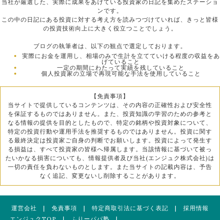
当社が厳選した、実際に成果をあげている投資家の日記を集めたステーショ
ンです。
この中の日記にある投資に対する考え方を読みつづけていれば、きっと皆様
の投資技術向上に大きく役立つことでしょう。
ブログの執筆者は、以下の観点で選定しております。
実際にお金を運用し、相場のみで生計を立てていける程度の収益をあ
げていること
一定の期間にわたって実績を残していること
個人投資家の立場で再現可能な手法を使用していること
【免責事項】
当サイトで提供しているコンテンツは、その内容の正確性および安全性
を保証するものではありません。また、投資知識の学習のための参考と
なる情報の提供を目的としたもので、特定の銘柄や投資対象について、
特定の投資行動や運用手法を推奨するものではありません。投資に関す
る最終決定は投資家ご自身の判断でお願いします。投資によって発生す
る損益は、すべて投資家の皆様へ帰属します。当該情報に基づいて被っ
たいかなる損害についても、情報提供者及び当社(エンジュク株式会社)は
一切の責任を負わないものとします。また当サイトの記載内容は、予告
なく追記、変更ないし削除することがあります。
運営会社
|
免責事項
|
特定商取引法に基づく表記
|
採用情報
エンジュクTOP
|
ふりーパパ塾
|