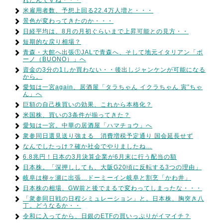
れたんですね・・・
米雇用者数、予想上回る22.4万人増と・・・
景色が変わってきたのか・・・
日経平均は、8月の月初ぐらいまで上昇可能との見方・・
短期的な戻り相場？
青森・大館へ出張①JALで青森へ、そして地元イタリアン「ボ
ーノ（BUONO）」へ
資金の3分の1しか買わない・・後出しジャンケンが可能になる
から。
愛知は一宮again、居酒屋「タラちゃん イクラちゃん 寅”ちゃ
ん」へ
巨額の自己株買いの効果、これから本格化？
米国株、買いの3条件が揃ってきた？
愛知は一宮。中華の居酒屋「ハマチョウ」へ
衆参同日選見送り強まる 消費増税予定通り 国会延長せず
なんでしたっけ？確か社会でやりましたね…
6.8兆円！日本の3月決算企業が6月末に行う配当の額
日本株。「深押ししても、大阪G20頃に反転する3つの理由」
岐阜は柳ヶ瀬に出張…ドーミーイン岐阜と割烹「かわ井」
日本株の相場、GW前と後でまるで変わってしまったな・・・
「衆参同日戦の日程シミュレーション」と。日本株、胸突き八
丁。どうなるか・・
令和に入ってから、日銀のETFの買いっぷりがイマイチ？