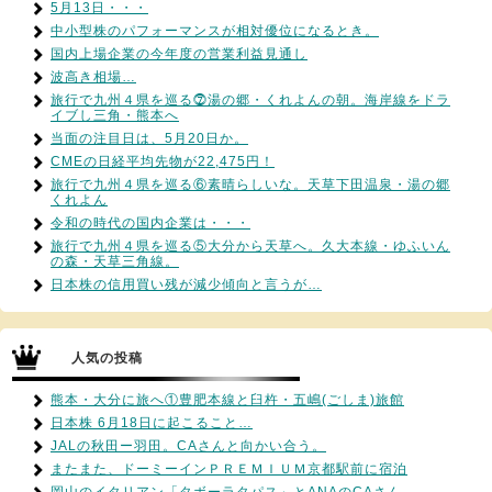
5月13日・・・
中小型株のパフォーマンスが相対優位になるとき。
国内上場企業の今年度の営業利益見通し
波高き相場…
旅行で九州４県を巡る⓻湯の郷・くれよんの朝。海岸線をドラ
イブし三角・熊本へ
当面の注目日は、5月20日か。
CMEの日経平均先物が22,475円！
旅行で九州４県を巡る⑥素晴らしいな。天草下田温泉・湯の郷
くれよん
令和の時代の国内企業は・・・
旅行で九州４県を巡る⑤大分から天草へ。久大本線・ゆふいん
の森・天草三角線。
日本株の信用買い残が減少傾向と言うが…
人気の投稿
熊本・大分に旅へ①豊肥本線と臼杵・五嶋(ごしま)旅館
日本株 6月18日に起こること…
JALの秋田ー羽田。CAさんと向かい合う。
またまた、ドーミーインＰＲＥＭＩＵＭ京都駅前に宿泊