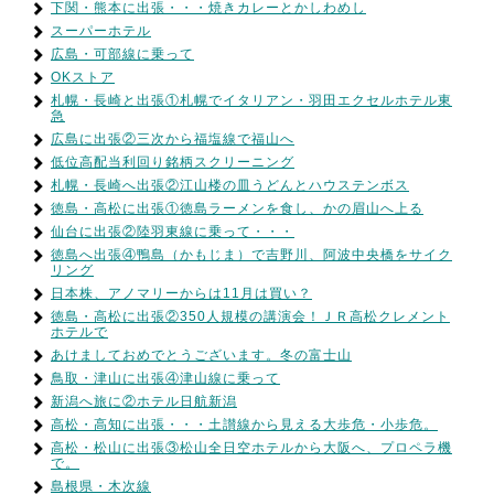
下関・熊本に出張・・・焼きカレーとかしわめし
スーパーホテル
広島・可部線に乗って
OKストア
札幌・長崎と出張①札幌でイタリアン・羽田エクセルホテル東
急
広島に出張②三次から福塩線で福山へ
低位高配当利回り銘柄スクリーニング
札幌・長崎へ出張②江山楼の皿うどんとハウステンボス
徳島・高松に出張①徳島ラーメンを食し、かの眉山へ上る
仙台に出張②陸羽東線に乗って・・・
徳島へ出張④鴨島（かもじま）で吉野川、阿波中央橋をサイク
リング
日本株、アノマリーからは11月は買い？
徳島・高松に出張②350人規模の講演会！ＪＲ高松クレメント
ホテルで
あけましておめでとうございます。冬の富士山
鳥取・津山に出張④津山線に乗って
新潟へ旅に②ホテル日航新潟
高松・高知に出張・・・土讃線から見える大歩危・小歩危。
高松・松山に出張③松山全日空ホテルから大阪へ、プロペラ機
で。
島根県・木次線