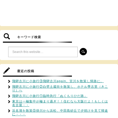
キーワード検索
最近の投稿
飛騨古川に小旅行③飛騨古川again。宮川を散策し帰路に。
飛騨古川に小旅行②白壁土蔵街を散策し、ホテル季古里（きこ
り）へ
飛騨古川に小旅行①臨時急行「ぬくもりひだ路」
東京は一極集中が極まり過ぎ！！住むなら大阪だよ！もしくは
名古屋・・
浜名湖を散策⑤掛川から浜松、中田島砂丘で夕焼けを見て帰途
に・・・