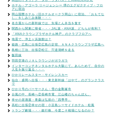
岡山のイタリアン「タボーラタパス」とANAのCAさん
ホテル・アゴーラ リージェンシー 堺のエグゼクティブ・フロ
アに宿泊
岡山国際ホテル（旧ホテルオークラ岡山）に宿泊。「おもてな
し」をしみじみ体験・・・
名古屋からの新幹線では、矢場とん弁当を食す
関西から関東に帰省・・・JAL派・ANA派、どちらが有利？
「ANAクラウンプラザホテル神戸」のクラブフロアへ
地震で、浄土ヶ浜旅館は？
姫路・広島に出張②広島の定宿、ＡＮＡクラウンプラザ広島へ
島根に三泊、出張②松江、宍道湖畔を走る
飯田線
羽田空港のＪＡＬラウンジがガラガラ
インターコンチネンタルホテル大阪にて。あらためて、自分の
人生を振り返る・・・
ひかりレールスター・サイレンスカー
仙台・盛岡へ出張・・・東北新幹線「はやて」のグランクラス
で
ひかり号のパーサーさん・雪の金剛峯寺
台風の中、長崎へ②長崎市電、江山楼のちゃんぽん。
幸せの居酒屋・青森は弘前の「四季亭」
高松に出張②幸せの宿：小豆島シーサイドホテル・松風
トランプ劇場・・・銀行株、今度こそ相場になるのか？