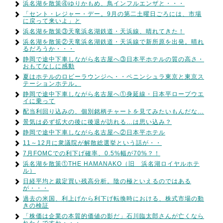
浜名湖を散策④ゆりかもめ、鳥インフルエンザと・・・
「セント・レジャー・デー。9月の第二土曜日ごろには、市場
に戻って来いよ」と
浜名湖を散策③天竜浜名湖鉄道・天浜線、晴れてきた！
浜名湖を散策②天竜浜名湖鉄道・天浜線で新所原を出発。晴れ
るだろうか・・・
静岡で途中下車しながら名古屋へ③日本平ホテルの質の高さ・
おもてなしに感動
夏はホテルのロビーラウンジへ・・ペニンシュラ東京と東京ス
テーションホテル。
静岡で途中下車しながら名古屋へ①身延線・日本平ロープウエ
イに乗って
配当利回り込みの、個別銘柄チャートを見てみたいもんだな…
景気は必ず拡大の後に後退が訪れる…は思い込み？
静岡で途中下車しながら名古屋へ②日本平ホテル
11～12月に衆議院が解散総選挙という話が・・
7月FOMCでの利下げ確率、0.5%幅が70%？！
浜名湖を散策①THE HAMANAKO（旧 浜名湖ロイヤルホテ
ル）
日経平均と裁定買い残高分析。陰の極といえるのではある
が・・・
過去の米国、利上げから利下げ転換時における、株式市場の動
きの検証
「株価は企業の本質的価値の影だ」石川臨太郎さんが亡くなら