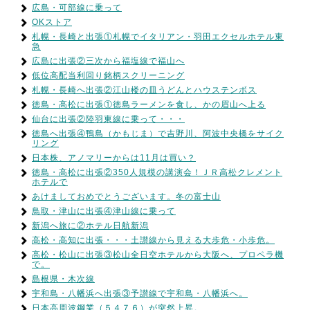
広島・可部線に乗って
OKストア
札幌・長崎と出張①札幌でイタリアン・羽田エクセルホテル東
急
広島に出張②三次から福塩線で福山へ
低位高配当利回り銘柄スクリーニング
札幌・長崎へ出張②江山楼の皿うどんとハウステンボス
徳島・高松に出張①徳島ラーメンを食し、かの眉山へ上る
仙台に出張②陸羽東線に乗って・・・
徳島へ出張④鴨島（かもじま）で吉野川、阿波中央橋をサイク
リング
日本株、アノマリーからは11月は買い？
徳島・高松に出張②350人規模の講演会！ＪＲ高松クレメント
ホテルで
あけましておめでとうございます。冬の富士山
鳥取・津山に出張④津山線に乗って
新潟へ旅に②ホテル日航新潟
高松・高知に出張・・・土讃線から見える大歩危・小歩危。
高松・松山に出張③松山全日空ホテルから大阪へ、プロペラ機
で。
島根県・木次線
宇和島・八幡浜へ出張③予讃線で宇和島・八幡浜へ。
日本高周波鋼業（５４７６）が突然上昇。