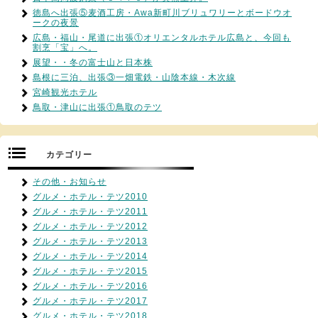
徳島へ出張⑤麦酒工房・Awa新町川ブリュワリーとボードウオ
ークの夜景
広島・福山・尾道に出張①オリエンタルホテル広島と、今回も
割烹「宝」へ。
展望・・冬の富士山と日本株
島根に三泊、出張③一畑電鉄・山陰本線・木次線
宮崎観光ホテル
鳥取・津山に出張①鳥取のテツ
カテゴリー
その他・お知らせ
グルメ・ホテル・テツ2010
グルメ・ホテル・テツ2011
グルメ・ホテル・テツ2012
グルメ・ホテル・テツ2013
グルメ・ホテル・テツ2014
グルメ・ホテル・テツ2015
グルメ・ホテル・テツ2016
グルメ・ホテル・テツ2017
グルメ・ホテル・テツ2018