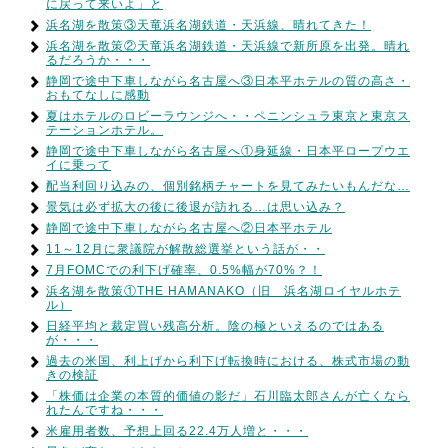
に戻って来いよ」と
浜名湖を散策③天竜浜名湖鉄道・天浜線、晴れてきた！
浜名湖を散策②天竜浜名湖鉄道・天浜線で新所原を出発。晴れ
るだろうか・・・
静岡で途中下車しながら名古屋へ③日本平ホテルの質の高さ・
おもてなしに感動
夏はホテルのロビーラウンジへ・・ペニンシュラ東京と東京ス
テーションホテル。
静岡で途中下車しながら名古屋へ①身延線・日本平ロープウエ
イに乗って
配当利回り込みの、個別銘柄チャートを見てみたいもんだな…
景気は必ず拡大の後に後退が訪れる…は思い込み？
静岡で途中下車しながら名古屋へ②日本平ホテル
11～12月に衆議院が解散総選挙という話が・・
7月FOMCでの利下げ確率、0.5%幅が70%？！
浜名湖を散策①THE HAMANAKO（旧 浜名湖ロイヤルホテ
ル）
日経平均と裁定買い残高分析。陰の極といえるのではある
が・・・
過去の米国、利上げから利下げ転換時における、株式市場の動
きの検証
「株価は企業の本質的価値の影だ」石川臨太郎さんが亡くなら
れたんですね・・・
米雇用者数、予想上回る22.4万人増と・・・