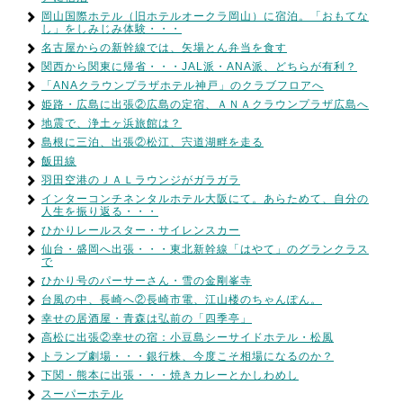
岡山国際ホテル（旧ホテルオークラ岡山）に宿泊。「おもてな
し」をしみじみ体験・・・
名古屋からの新幹線では、矢場とん弁当を食す
関西から関東に帰省・・・JAL派・ANA派、どちらが有利？
「ANAクラウンプラザホテル神戸」のクラブフロアへ
姫路・広島に出張②広島の定宿、ＡＮＡクラウンプラザ広島へ
地震で、浄土ヶ浜旅館は？
島根に三泊、出張②松江、宍道湖畔を走る
飯田線
羽田空港のＪＡＬラウンジがガラガラ
インターコンチネンタルホテル大阪にて。あらためて、自分の
人生を振り返る・・・
ひかりレールスター・サイレンスカー
仙台・盛岡へ出張・・・東北新幹線「はやて」のグランクラス
で
ひかり号のパーサーさん・雪の金剛峯寺
台風の中、長崎へ②長崎市電、江山楼のちゃんぽん。
幸せの居酒屋・青森は弘前の「四季亭」
高松に出張②幸せの宿：小豆島シーサイドホテル・松風
トランプ劇場・・・銀行株、今度こそ相場になるのか？
下関・熊本に出張・・・焼きカレーとかしわめし
スーパーホテル