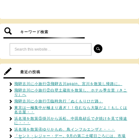
キーワード検索
最近の投稿
飛騨古川に小旅行③飛騨古川again。宮川を散策し帰路に。
飛騨古川に小旅行②白壁土蔵街を散策し、ホテル季古里（きこ
り）へ
飛騨古川に小旅行①臨時急行「ぬくもりひだ路」
東京は一極集中が極まり過ぎ！！住むなら大阪だよ！もしくは
名古屋・・
浜名湖を散策⑤掛川から浜松、中田島砂丘で夕焼けを見て帰途
に・・・
浜名湖を散策④ゆりかもめ、鳥インフルエンザと・・・
「セント・レジャー・デー。9月の第二土曜日ごろには、市場