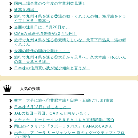
国内上場企業の今年度の営業利益見通し
波高き相場…
旅行で九州４県を巡る⓻湯の郷・くれよんの朝。海岸線をドラ
イブし三角・熊本へ
当面の注目日は、5月20日か。
CMEの日経平均先物が22,475円！
旅行で九州４県を巡る⑥素晴らしいな。天草下田温泉・湯の郷
くれよん
令和の時代の国内企業は・・・
旅行で九州４県を巡る⑤大分から天草へ。久大本線・ゆふいん
の森・天草三角線。
日本株の信用買い残が減少傾向と言うが…
人気の投稿
熊本・大分に旅へ①豊肥本線と臼杵・五嶋(ごしま)旅館
日本株 6月18日に起こること…
JALの秋田ー羽田。CAさんと向かい合う。
またまた、ドーミーインＰＲＥＭＩＵＭ京都駅前に宿泊
岡山のイタリアン「タボーラタパス」とANAのCAさん
ホテル・アゴーラ リージェンシー 堺のエグゼクティブ・フロ
アに宿泊