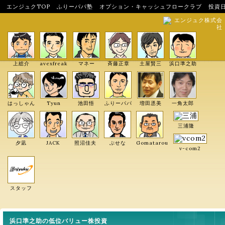
エンジュクTOP
ふりーパパ塾
オプション・キャッシュフロークラブ
投資
エンジュク株式会
社
上総介
avexfreak
マネー
斉藤正章
土屋賢三
浜口準之助
はっしゃん
Tyun
池田悟
ふりーパパ
増田丞美
一角太郎
三浦隆
夕凪
JACK
照沼佳夫
ぶせな
Gomatarou
v-com2
スタッフ
浜口準之助の低位バリュー株投資