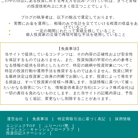
この中の日記にある投資に対する考え方を読みつづけていれば、きっと皆様
の投資技術向上に大きく役立つことでしょう。
ブログの執筆者は、以下の観点で選定しております。
実際にお金を運用し、相場のみで生計を立てていける程度の収益をあ
げていること
一定の期間にわたって実績を残していること
個人投資家の立場で再現可能な手法を使用していること
【免責事項】
当サイトで提供しているコンテンツは、その内容の正確性および安全性
を保証するものではありません。また、投資知識の学習のための参考と
なる情報の提供を目的としたもので、特定の銘柄や投資対象について、
特定の投資行動や運用手法を推奨するものではありません。投資に関す
る最終決定は投資家ご自身の判断でお願いします。投資によって発生す
る損益は、すべて投資家の皆様へ帰属します。当該情報に基づいて被っ
たいかなる損害についても、情報提供者及び当社(エンジュク株式会社)は
一切の責任を負わないものとします。また当サイトの記載内容は、予告
なく追記、変更ないし削除することがあります。
運営会社
|
免責事項
|
特定商取引法に基づく表記
|
採用情報
エンジュクTOP
|
ふりーパパ塾
|
オプション・キャッシュフロークラブ
|
投資日記ステーション
|