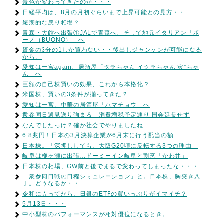
景色が変わってきたのか・・・
日経平均は、8月の月初ぐらいまで上昇可能との見方・・
短期的な戻り相場？
青森・大館へ出張①JALで青森へ、そして地元イタリアン「ボ
ーノ（BUONO）」へ
資金の3分の1しか買わない・・後出しジャンケンが可能になる
から。
愛知は一宮again、居酒屋「タラちゃん イクラちゃん 寅”ちゃ
ん」へ
巨額の自己株買いの効果、これから本格化？
米国株、買いの3条件が揃ってきた？
愛知は一宮。中華の居酒屋「ハマチョウ」へ
衆参同日選見送り強まる 消費増税予定通り 国会延長せず
なんでしたっけ？確か社会でやりましたね…
6.8兆円！日本の3月決算企業が6月末に行う配当の額
日本株。「深押ししても、大阪G20頃に反転する3つの理由」
岐阜は柳ヶ瀬に出張…ドーミーイン岐阜と割烹「かわ井」
日本株の相場、GW前と後でまるで変わってしまったな・・・
「衆参同日戦の日程シミュレーション」と。日本株、胸突き八
丁。どうなるか・・
令和に入ってから、日銀のETFの買いっぷりがイマイチ？
5月13日・・・
中小型株のパフォーマンスが相対優位になるとき。