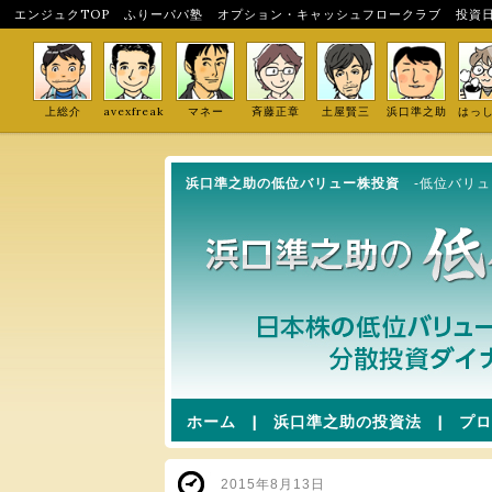
エンジュクTOP
ふりーパパ塾
オプション・キャッシュフロークラブ
投資
上総介
avexfreak
マネー
斉藤正章
土屋賢三
浜口準之助
はっ
浜口準之助の低位バリュー株投資
-低位バリ
ホーム
|
浜口準之助の投資法
|
プロ
2015年8月13日