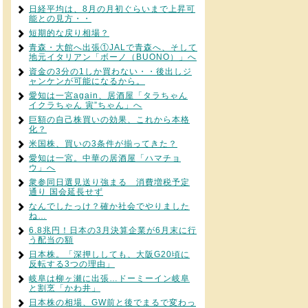
日経平均は、8月の月初ぐらいまで上昇可
能との見方・・
短期的な戻り相場？
青森・大館へ出張①JALで青森へ、そして
地元イタリアン「ボーノ（BUONO）」へ
資金の3分の1しか買わない・・後出しジ
ャンケンが可能になるから。
愛知は一宮again、居酒屋「タラちゃん
イクラちゃん 寅”ちゃん」へ
巨額の自己株買いの効果、これから本格
化？
米国株、買いの3条件が揃ってきた？
愛知は一宮。中華の居酒屋「ハマチョ
ウ」へ
衆参同日選見送り強まる 消費増税予定
通り 国会延長せず
なんでしたっけ？確か社会でやりました
ね…
6.8兆円！日本の3月決算企業が6月末に行
う配当の額
日本株。「深押ししても、大阪G20頃に
反転する3つの理由」
岐阜は柳ヶ瀬に出張…ドーミーイン岐阜
と割烹「かわ井」
日本株の相場、GW前と後でまるで変わっ