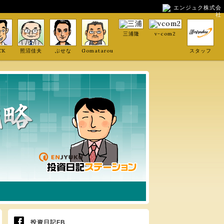
エンジュク株式会
社
三浦隆
v-com2
CK
照沼佳夫
ぶせな
Gomatarou
スタッフ
投資日記FB