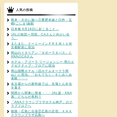
人気の投稿
熊本・大分に旅へ①豊肥本線と臼杵・五
嶋(ごしま)旅館
日本株 6月18日に起こること…
JALの秋田ー羽田。CAさんと向かい合
う。
またまた、ドーミーインＰＲＥＭＩＵＭ
京都駅前に宿泊
岡山のイタリアン「タボーラタパス」と
ANAのCAさん
ホテル・アゴーラ リージェンシー 堺のエ
グゼクティブ・フロアに宿泊
岡山国際ホテル（旧ホテルオークラ岡
山）に宿泊。「おもてなし」をしみじみ
体験・・・
名古屋からの新幹線では、矢場とん弁当
を食す
関西から関東に帰省・・・JAL派・ANA
派、どちらが有利？
「ANAクラウンプラザホテル神戸」のク
ラブフロアへ
姫路・広島に出張②広島の定宿、ＡＮＡ
クラウンプラザ広島へ