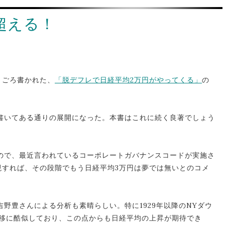
超える！
6月ごろ書かれた、
「脱デフレで日経平均2万円がやってくる」
の
書いてある通りの展開になった。本書はこれに続く良著でしょう
ので、最近言われているコーポレートガバナンスコードが実施さ
現すれば、その段階でもう日経平均3万円は夢では無いとのコメ
野豊さんによる分析も素晴らしい。特に1929年以降のNYダウ
推移に酷似しており、この点からも日経平均の上昇が期待でき