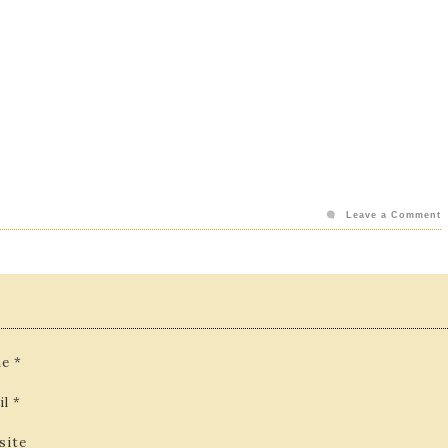
Leave a Comment
e
*
il
*
site