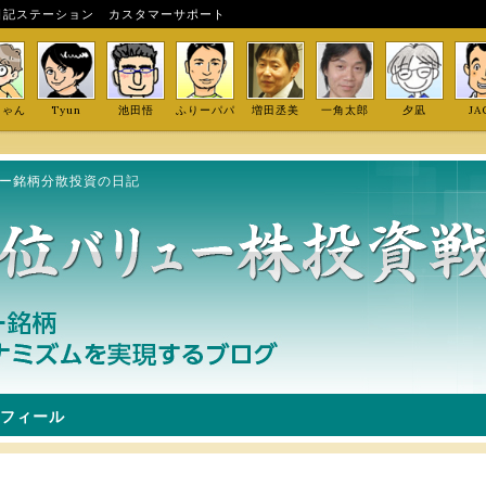
日記ステーション
カスタマーサポート
しゃん
Tyun
池田悟
ふりーパパ
増田丞美
一角太郎
夕凪
JA
ュー銘柄分散投資の日記
フィール