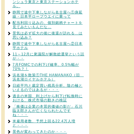
ンシュラ東京と東京ステーションホテ
ル。
静岡で途中下車しながら名古屋へ①身延
線・日本平ロープウエイに乗って
配当利回り込みの、個別銘柄チャートを
見てみたいもんだな…
景気は必ず拡大の後に後退が訪れる…は
思い込み？
静岡で途中下車しながら名古屋へ②日本
平ホテル
11～12月に衆議院が解散総選挙という話
が・・
7月FOMCでの利下げ確率、0.5%幅が
70%？！
浜名湖を散策①THE HAMANAKO（旧
浜名湖ロイヤルホテル）
日経平均と裁定買い残高分析。陰の極と
いえるのではあるが・・・
過去の米国、利上げから利下げ転換時に
おける、株式市場の動きの検証
「株価は企業の本質的価値の影だ」石川
臨太郎さんが亡くなられたんです
ね・・・
米雇用者数、予想上回る22.4万人増
と・・・
景色が変わってきたのか・・・