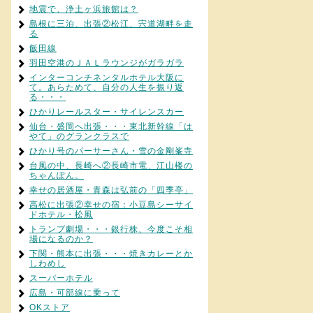
地震で、浄土ヶ浜旅館は？
島根に三泊、出張②松江、宍道湖畔を走
る
飯田線
羽田空港のＪＡＬラウンジがガラガラ
インターコンチネンタルホテル大阪に
て。あらためて、自分の人生を振り返
る・・・
ひかりレールスター・サイレンスカー
仙台・盛岡へ出張・・・東北新幹線「は
やて」のグランクラスで
ひかり号のパーサーさん・雪の金剛峯寺
台風の中、長崎へ②長崎市電、江山楼の
ちゃんぽん。
幸せの居酒屋・青森は弘前の「四季亭」
高松に出張②幸せの宿：小豆島シーサイ
ドホテル・松風
トランプ劇場・・・銀行株、今度こそ相
場になるのか？
下関・熊本に出張・・・焼きカレーとか
しわめし
スーパーホテル
広島・可部線に乗って
OKストア