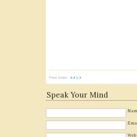
Filed Under:
コメント
Speak Your Mind
Nam
Ema
Web