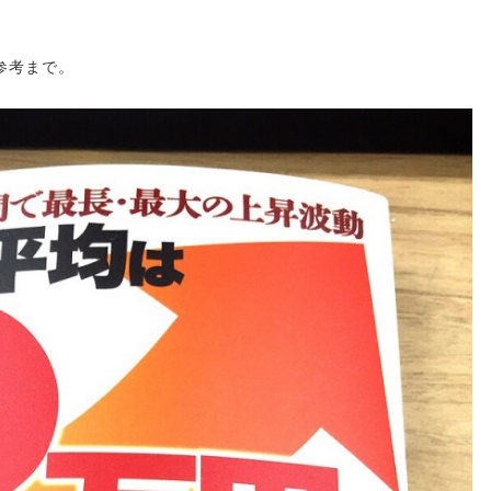
。
参考まで。