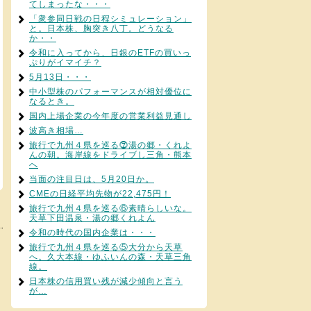
てしまったな・・・
「衆参同日戦の日程シミュレーション」
と。日本株、胸突き八丁。どうなる
か・・
令和に入ってから、日銀のETFの買いっ
ぷりがイマイチ？
5月13日・・・
中小型株のパフォーマンスが相対優位に
なるとき。
国内上場企業の今年度の営業利益見通し
波高き相場…
旅行で九州４県を巡る⓻湯の郷・くれよ
んの朝。海岸線をドライブし三角・熊本
へ
当面の注目日は、5月20日か。
CMEの日経平均先物が22,475円！
旅行で九州４県を巡る⑥素晴らしいな。
天草下田温泉・湯の郷くれよん
令和の時代の国内企業は・・・
旅行で九州４県を巡る⑤大分から天草
へ。久大本線・ゆふいんの森・天草三角
線。
日本株の信用買い残が減少傾向と言う
が…