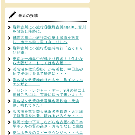
最近の投稿
飛騨古川に小旅行③飛騨古川again。宮川
を散策し帰路に。
飛騨古川に小旅行②白壁土蔵街を散策
し、ホテル季古里（きこり）へ
飛騨古川に小旅行①臨時急行「ぬくもり
ひだ路」
東京は一極集中が極まり過ぎ！！住むな
ら大阪だよ！もしくは名古屋・・
浜名湖を散策⑤掛川から浜松、中田島砂
丘で夕焼けを見て帰途に・・・
浜名湖を散策④ゆりかもめ、鳥インフル
エンザと・・・
「セント・レジャー・デー。9月の第二土
曜日ごろには、市場に戻って来いよ」と
浜名湖を散策③天竜浜名湖鉄道・天浜
線、晴れてきた！
浜名湖を散策②天竜浜名湖鉄道・天浜線
で新所原を出発。晴れるだろうか・・・
静岡で途中下車しながら名古屋へ③日本
平ホテルの質の高さ・おもてなしに感動
夏はホテルのロビーラウンジへ・・ペニ