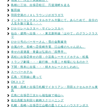
地震で、浄土ヶ浜旅館は？
島根に三泊、出張②松江、宍道湖畔を走る
飯田線
羽田空港のＪＡＬラウンジがガラガラ
インターコンチネンタルホテル大阪にて。あらためて、自分の
人生を振り返る・・・
ひかりレールスター・サイレンスカー
仙台・盛岡へ出張・・・東北新幹線「はやて」のグランクラス
で
ひかり号のパーサーさん・雪の金剛峯寺
台風の中、長崎へ②長崎市電、江山楼のちゃんぽん。
幸せの居酒屋・青森は弘前の「四季亭」
高松に出張②幸せの宿：小豆島シーサイドホテル・松風
トランプ劇場・・・銀行株、今度こそ相場になるのか？
下関・熊本に出張・・・焼きカレーとかしわめし
スーパーホテル
広島・可部線に乗って
OKストア
札幌・長崎と出張①札幌でイタリアン・羽田エクセルホテル東
急
広島に出張②三次から福塩線で福山へ
低位高配当利回り銘柄スクリーニング
札幌・長崎へ出張②江山楼の皿うどんとハウステンボス