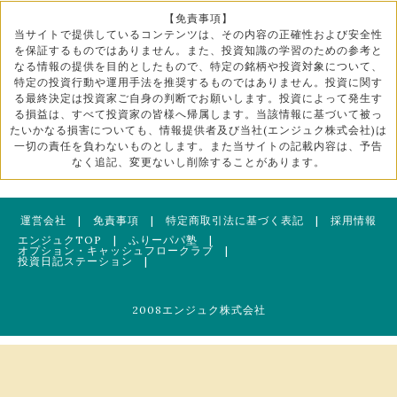
【免責事項】
当サイトで提供しているコンテンツは、その内容の正確性および安全性
を保証するものではありません。また、投資知識の学習のための参考と
なる情報の提供を目的としたもので、特定の銘柄や投資対象について、
特定の投資行動や運用手法を推奨するものではありません。投資に関す
る最終決定は投資家ご自身の判断でお願いします。投資によって発生す
る損益は、すべて投資家の皆様へ帰属します。当該情報に基づいて被っ
たいかなる損害についても、情報提供者及び当社(エンジュク株式会社)は
一切の責任を負わないものとします。また当サイトの記載内容は、予告
なく追記、変更ないし削除することがあります。
運営会社
|
免責事項
|
特定商取引法に基づく表記
|
採用情報
エンジュクTOP
|
ふりーパパ塾
|
オプション・キャッシュフロークラブ
|
投資日記ステーション
|
2008エンジュク株式会社