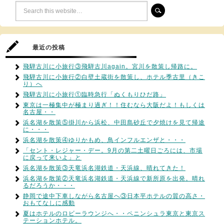
最近の投稿
飛騨古川に小旅行③飛騨古川again。宮川を散策し帰路に。
飛騨古川に小旅行②白壁土蔵街を散策し、ホテル季古里（きこ
り）へ
飛騨古川に小旅行①臨時急行「ぬくもりひだ路」
東京は一極集中が極まり過ぎ！！住むなら大阪だよ！もしくは
名古屋・・
浜名湖を散策⑤掛川から浜松、中田島砂丘で夕焼けを見て帰途
に・・・
浜名湖を散策④ゆりかもめ、鳥インフルエンザと・・・
「セント・レジャー・デー。9月の第二土曜日ごろには、市場
に戻って来いよ」と
浜名湖を散策③天竜浜名湖鉄道・天浜線、晴れてきた！
浜名湖を散策②天竜浜名湖鉄道・天浜線で新所原を出発。晴れ
るだろうか・・・
静岡で途中下車しながら名古屋へ③日本平ホテルの質の高さ・
おもてなしに感動
夏はホテルのロビーラウンジへ・・ペニンシュラ東京と東京ス
テーションホテル。