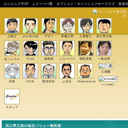
エンジュクTOP
ふりーパパ塾
オプション・キャッシュフロークラブ
投資
エンジュク株式会
社
上総介
avexfreak
マネー
斉藤正章
土屋賢三
浜口準之助
はっしゃん
Tyun
池田悟
ふりーパパ
増田丞美
一角太郎
三浦隆
夕凪
JACK
照沼佳夫
ぶせな
Gomatarou
v-com2
スタッフ
浜口準之助の低位バリュー株投資