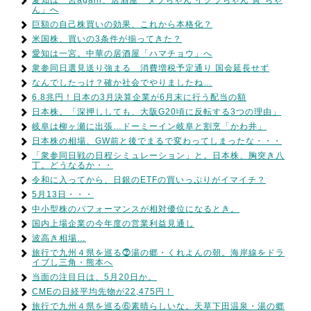
愛知は一宮again、居酒屋「タラちゃん イクラちゃん 寅”ちゃ
ん」へ
巨額の自己株買いの効果、これから本格化？
米国株、買いの3条件が揃ってきた？
愛知は一宮。中華の居酒屋「ハマチョウ」へ
衆参同日選見送り強まる 消費増税予定通り 国会延長せず
なんでしたっけ？確か社会でやりましたね…
6.8兆円！日本の3月決算企業が6月末に行う配当の額
日本株。「深押ししても、大阪G20頃に反転する3つの理由」
岐阜は柳ヶ瀬に出張…ドーミーイン岐阜と割烹「かわ井」
日本株の相場、GW前と後でまるで変わってしまったな・・・
「衆参同日戦の日程シミュレーション」と。日本株、胸突き八
丁。どうなるか・・
令和に入ってから、日銀のETFの買いっぷりがイマイチ？
5月13日・・・
中小型株のパフォーマンスが相対優位になるとき。
国内上場企業の今年度の営業利益見通し
波高き相場…
旅行で九州４県を巡る⓻湯の郷・くれよんの朝。海岸線をドラ
イブし三角・熊本へ
当面の注目日は、5月20日か。
CMEの日経平均先物が22,475円！
旅行で九州４県を巡る⑥素晴らしいな。天草下田温泉・湯の郷