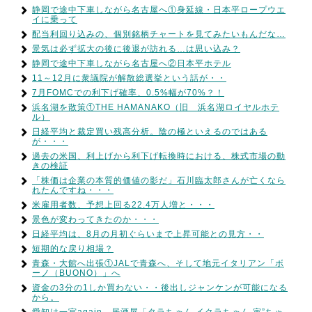
静岡で途中下車しながら名古屋へ①身延線・日本平ロープウエ
イに乗って
配当利回り込みの、個別銘柄チャートを見てみたいもんだな…
景気は必ず拡大の後に後退が訪れる…は思い込み？
静岡で途中下車しながら名古屋へ②日本平ホテル
11～12月に衆議院が解散総選挙という話が・・
7月FOMCでの利下げ確率、0.5%幅が70%？！
浜名湖を散策①THE HAMANAKO（旧 浜名湖ロイヤルホテ
ル）
日経平均と裁定買い残高分析。陰の極といえるのではある
が・・・
過去の米国、利上げから利下げ転換時における、株式市場の動
きの検証
「株価は企業の本質的価値の影だ」石川臨太郎さんが亡くなら
れたんですね・・・
米雇用者数、予想上回る22.4万人増と・・・
景色が変わってきたのか・・・
日経平均は、8月の月初ぐらいまで上昇可能との見方・・
短期的な戻り相場？
青森・大館へ出張①JALで青森へ、そして地元イタリアン「ボ
ーノ（BUONO）」へ
資金の3分の1しか買わない・・後出しジャンケンが可能になる
から。