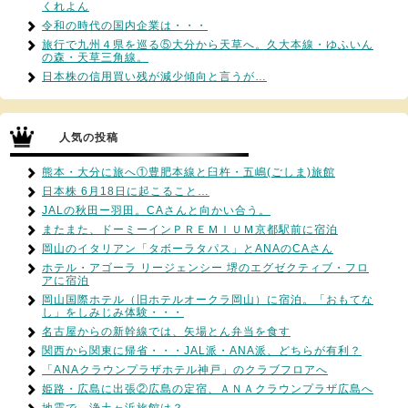
くれよん
令和の時代の国内企業は・・・
旅行で九州４県を巡る⑤大分から天草へ。久大本線・ゆふいん
の森・天草三角線。
日本株の信用買い残が減少傾向と言うが…
人気の投稿
熊本・大分に旅へ①豊肥本線と臼杵・五嶋(ごしま)旅館
日本株 6月18日に起こること…
JALの秋田ー羽田。CAさんと向かい合う。
またまた、ドーミーインＰＲＥＭＩＵＭ京都駅前に宿泊
岡山のイタリアン「タボーラタパス」とANAのCAさん
ホテル・アゴーラ リージェンシー 堺のエグゼクティブ・フロ
アに宿泊
岡山国際ホテル（旧ホテルオークラ岡山）に宿泊。「おもてな
し」をしみじみ体験・・・
名古屋からの新幹線では、矢場とん弁当を食す
関西から関東に帰省・・・JAL派・ANA派、どちらが有利？
「ANAクラウンプラザホテル神戸」のクラブフロアへ
姫路・広島に出張②広島の定宿、ＡＮＡクラウンプラザ広島へ