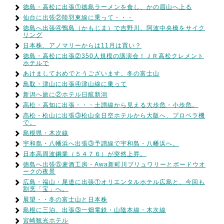
徳島・高松に出張①徳島ラーメンを食し、かの眉山へ上る
仙台に出張②陸羽東線に乗って・・・
徳島へ出張④鴨島（かもじま）で吉野川、阿波中央橋をサイク
リング
日本株、アノマリーからは11月は買い？
徳島・高松に出張②350人規模の講演会！ＪＲ高松クレメント
ホテルで
あけましておめでとうございます。冬の富士山
鳥取・津山に出張④津山線に乗って
新潟へ旅に②ホテル日航新潟
高松・高知に出張・・・土讃線から見える大歩危・小歩危。
高松・松山に出張③松山全日空ホテルから大阪へ、プロペラ機
で。
島根県・木次線
宇和島・八幡浜へ出張③予讃線で宇和島・八幡浜へ。
日本高周波鋼業（５４７６）が突然上昇。
徳島へ出張⑤麦酒工房・Awa新町川ブリュワリーとボードウオ
ークの夜景
広島・福山・尾道に出張①オリエンタルホテル広島と、今回も
割烹「宝」へ。
展望・・冬の富士山と日本株
島根に三泊、出張③一畑電鉄・山陰本線・木次線
宮崎観光ホテル