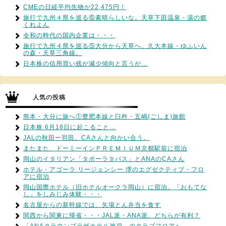
CMEの日経平均先物が22,475円！
旅行で九州４県を巡る⑥素晴らしいな。天草下田温泉・湯の郷
くれよん
令和の時代の国内企業は・・・
旅行で九州４県を巡る⑤大分から天草へ。久大本線・ゆふいん
の森・天草三角線。
日本株の信用買い残が減少傾向と言うが…
人気の投稿
熊本・大分に旅へ①豊肥本線と臼杵・五嶋(ごしま)旅館
日本株 6月18日に起こること…
JALの秋田ー羽田。CAさんと向かい合う。
またまた、ドーミーインＰＲＥＭＩＵＭ京都駅前に宿泊
岡山のイタリアン「タボーラタパス」とANAのCAさん
ホテル・アゴーラ リージェンシー 堺のエグゼクティブ・フロ
アに宿泊
岡山国際ホテル（旧ホテルオークラ岡山）に宿泊。「おもてな
し」をしみじみ体験・・・
名古屋からの新幹線では、矢場とん弁当を食す
関西から関東に帰省・・・JAL派・ANA派、どちらが有利？
「ANAクラウンプラザホテル神戸」のクラブフロアへ