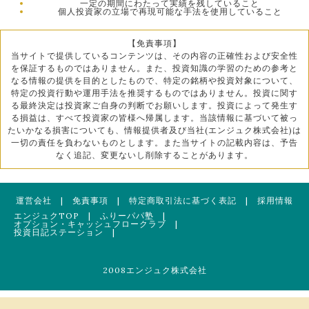
一定の期間にわたって実績を残していること
個人投資家の立場で再現可能な手法を使用していること
【免責事項】
当サイトで提供しているコンテンツは、その内容の正確性および安全性
を保証するものではありません。また、投資知識の学習のための参考と
なる情報の提供を目的としたもので、特定の銘柄や投資対象について、
特定の投資行動や運用手法を推奨するものではありません。投資に関す
る最終決定は投資家ご自身の判断でお願いします。投資によって発生す
る損益は、すべて投資家の皆様へ帰属します。当該情報に基づいて被っ
たいかなる損害についても、情報提供者及び当社(エンジュク株式会社)は
一切の責任を負わないものとします。また当サイトの記載内容は、予告
なく追記、変更ないし削除することがあります。
運営会社
|
免責事項
|
特定商取引法に基づく表記
|
採用情報
エンジュクTOP
|
ふりーパパ塾
|
オプション・キャッシュフロークラブ
|
投資日記ステーション
|
2008エンジュク株式会社