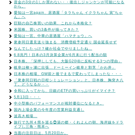
資金の3分の1しか買わない・・後出しジャンケンが可能になる
から。
愛知は一宮again、居酒屋「タラちゃん イクラちゃん 寅”ちゃ
ん」へ
巨額の自己株買いの効果、これから本格化？
米国株、買いの3条件が揃ってきた？
愛知は一宮。中華の居酒屋「ハマチョウ」へ
衆参同日選見送り強まる 消費増税予定通り 国会延長せず
なんでしたっけ？確か社会でやりましたね…
6.8兆円！日本の3月決算企業が6月末に行う配当の額
日本株。「深押ししても、大阪G20頃に反転する3つの理由」
岐阜は柳ヶ瀬に出張…ドーミーイン岐阜と割烹「かわ井」
日本株の相場、GW前と後でまるで変わってしまったな・・・
「衆参同日戦の日程シミュレーション」と。日本株、胸突き八
丁。どうなるか・・
令和に入ってから、日銀のETFの買いっぷりがイマイチ？
5月13日・・・
中小型株のパフォーマンスが相対優位になるとき。
国内上場企業の今年度の営業利益見通し
波高き相場…
旅行で九州４県を巡る⓻湯の郷・くれよんの朝。海岸線をドラ
イブし三角・熊本へ
当面の注目日は、5月20日か。