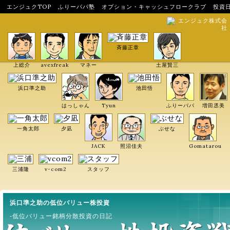
エンジュクTOP
ふりーパパ塾
オプション・キャッシュフロークラブ
投資
エンジュク株式会
社
斉藤正章
上総介
avexfreak
マネー
土屋賢三
浜口準之助
池田悟
はっしゃん
Tyun
ふりーパパ
増田丞美
一角太郎
夕凪
ぶせな
JACK
照沼佳夫
Gomatarou
三浦隆
v-com2
スタッフ
浜口準之助の低位バリュー株投資
-低位バリュー銘柄分散投資の日記