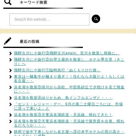
キーワード検索
最近の投稿
飛騨古川に小旅行③飛騨古川again。宮川を散策し帰路に。
飛騨古川に小旅行②白壁土蔵街を散策し、ホテル季古里（きこ
り）へ
飛騨古川に小旅行①臨時急行「ぬくもりひだ路」
東京は一極集中が極まり過ぎ！！住むなら大阪だよ！もしくは
名古屋・・
浜名湖を散策⑤掛川から浜松、中田島砂丘で夕焼けを見て帰途
に・・・
浜名湖を散策④ゆりかもめ、鳥インフルエンザと・・・
「セント・レジャー・デー。9月の第二土曜日ごろには、市場
に戻って来いよ」と
浜名湖を散策③天竜浜名湖鉄道・天浜線、晴れてきた！
浜名湖を散策②天竜浜名湖鉄道・天浜線で新所原を出発。晴れ
るだろうか・・・
静岡で途中下車しながら名古屋へ③日本平ホテルの質の高さ・
おもてなしに感動