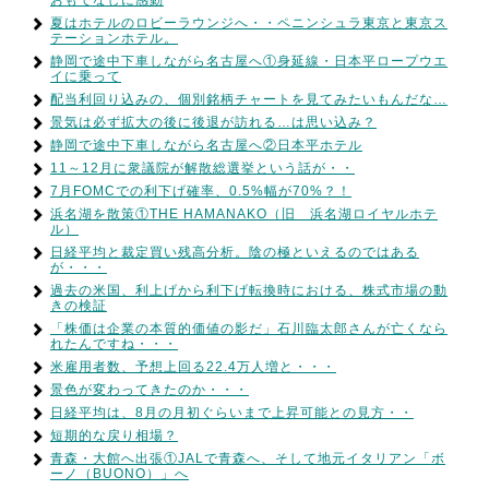
夏はホテルのロビーラウンジへ・・ペニンシュラ東京と東京ス
テーションホテル。
静岡で途中下車しながら名古屋へ①身延線・日本平ロープウエ
イに乗って
配当利回り込みの、個別銘柄チャートを見てみたいもんだな…
景気は必ず拡大の後に後退が訪れる…は思い込み？
静岡で途中下車しながら名古屋へ②日本平ホテル
11～12月に衆議院が解散総選挙という話が・・
7月FOMCでの利下げ確率、0.5%幅が70%？！
浜名湖を散策①THE HAMANAKO（旧 浜名湖ロイヤルホテ
ル）
日経平均と裁定買い残高分析。陰の極といえるのではある
が・・・
過去の米国、利上げから利下げ転換時における、株式市場の動
きの検証
「株価は企業の本質的価値の影だ」石川臨太郎さんが亡くなら
れたんですね・・・
米雇用者数、予想上回る22.4万人増と・・・
景色が変わってきたのか・・・
日経平均は、8月の月初ぐらいまで上昇可能との見方・・
短期的な戻り相場？
青森・大館へ出張①JALで青森へ、そして地元イタリアン「ボ
ーノ（BUONO）」へ