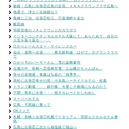
姫路・広島に出張②広島の定宿、ＡＮＡクラウンプラザ広島へ
地震で、浄土ヶ浜旅館は？
島根に三泊、出張②松江、宍道湖畔を走る
飯田線
羽田空港のＪＡＬラウンジがガラガラ
インターコンチネンタルホテル大阪にて。あらためて、自分の
人生を振り返る・・・
ひかりレールスター・サイレンスカー
仙台・盛岡へ出張・・・東北新幹線「はやて」のグランクラス
で
ひかり号のパーサーさん・雪の金剛峯寺
台風の中、長崎へ②長崎市電、江山楼のちゃんぽん。
幸せの居酒屋・青森は弘前の「四季亭」
高松に出張②幸せの宿：小豆島シーサイドホテル・松風
トランプ劇場・・・銀行株、今度こそ相場になるのか？
下関・熊本に出張・・・焼きカレーとかしわめし
スーパーホテル
広島・可部線に乗って
OKストア
札幌・長崎と出張①札幌でイタリアン・羽田エクセルホテル東
急
広島に出張②三次から福塩線で福山へ