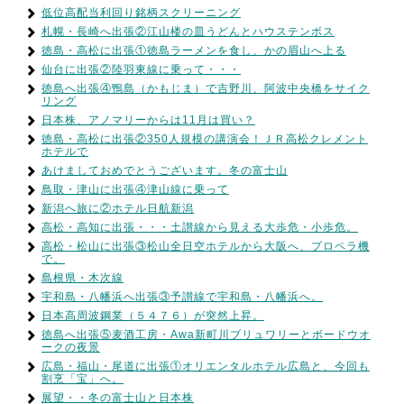
低位高配当利回り銘柄スクリーニング
札幌・長崎へ出張②江山楼の皿うどんとハウステンボス
徳島・高松に出張①徳島ラーメンを食し、かの眉山へ上る
仙台に出張②陸羽東線に乗って・・・
徳島へ出張④鴨島（かもじま）で吉野川、阿波中央橋をサイク
リング
日本株、アノマリーからは11月は買い？
徳島・高松に出張②350人規模の講演会！ＪＲ高松クレメント
ホテルで
あけましておめでとうございます。冬の富士山
鳥取・津山に出張④津山線に乗って
新潟へ旅に②ホテル日航新潟
高松・高知に出張・・・土讃線から見える大歩危・小歩危。
高松・松山に出張③松山全日空ホテルから大阪へ、プロペラ機
で。
島根県・木次線
宇和島・八幡浜へ出張③予讃線で宇和島・八幡浜へ。
日本高周波鋼業（５４７６）が突然上昇。
徳島へ出張⑤麦酒工房・Awa新町川ブリュワリーとボードウオ
ークの夜景
広島・福山・尾道に出張①オリエンタルホテル広島と、今回も
割烹「宝」へ。
展望・・冬の富士山と日本株