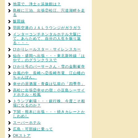
地震で、浄土ヶ浜旅館は？
島根に三泊、出張②松江、宍道湖畔を走
る
飯田線
羽田空港のＪＡＬラウンジがガラガラ
インターコンチネンタルホテル大阪に
て。あらためて、自分の人生を振り返
る・・・
ひかりレールスター・サイレンスカー
仙台・盛岡へ出張・・・東北新幹線「は
やて」のグランクラスで
ひかり号のパーサーさん・雪の金剛峯寺
台風の中、長崎へ②長崎市電、江山楼の
ちゃんぽん。
幸せの居酒屋・青森は弘前の「四季亭」
高松に出張②幸せの宿：小豆島シーサイ
ドホテル・松風
トランプ劇場・・・銀行株、今度こそ相
場になるのか？
下関・熊本に出張・・・焼きカレーとか
しわめし
スーパーホテル
広島・可部線に乗って
OKストア