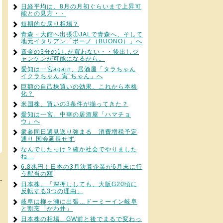
日経平均は、8月の月初ぐらいまで上昇可
能との見方・・
短期的な戻り相場？
青森・大館へ出張①JALで青森へ、そして
地元イタリアン「ボーノ（BUONO）」へ
資金の3分の1しか買わない・・後出しジ
ャンケンが可能になるから。
愛知は一宮again、居酒屋「タラちゃん
イクラちゃん 寅”ちゃん」へ
巨額の自己株買いの効果、これから本格
化？
米国株、買いの3条件が揃ってきた？
愛知は一宮。中華の居酒屋「ハマチョ
ウ」へ
衆参同日選見送り強まる 消費増税予定
通り 国会延長せず
なんでしたっけ？確か社会でやりました
ね…
6.8兆円！日本の3月決算企業が6月末に行
う配当の額
日本株。「深押ししても、大阪G20頃に
反転する3つの理由」
岐阜は柳ヶ瀬に出張…ドーミーイン岐阜
と割烹「かわ井」
日本株の相場、GW前と後でまるで変わっ