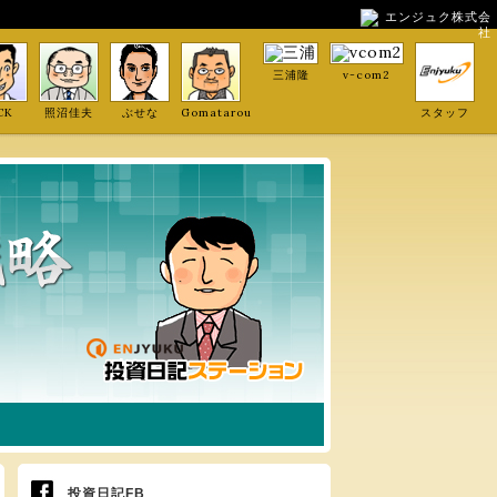
エンジュク株式会
社
三浦隆
v-com2
CK
照沼佳夫
ぶせな
Gomatarou
スタッフ
投資日記FB