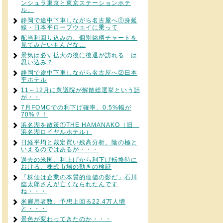
ンシュラ東京と東京ステーションホテ
ル。
静岡で途中下車しながら名古屋へ①身延
線・日本平ロープウエイに乗って
配当利回り込みの、個別銘柄チャートを
見てみたいもんだな…
景気は必ず拡大の後に後退が訪れる…は
思い込み？
静岡で途中下車しながら名古屋へ②日本
平ホテル
11～12月に衆議院が解散総選挙という話
が・・
7月FOMCでの利下げ確率、0.5%幅が
70%？！
浜名湖を散策①THE HAMANAKO（旧
浜名湖ロイヤルホテル）
日経平均と裁定買い残高分析。陰の極と
いえるのではあるが・・・
過去の米国、利上げから利下げ転換時に
おける、株式市場の動きの検証
「株価は企業の本質的価値の影だ」石川
臨太郎さんが亡くなられたんです
ね・・・
米雇用者数、予想上回る22.4万人増
と・・・
景色が変わってきたのか・・・