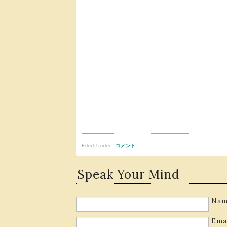
Filed Under:
コメント
Speak Your Mind
Nam
Ema