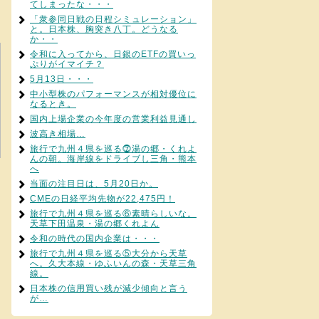
てしまったな・・・
「衆参同日戦の日程シミュレーション」
と。日本株、胸突き八丁。どうなる
か・・
令和に入ってから、日銀のETFの買いっ
ぷりがイマイチ？
5月13日・・・
中小型株のパフォーマンスが相対優位に
なるとき。
国内上場企業の今年度の営業利益見通し
波高き相場…
旅行で九州４県を巡る⓻湯の郷・くれよ
んの朝。海岸線をドライブし三角・熊本
へ
当面の注目日は、5月20日か。
CMEの日経平均先物が22,475円！
旅行で九州４県を巡る⑥素晴らしいな。
天草下田温泉・湯の郷くれよん
令和の時代の国内企業は・・・
旅行で九州４県を巡る⑤大分から天草
へ。久大本線・ゆふいんの森・天草三角
線。
日本株の信用買い残が減少傾向と言う
が…