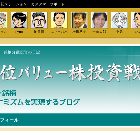
日記ステーション
カスタマーサポート
しゃん
Tyun
池田悟
ふりーパパ
増田丞美
一角太郎
夕凪
JA
ュー銘柄分散投資の日記
フィール