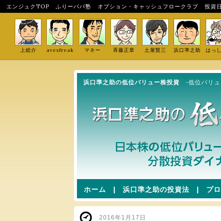
エンジュクTOP
ふりーパパ塾
オプション・キャッシュフロークラブ
投資
上総介
avexfreak
マネー
斉藤正章
土屋賢三
浜口準之助
はっ
浜口準之助の低位バリュー株投資
-低位バリ
ホーム
|
浜口準之助の投資法
|
プロ
2016年1月17日