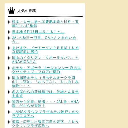
人気の投稿
熊本・大分に旅へ①豊肥本線と臼杵・五
嶋(ごしま)旅館
日本株 6月18日に起こること…
JALの秋田ー羽田。CAさんと向かい合
う。
またまた、ドーミーインＰＲＥＭＩＵＭ
京都駅前に宿泊
岡山のイタリアン「タボーラタパス」と
ANAのCAさん
ホテル・アゴーラ リージェンシー 堺のエ
グゼクティブ・フロアに宿泊
岡山国際ホテル（旧ホテルオークラ岡
山）に宿泊。「おもてなし」をしみじみ
体験・・・
名古屋からの新幹線では、矢場とん弁当
を食す
関西から関東に帰省・・・JAL派・ANA
派、どちらが有利？
「ANAクラウンプラザホテル神戸」のク
ラブフロアへ
姫路・広島に出張②広島の定宿、ＡＮＡ
クラウンプラザ広島へ