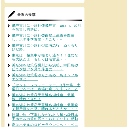
最近の投稿
飛騨古川に小旅行③飛騨古川again。宮川
を散策し帰路に。
飛騨古川に小旅行②白壁土蔵街を散策
し、ホテル季古里（きこり）へ
飛騨古川に小旅行①臨時急行「ぬくもり
ひだ路」
東京は一極集中が極まり過ぎ！！住むな
ら大阪だよ！もしくは名古屋・・
浜名湖を散策⑤掛川から浜松、中田島砂
丘で夕焼けを見て帰途に・・・
浜名湖を散策④ゆりかもめ、鳥インフル
エンザと・・・
「セント・レジャー・デー。9月の第二土
曜日ごろには、市場に戻って来いよ」と
浜名湖を散策③天竜浜名湖鉄道・天浜
線、晴れてきた！
浜名湖を散策②天竜浜名湖鉄道・天浜線
で新所原を出発。晴れるだろうか・・・
静岡で途中下車しながら名古屋へ③日本
平ホテルの質の高さ・おもてなしに感動
夏はホテルのロビーラウンジへ・・ペニ