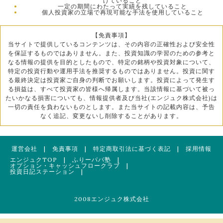
げていること
一定の期間にわたって実績を残していること
個人投資家の立場で再現可能な手法を使用していること
【免責事項】
当サイトで提供しているコンテンツは、その内容の正確性および安全性
を保証するものではありません。また、投資知識の学習のための参考と
なる情報の提供を目的としたもので、特定の銘柄や投資対象について、
特定の投資行動や運用手法を推奨するものではありません。投資に関す
る最終決定は投資家ご自身の判断でお願いします。投資によって発生す
る損益は、すべて投資家の皆様へ帰属します。当該情報に基づいて被っ
たいかなる損害についても、情報提供者及び当社(エンジュク株式会社)は
一切の責任を負わないものとします。また当サイトの記載内容は、予告
なく追記、変更ないし削除することがあります。
運営会社
|
免責事項
|
特定商取引法に基づく表記
|
採用情報
エンジュクTOP
|
ふりーパパ塾
|
オプション・キャッシュフロークラブ
|
投資日記ステーション
|
2008エンジュク株式会社