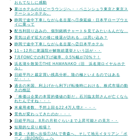
おもてなしに感動
夏はホテルのロビーラウンジへ・・ペニンシュラ東京と東京ス
テーションホテル。
静岡で途中下車しながら名古屋へ①身延線・日本平ロープウエ
イに乗って
配当利回り込みの、個別銘柄チャートを見てみたいもんだな…
景気は必ず拡大の後に後退が訪れる…は思い込み？
静岡で途中下車しながら名古屋へ②日本平ホテル
11～12月に衆議院が解散総選挙という話が・・
7月FOMCでの利下げ確率、0.5%幅が70%？！
浜名湖を散策①THE HAMANAKO（旧 浜名湖ロイヤルホテ
ル）
日経平均と裁定買い残高分析。陰の極といえるのではある
が・・・
過去の米国、利上げから利下げ転換時における、株式市場の動
きの検証
「株価は企業の本質的価値の影だ」石川臨太郎さんが亡くなら
れたんですね・・・
米雇用者数、予想上回る22.4万人増と・・・
景色が変わってきたのか・・・
日経平均は、8月の月初ぐらいまで上昇可能との見方・・
短期的な戻り相場？
青森・大館へ出張①JALで青森へ、そして地元イタリアン「ボ
ーノ（BUONO）」へ