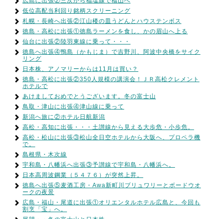
広島に出張②三次から福塩線で福山へ
低位高配当利回り銘柄スクリーニング
札幌・長崎へ出張②江山楼の皿うどんとハウステンボス
徳島・高松に出張①徳島ラーメンを食し、かの眉山へ上る
仙台に出張②陸羽東線に乗って・・・
徳島へ出張④鴨島（かもじま）で吉野川、阿波中央橋をサイク
リング
日本株、アノマリーからは11月は買い？
徳島・高松に出張②350人規模の講演会！ＪＲ高松クレメント
ホテルで
あけましておめでとうございます。冬の富士山
鳥取・津山に出張④津山線に乗って
新潟へ旅に②ホテル日航新潟
高松・高知に出張・・・土讃線から見える大歩危・小歩危。
高松・松山に出張③松山全日空ホテルから大阪へ、プロペラ機
で。
島根県・木次線
宇和島・八幡浜へ出張③予讃線で宇和島・八幡浜へ。
日本高周波鋼業（５４７６）が突然上昇。
徳島へ出張⑤麦酒工房・Awa新町川ブリュワリーとボードウオ
ークの夜景
広島・福山・尾道に出張①オリエンタルホテル広島と、今回も
割烹「宝」へ。