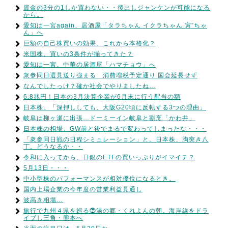
資金の3分の1しか買わない・・後出しジャンケンが可能になる
から。
愛知は一宮again、居酒屋「タラちゃん イクラちゃん 寅”ちゃ
ん」へ
巨額の自己株買いの効果、これから本格化？
米国株、買いの3条件が揃ってきた？
愛知は一宮。中華の居酒屋「ハマチョウ」へ
衆参同日選見送り強まる 消費増税予定通り 国会延長せず
なんでしたっけ？確か社会でやりましたね…
6.8兆円！日本の3月決算企業が6月末に行う配当の額
日本株。「深押ししても、大阪G20頃に反転する3つの理由」
岐阜は柳ヶ瀬に出張…ドーミーイン岐阜と割烹「かわ井」
日本株の相場、GW前と後でまるで変わってしまったな・・・
「衆参同日戦の日程シミュレーション」と。日本株、胸突き八
丁。どうなるか・・
令和に入ってから、日銀のETFの買いっぷりがイマイチ？
5月13日・・・
中小型株のパフォーマンスが相対優位になるとき。
国内上場企業の今年度の営業利益見通し
波高き相場…
旅行で九州４県を巡る⓻湯の郷・くれよんの朝。海岸線をドラ
イブし三角・熊本へ