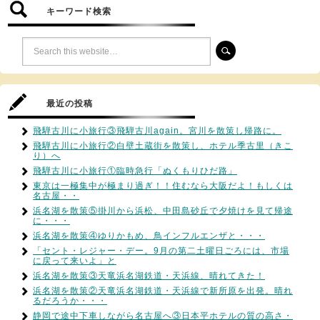
キーワード検索
最近の投稿
飛騨古川に小旅行③飛騨古川again。宮川を散策し帰路に。
飛騨古川に小旅行②白壁土蔵街を散策し、ホテル季古里（きこ
り）へ
飛騨古川に小旅行①臨時急行「ぬくもりひだ路」
東京は一極集中が極まり過ぎ！！住むなら大阪だよ！もしくは
名古屋・・
浜名湖を散策⑤掛川から浜松、中田島砂丘で夕焼けを見て帰途
に・・・
浜名湖を散策④ゆりかもめ、鳥インフルエンザと・・・
「セント・レジャー・デー。9月の第二土曜日ごろには、市場
に戻って来いよ」と
浜名湖を散策③天竜浜名湖鉄道・天浜線、晴れてきた！
浜名湖を散策②天竜浜名湖鉄道・天浜線で新所原を出発。晴れ
るだろうか・・・
静岡で途中下車しながら名古屋へ③日本平ホテルの質の高さ・