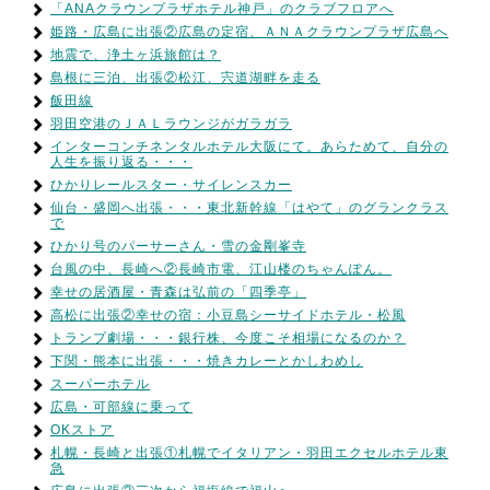
「ANAクラウンプラザホテル神戸」のクラブフロアへ
姫路・広島に出張②広島の定宿、ＡＮＡクラウンプラザ広島へ
地震で、浄土ヶ浜旅館は？
島根に三泊、出張②松江、宍道湖畔を走る
飯田線
羽田空港のＪＡＬラウンジがガラガラ
インターコンチネンタルホテル大阪にて。あらためて、自分の
人生を振り返る・・・
ひかりレールスター・サイレンスカー
仙台・盛岡へ出張・・・東北新幹線「はやて」のグランクラス
で
ひかり号のパーサーさん・雪の金剛峯寺
台風の中、長崎へ②長崎市電、江山楼のちゃんぽん。
幸せの居酒屋・青森は弘前の「四季亭」
高松に出張②幸せの宿：小豆島シーサイドホテル・松風
トランプ劇場・・・銀行株、今度こそ相場になるのか？
下関・熊本に出張・・・焼きカレーとかしわめし
スーパーホテル
広島・可部線に乗って
OKストア
札幌・長崎と出張①札幌でイタリアン・羽田エクセルホテル東
急