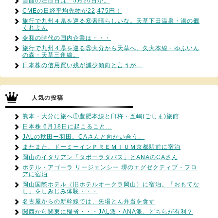
当面の注目日は、5月20日か。
CMEの日経平均先物が22,475円！
旅行で九州４県を巡る⑥素晴らしいな。天草下田温泉・湯の郷
くれよん
令和の時代の国内企業は・・・
旅行で九州４県を巡る⑤大分から天草へ。久大本線・ゆふいん
の森・天草三角線。
日本株の信用買い残が減少傾向と言うが…
人気の投稿
熊本・大分に旅へ①豊肥本線と臼杵・五嶋(ごしま)旅館
日本株 6月18日に起こること…
JALの秋田ー羽田。CAさんと向かい合う。
またまた、ドーミーインＰＲＥＭＩＵＭ京都駅前に宿泊
岡山のイタリアン「タボーラタパス」とANAのCAさん
ホテル・アゴーラ リージェンシー 堺のエグゼクティブ・フロ
アに宿泊
岡山国際ホテル（旧ホテルオークラ岡山）に宿泊。「おもてな
し」をしみじみ体験・・・
名古屋からの新幹線では、矢場とん弁当を食す
関西から関東に帰省・・・JAL派・ANA派、どちらが有利？