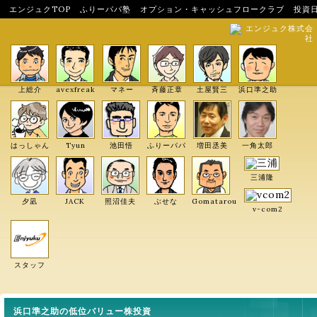
エンジュクTOP
ふりーパパ塾
オプション・キャッシュフロークラブ
投資
エンジュク株式会
社
上総介
avexfreak
マネー
斉藤正章
土屋賢三
浜口準之助
はっしゃん
Tyun
池田悟
ふりーパパ
増田丞美
一角太郎
三浦隆
夕凪
JACK
照沼佳夫
ぶせな
Gomatarou
v-com2
スタッフ
浜口準之助の低位バリュー株投資