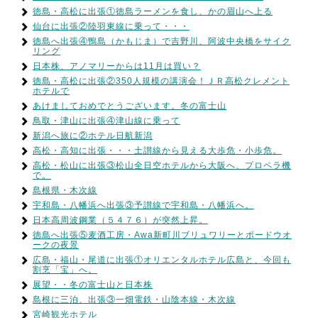
徳島・高松に出張①徳島ラーメンを食し、かの眉山へ上る
仙台に出張②陸羽東線に乗って・・・
徳島へ出張④鴨島（かもじま）で吉野川、阿波中央橋をサイク
リング
日本株、アノマリーからは11月は買い？
徳島・高松に出張②350人規模の講演会！ＪＲ高松クレメント
ホテルで
あけましておめでとうございます。冬の富士山
鳥取・津山に出張④津山線に乗って
新潟へ旅に②ホテル日航新潟
高松・高知に出張・・・土讃線から見える大歩危・小歩危。
高松・松山に出張③松山全日空ホテルから大阪へ、プロペラ機
で。
島根県・木次線
宇和島・八幡浜へ出張③予讃線で宇和島・八幡浜へ。
日本高周波鋼業（５４７６）が突然上昇。
徳島へ出張⑤麦酒工房・Awa新町川ブリュワリーとボードウオ
ークの夜景
広島・福山・尾道に出張①オリエンタルホテル広島と、今回も
割烹「宝」へ。
展望・・冬の富士山と日本株
島根に三泊、出張③一畑電鉄・山陰本線・木次線
宮崎観光ホテル