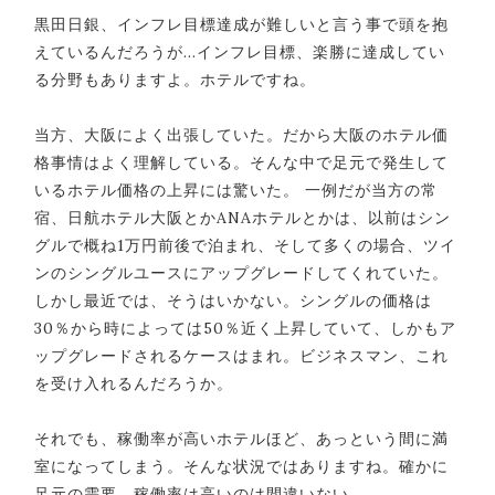
黒田日銀、インフレ目標達成が難しいと言う事で頭を抱
えているんだろうが…インフレ目標、楽勝に達成してい
る分野もありますよ。ホテルですね。
当方、大阪によく出張していた。だから大阪のホテル価
格事情はよく理解している。そんな中で足元で発生して
いるホテル価格の上昇には驚いた。 一例だが当方の常
宿、日航ホテル大阪とかANAホテルとかは、以前はシン
グルで概ね1万円前後で泊まれ、そして多くの場合、ツイ
ンのシングルユースにアップグレードしてくれていた。
しかし最近では、そうはいかない。シングルの価格は
30％から時によっては50％近く上昇していて、しかもア
ップグレードされるケースはまれ。ビジネスマン、これ
を受け入れるんだろうか。
それでも、稼働率が高いホテルほど、あっという間に満
室になってしまう。そんな状況ではありますね。確かに
足元の需要、稼働率は高いのは間違いない。