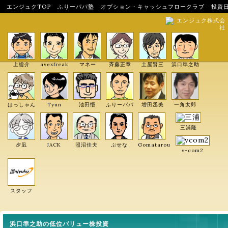
エンジュクTOP
ふりーパパ塾
オプション・キャッシュフロークラブ
投資
エンジュク株式会
社
上総介
avexfreak
マネー
斉藤正章
土屋賢三
浜口準之助
はっしゃん
Tyun
池田悟
ふりーパパ
増田丞美
一角太郎
三浦隆
夕凪
JACK
照沼佳夫
ぶせな
Gomatarou
v-com2
スタッフ
浜口準之助の低位バリュー株投資