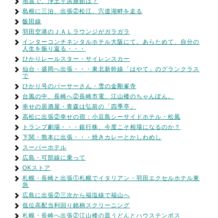
地震で、浄土ヶ浜旅館は？
島根に三泊、出張②松江、宍道湖畔を走る
飯田線
羽田空港のＪＡＬラウンジがガラガラ
インターコンチネンタルホテル大阪にて。あらためて、自分の
人生を振り返る・・・
ひかりレールスター・サイレンスカー
仙台・盛岡へ出張・・・東北新幹線「はやて」のグランクラス
で
ひかり号のパーサーさん・雪の金剛峯寺
台風の中、長崎へ②長崎市電、江山楼のちゃんぽん。
幸せの居酒屋・青森は弘前の「四季亭」
高松に出張②幸せの宿：小豆島シーサイドホテル・松風
トランプ劇場・・・銀行株、今度こそ相場になるのか？
下関・熊本に出張・・・焼きカレーとかしわめし
スーパーホテル
広島・可部線に乗って
OKストア
札幌・長崎と出張①札幌でイタリアン・羽田エクセルホテル東
急
広島に出張②三次から福塩線で福山へ
低位高配当利回り銘柄スクリーニング
札幌・長崎へ出張②江山楼の皿うどんとハウステンボス