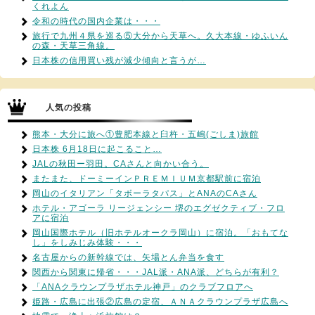
くれよん
令和の時代の国内企業は・・・
旅行で九州４県を巡る⑤大分から天草へ。久大本線・ゆふいん
の森・天草三角線。
日本株の信用買い残が減少傾向と言うが…
人気の投稿
熊本・大分に旅へ①豊肥本線と臼杵・五嶋(ごしま)旅館
日本株 6月18日に起こること…
JALの秋田ー羽田。CAさんと向かい合う。
またまた、ドーミーインＰＲＥＭＩＵＭ京都駅前に宿泊
岡山のイタリアン「タボーラタパス」とANAのCAさん
ホテル・アゴーラ リージェンシー 堺のエグゼクティブ・フロ
アに宿泊
岡山国際ホテル（旧ホテルオークラ岡山）に宿泊。「おもてな
し」をしみじみ体験・・・
名古屋からの新幹線では、矢場とん弁当を食す
関西から関東に帰省・・・JAL派・ANA派、どちらが有利？
「ANAクラウンプラザホテル神戸」のクラブフロアへ
姫路・広島に出張②広島の定宿、ＡＮＡクラウンプラザ広島へ