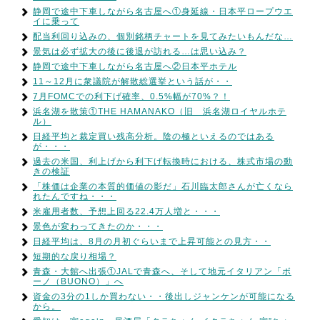
静岡で途中下車しながら名古屋へ①身延線・日本平ロープウエ
イに乗って
配当利回り込みの、個別銘柄チャートを見てみたいもんだな…
景気は必ず拡大の後に後退が訪れる…は思い込み？
静岡で途中下車しながら名古屋へ②日本平ホテル
11～12月に衆議院が解散総選挙という話が・・
7月FOMCでの利下げ確率、0.5%幅が70%？！
浜名湖を散策①THE HAMANAKO（旧 浜名湖ロイヤルホテ
ル）
日経平均と裁定買い残高分析。陰の極といえるのではある
が・・・
過去の米国、利上げから利下げ転換時における、株式市場の動
きの検証
「株価は企業の本質的価値の影だ」石川臨太郎さんが亡くなら
れたんですね・・・
米雇用者数、予想上回る22.4万人増と・・・
景色が変わってきたのか・・・
日経平均は、8月の月初ぐらいまで上昇可能との見方・・
短期的な戻り相場？
青森・大館へ出張①JALで青森へ、そして地元イタリアン「ボ
ーノ（BUONO）」へ
資金の3分の1しか買わない・・後出しジャンケンが可能になる
から。