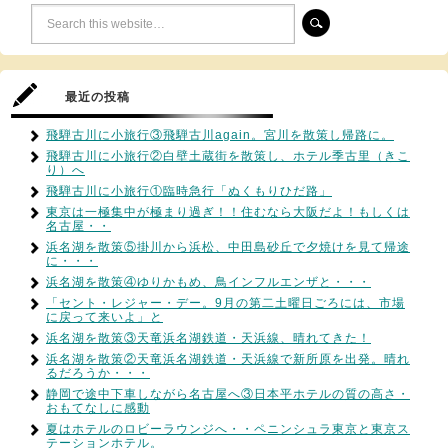
最近の投稿
飛騨古川に小旅行③飛騨古川again。宮川を散策し帰路に。
飛騨古川に小旅行②白壁土蔵街を散策し、ホテル季古里（きこ
り）へ
飛騨古川に小旅行①臨時急行「ぬくもりひだ路」
東京は一極集中が極まり過ぎ！！住むなら大阪だよ！もしくは
名古屋・・
浜名湖を散策⑤掛川から浜松、中田島砂丘で夕焼けを見て帰途
に・・・
浜名湖を散策④ゆりかもめ、鳥インフルエンザと・・・
「セント・レジャー・デー。9月の第二土曜日ごろには、市場
に戻って来いよ」と
浜名湖を散策③天竜浜名湖鉄道・天浜線、晴れてきた！
浜名湖を散策②天竜浜名湖鉄道・天浜線で新所原を出発。晴れ
るだろうか・・・
静岡で途中下車しながら名古屋へ③日本平ホテルの質の高さ・
おもてなしに感動
夏はホテルのロビーラウンジへ・・ペニンシュラ東京と東京ス
テーションホテル。