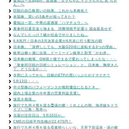
愛知は一宮again、居酒屋「タラちゃん イクラちゃん 寅”ちゃ
ん」へ
巨額の自己株買いの効果、これから本格化？
米国株、買いの3条件が揃ってきた？
愛知は一宮。中華の居酒屋「ハマチョウ」へ
衆参同日選見送り強まる 消費増税予定通り 国会延長せず
なんでしたっけ？確か社会でやりましたね…
6.8兆円！日本の3月決算企業が6月末に行う配当の額
日本株。「深押ししても、大阪G20頃に反転する3つの理由」
岐阜は柳ヶ瀬に出張…ドーミーイン岐阜と割烹「かわ井」
日本株の相場、GW前と後でまるで変わってしまったな・・・
「衆参同日戦の日程シミュレーション」と。日本株、胸突き八
丁。どうなるか・・
令和に入ってから、日銀のETFの買いっぷりがイマイチ？
5月13日・・・
中小型株のパフォーマンスが相対優位になるとき。
国内上場企業の今年度の営業利益見通し
波高き相場…
旅行で九州４県を巡る⓻湯の郷・くれよんの朝。海岸線をドラ
イブし三角・熊本へ
当面の注目日は、5月20日か。
CMEの日経平均先物が22,475円！
旅行で九州４県を巡る⑥素晴らしいな。天草下田温泉・湯の郷