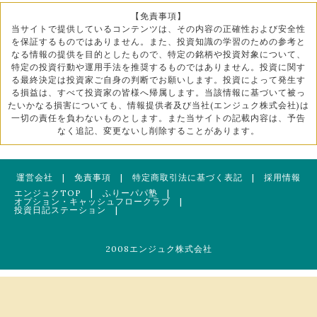
【免責事項】
当サイトで提供しているコンテンツは、その内容の正確性および安全性
を保証するものではありません。また、投資知識の学習のための参考と
なる情報の提供を目的としたもので、特定の銘柄や投資対象について、
特定の投資行動や運用手法を推奨するものではありません。投資に関す
る最終決定は投資家ご自身の判断でお願いします。投資によって発生す
る損益は、すべて投資家の皆様へ帰属します。当該情報に基づいて被っ
たいかなる損害についても、情報提供者及び当社(エンジュク株式会社)は
一切の責任を負わないものとします。また当サイトの記載内容は、予告
なく追記、変更ないし削除することがあります。
運営会社
|
免責事項
|
特定商取引法に基づく表記
|
採用情報
エンジュクTOP
|
ふりーパパ塾
|
オプション・キャッシュフロークラブ
|
投資日記ステーション
|
2008エンジュク株式会社