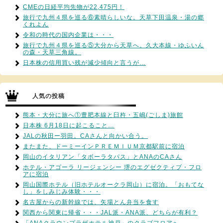
CMEの日経平均先物が22,475円！
旅行で九州４県を巡る⑥素晴らしいな。天草下田温泉・湯の郷
くれよん
令和の時代の国内企業は・・・
旅行で九州４県を巡る⑤大分から天草へ。久大本線・ゆふいん
の森・天草三角線。
日本株の信用買い残が減少傾向と言うが…
人気の投稿
熊本・大分に旅へ①豊肥本線と臼杵・五嶋(ごしま)旅館
日本株 6月18日に起こること…
JALの秋田ー羽田。CAさんと向かい合う。
またまた、ドーミーインＰＲＥＭＩＵＭ京都駅前に宿泊
岡山のイタリアン「タボーラタパス」とANAのCAさん
ホテル・アゴーラ リージェンシー 堺のエグゼクティブ・フロ
アに宿泊
岡山国際ホテル（旧ホテルオークラ岡山）に宿泊。「おもてな
し」をしみじみ体験・・・
名古屋からの新幹線では、矢場とん弁当を食す
関西から関東に帰省・・・JAL派・ANA派、どちらが有利？