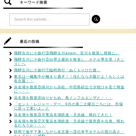
キーワード検索
最近の投稿
飛騨古川に小旅行③飛騨古川again。宮川を散策し帰路に。
飛騨古川に小旅行②白壁土蔵街を散策し、ホテル季古里（きこ
り）へ
飛騨古川に小旅行①臨時急行「ぬくもりひだ路」
東京は一極集中が極まり過ぎ！！住むなら大阪だよ！もしくは
名古屋・・
浜名湖を散策⑤掛川から浜松、中田島砂丘で夕焼けを見て帰途
に・・・
浜名湖を散策④ゆりかもめ、鳥インフルエンザと・・・
「セント・レジャー・デー。9月の第二土曜日ごろには、市場
に戻って来いよ」と
浜名湖を散策③天竜浜名湖鉄道・天浜線、晴れてきた！
浜名湖を散策②天竜浜名湖鉄道・天浜線で新所原を出発。晴れ
るだろうか・・・
静岡で途中下車しながら名古屋へ③日本平ホテルの質の高さ・