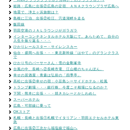
「ANAクラウンプラザホテル神戸」のクラブフロアへ
姫路・広島に出張②広島の定宿、ＡＮＡクラウンプラザ広島へ
地震で、浄土ヶ浜旅館は？
島根に三泊、出張②松江、宍道湖畔を走る
飯田線
羽田空港のＪＡＬラウンジがガラガラ
インターコンチネンタルホテル大阪にて。あらためて、自分の
人生を振り返る・・・
ひかりレールスター・サイレンスカー
仙台・盛岡へ出張・・・東北新幹線「はやて」のグランクラス
で
ひかり号のパーサーさん・雪の金剛峯寺
台風の中、長崎へ②長崎市電、江山楼のちゃんぽん。
幸せの居酒屋・青森は弘前の「四季亭」
高松に出張②幸せの宿：小豆島シーサイドホテル・松風
トランプ劇場・・・銀行株、今度こそ相場になるのか？
下関・熊本に出張・・・焼きカレーとかしわめし
スーパーホテル
広島・可部線に乗って
OKストア
札幌・長崎と出張①札幌でイタリアン・羽田エクセルホテル東
急
広島に出張②三次から福塩線で福山へ