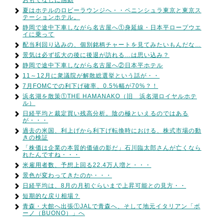
おもてなしに感動
夏はホテルのロビーラウンジへ・・ペニンシュラ東京と東京ス
テーションホテル。
静岡で途中下車しながら名古屋へ①身延線・日本平ロープウエ
イに乗って
配当利回り込みの、個別銘柄チャートを見てみたいもんだな…
景気は必ず拡大の後に後退が訪れる…は思い込み？
静岡で途中下車しながら名古屋へ②日本平ホテル
11～12月に衆議院が解散総選挙という話が・・
7月FOMCでの利下げ確率、0.5%幅が70%？！
浜名湖を散策①THE HAMANAKO（旧 浜名湖ロイヤルホテ
ル）
日経平均と裁定買い残高分析。陰の極といえるのではある
が・・・
過去の米国、利上げから利下げ転換時における、株式市場の動
きの検証
「株価は企業の本質的価値の影だ」石川臨太郎さんが亡くなら
れたんですね・・・
米雇用者数、予想上回る22.4万人増と・・・
景色が変わってきたのか・・・
日経平均は、8月の月初ぐらいまで上昇可能との見方・・
短期的な戻り相場？
青森・大館へ出張①JALで青森へ、そして地元イタリアン「ボ
ーノ（BUONO）」へ