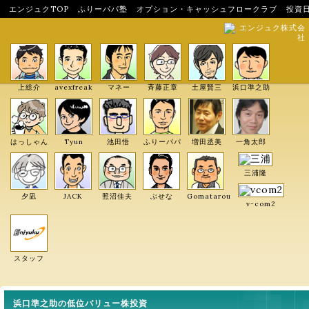
エンジュクTOP
ふりーパパ塾
オプション・キャッシュフロークラブ
投資
エンジュク株式会
社
上総介
avexfreak
マネー
斉藤正章
土屋賢三
浜口準之助
はっしゃん
Tyun
池田悟
ふりーパパ
増田丞美
一角太郎
三浦隆
夕凪
JACK
照沼佳夫
ぶせな
Gomatarou
v-com2
スタッフ
浜口準之助の低位バリュー株投資