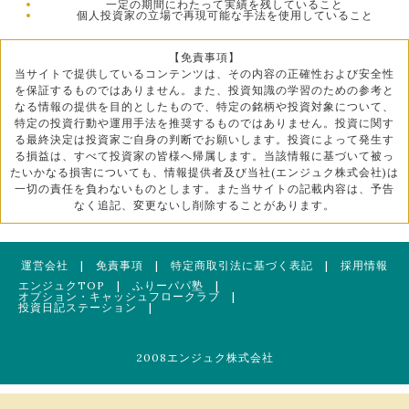
一定の期間にわたって実績を残していること
個人投資家の立場で再現可能な手法を使用していること
【免責事項】
当サイトで提供しているコンテンツは、その内容の正確性および安全性
を保証するものではありません。また、投資知識の学習のための参考と
なる情報の提供を目的としたもので、特定の銘柄や投資対象について、
特定の投資行動や運用手法を推奨するものではありません。投資に関す
る最終決定は投資家ご自身の判断でお願いします。投資によって発生す
る損益は、すべて投資家の皆様へ帰属します。当該情報に基づいて被っ
たいかなる損害についても、情報提供者及び当社(エンジュク株式会社)は
一切の責任を負わないものとします。また当サイトの記載内容は、予告
なく追記、変更ないし削除することがあります。
運営会社
|
免責事項
|
特定商取引法に基づく表記
|
採用情報
エンジュクTOP
|
ふりーパパ塾
|
オプション・キャッシュフロークラブ
|
投資日記ステーション
|
2008エンジュク株式会社