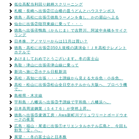
低位高配当利回り銘柄スクリーニング
札幌・長崎へ出張②江山楼の皿うどんとハウステンボス
徳島・高松に出張①徳島ラーメンを食し、かの眉山へ上る
仙台に出張②陸羽東線に乗って・・・
徳島へ出張④鴨島（かもじま）で吉野川、阿波中央橋をサイク
リング
日本株、アノマリーからは11月は買い？
徳島・高松に出張②350人規模の講演会！ＪＲ高松クレメント
ホテルで
あけましておめでとうございます。冬の富士山
鳥取・津山に出張④津山線に乗って
新潟へ旅に②ホテル日航新潟
高松・高知に出張・・・土讃線から見える大歩危・小歩危。
高松・松山に出張③松山全日空ホテルから大阪へ、プロペラ機
で。
島根県・木次線
宇和島・八幡浜へ出張③予讃線で宇和島・八幡浜へ。
日本高周波鋼業（５４７６）が突然上昇。
徳島へ出張⑤麦酒工房・Awa新町川ブリュワリーとボードウオ
ークの夜景
広島・福山・尾道に出張①オリエンタルホテル広島と、今回も
割烹「宝」へ。
展望・・冬の富士山と日本株