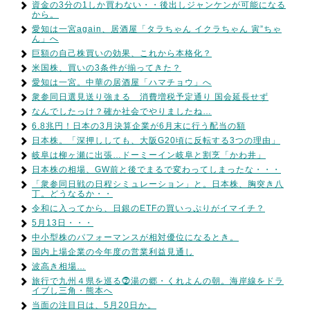
資金の3分の1しか買わない・・後出しジャンケンが可能になる
から。
愛知は一宮again、居酒屋「タラちゃん イクラちゃん 寅”ちゃ
ん」へ
巨額の自己株買いの効果、これから本格化？
米国株、買いの3条件が揃ってきた？
愛知は一宮。中華の居酒屋「ハマチョウ」へ
衆参同日選見送り強まる 消費増税予定通り 国会延長せず
なんでしたっけ？確か社会でやりましたね…
6.8兆円！日本の3月決算企業が6月末に行う配当の額
日本株。「深押ししても、大阪G20頃に反転する3つの理由」
岐阜は柳ヶ瀬に出張…ドーミーイン岐阜と割烹「かわ井」
日本株の相場、GW前と後でまるで変わってしまったな・・・
「衆参同日戦の日程シミュレーション」と。日本株、胸突き八
丁。どうなるか・・
令和に入ってから、日銀のETFの買いっぷりがイマイチ？
5月13日・・・
中小型株のパフォーマンスが相対優位になるとき。
国内上場企業の今年度の営業利益見通し
波高き相場…
旅行で九州４県を巡る⓻湯の郷・くれよんの朝。海岸線をドラ
イブし三角・熊本へ
当面の注目日は、5月20日か。