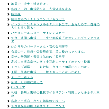
地震で、浄土ヶ浜旅館は？
島根に三泊、出張②松江、宍道湖畔を走る
飯田線
羽田空港のＪＡＬラウンジがガラガラ
インターコンチネンタルホテル大阪にて。あらためて、自分の
人生を振り返る・・・
ひかりレールスター・サイレンスカー
仙台・盛岡へ出張・・・東北新幹線「はやて」のグランクラス
で
ひかり号のパーサーさん・雪の金剛峯寺
台風の中、長崎へ②長崎市電、江山楼のちゃんぽん。
幸せの居酒屋・青森は弘前の「四季亭」
高松に出張②幸せの宿：小豆島シーサイドホテル・松風
トランプ劇場・・・銀行株、今度こそ相場になるのか？
下関・熊本に出張・・・焼きカレーとかしわめし
スーパーホテル
広島・可部線に乗って
OKストア
札幌・長崎と出張①札幌でイタリアン・羽田エクセルホテル東
急
広島に出張②三次から福塩線で福山へ
低位高配当利回り銘柄スクリーニング