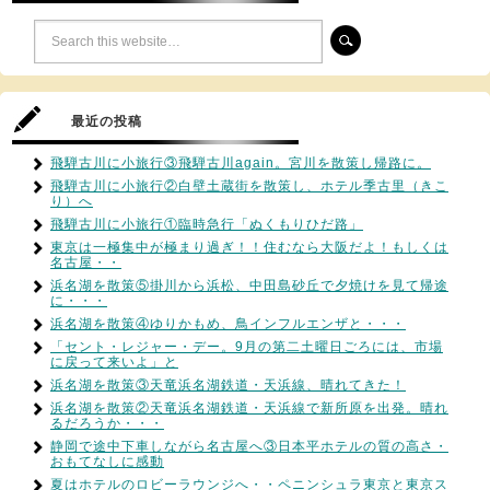
最近の投稿
飛騨古川に小旅行③飛騨古川again。宮川を散策し帰路に。
飛騨古川に小旅行②白壁土蔵街を散策し、ホテル季古里（きこ
り）へ
飛騨古川に小旅行①臨時急行「ぬくもりひだ路」
東京は一極集中が極まり過ぎ！！住むなら大阪だよ！もしくは
名古屋・・
浜名湖を散策⑤掛川から浜松、中田島砂丘で夕焼けを見て帰途
に・・・
浜名湖を散策④ゆりかもめ、鳥インフルエンザと・・・
「セント・レジャー・デー。9月の第二土曜日ごろには、市場
に戻って来いよ」と
浜名湖を散策③天竜浜名湖鉄道・天浜線、晴れてきた！
浜名湖を散策②天竜浜名湖鉄道・天浜線で新所原を出発。晴れ
るだろうか・・・
静岡で途中下車しながら名古屋へ③日本平ホテルの質の高さ・
おもてなしに感動
夏はホテルのロビーラウンジへ・・ペニンシュラ東京と東京ス