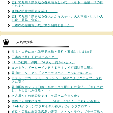
旅行で九州４県を巡る⑥素晴らしいな。天草下田温泉・湯の郷
くれよん
令和の時代の国内企業は・・・
旅行で九州４県を巡る⑤大分から天草へ。久大本線・ゆふいん
の森・天草三角線。
日本株の信用買い残が減少傾向と言うが…
人気の投稿
熊本・大分に旅へ①豊肥本線と臼杵・五嶋(ごしま)旅館
日本株 6月18日に起こること…
JALの秋田ー羽田。CAさんと向かい合う。
またまた、ドーミーインＰＲＥＭＩＵＭ京都駅前に宿泊
岡山のイタリアン「タボーラタパス」とANAのCAさん
ホテル・アゴーラ リージェンシー 堺のエグゼクティブ・フロ
アに宿泊
岡山国際ホテル（旧ホテルオークラ岡山）に宿泊。「おもてな
し」をしみじみ体験・・・
名古屋からの新幹線では、矢場とん弁当を食す
関西から関東に帰省・・・JAL派・ANA派、どちらが有利？
「ANAクラウンプラザホテル神戸」のクラブフロアへ
姫路・広島に出張②広島の定宿、ＡＮＡクラウンプラザ広島へ