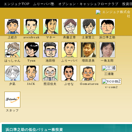
エンジュクTOP
ふりーパパ塾
オプション・キャッシュフロークラブ
投資
エンジュク株式会
社
上総介
avexfreak
マネー
斉藤正章
土屋賢三
浜口準之助
はっしゃん
Tyun
池田悟
ふりーパパ
増田丞美
一角太郎
三浦隆
夕凪
JACK
照沼佳夫
ぶせな
Gomatarou
v-com2
スタッフ
浜口準之助の低位バリュー株投資