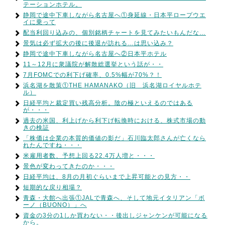
テーションホテル。
静岡で途中下車しながら名古屋へ①身延線・日本平ロープウエ
イに乗って
配当利回り込みの、個別銘柄チャートを見てみたいもんだな…
景気は必ず拡大の後に後退が訪れる…は思い込み？
静岡で途中下車しながら名古屋へ②日本平ホテル
11～12月に衆議院が解散総選挙という話が・・
7月FOMCでの利下げ確率、0.5%幅が70%？！
浜名湖を散策①THE HAMANAKO（旧 浜名湖ロイヤルホテ
ル）
日経平均と裁定買い残高分析。陰の極といえるのではある
が・・・
過去の米国、利上げから利下げ転換時における、株式市場の動
きの検証
「株価は企業の本質的価値の影だ」石川臨太郎さんが亡くなら
れたんですね・・・
米雇用者数、予想上回る22.4万人増と・・・
景色が変わってきたのか・・・
日経平均は、8月の月初ぐらいまで上昇可能との見方・・
短期的な戻り相場？
青森・大館へ出張①JALで青森へ、そして地元イタリアン「ボ
ーノ（BUONO）」へ
資金の3分の1しか買わない・・後出しジャンケンが可能になる
から。