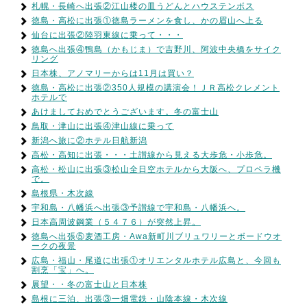
札幌・長崎へ出張②江山楼の皿うどんとハウステンボス
徳島・高松に出張①徳島ラーメンを食し、かの眉山へ上る
仙台に出張②陸羽東線に乗って・・・
徳島へ出張④鴨島（かもじま）で吉野川、阿波中央橋をサイク
リング
日本株、アノマリーからは11月は買い？
徳島・高松に出張②350人規模の講演会！ＪＲ高松クレメント
ホテルで
あけましておめでとうございます。冬の富士山
鳥取・津山に出張④津山線に乗って
新潟へ旅に②ホテル日航新潟
高松・高知に出張・・・土讃線から見える大歩危・小歩危。
高松・松山に出張③松山全日空ホテルから大阪へ、プロペラ機
で。
島根県・木次線
宇和島・八幡浜へ出張③予讃線で宇和島・八幡浜へ。
日本高周波鋼業（５４７６）が突然上昇。
徳島へ出張⑤麦酒工房・Awa新町川ブリュワリーとボードウオ
ークの夜景
広島・福山・尾道に出張①オリエンタルホテル広島と、今回も
割烹「宝」へ。
展望・・冬の富士山と日本株
島根に三泊、出張③一畑電鉄・山陰本線・木次線