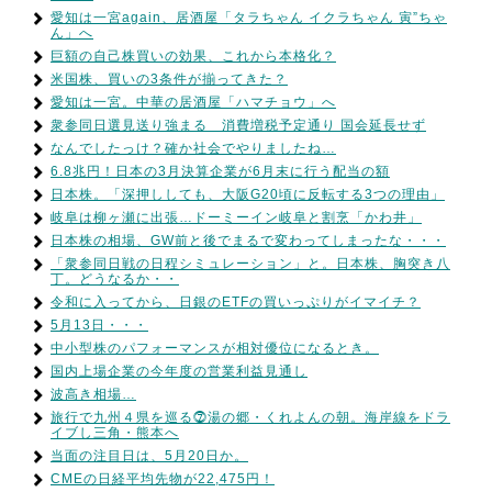
愛知は一宮again、居酒屋「タラちゃん イクラちゃん 寅”ちゃ
ん」へ
巨額の自己株買いの効果、これから本格化？
米国株、買いの3条件が揃ってきた？
愛知は一宮。中華の居酒屋「ハマチョウ」へ
衆参同日選見送り強まる 消費増税予定通り 国会延長せず
なんでしたっけ？確か社会でやりましたね…
6.8兆円！日本の3月決算企業が6月末に行う配当の額
日本株。「深押ししても、大阪G20頃に反転する3つの理由」
岐阜は柳ヶ瀬に出張…ドーミーイン岐阜と割烹「かわ井」
日本株の相場、GW前と後でまるで変わってしまったな・・・
「衆参同日戦の日程シミュレーション」と。日本株、胸突き八
丁。どうなるか・・
令和に入ってから、日銀のETFの買いっぷりがイマイチ？
5月13日・・・
中小型株のパフォーマンスが相対優位になるとき。
国内上場企業の今年度の営業利益見通し
波高き相場…
旅行で九州４県を巡る⓻湯の郷・くれよんの朝。海岸線をドラ
イブし三角・熊本へ
当面の注目日は、5月20日か。
CMEの日経平均先物が22,475円！