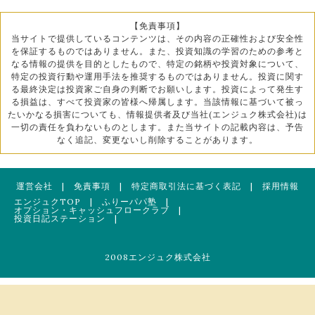
【免責事項】
当サイトで提供しているコンテンツは、その内容の正確性および安全性
を保証するものではありません。また、投資知識の学習のための参考と
なる情報の提供を目的としたもので、特定の銘柄や投資対象について、
特定の投資行動や運用手法を推奨するものではありません。投資に関す
る最終決定は投資家ご自身の判断でお願いします。投資によって発生す
る損益は、すべて投資家の皆様へ帰属します。当該情報に基づいて被っ
たいかなる損害についても、情報提供者及び当社(エンジュク株式会社)は
一切の責任を負わないものとします。また当サイトの記載内容は、予告
なく追記、変更ないし削除することがあります。
運営会社
|
免責事項
|
特定商取引法に基づく表記
|
採用情報
エンジュクTOP
|
ふりーパパ塾
|
オプション・キャッシュフロークラブ
|
投資日記ステーション
|
2008エンジュク株式会社