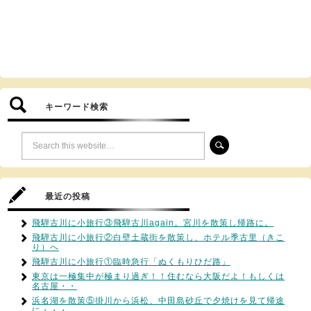
キーワード検索
最近の投稿
飛騨古川に小旅行③飛騨古川again。宮川を散策し帰路に。
飛騨古川に小旅行②白壁土蔵街を散策し、ホテル季古里（きこ
り）へ
飛騨古川に小旅行①臨時急行「ぬくもりひだ路」
東京は一極集中が極まり過ぎ！！住むなら大阪だよ！もしくは
名古屋・・
浜名湖を散策⑤掛川から浜松、中田島砂丘で夕焼けを見て帰途
に・・・