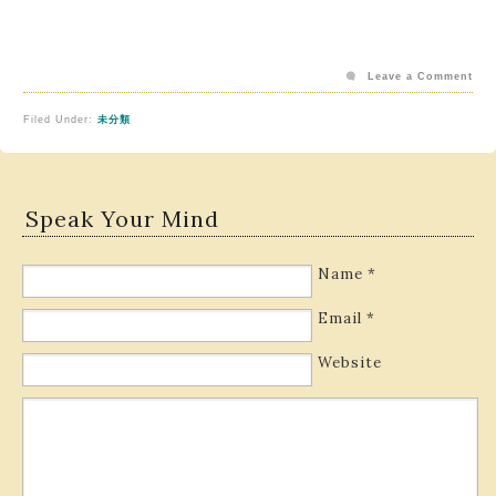
Leave a Comment
Filed Under:
未分類
Speak Your Mind
Name
*
Email
*
Website