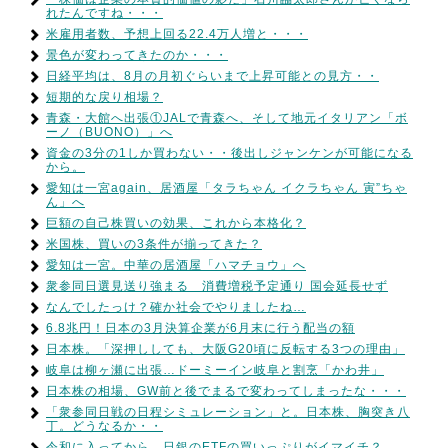
れたんですね・・・
米雇用者数、予想上回る22.4万人増と・・・
景色が変わってきたのか・・・
日経平均は、8月の月初ぐらいまで上昇可能との見方・・
短期的な戻り相場？
青森・大館へ出張①JALで青森へ、そして地元イタリアン「ボ
ーノ（BUONO）」へ
資金の3分の1しか買わない・・後出しジャンケンが可能になる
から。
愛知は一宮again、居酒屋「タラちゃん イクラちゃん 寅”ちゃ
ん」へ
巨額の自己株買いの効果、これから本格化？
米国株、買いの3条件が揃ってきた？
愛知は一宮。中華の居酒屋「ハマチョウ」へ
衆参同日選見送り強まる 消費増税予定通り 国会延長せず
なんでしたっけ？確か社会でやりましたね…
6.8兆円！日本の3月決算企業が6月末に行う配当の額
日本株。「深押ししても、大阪G20頃に反転する3つの理由」
岐阜は柳ヶ瀬に出張…ドーミーイン岐阜と割烹「かわ井」
日本株の相場、GW前と後でまるで変わってしまったな・・・
「衆参同日戦の日程シミュレーション」と。日本株、胸突き八
丁。どうなるか・・
令和に入ってから、日銀のETFの買いっぷりがイマイチ？