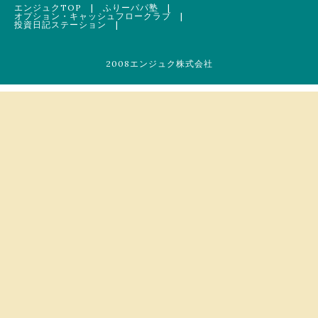
エンジュクTOP
|
ふりーパパ塾
|
オプション・キャッシュフロークラブ
|
投資日記ステーション
|
2008エンジュク株式会社