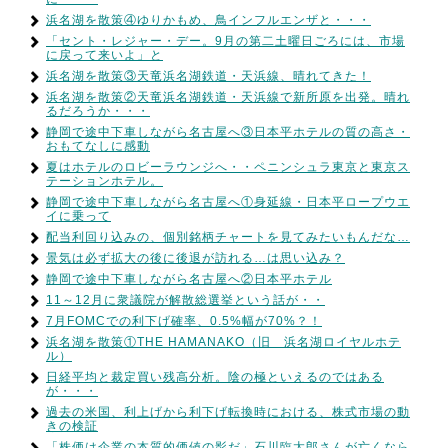
浜名湖を散策④ゆりかもめ、鳥インフルエンザと・・・
「セント・レジャー・デー。9月の第二土曜日ごろには、市場
に戻って来いよ」と
浜名湖を散策③天竜浜名湖鉄道・天浜線、晴れてきた！
浜名湖を散策②天竜浜名湖鉄道・天浜線で新所原を出発。晴れ
るだろうか・・・
静岡で途中下車しながら名古屋へ③日本平ホテルの質の高さ・
おもてなしに感動
夏はホテルのロビーラウンジへ・・ペニンシュラ東京と東京ス
テーションホテル。
静岡で途中下車しながら名古屋へ①身延線・日本平ロープウエ
イに乗って
配当利回り込みの、個別銘柄チャートを見てみたいもんだな…
景気は必ず拡大の後に後退が訪れる…は思い込み？
静岡で途中下車しながら名古屋へ②日本平ホテル
11～12月に衆議院が解散総選挙という話が・・
7月FOMCでの利下げ確率、0.5%幅が70%？！
浜名湖を散策①THE HAMANAKO（旧 浜名湖ロイヤルホテ
ル）
日経平均と裁定買い残高分析。陰の極といえるのではある
が・・・
過去の米国、利上げから利下げ転換時における、株式市場の動
きの検証
「株価は企業の本質的価値の影だ」石川臨太郎さんが亡くなら