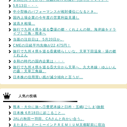
5月13日・・・
中小型株のパフォーマンスが相対優位になるとき。
国内上場企業の今年度の営業利益見通し
波高き相場…
旅行で九州４県を巡る⓻湯の郷・くれよんの朝。海岸線をドラ
イブし三角・熊本へ
当面の注目日は、5月20日か。
CMEの日経平均先物が22,475円！
旅行で九州４県を巡る⑥素晴らしいな。天草下田温泉・湯の郷
くれよん
令和の時代の国内企業は・・・
旅行で九州４県を巡る⑤大分から天草へ。久大本線・ゆふいん
の森・天草三角線。
日本株の信用買い残が減少傾向と言うが…
人気の投稿
熊本・大分に旅へ①豊肥本線と臼杵・五嶋(ごしま)旅館
日本株 6月18日に起こること…
JALの秋田ー羽田。CAさんと向かい合う。
またまた、ドーミーインＰＲＥＭＩＵＭ京都駅前に宿泊