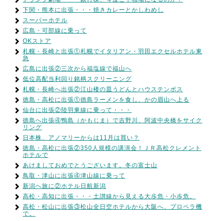
下関・熊本に出張・・・焼きカレーとかしわめし
スーパーホテル
広島・可部線に乗って
OKストア
札幌・長崎と出張①札幌でイタリアン・羽田エクセルホテル東
急
広島に出張②三次から福塩線で福山へ
低位高配当利回り銘柄スクリーニング
札幌・長崎へ出張②江山楼の皿うどんとハウステンボス
徳島・高松に出張①徳島ラーメンを食し、かの眉山へ上る
仙台に出張②陸羽東線に乗って・・・
徳島へ出張④鴨島（かもじま）で吉野川、阿波中央橋をサイク
リング
日本株、アノマリーからは11月は買い？
徳島・高松に出張②350人規模の講演会！ＪＲ高松クレメント
ホテルで
あけましておめでとうございます。冬の富士山
鳥取・津山に出張④津山線に乗って
新潟へ旅に②ホテル日航新潟
高松・高知に出張・・・土讃線から見える大歩危・小歩危。
高松・松山に出張③松山全日空ホテルから大阪へ、プロペラ機
で。