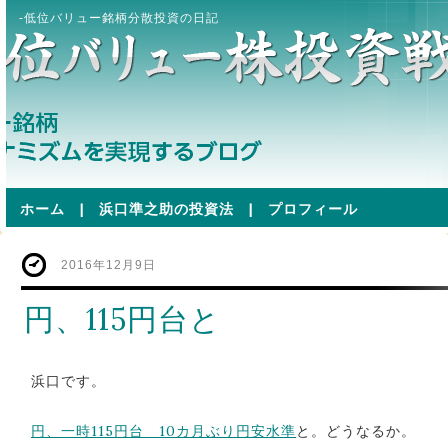
-低位バリュー銘柄分散投資の日記
ホーム
|
浜口準之助の投資法
|
プロフィール
2016年12月9日
円、115円台と
浜口です。
円、一時115円台 10カ月ぶり円安水準
と。どうなるか。