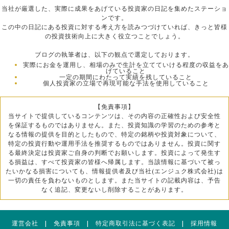
当社が厳選した、実際に成果をあげている投資家の日記を集めたステーショ
ンです。
この中の日記にある投資に対する考え方を読みつづけていれば、きっと皆様
の投資技術向上に大きく役立つことでしょう。
ブログの執筆者は、以下の観点で選定しております。
実際にお金を運用し、相場のみで生計を立てていける程度の収益をあ
げていること
一定の期間にわたって実績を残していること
個人投資家の立場で再現可能な手法を使用していること
【免責事項】
当サイトで提供しているコンテンツは、その内容の正確性および安全性
を保証するものではありません。また、投資知識の学習のための参考と
なる情報の提供を目的としたもので、特定の銘柄や投資対象について、
特定の投資行動や運用手法を推奨するものではありません。投資に関す
る最終決定は投資家ご自身の判断でお願いします。投資によって発生す
る損益は、すべて投資家の皆様へ帰属します。当該情報に基づいて被っ
たいかなる損害についても、情報提供者及び当社(エンジュク株式会社)は
一切の責任を負わないものとします。また当サイトの記載内容は、予告
なく追記、変更ないし削除することがあります。
運営会社
|
免責事項
|
特定商取引法に基づく表記
|
採用情報