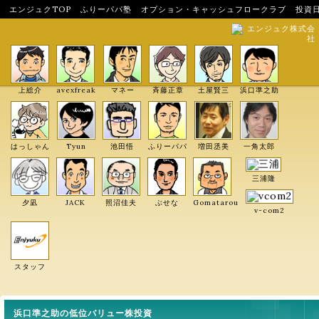
エンジュクTOP
ふりーパパ塾
オプション・キャッシュフロークラブ
投資
エンジュク株式会
社
上総介
avexfreak
マネー
斉藤正章
土屋賢三
浜口準之助
はっしゃん
Tyun
池田悟
ふりーパパ
増田丞美
一角太郎
三浦隆
夕凪
JACK
照沼佳夫
ぶせな
Gomatarou
v-com2
スタッフ
浜口準之助の低位バリュー株投資