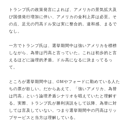
トランプ氏の政策発言によれば、アメリカの景気拡大及
び国債発行増加に伴い、アメリカの金利上昇は必至。そ
の点、足元の円高ドル安は実に整合的。違和感、まるで
なし。
一方でトランプ氏は、選挙期間中は強いアメリカを標榜
しながら、為替は円高と言っていた。これは初歩的と言
えるほどに論理的矛盾。ドル高になるに決まってるっ
て。
ところが選挙期間中は、GMやフォードに勤めている人た
ちの票が欲しい。だからあえて、「強いアメリカ、為替
は円高」という論理矛盾シナリオを唱えていたと理解す
る。実際、トランプ氏が勝利演説をして以降、為替に対
しては言及していない。つまり選挙期間中の円高はリッ
プサービスと当方は理解している。