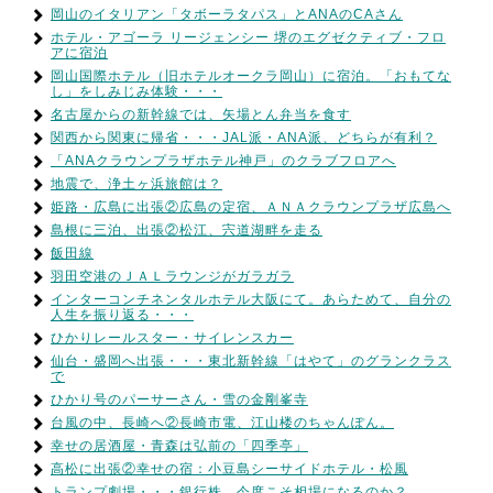
岡山のイタリアン「タボーラタパス」とANAのCAさん
ホテル・アゴーラ リージェンシー 堺のエグゼクティブ・フロ
アに宿泊
岡山国際ホテル（旧ホテルオークラ岡山）に宿泊。「おもてな
し」をしみじみ体験・・・
名古屋からの新幹線では、矢場とん弁当を食す
関西から関東に帰省・・・JAL派・ANA派、どちらが有利？
「ANAクラウンプラザホテル神戸」のクラブフロアへ
地震で、浄土ヶ浜旅館は？
姫路・広島に出張②広島の定宿、ＡＮＡクラウンプラザ広島へ
島根に三泊、出張②松江、宍道湖畔を走る
飯田線
羽田空港のＪＡＬラウンジがガラガラ
インターコンチネンタルホテル大阪にて。あらためて、自分の
人生を振り返る・・・
ひかりレールスター・サイレンスカー
仙台・盛岡へ出張・・・東北新幹線「はやて」のグランクラス
で
ひかり号のパーサーさん・雪の金剛峯寺
台風の中、長崎へ②長崎市電、江山楼のちゃんぽん。
幸せの居酒屋・青森は弘前の「四季亭」
高松に出張②幸せの宿：小豆島シーサイドホテル・松風
トランプ劇場・・・銀行株、今度こそ相場になるのか？