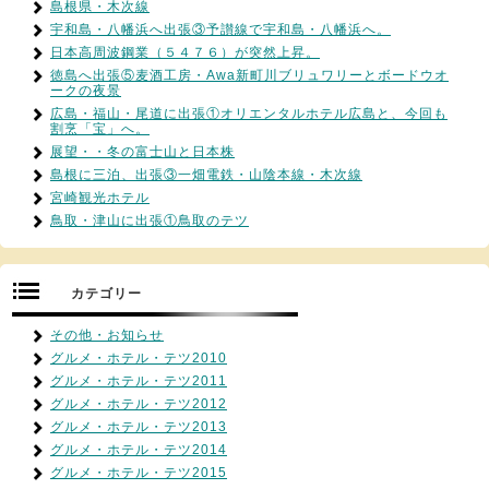
島根県・木次線
宇和島・八幡浜へ出張③予讃線で宇和島・八幡浜へ。
日本高周波鋼業（５４７６）が突然上昇。
徳島へ出張⑤麦酒工房・Awa新町川ブリュワリーとボードウオ
ークの夜景
広島・福山・尾道に出張①オリエンタルホテル広島と、今回も
割烹「宝」へ。
展望・・冬の富士山と日本株
島根に三泊、出張③一畑電鉄・山陰本線・木次線
宮崎観光ホテル
鳥取・津山に出張①鳥取のテツ
カテゴリー
その他・お知らせ
グルメ・ホテル・テツ2010
グルメ・ホテル・テツ2011
グルメ・ホテル・テツ2012
グルメ・ホテル・テツ2013
グルメ・ホテル・テツ2014
グルメ・ホテル・テツ2015