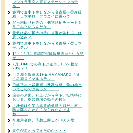
ンシュラ東京と東京ステーションホテ
ル。
静岡で途中下車しながら名古屋へ①身延
線・日本平ロープウエイに乗って
配当利回り込みの、個別銘柄チャートを
見てみたいもんだな…
景気は必ず拡大の後に後退が訪れる…は
思い込み？
静岡で途中下車しながら名古屋へ②日本
平ホテル
11～12月に衆議院が解散総選挙という話
が・・
7月FOMCでの利下げ確率、0.5%幅が
70%？！
浜名湖を散策①THE HAMANAKO（旧
浜名湖ロイヤルホテル）
日経平均と裁定買い残高分析。陰の極と
いえるのではあるが・・・
過去の米国、利上げから利下げ転換時に
おける、株式市場の動きの検証
「株価は企業の本質的価値の影だ」石川
臨太郎さんが亡くなられたんです
ね・・・
米雇用者数、予想上回る22.4万人増
と・・・
景色が変わってきたのか・・・