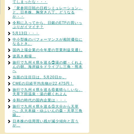
てしまったな・・・
「衆参同日戦の日程シミュレーション」
と。日本株、胸突き八丁。どうなる
か・・
令和に入ってから、日銀のETFの買いっ
ぷりがイマイチ？
5月13日・・・
中小型株のパフォーマンスが相対優位に
なるとき。
国内上場企業の今年度の営業利益見通し
波高き相場…
旅行で九州４県を巡る⓻湯の郷・くれよ
んの朝。海岸線をドライブし三角・熊本
へ
当面の注目日は、5月20日か。
CMEの日経平均先物が22,475円！
旅行で九州４県を巡る⑥素晴らしいな。
天草下田温泉・湯の郷くれよん
令和の時代の国内企業は・・・
旅行で九州４県を巡る⑤大分から天草
へ。久大本線・ゆふいんの森・天草三角
線。
日本株の信用買い残が減少傾向と言う
が…