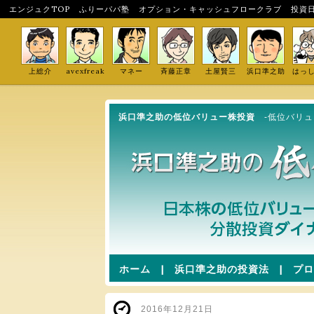
エンジュクTOP
ふりーパパ塾
オプション・キャッシュフロークラブ
投資
上総介
avexfreak
マネー
斉藤正章
土屋賢三
浜口準之助
はっ
浜口準之助の低位バリュー株投資
-低位バリ
ホーム
|
浜口準之助の投資法
|
プロ
2016年12月21日