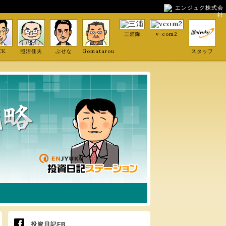
エンジュク株式会
社
三浦隆
v-com2
CK
照沼佳夫
ぶせな
Gomatarou
スタッフ
投資日記FB