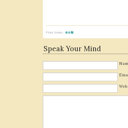
Filed Under:
未分類
Speak Your Mind
Nam
Ema
Web