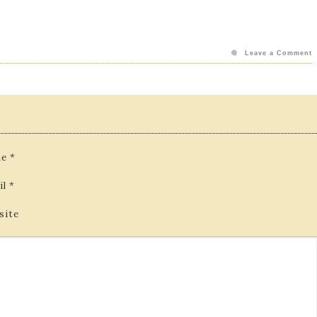
Leave a Comment
e
*
il
*
site