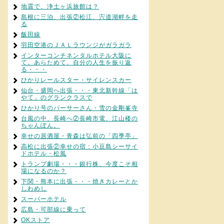
地震で、浄土ヶ浜旅館は？
島根に三泊、出張②松江、宍道湖畔を走
る
飯田線
羽田空港のＪＡＬラウンジがガラガラ
インターコンチネンタルホテル大阪に
て。あらためて、自分の人生を振り返
る・・・
ひかりレールスター・サイレンスカー
仙台・盛岡へ出張・・・東北新幹線「は
やて」のグランクラスで
ひかり号のパーサーさん・雪の金剛峯寺
台風の中、長崎へ②長崎市電、江山楼の
ちゃんぽん。
幸せの居酒屋・青森は弘前の「四季亭」
高松に出張②幸せの宿：小豆島シーサイ
ドホテル・松風
トランプ劇場・・・銀行株、今度こそ相
場になるのか？
下関・熊本に出張・・・焼きカレーとか
しわめし
スーパーホテル
広島・可部線に乗って
OKストア