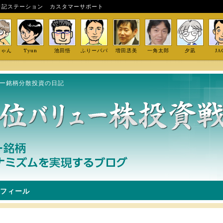
日記ステーション
カスタマーサポート
しゃん
Tyun
池田悟
ふりーパパ
増田丞美
一角太郎
夕凪
JA
ュー銘柄分散投資の日記
フィール