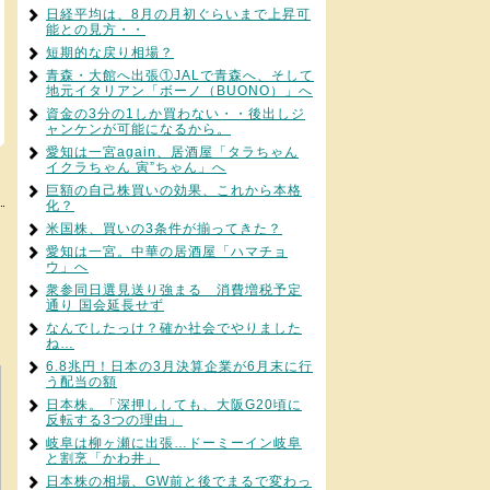
日経平均は、8月の月初ぐらいまで上昇可
能との見方・・
短期的な戻り相場？
青森・大館へ出張①JALで青森へ、そして
地元イタリアン「ボーノ（BUONO）」へ
資金の3分の1しか買わない・・後出しジ
ャンケンが可能になるから。
愛知は一宮again、居酒屋「タラちゃん
イクラちゃん 寅”ちゃん」へ
巨額の自己株買いの効果、これから本格
化？
米国株、買いの3条件が揃ってきた？
愛知は一宮。中華の居酒屋「ハマチョ
ウ」へ
衆参同日選見送り強まる 消費増税予定
通り 国会延長せず
なんでしたっけ？確か社会でやりました
ね…
6.8兆円！日本の3月決算企業が6月末に行
う配当の額
日本株。「深押ししても、大阪G20頃に
反転する3つの理由」
岐阜は柳ヶ瀬に出張…ドーミーイン岐阜
と割烹「かわ井」
日本株の相場、GW前と後でまるで変わっ