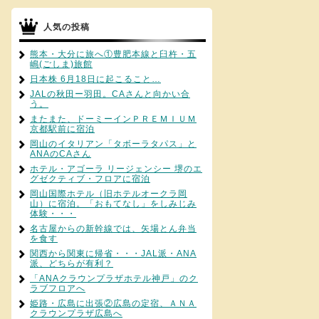
人気の投稿
熊本・大分に旅へ①豊肥本線と臼杵・五
嶋(ごしま)旅館
日本株 6月18日に起こること…
JALの秋田ー羽田。CAさんと向かい合
う。
またまた、ドーミーインＰＲＥＭＩＵＭ
京都駅前に宿泊
岡山のイタリアン「タボーラタパス」と
ANAのCAさん
ホテル・アゴーラ リージェンシー 堺のエ
グゼクティブ・フロアに宿泊
岡山国際ホテル（旧ホテルオークラ岡
山）に宿泊。「おもてなし」をしみじみ
体験・・・
名古屋からの新幹線では、矢場とん弁当
を食す
関西から関東に帰省・・・JAL派・ANA
派、どちらが有利？
「ANAクラウンプラザホテル神戸」のク
ラブフロアへ
姫路・広島に出張②広島の定宿、ＡＮＡ
クラウンプラザ広島へ