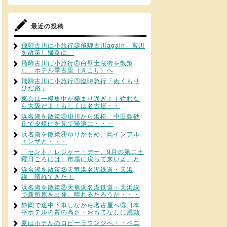
最近の投稿
飛騨古川に小旅行③飛騨古川again。宮川
を散策し帰路に。
飛騨古川に小旅行②白壁土蔵街を散策
し、ホテル季古里（きこり）へ
飛騨古川に小旅行①臨時急行「ぬくもり
ひだ路」
東京は一極集中が極まり過ぎ！！住むな
ら大阪だよ！もしくは名古屋・・
浜名湖を散策⑤掛川から浜松、中田島砂
丘で夕焼けを見て帰途に・・・
浜名湖を散策④ゆりかもめ、鳥インフル
エンザと・・・
「セント・レジャー・デー。9月の第二土
曜日ごろには、市場に戻って来いよ」と
浜名湖を散策③天竜浜名湖鉄道・天浜
線、晴れてきた！
浜名湖を散策②天竜浜名湖鉄道・天浜線
で新所原を出発。晴れるだろうか・・・
静岡で途中下車しながら名古屋へ③日本
平ホテルの質の高さ・おもてなしに感動
夏はホテルのロビーラウンジへ・・ペニ