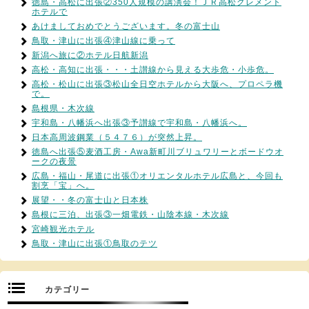
徳島・高松に出張②350人規模の講演会！ＪＲ高松クレメント
ホテルで
あけましておめでとうございます。冬の富士山
鳥取・津山に出張④津山線に乗って
新潟へ旅に②ホテル日航新潟
高松・高知に出張・・・土讃線から見える大歩危・小歩危。
高松・松山に出張③松山全日空ホテルから大阪へ、プロペラ機
で。
島根県・木次線
宇和島・八幡浜へ出張③予讃線で宇和島・八幡浜へ。
日本高周波鋼業（５４７６）が突然上昇。
徳島へ出張⑤麦酒工房・Awa新町川ブリュワリーとボードウオ
ークの夜景
広島・福山・尾道に出張①オリエンタルホテル広島と、今回も
割烹「宝」へ。
展望・・冬の富士山と日本株
島根に三泊、出張③一畑電鉄・山陰本線・木次線
宮崎観光ホテル
鳥取・津山に出張①鳥取のテツ
カテゴリー