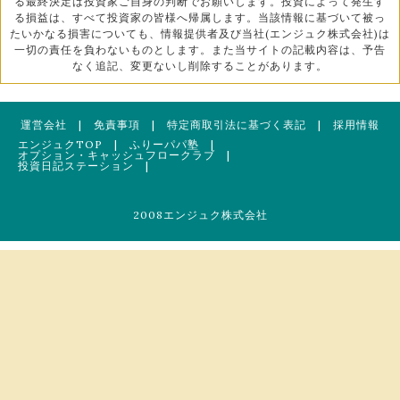
る最終決定は投資家ご自身の判断でお願いします。投資によって発生す
る損益は、すべて投資家の皆様へ帰属します。当該情報に基づいて被っ
たいかなる損害についても、情報提供者及び当社(エンジュク株式会社)は
一切の責任を負わないものとします。また当サイトの記載内容は、予告
なく追記、変更ないし削除することがあります。
運営会社
|
免責事項
|
特定商取引法に基づく表記
|
採用情報
エンジュクTOP
|
ふりーパパ塾
|
オプション・キャッシュフロークラブ
|
投資日記ステーション
|
2008エンジュク株式会社