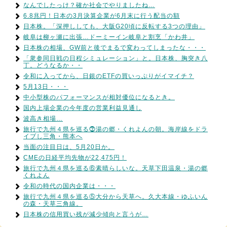
なんでしたっけ？確か社会でやりましたね…
6.8兆円！日本の3月決算企業が6月末に行う配当の額
日本株。「深押ししても、大阪G20頃に反転する3つの理由」
岐阜は柳ヶ瀬に出張…ドーミーイン岐阜と割烹「かわ井」
日本株の相場、GW前と後でまるで変わってしまったな・・・
「衆参同日戦の日程シミュレーション」と。日本株、胸突き八
丁。どうなるか・・
令和に入ってから、日銀のETFの買いっぷりがイマイチ？
5月13日・・・
中小型株のパフォーマンスが相対優位になるとき。
国内上場企業の今年度の営業利益見通し
波高き相場…
旅行で九州４県を巡る⓻湯の郷・くれよんの朝。海岸線をドラ
イブし三角・熊本へ
当面の注目日は、5月20日か。
CMEの日経平均先物が22,475円！
旅行で九州４県を巡る⑥素晴らしいな。天草下田温泉・湯の郷
くれよん
令和の時代の国内企業は・・・
旅行で九州４県を巡る⑤大分から天草へ。久大本線・ゆふいん
の森・天草三角線。
日本株の信用買い残が減少傾向と言うが…