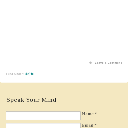
Leave a Comment
Filed Under:
未分類
Speak Your Mind
Name
*
Email
*