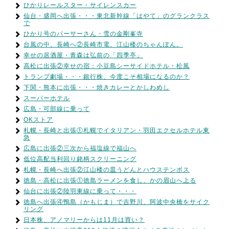
ひかりレールスター・サイレンスカー
仙台・盛岡へ出張・・・東北新幹線「はやて」のグランクラス
で
ひかり号のパーサーさん・雪の金剛峯寺
台風の中、長崎へ②長崎市電、江山楼のちゃんぽん。
幸せの居酒屋・青森は弘前の「四季亭」
高松に出張②幸せの宿：小豆島シーサイドホテル・松風
トランプ劇場・・・銀行株、今度こそ相場になるのか？
下関・熊本に出張・・・焼きカレーとかしわめし
スーパーホテル
広島・可部線に乗って
OKストア
札幌・長崎と出張①札幌でイタリアン・羽田エクセルホテル東
急
広島に出張②三次から福塩線で福山へ
低位高配当利回り銘柄スクリーニング
札幌・長崎へ出張②江山楼の皿うどんとハウステンボス
徳島・高松に出張①徳島ラーメンを食し、かの眉山へ上る
仙台に出張②陸羽東線に乗って・・・
徳島へ出張④鴨島（かもじま）で吉野川、阿波中央橋をサイク
リング
日本株、アノマリーからは11月は買い？