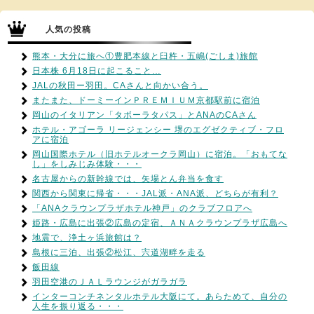
人気の投稿
熊本・大分に旅へ①豊肥本線と臼杵・五嶋(ごしま)旅館
日本株 6月18日に起こること…
JALの秋田ー羽田。CAさんと向かい合う。
またまた、ドーミーインＰＲＥＭＩＵＭ京都駅前に宿泊
岡山のイタリアン「タボーラタパス」とANAのCAさん
ホテル・アゴーラ リージェンシー 堺のエグゼクティブ・フロ
アに宿泊
岡山国際ホテル（旧ホテルオークラ岡山）に宿泊。「おもてな
し」をしみじみ体験・・・
名古屋からの新幹線では、矢場とん弁当を食す
関西から関東に帰省・・・JAL派・ANA派、どちらが有利？
「ANAクラウンプラザホテル神戸」のクラブフロアへ
姫路・広島に出張②広島の定宿、ＡＮＡクラウンプラザ広島へ
地震で、浄土ヶ浜旅館は？
島根に三泊、出張②松江、宍道湖畔を走る
飯田線
羽田空港のＪＡＬラウンジがガラガラ
インターコンチネンタルホテル大阪にて。あらためて、自分の
人生を振り返る・・・