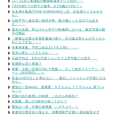
11～12月に衆議院が解散総選挙という話が・・
7月FOMCでの利下げ確率、0.5%幅が70%？！
浜名湖を散策①THE HAMANAKO（旧 浜名湖ロイヤルホテ
ル）
日経平均と裁定買い残高分析。陰の極といえるのではある
が・・・
過去の米国、利上げから利下げ転換時における、株式市場の動
きの検証
「株価は企業の本質的価値の影だ」石川臨太郎さんが亡くなら
れたんですね・・・
米雇用者数、予想上回る22.4万人増と・・・
景色が変わってきたのか・・・
日経平均は、8月の月初ぐらいまで上昇可能との見方・・
短期的な戻り相場？
青森・大館へ出張①JALで青森へ、そして地元イタリアン「ボ
ーノ（BUONO）」へ
資金の3分の1しか買わない・・後出しジャンケンが可能になる
から。
愛知は一宮again、居酒屋「タラちゃん イクラちゃん 寅”ちゃ
ん」へ
巨額の自己株買いの効果、これから本格化？
米国株、買いの3条件が揃ってきた？
愛知は一宮。中華の居酒屋「ハマチョウ」へ
衆参同日選見送り強まる 消費増税予定通り 国会延長せず