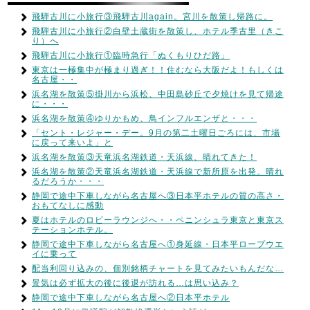
飛騨古川に小旅行③飛騨古川again。宮川を散策し帰路に。
飛騨古川に小旅行②白壁土蔵街を散策し、ホテル季古里（きこ
り）へ
飛騨古川に小旅行①臨時急行「ぬくもりひだ路」
東京は一極集中が極まり過ぎ！！住むなら大阪だよ！もしくは
名古屋・・
浜名湖を散策⑤掛川から浜松、中田島砂丘で夕焼けを見て帰途
に・・・
浜名湖を散策④ゆりかもめ、鳥インフルエンザと・・・
「セント・レジャー・デー。9月の第二土曜日ごろには、市場
に戻って来いよ」と
浜名湖を散策③天竜浜名湖鉄道・天浜線、晴れてきた！
浜名湖を散策②天竜浜名湖鉄道・天浜線で新所原を出発。晴れ
るだろうか・・・
静岡で途中下車しながら名古屋へ③日本平ホテルの質の高さ・
おもてなしに感動
夏はホテルのロビーラウンジへ・・ペニンシュラ東京と東京ス
テーションホテル。
静岡で途中下車しながら名古屋へ①身延線・日本平ロープウエ
イに乗って
配当利回り込みの、個別銘柄チャートを見てみたいもんだな…
景気は必ず拡大の後に後退が訪れる…は思い込み？
静岡で途中下車しながら名古屋へ②日本平ホテル