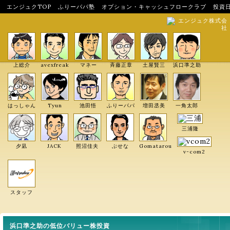
エンジュクTOP
ふりーパパ塾
オプション・キャッシュフロークラブ
投資
エンジュク株式会
社
上総介
avexfreak
マネー
斉藤正章
土屋賢三
浜口準之助
はっしゃん
Tyun
池田悟
ふりーパパ
増田丞美
一角太郎
三浦隆
夕凪
JACK
照沼佳夫
ぶせな
Gomatarou
v-com2
スタッフ
浜口準之助の低位バリュー株投資