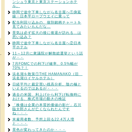
ンシュラ東京と東京ステーションホテ
ル。
静岡で途中下車しながら名古屋へ①身延
線・日本平ロープウエイに乗って
配当利回り込みの、個別銘柄チャートを
見てみたいもんだな…
景気は必ず拡大の後に後退が訪れる…は
思い込み？
静岡で途中下車しながら名古屋へ②日本
平ホテル
11～12月に衆議院が解散総選挙という話
が・・
7月FOMCでの利下げ確率、0.5%幅が
70%？！
浜名湖を散策①THE HAMANAKO（旧
浜名湖ロイヤルホテル）
日経平均と裁定買い残高分析。陰の極と
いえるのではあるが・・・
過去の米国、利上げから利下げ転換時に
おける、株式市場の動きの検証
「株価は企業の本質的価値の影だ」石川
臨太郎さんが亡くなられたんです
ね・・・
米雇用者数、予想上回る22.4万人増
と・・・
景色が変わってきたのか・・・