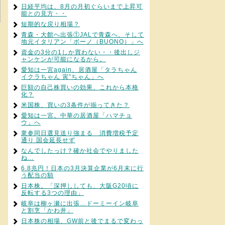
日経平均は、8月の月初ぐらいまで上昇可
能との見方・・
短期的な戻り相場？
青森・大館へ出張①JALで青森へ、そして
地元イタリアン「ボーノ（BUONO）」へ
資金の3分の1しか買わない・・後出しジ
ャンケンが可能になるから。
愛知は一宮again、居酒屋「タラちゃん
イクラちゃん 寅”ちゃん」へ
巨額の自己株買いの効果、これから本格
化？
米国株、買いの3条件が揃ってきた？
愛知は一宮。中華の居酒屋「ハマチョ
ウ」へ
衆参同日選見送り強まる 消費増税予定
通り 国会延長せず
なんでしたっけ？確か社会でやりました
ね…
6.8兆円！日本の3月決算企業が6月末に行
う配当の額
日本株。「深押ししても、大阪G20頃に
反転する3つの理由」
岐阜は柳ヶ瀬に出張…ドーミーイン岐阜
と割烹「かわ井」
日本株の相場、GW前と後でまるで変わっ