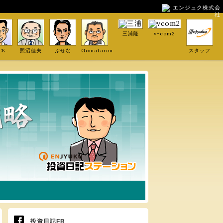
エンジュク株式会
社
三浦隆
v-com2
CK
照沼佳夫
ぶせな
Gomatarou
スタッフ
投資日記FB