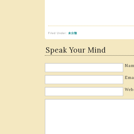
Filed Under:
未分類
Speak Your Mind
Nam
Ema
Web