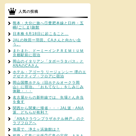
人気の投稿
熊本・大分に旅へ①豊肥本線と臼杵・五
嶋(ごしま)旅館
日本株 6月18日に起こること…
JALの秋田ー羽田。CAさんと向かい合
う。
またまた、ドーミーインＰＲＥＭＩＵＭ
京都駅前に宿泊
岡山のイタリアン「タボーラタパス」と
ANAのCAさん
ホテル・アゴーラ リージェンシー 堺のエ
グゼクティブ・フロアに宿泊
岡山国際ホテル（旧ホテルオークラ岡
山）に宿泊。「おもてなし」をしみじみ
体験・・・
名古屋からの新幹線では、矢場とん弁当
を食す
関西から関東に帰省・・・JAL派・ANA
派、どちらが有利？
「ANAクラウンプラザホテル神戸」のク
ラブフロアへ
地震で、浄土ヶ浜旅館は？
姫路・広島に出張②広島の定宿、ＡＮＡ