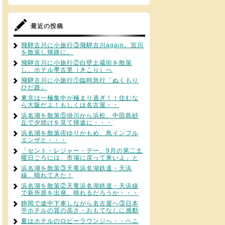
最近の投稿
飛騨古川に小旅行③飛騨古川again。宮川
を散策し帰路に。
飛騨古川に小旅行②白壁土蔵街を散策
し、ホテル季古里（きこり）へ
飛騨古川に小旅行①臨時急行「ぬくもり
ひだ路」
東京は一極集中が極まり過ぎ！！住むな
ら大阪だよ！もしくは名古屋・・
浜名湖を散策⑤掛川から浜松、中田島砂
丘で夕焼けを見て帰途に・・・
浜名湖を散策④ゆりかもめ、鳥インフル
エンザと・・・
「セント・レジャー・デー。9月の第二土
曜日ごろには、市場に戻って来いよ」と
浜名湖を散策③天竜浜名湖鉄道・天浜
線、晴れてきた！
浜名湖を散策②天竜浜名湖鉄道・天浜線
で新所原を出発。晴れるだろうか・・・
静岡で途中下車しながら名古屋へ③日本
平ホテルの質の高さ・おもてなしに感動
夏はホテルのロビーラウンジへ・・ペニ