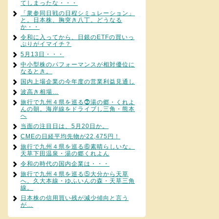
てしまったな・・・
「衆参同日戦の日程シミュレーション」
と。日本株、胸突き八丁。どうなる
か・・
令和に入ってから、日銀のETFの買いっ
ぷりがイマイチ？
5月13日・・・
中小型株のパフォーマンスが相対優位に
なるとき。
国内上場企業の今年度の営業利益見通し
波高き相場…
旅行で九州４県を巡る⓻湯の郷・くれよ
んの朝。海岸線をドライブし三角・熊本
へ
当面の注目日は、5月20日か。
CMEの日経平均先物が22,475円！
旅行で九州４県を巡る⑥素晴らしいな。
天草下田温泉・湯の郷くれよん
令和の時代の国内企業は・・・
旅行で九州４県を巡る⑤大分から天草
へ。久大本線・ゆふいんの森・天草三角
線。
日本株の信用買い残が減少傾向と言う
が…