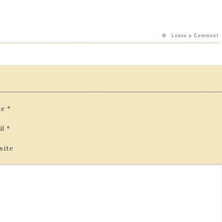
Leave a Comment
e
*
il
*
site