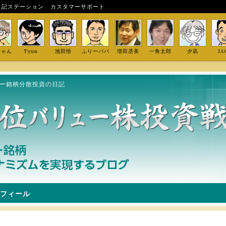
日記ステーション
カスタマーサポート
しゃん
Tyun
池田悟
ふりーパパ
増田丞美
一角太郎
夕凪
JA
ュー銘柄分散投資の日記
フィール