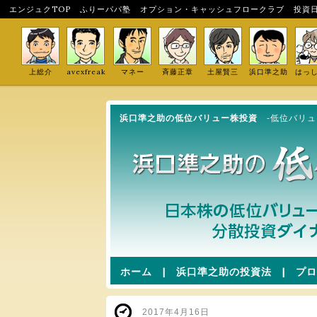
エンジュクTOP
ふりーパパ塾
オプション・キャッシュフロークラブ
投資
上総介
avexfreak
マネー
斉藤正章
土屋賢三
浜口準之助
はっ
浜口準之助の低位バリュー株投資
-低位バリ
ホーム
|
浜口準之助の投資法
|
プロ
2017年4月16日