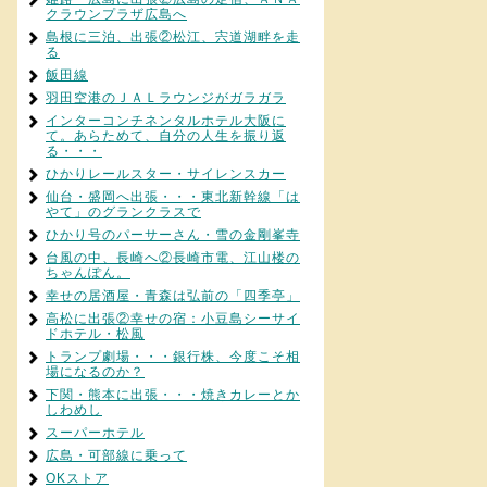
クラウンプラザ広島へ
島根に三泊、出張②松江、宍道湖畔を走
る
飯田線
羽田空港のＪＡＬラウンジがガラガラ
インターコンチネンタルホテル大阪に
て。あらためて、自分の人生を振り返
る・・・
ひかりレールスター・サイレンスカー
仙台・盛岡へ出張・・・東北新幹線「は
やて」のグランクラスで
ひかり号のパーサーさん・雪の金剛峯寺
台風の中、長崎へ②長崎市電、江山楼の
ちゃんぽん。
幸せの居酒屋・青森は弘前の「四季亭」
高松に出張②幸せの宿：小豆島シーサイ
ドホテル・松風
トランプ劇場・・・銀行株、今度こそ相
場になるのか？
下関・熊本に出張・・・焼きカレーとか
しわめし
スーパーホテル
広島・可部線に乗って
OKストア