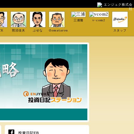
エンジュク株式会
社
三浦隆
v-com2
CK
照沼佳夫
ぶせな
Gomatarou
スタッフ
投資日記FB