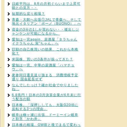
日経平均は、8月の月初ぐらいまで上昇可
能との見方・・
短期的な戻り相場？
青森・大館へ出張①JALで青森へ、そして
地元イタリアン「ボーノ（BUONO）」へ
資金の3分の1しか買わない・・後出しジ
ャンケンが可能になるから。
愛知は一宮again、居酒屋「タラちゃん
イクラちゃん 寅”ちゃん」へ
巨額の自己株買いの効果、これから本格
化？
米国株、買いの3条件が揃ってきた？
愛知は一宮。中華の居酒屋「ハマチョ
ウ」へ
衆参同日選見送り強まる 消費増税予定
通り 国会延長せず
なんでしたっけ？確か社会でやりました
ね…
6.8兆円！日本の3月決算企業が6月末に行
う配当の額
日本株。「深押ししても、大阪G20頃に
反転する3つの理由」
岐阜は柳ヶ瀬に出張…ドーミーイン岐阜
と割烹「かわ井」
日本株の相場、GW前と後でまるで変わっ