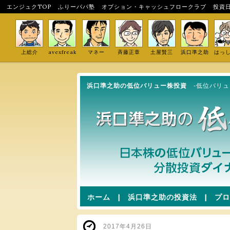
エンジュクTOP
ふりーパパ塾
オプション・キャッシュフロークラブ
投資
上総介
avexfreak
マネー
斉藤正章
土屋賢三
浜口準之助
はっ
浜口準之助の低位バリュー株投資
-低位バリ
ホーム
|
浜口準之助の投資法
|
プロ
2017年4月26日