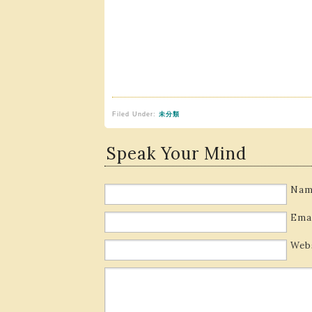
Filed Under:
未分類
Speak Your Mind
Nam
Ema
Web