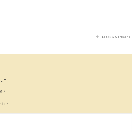
Leave a Comment
e
*
il
*
site