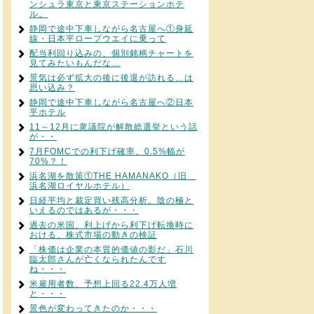
ンシュラ東京と東京ステーションホテ
ル。
静岡で途中下車しながら名古屋へ①身延
線・日本平ロープウエイに乗って
配当利回り込みの、個別銘柄チャートを
見てみたいもんだな…
景気は必ず拡大の後に後退が訪れる…は
思い込み？
静岡で途中下車しながら名古屋へ②日本
平ホテル
11～12月に衆議院が解散総選挙という話
が・・
7月FOMCでの利下げ確率、0.5%幅が
70%？！
浜名湖を散策①THE HAMANAKO（旧
浜名湖ロイヤルホテル）
日経平均と裁定買い残高分析。陰の極と
いえるのではあるが・・・
過去の米国、利上げから利下げ転換時に
おける、株式市場の動きの検証
「株価は企業の本質的価値の影だ」石川
臨太郎さんが亡くなられたんです
ね・・・
米雇用者数、予想上回る22.4万人増
と・・・
景色が変わってきたのか・・・