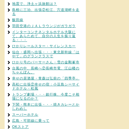
地震で、浄土ヶ浜旅館は？
島根に三泊、出張②松江、宍道湖畔を走
る
飯田線
羽田空港のＪＡＬラウンジがガラガラ
インターコンチネンタルホテル大阪に
て。あらためて、自分の人生を振り返
る・・・
ひかりレールスター・サイレンスカー
仙台・盛岡へ出張・・・東北新幹線「は
やて」のグランクラスで
ひかり号のパーサーさん・雪の金剛峯寺
台風の中、長崎へ②長崎市電、江山楼の
ちゃんぽん。
幸せの居酒屋・青森は弘前の「四季亭」
高松に出張②幸せの宿：小豆島シーサイ
ドホテル・松風
トランプ劇場・・・銀行株、今度こそ相
場になるのか？
下関・熊本に出張・・・焼きカレーとか
しわめし
スーパーホテル
広島・可部線に乗って
OKストア