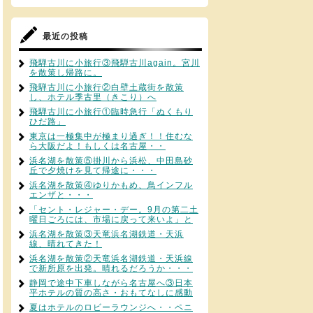
最近の投稿
飛騨古川に小旅行③飛騨古川again。宮川
を散策し帰路に。
飛騨古川に小旅行②白壁土蔵街を散策
し、ホテル季古里（きこり）へ
飛騨古川に小旅行①臨時急行「ぬくもり
ひだ路」
東京は一極集中が極まり過ぎ！！住むな
ら大阪だよ！もしくは名古屋・・
浜名湖を散策⑤掛川から浜松、中田島砂
丘で夕焼けを見て帰途に・・・
浜名湖を散策④ゆりかもめ、鳥インフル
エンザと・・・
「セント・レジャー・デー。9月の第二土
曜日ごろには、市場に戻って来いよ」と
浜名湖を散策③天竜浜名湖鉄道・天浜
線、晴れてきた！
浜名湖を散策②天竜浜名湖鉄道・天浜線
で新所原を出発。晴れるだろうか・・・
静岡で途中下車しながら名古屋へ③日本
平ホテルの質の高さ・おもてなしに感動
夏はホテルのロビーラウンジへ・・ペニ