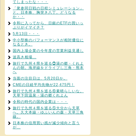
てしまったな・・・
「衆参同日戦の日程シミュレーション」
と。日本株、胸突き八丁。どうなる
か・・
令和に入ってから、日銀のETFの買いっ
ぷりがイマイチ？
5月13日・・・
中小型株のパフォーマンスが相対優位に
なるとき。
国内上場企業の今年度の営業利益見通し
波高き相場…
旅行で九州４県を巡る⓻湯の郷・くれよ
んの朝。海岸線をドライブし三角・熊本
へ
当面の注目日は、5月20日か。
CMEの日経平均先物が22,475円！
旅行で九州４県を巡る⑥素晴らしいな。
天草下田温泉・湯の郷くれよん
令和の時代の国内企業は・・・
旅行で九州４県を巡る⑤大分から天草
へ。久大本線・ゆふいんの森・天草三角
線。
日本株の信用買い残が減少傾向と言う
が…