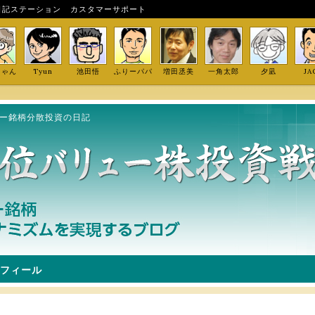
日記ステーション
カスタマーサポート
しゃん
Tyun
池田悟
ふりーパパ
増田丞美
一角太郎
夕凪
JA
ュー銘柄分散投資の日記
フィール