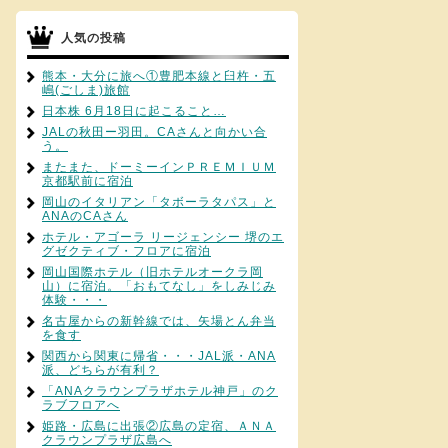
人気の投稿
熊本・大分に旅へ①豊肥本線と臼杵・五
嶋(ごしま)旅館
日本株 6月18日に起こること…
JALの秋田ー羽田。CAさんと向かい合
う。
またまた、ドーミーインＰＲＥＭＩＵＭ
京都駅前に宿泊
岡山のイタリアン「タボーラタパス」と
ANAのCAさん
ホテル・アゴーラ リージェンシー 堺のエ
グゼクティブ・フロアに宿泊
岡山国際ホテル（旧ホテルオークラ岡
山）に宿泊。「おもてなし」をしみじみ
体験・・・
名古屋からの新幹線では、矢場とん弁当
を食す
関西から関東に帰省・・・JAL派・ANA
派、どちらが有利？
「ANAクラウンプラザホテル神戸」のク
ラブフロアへ
姫路・広島に出張②広島の定宿、ＡＮＡ
クラウンプラザ広島へ