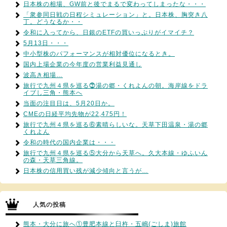
日本株の相場、GW前と後でまるで変わってしまったな・・・
「衆参同日戦の日程シミュレーション」と。日本株、胸突き八
丁。どうなるか・・
令和に入ってから、日銀のETFの買いっぷりがイマイチ？
5月13日・・・
中小型株のパフォーマンスが相対優位になるとき。
国内上場企業の今年度の営業利益見通し
波高き相場…
旅行で九州４県を巡る⓻湯の郷・くれよんの朝。海岸線をドラ
イブし三角・熊本へ
当面の注目日は、5月20日か。
CMEの日経平均先物が22,475円！
旅行で九州４県を巡る⑥素晴らしいな。天草下田温泉・湯の郷
くれよん
令和の時代の国内企業は・・・
旅行で九州４県を巡る⑤大分から天草へ。久大本線・ゆふいん
の森・天草三角線。
日本株の信用買い残が減少傾向と言うが…
人気の投稿
熊本・大分に旅へ①豊肥本線と臼杵・五嶋(ごしま)旅館