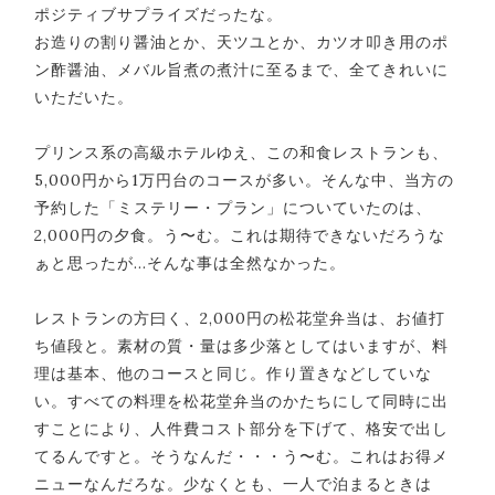
ポジティブサプライズだったな。
お造りの割り醤油とか、天ツユとか、カツオ叩き用のポ
ン酢醤油、メバル旨煮の煮汁に至るまで、全てきれいに
いただいた。
プリンス系の高級ホテルゆえ、この和食レストランも、
5,000円から1万円台のコースが多い。そんな中、当方の
予約した「ミステリー・プラン」についていたのは、
2,000円の夕食。う〜む。これは期待できないだろうな
ぁと思ったが…そんな事は全然なかった。
レストランの方曰く、2,000円の松花堂弁当は、お値打
ち値段と。素材の質・量は多少落としてはいますが、料
理は基本、他のコースと同じ。作り置きなどしていな
い。すべての料理を松花堂弁当のかたちにして同時に出
すことにより、人件費コスト部分を下げて、格安で出し
てるんですと。そうなんだ・・・う〜む。これはお得メ
ニューなんだろな。少なくとも、一人で泊まるときは