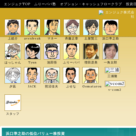
エンジュクTOP
ふりーパパ塾
オプション・キャッシュフロークラブ
投資
エンジュク株式会
社
上総介
avexfreak
マネー
斉藤正章
土屋賢三
浜口準之助
はっしゃん
Tyun
池田悟
ふりーパパ
増田丞美
一角太郎
三浦隆
夕凪
JACK
照沼佳夫
ぶせな
Gomatarou
v-com2
スタッフ
浜口準之助の低位バリュー株投資