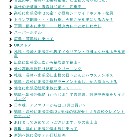
台風の中、長崎へ②長崎市電、江山楼のちゃんぽん。
幸せの居酒屋・青森は弘前の「四季亭」
高松に出張②幸せの宿：小豆島シーサイドホテル・松風
トランプ劇場・・・銀行株、今度こそ相場になるのか？
下関・熊本に出張・・・焼きカレーとかしわめし
スーパーホテル
広島・可部線に乗って
OKストア
札幌・長崎と出張①札幌でイタリアン・羽田エクセルホテル東
急
広島に出張②三次から福塩線で福山へ
低位高配当利回り銘柄スクリーニング
札幌・長崎へ出張②江山楼の皿うどんとハウステンボス
徳島・高松に出張①徳島ラーメンを食し、かの眉山へ上る
仙台に出張②陸羽東線に乗って・・・
徳島へ出張④鴨島（かもじま）で吉野川、阿波中央橋をサイク
リング
日本株、アノマリーからは11月は買い？
徳島・高松に出張②350人規模の講演会！ＪＲ高松クレメント
ホテルで
あけましておめでとうございます。冬の富士山
鳥取・津山に出張④津山線に乗って
新潟へ旅に②ホテル日航新潟