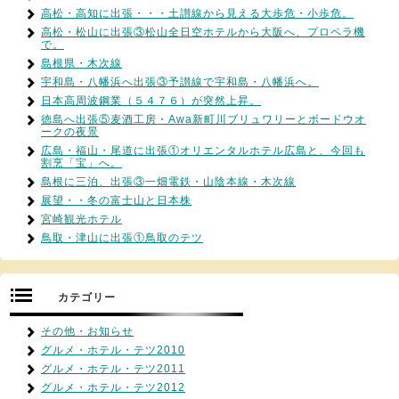
高松・高知に出張・・・土讃線から見える大歩危・小歩危。
高松・松山に出張③松山全日空ホテルから大阪へ、プロペラ機
で。
島根県・木次線
宇和島・八幡浜へ出張③予讃線で宇和島・八幡浜へ。
日本高周波鋼業（５４７６）が突然上昇。
徳島へ出張⑤麦酒工房・Awa新町川ブリュワリーとボードウオ
ークの夜景
広島・福山・尾道に出張①オリエンタルホテル広島と、今回も
割烹「宝」へ。
島根に三泊、出張③一畑電鉄・山陰本線・木次線
展望・・冬の富士山と日本株
宮崎観光ホテル
鳥取・津山に出張①鳥取のテツ
カテゴリー
その他・お知らせ
グルメ・ホテル・テツ2010
グルメ・ホテル・テツ2011
グルメ・ホテル・テツ2012