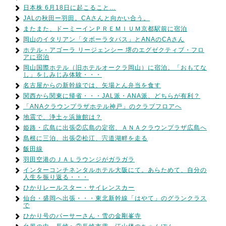
日本株 6月18日に起こること…
JALの秋田ー羽田。CAさんと向かい合う。
またまた、ドーミーインＰＲＥＭＩＵＭ京都駅前に宿泊
岡山のイタリアン「タボーラタパス」とANAのCAさん
ホテル・アゴーラ リージェンシー 堺のエグゼクティブ・フロ
アに宿泊
岡山国際ホテル（旧ホテルオークラ岡山）に宿泊。「おもてな
し」をしみじみ体験・・・
名古屋からの新幹線では、矢場とん弁当を食す
関西から関東に帰省・・・JAL派・ANA派、どちらが有利？
「ANAクラウンプラザホテル神戸」のクラブフロアへ
地震で、浄土ヶ浜旅館は？
姫路・広島に出張②広島の定宿、ＡＮＡクラウンプラザ広島へ
島根に三泊、出張②松江、宍道湖畔を走る
飯田線
羽田空港のＪＡＬラウンジがガラガラ
インターコンチネンタルホテル大阪にて。あらためて、自分の
人生を振り返る・・・
ひかりレールスター・サイレンスカー
仙台・盛岡へ出張・・・東北新幹線「はやて」のグランクラス
で
ひかり号のパーサーさん・雪の金剛峯寺