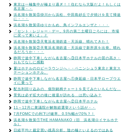
東京は一極集中が極まり過ぎ！！住むなら大阪だよ！もしくは
名古屋・・
浜名湖を散策⑤掛川から浜松、中田島砂丘で夕焼けを見て帰途
に・・・
浜名湖を散策④ゆりかもめ、鳥インフルエンザと・・・
「セント・レジャー・デー。9月の第二土曜日ごろには、市場
に戻って来いよ」と
浜名湖を散策③天竜浜名湖鉄道・天浜線、晴れてきた！
浜名湖を散策②天竜浜名湖鉄道・天浜線で新所原を出発。晴れ
るだろうか・・・
静岡で途中下車しながら名古屋へ③日本平ホテルの質の高さ・
おもてなしに感動
夏はホテルのロビーラウンジへ・・ペニンシュラ東京と東京ス
テーションホテル。
静岡で途中下車しながら名古屋へ①身延線・日本平ロープウエ
イに乗って
配当利回り込みの、個別銘柄チャートを見てみたいもんだな…
景気は必ず拡大の後に後退が訪れる…は思い込み？
静岡で途中下車しながら名古屋へ②日本平ホテル
11～12月に衆議院が解散総選挙という話が・・
7月FOMCでの利下げ確率、0.5%幅が70%？！
浜名湖を散策①THE HAMANAKO（旧 浜名湖ロイヤルホテ
ル）
日経平均と裁定買い残高分析。陰の極といえるのではある