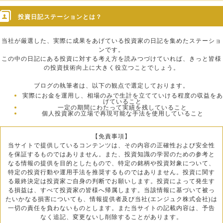
投資日記ステーションとは？
当社が厳選した、実際に成果をあげている投資家の日記を集めたステーショ
ンです。
この中の日記にある投資に対する考え方を読みつづけていれば、きっと皆様
の投資技術向上に大きく役立つことでしょう。
ブログの執筆者は、以下の観点で選定しております。
実際にお金を運用し、相場のみで生計を立てていける程度の収益をあ
げていること
一定の期間にわたって実績を残していること
個人投資家の立場で再現可能な手法を使用していること
【免責事項】
当サイトで提供しているコンテンツは、その内容の正確性および安全性
を保証するものではありません。また、投資知識の学習のための参考と
なる情報の提供を目的としたもので、特定の銘柄や投資対象について、
特定の投資行動や運用手法を推奨するものではありません。投資に関す
る最終決定は投資家ご自身の判断でお願いします。投資によって発生す
る損益は、すべて投資家の皆様へ帰属します。当該情報に基づいて被っ
たいかなる損害についても、情報提供者及び当社(エンジュク株式会社)は
一切の責任を負わないものとします。また当サイトの記載内容は、予告
なく追記、変更ないし削除することがあります。