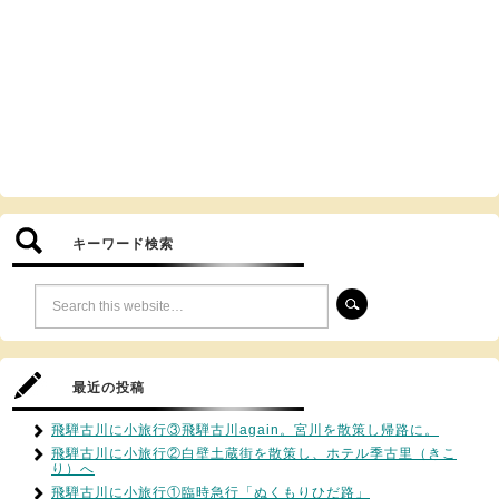
キーワード検索
最近の投稿
飛騨古川に小旅行③飛騨古川again。宮川を散策し帰路に。
飛騨古川に小旅行②白壁土蔵街を散策し、ホテル季古里（きこ
り）へ
飛騨古川に小旅行①臨時急行「ぬくもりひだ路」