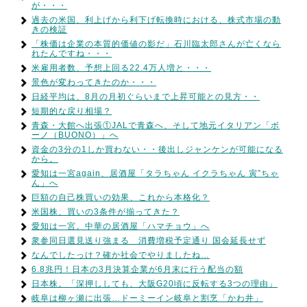
が・・・
過去の米国、利上げから利下げ転換時における、株式市場の動
きの検証
「株価は企業の本質的価値の影だ」石川臨太郎さんが亡くなら
れたんですね・・・
米雇用者数、予想上回る22.4万人増と・・・
景色が変わってきたのか・・・
日経平均は、8月の月初ぐらいまで上昇可能との見方・・
短期的な戻り相場？
青森・大館へ出張①JALで青森へ、そして地元イタリアン「ボ
ーノ（BUONO）」へ
資金の3分の1しか買わない・・後出しジャンケンが可能になる
から。
愛知は一宮again、居酒屋「タラちゃん イクラちゃん 寅”ちゃ
ん」へ
巨額の自己株買いの効果、これから本格化？
米国株、買いの3条件が揃ってきた？
愛知は一宮。中華の居酒屋「ハマチョウ」へ
衆参同日選見送り強まる 消費増税予定通り 国会延長せず
なんでしたっけ？確か社会でやりましたね…
6.8兆円！日本の3月決算企業が6月末に行う配当の額
日本株。「深押ししても、大阪G20頃に反転する3つの理由」
岐阜は柳ヶ瀬に出張…ドーミーイン岐阜と割烹「かわ井」