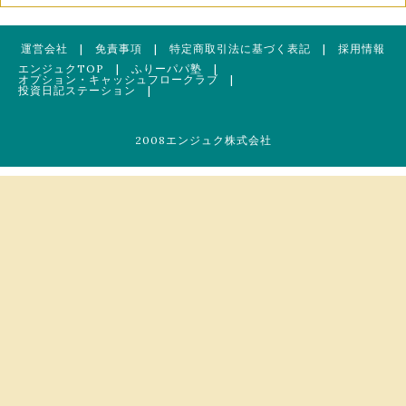
運営会社
|
免責事項
|
特定商取引法に基づく表記
|
採用情報
エンジュクTOP
|
ふりーパパ塾
|
オプション・キャッシュフロークラブ
|
投資日記ステーション
|
2008エンジュク株式会社