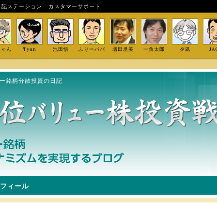
日記ステーション
カスタマーサポート
しゃん
Tyun
池田悟
ふりーパパ
増田丞美
一角太郎
夕凪
JA
ュー銘柄分散投資の日記
フィール