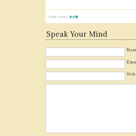
Filed Under:
未分類
Speak Your Mind
Nam
Ema
Web