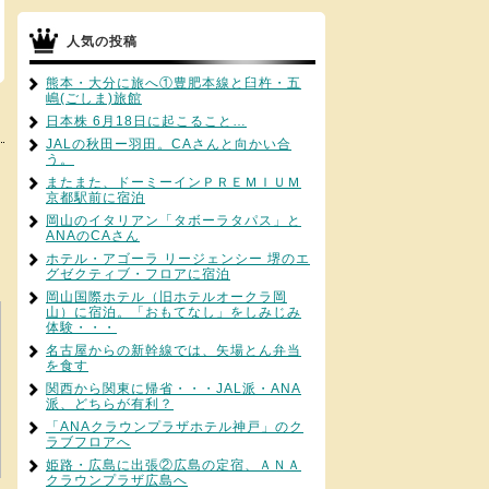
人気の投稿
熊本・大分に旅へ①豊肥本線と臼杵・五
嶋(ごしま)旅館
日本株 6月18日に起こること…
JALの秋田ー羽田。CAさんと向かい合
う。
またまた、ドーミーインＰＲＥＭＩＵＭ
京都駅前に宿泊
岡山のイタリアン「タボーラタパス」と
ANAのCAさん
ホテル・アゴーラ リージェンシー 堺のエ
グゼクティブ・フロアに宿泊
岡山国際ホテル（旧ホテルオークラ岡
山）に宿泊。「おもてなし」をしみじみ
体験・・・
名古屋からの新幹線では、矢場とん弁当
を食す
関西から関東に帰省・・・JAL派・ANA
派、どちらが有利？
「ANAクラウンプラザホテル神戸」のク
ラブフロアへ
姫路・広島に出張②広島の定宿、ＡＮＡ
クラウンプラザ広島へ