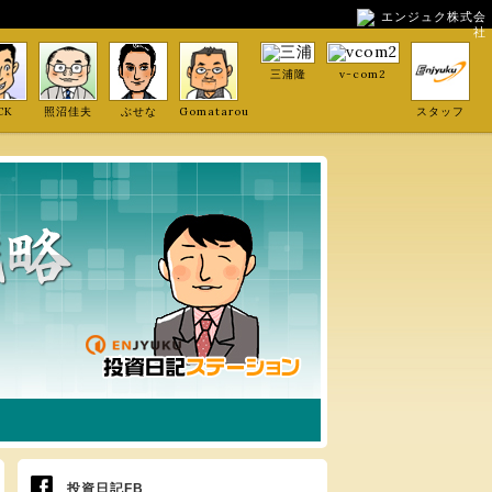
エンジュク株式会
社
三浦隆
v-com2
CK
照沼佳夫
ぶせな
Gomatarou
スタッフ
投資日記FB