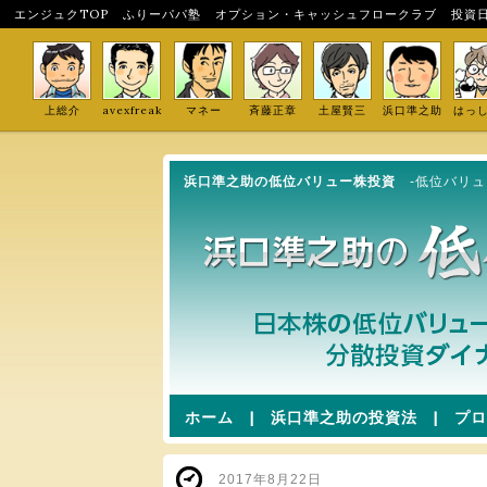
エンジュクTOP
ふりーパパ塾
オプション・キャッシュフロークラブ
投資
上総介
avexfreak
マネー
斉藤正章
土屋賢三
浜口準之助
はっ
浜口準之助の低位バリュー株投資
-低位バリ
ホーム
|
浜口準之助の投資法
|
プロ
2017年8月22日