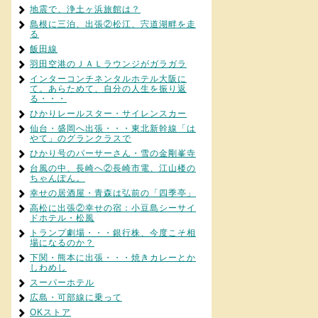
地震で、浄土ヶ浜旅館は？
島根に三泊、出張②松江、宍道湖畔を走
る
飯田線
羽田空港のＪＡＬラウンジがガラガラ
インターコンチネンタルホテル大阪に
て。あらためて、自分の人生を振り返
る・・・
ひかりレールスター・サイレンスカー
仙台・盛岡へ出張・・・東北新幹線「は
やて」のグランクラスで
ひかり号のパーサーさん・雪の金剛峯寺
台風の中、長崎へ②長崎市電、江山楼の
ちゃんぽん。
幸せの居酒屋・青森は弘前の「四季亭」
高松に出張②幸せの宿：小豆島シーサイ
ドホテル・松風
トランプ劇場・・・銀行株、今度こそ相
場になるのか？
下関・熊本に出張・・・焼きカレーとか
しわめし
スーパーホテル
広島・可部線に乗って
OKストア