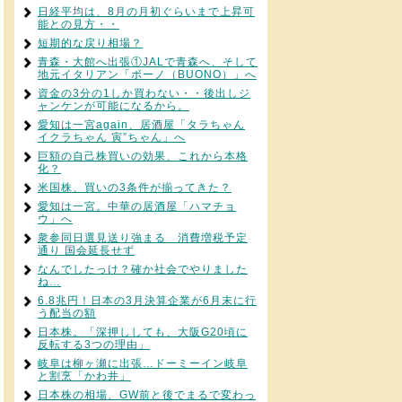
日経平均は、8月の月初ぐらいまで上昇可
能との見方・・
短期的な戻り相場？
青森・大館へ出張①JALで青森へ、そして
地元イタリアン「ボーノ（BUONO）」へ
資金の3分の1しか買わない・・後出しジ
ャンケンが可能になるから。
愛知は一宮again、居酒屋「タラちゃん
イクラちゃん 寅”ちゃん」へ
巨額の自己株買いの効果、これから本格
化？
米国株、買いの3条件が揃ってきた？
愛知は一宮。中華の居酒屋「ハマチョ
ウ」へ
衆参同日選見送り強まる 消費増税予定
通り 国会延長せず
なんでしたっけ？確か社会でやりました
ね…
6.8兆円！日本の3月決算企業が6月末に行
う配当の額
日本株。「深押ししても、大阪G20頃に
反転する3つの理由」
岐阜は柳ヶ瀬に出張…ドーミーイン岐阜
と割烹「かわ井」
日本株の相場、GW前と後でまるで変わっ