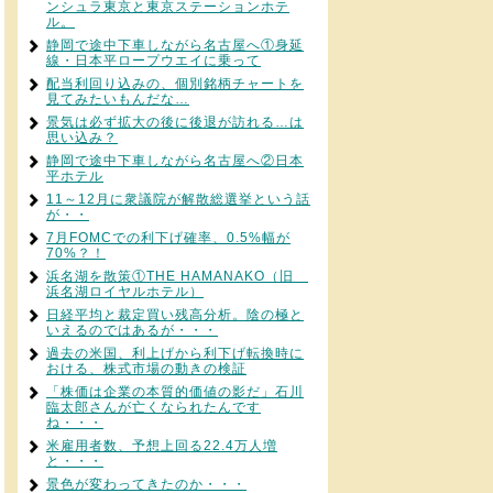
ンシュラ東京と東京ステーションホテ
ル。
静岡で途中下車しながら名古屋へ①身延
線・日本平ロープウエイに乗って
配当利回り込みの、個別銘柄チャートを
見てみたいもんだな…
景気は必ず拡大の後に後退が訪れる…は
思い込み？
静岡で途中下車しながら名古屋へ②日本
平ホテル
11～12月に衆議院が解散総選挙という話
が・・
7月FOMCでの利下げ確率、0.5%幅が
70%？！
浜名湖を散策①THE HAMANAKO（旧
浜名湖ロイヤルホテル）
日経平均と裁定買い残高分析。陰の極と
いえるのではあるが・・・
過去の米国、利上げから利下げ転換時に
おける、株式市場の動きの検証
「株価は企業の本質的価値の影だ」石川
臨太郎さんが亡くなられたんです
ね・・・
米雇用者数、予想上回る22.4万人増
と・・・
景色が変わってきたのか・・・