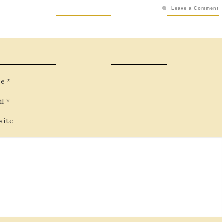
Leave a Comment
e
*
il
*
site