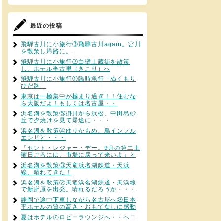
最近の投稿
飛騨古川に小旅行③飛騨古川again。宮川
を散策し帰路に。
飛騨古川に小旅行②白壁土蔵街を散策
し、ホテル季古里（きこり）へ
飛騨古川に小旅行①臨時急行「ぬくもり
ひだ路」
東京は一極集中が極まり過ぎ！！住むな
ら大阪だよ！もしくは名古屋・・
浜名湖を散策⑤掛川から浜松、中田島砂
丘で夕焼けを見て帰途に・・・
浜名湖を散策④ゆりかもめ、鳥インフル
エンザと・・・
「セント・レジャー・デー。9月の第二土
曜日ごろには、市場に戻って来いよ」と
浜名湖を散策③天竜浜名湖鉄道・天浜
線、晴れてきた！
浜名湖を散策②天竜浜名湖鉄道・天浜線
で新所原を出発。晴れるだろうか・・・
静岡で途中下車しながら名古屋へ③日本
平ホテルの質の高さ・おもてなしに感動
夏はホテルのロビーラウンジへ・・ペニ