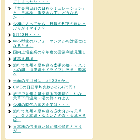
てしまったな・・・
「衆参同日戦の日程シミュレーション」
と。日本株、胸突き八丁。どうなる
か・・
令和に入ってから、日銀のETFの買いっ
ぷりがイマイチ？
5月13日・・・
中小型株のパフォーマンスが相対優位に
なるとき。
国内上場企業の今年度の営業利益見通し
波高き相場…
旅行で九州４県を巡る⓻湯の郷・くれよ
んの朝。海岸線をドライブし三角・熊本
へ
当面の注目日は、5月20日か。
CMEの日経平均先物が22,475円！
旅行で九州４県を巡る⑥素晴らしいな。
天草下田温泉・湯の郷くれよん
令和の時代の国内企業は・・・
旅行で九州４県を巡る⑤大分から天草
へ。久大本線・ゆふいんの森・天草三角
線。
日本株の信用買い残が減少傾向と言う
が…