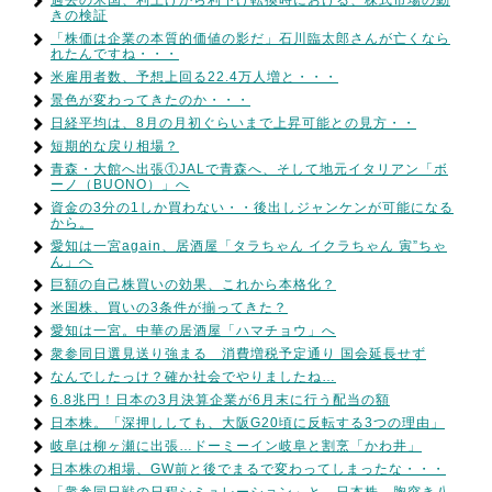
きの検証
「株価は企業の本質的価値の影だ」石川臨太郎さんが亡くなら
れたんですね・・・
米雇用者数、予想上回る22.4万人増と・・・
景色が変わってきたのか・・・
日経平均は、8月の月初ぐらいまで上昇可能との見方・・
短期的な戻り相場？
青森・大館へ出張①JALで青森へ、そして地元イタリアン「ボ
ーノ（BUONO）」へ
資金の3分の1しか買わない・・後出しジャンケンが可能になる
から。
愛知は一宮again、居酒屋「タラちゃん イクラちゃん 寅”ちゃ
ん」へ
巨額の自己株買いの効果、これから本格化？
米国株、買いの3条件が揃ってきた？
愛知は一宮。中華の居酒屋「ハマチョウ」へ
衆参同日選見送り強まる 消費増税予定通り 国会延長せず
なんでしたっけ？確か社会でやりましたね…
6.8兆円！日本の3月決算企業が6月末に行う配当の額
日本株。「深押ししても、大阪G20頃に反転する3つの理由」
岐阜は柳ヶ瀬に出張…ドーミーイン岐阜と割烹「かわ井」
日本株の相場、GW前と後でまるで変わってしまったな・・・
「衆参同日戦の日程シミュレーション」と。日本株、胸突き八