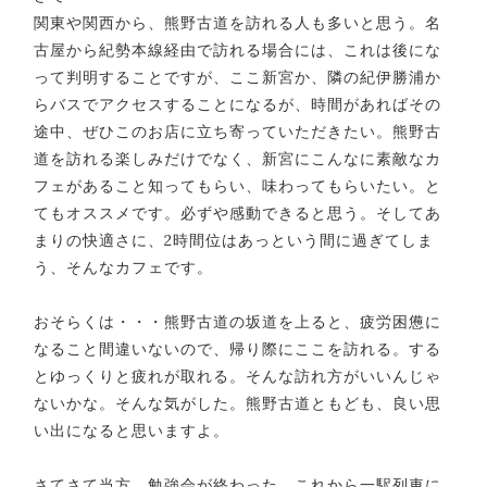
関東や関西から、熊野古道を訪れる人も多いと思う。名
古屋から紀勢本線経由で訪れる場合には、これは後にな
って判明することですが、ここ新宮か、隣の紀伊勝浦か
らバスでアクセスすることになるが、時間があればその
途中、ぜひこのお店に立ち寄っていただきたい。熊野古
道を訪れる楽しみだけでなく、新宮にこんなに素敵なカ
フェがあること知ってもらい、味わってもらいたい。と
てもオススメです。必ずや感動できると思う。そしてあ
まりの快適さに、2時間位はあっという間に過ぎてしま
う、そんなカフェです。
おそらくは・・・熊野古道の坂道を上ると、疲労困憊に
なること間違いないので、帰り際にここを訪れる。する
とゆっくりと疲れが取れる。そんな訪れ方がいいんじゃ
ないかな。そんな気がした。熊野古道ともども、良い思
い出になると思いますよ。
さてさて当方、勉強会が終わった。これから一駅列車に