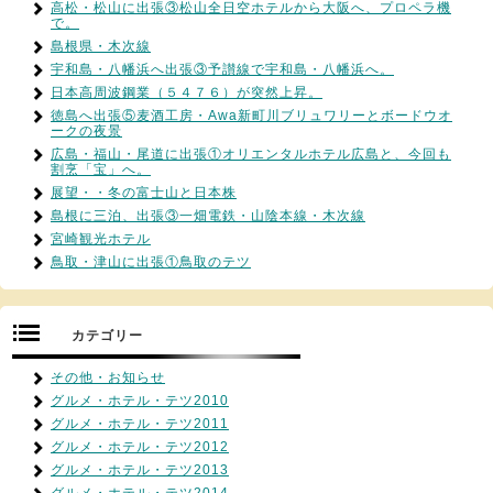
高松・松山に出張③松山全日空ホテルから大阪へ、プロペラ機
で。
島根県・木次線
宇和島・八幡浜へ出張③予讃線で宇和島・八幡浜へ。
日本高周波鋼業（５４７６）が突然上昇。
徳島へ出張⑤麦酒工房・Awa新町川ブリュワリーとボードウオ
ークの夜景
広島・福山・尾道に出張①オリエンタルホテル広島と、今回も
割烹「宝」へ。
展望・・冬の富士山と日本株
島根に三泊、出張③一畑電鉄・山陰本線・木次線
宮崎観光ホテル
鳥取・津山に出張①鳥取のテツ
カテゴリー
その他・お知らせ
グルメ・ホテル・テツ2010
グルメ・ホテル・テツ2011
グルメ・ホテル・テツ2012
グルメ・ホテル・テツ2013
グルメ・ホテル・テツ2014