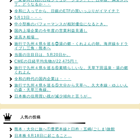
丁。どうなるか・・
令和に入ってから、日銀のETFの買いっぷりがイマイチ？
5月13日・・・
中小型株のパフォーマンスが相対優位になるとき。
国内上場企業の今年度の営業利益見通し
波高き相場…
旅行で九州４県を巡る⓻湯の郷・くれよんの朝。海岸線をドラ
イブし三角・熊本へ
当面の注目日は、5月20日か。
CMEの日経平均先物が22,475円！
旅行で九州４県を巡る⑥素晴らしいな。天草下田温泉・湯の郷
くれよん
令和の時代の国内企業は・・・
旅行で九州４県を巡る⑤大分から天草へ。久大本線・ゆふいん
の森・天草三角線。
日本株の信用買い残が減少傾向と言うが…
人気の投稿
熊本・大分に旅へ①豊肥本線と臼杵・五嶋(ごしま)旅館
日本株 6月18日に起こること…