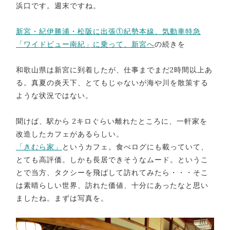
浜口です。週末ですね。
新宮・紀伊勝浦・松阪に出張①紀勢本線、気動車特急
「ワイドビュー南紀」に乗って、新宮へ
の続きを
和歌山県は新宮に到着したが、仕事までまだ2時間以上あ
る。真夏の炎天下、とてもじゃないが海や川を散策する
ような状況ではない。
聞けば、駅から 2キロぐらい離れたところに、一軒家を
改造したカフェがあるらしい。
「きむら家」
というカフェ。食べログにも載っていて、
とても高評価。しかも長居できそうなムード。というこ
とで当方、タクシーを飛ばして訪れてみたら・・・そこ
は素晴らしい世界、訪れた価値、十分にあったなと思い
ましたね。まずは写真を。