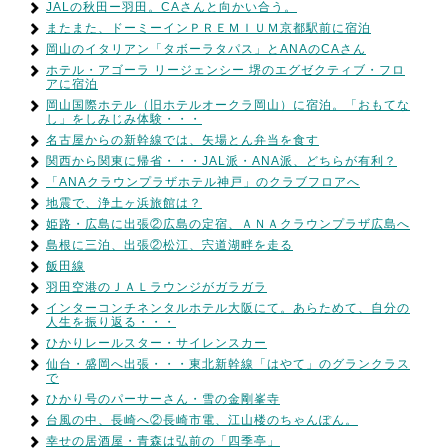
JALの秋田ー羽田。CAさんと向かい合う。
またまた、ドーミーインＰＲＥＭＩＵＭ京都駅前に宿泊
岡山のイタリアン「タボーラタパス」とANAのCAさん
ホテル・アゴーラ リージェンシー 堺のエグゼクティブ・フロ
アに宿泊
岡山国際ホテル（旧ホテルオークラ岡山）に宿泊。「おもてな
し」をしみじみ体験・・・
名古屋からの新幹線では、矢場とん弁当を食す
関西から関東に帰省・・・JAL派・ANA派、どちらが有利？
「ANAクラウンプラザホテル神戸」のクラブフロアへ
地震で、浄土ヶ浜旅館は？
姫路・広島に出張②広島の定宿、ＡＮＡクラウンプラザ広島へ
島根に三泊、出張②松江、宍道湖畔を走る
飯田線
羽田空港のＪＡＬラウンジがガラガラ
インターコンチネンタルホテル大阪にて。あらためて、自分の
人生を振り返る・・・
ひかりレールスター・サイレンスカー
仙台・盛岡へ出張・・・東北新幹線「はやて」のグランクラス
で
ひかり号のパーサーさん・雪の金剛峯寺
台風の中、長崎へ②長崎市電、江山楼のちゃんぽん。
幸せの居酒屋・青森は弘前の「四季亭」