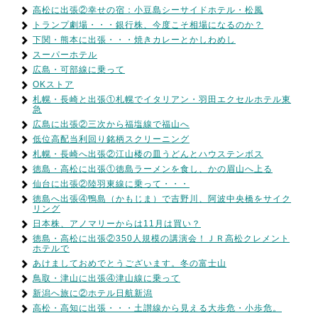
高松に出張②幸せの宿：小豆島シーサイドホテル・松風
トランプ劇場・・・銀行株、今度こそ相場になるのか？
下関・熊本に出張・・・焼きカレーとかしわめし
スーパーホテル
広島・可部線に乗って
OKストア
札幌・長崎と出張①札幌でイタリアン・羽田エクセルホテル東
急
広島に出張②三次から福塩線で福山へ
低位高配当利回り銘柄スクリーニング
札幌・長崎へ出張②江山楼の皿うどんとハウステンボス
徳島・高松に出張①徳島ラーメンを食し、かの眉山へ上る
仙台に出張②陸羽東線に乗って・・・
徳島へ出張④鴨島（かもじま）で吉野川、阿波中央橋をサイク
リング
日本株、アノマリーからは11月は買い？
徳島・高松に出張②350人規模の講演会！ＪＲ高松クレメント
ホテルで
あけましておめでとうございます。冬の富士山
鳥取・津山に出張④津山線に乗って
新潟へ旅に②ホテル日航新潟
高松・高知に出張・・・土讃線から見える大歩危・小歩危。