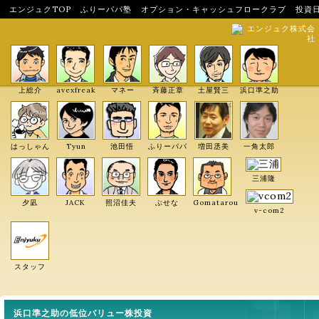
エンジュクTOP
ふりーパパ塾
オプション・キャッシュフロークラブ
投資
エンジュク株式会
社
上総介
avexfreak
マネー
斉藤正章
土屋賢三
浜口準之助
はっしゃん
Tyun
池田悟
ふりーパパ
増田丞美
一角太郎
三浦隆
夕凪
JACK
照沼佳夫
ぶせな
Gomatarou
v-com2
スタッフ
浜口準之助の低位バリュー株投資