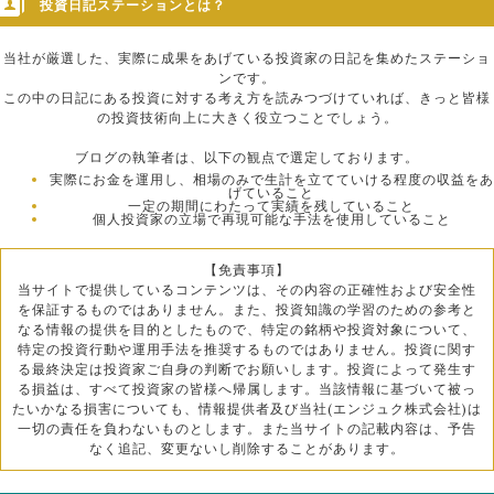
投資日記ステーションとは？
当社が厳選した、実際に成果をあげている投資家の日記を集めたステーショ
ンです。
この中の日記にある投資に対する考え方を読みつづけていれば、きっと皆様
の投資技術向上に大きく役立つことでしょう。
ブログの執筆者は、以下の観点で選定しております。
実際にお金を運用し、相場のみで生計を立てていける程度の収益をあ
げていること
一定の期間にわたって実績を残していること
個人投資家の立場で再現可能な手法を使用していること
【免責事項】
当サイトで提供しているコンテンツは、その内容の正確性および安全性
を保証するものではありません。また、投資知識の学習のための参考と
なる情報の提供を目的としたもので、特定の銘柄や投資対象について、
特定の投資行動や運用手法を推奨するものではありません。投資に関す
る最終決定は投資家ご自身の判断でお願いします。投資によって発生す
る損益は、すべて投資家の皆様へ帰属します。当該情報に基づいて被っ
たいかなる損害についても、情報提供者及び当社(エンジュク株式会社)は
一切の責任を負わないものとします。また当サイトの記載内容は、予告
なく追記、変更ないし削除することがあります。