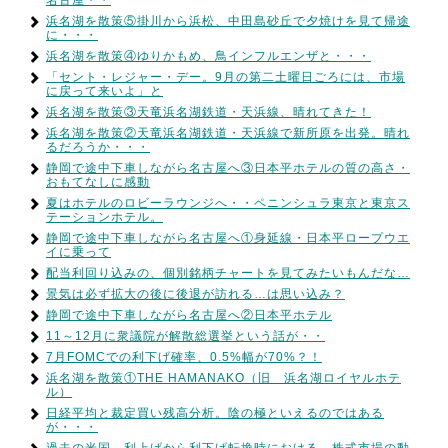
浜名湖を散策⑤掛川から浜松、中田島砂丘で夕焼けを見て帰途
に・・・
浜名湖を散策④ゆりかもめ、鳥インフルエンザと・・・
「セント・レジャー・デー。9月の第二土曜日ごろには、市場
に戻って来いよ」と
浜名湖を散策③天竜浜名湖鉄道・天浜線、晴れてきた！
浜名湖を散策②天竜浜名湖鉄道・天浜線で新所原を出発。晴れ
るだろうか・・・
静岡で途中下車しながら名古屋へ③日本平ホテルの質の高さ・
おもてなしに感動
夏はホテルのロビーラウンジへ・・ペニンシュラ東京と東京ス
テーションホテル。
静岡で途中下車しながら名古屋へ①身延線・日本平ロープウエ
イに乗って
配当利回り込みの、個別銘柄チャートを見てみたいもんだな…
景気は必ず拡大の後に後退が訪れる…は思い込み？
静岡で途中下車しながら名古屋へ②日本平ホテル
11～12月に衆議院が解散総選挙という話が・・
7月FOMCでの利下げ確率、0.5%幅が70%？！
浜名湖を散策①THE HAMANAKO（旧 浜名湖ロイヤルホテ
ル）
日経平均と裁定買い残高分析。陰の極といえるのではある
が・・・
過去の米国、利上げから利下げ転換時における、株式市場の動