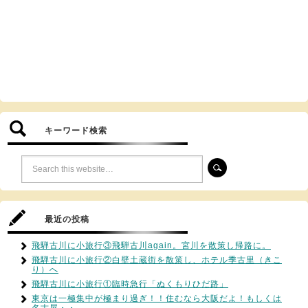
キーワード検索
最近の投稿
飛騨古川に小旅行③飛騨古川again。宮川を散策し帰路に。
飛騨古川に小旅行②白壁土蔵街を散策し、ホテル季古里（きこ
り）へ
飛騨古川に小旅行①臨時急行「ぬくもりひだ路」
東京は一極集中が極まり過ぎ！！住むなら大阪だよ！もしくは
名古屋・・