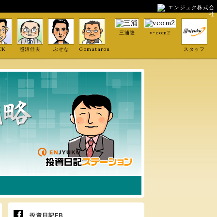
エンジュク株式会
社
三浦隆
v-com2
CK
照沼佳夫
ぶせな
Gomatarou
スタッフ
投資日記FB