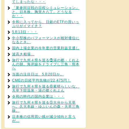
てしまったな・・・
「衆参同日戦の日程シミュレーション」
と。日本株、胸突き八丁。どうなる
か・・
令和に入ってから、日銀のETFの買いっ
ぷりがイマイチ？
5月13日・・・
中小型株のパフォーマンスが相対優位に
なるとき。
国内上場企業の今年度の営業利益見通し
波高き相場…
旅行で九州４県を巡る⓻湯の郷・くれよ
んの朝。海岸線をドライブし三角・熊本
へ
当面の注目日は、5月20日か。
CMEの日経平均先物が22,475円！
旅行で九州４県を巡る⑥素晴らしいな。
天草下田温泉・湯の郷くれよん
令和の時代の国内企業は・・・
旅行で九州４県を巡る⑤大分から天草
へ。久大本線・ゆふいんの森・天草三角
線。
日本株の信用買い残が減少傾向と言う
が…