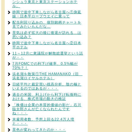
ンシュラ東京と東京ステーションホテ
ル。
静岡で途中下車しながら名古屋へ①身延
線・日本平ロープウエイに乗って
配当利回り込みの、個別銘柄チャートを
見てみたいもんだな…
景気は必ず拡大の後に後退が訪れる…は
思い込み？
静岡で途中下車しながら名古屋へ②日本
平ホテル
11～12月に衆議院が解散総選挙という話
が・・
7月FOMCでの利下げ確率、0.5%幅が
70%？！
浜名湖を散策①THE HAMANAKO（旧
浜名湖ロイヤルホテル）
日経平均と裁定買い残高分析。陰の極と
いえるのではあるが・・・
過去の米国、利上げから利下げ転換時に
おける、株式市場の動きの検証
「株価は企業の本質的価値の影だ」石川
臨太郎さんが亡くなられたんです
ね・・・
米雇用者数、予想上回る22.4万人増
と・・・
景色が変わってきたのか・・・