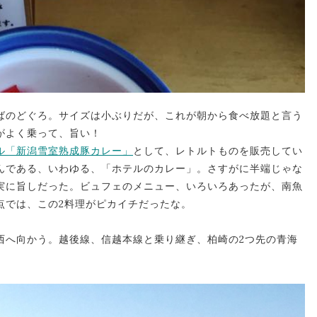
ばのどぐろ。サイズは小ぶりだが、これが朝から食べ放題と言う
がよく乗って、旨い！
ル「新潟雪室熟成豚カレー」
として、レトルトものを販売してい
んである、いわゆる、「ホテルのカレー」。さすがに半端じゃな
実に旨しだった。ビュフェのメニュー、いろいろあったが、南魚
点では、この2料理がピカイチだったな。
西へ向かう。越後線、信越本線と乗り継ぎ、柏崎の2つ先の青海