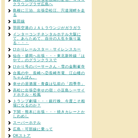
クラウンプラザ広島へ
島根に三泊、出張②松江、宍道湖畔を走
る
飯田線
羽田空港のＪＡＬラウンジがガラガラ
インターコンチネンタルホテル大阪に
て。あらためて、自分の人生を振り返
る・・・
ひかりレールスター・サイレンスカー
仙台・盛岡へ出張・・・東北新幹線「は
やて」のグランクラスで
ひかり号のパーサーさん・雪の金剛峯寺
台風の中、長崎へ②長崎市電、江山楼の
ちゃんぽん。
幸せの居酒屋・青森は弘前の「四季亭」
高松に出張②幸せの宿：小豆島シーサイ
ドホテル・松風
トランプ劇場・・・銀行株、今度こそ相
場になるのか？
下関・熊本に出張・・・焼きカレーとか
しわめし
スーパーホテル
広島・可部線に乗って
OKストア