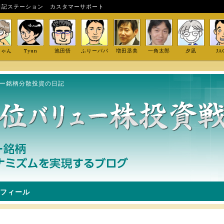
日記ステーション
カスタマーサポート
しゃん
Tyun
池田悟
ふりーパパ
増田丞美
一角太郎
夕凪
JA
ュー銘柄分散投資の日記
フィール