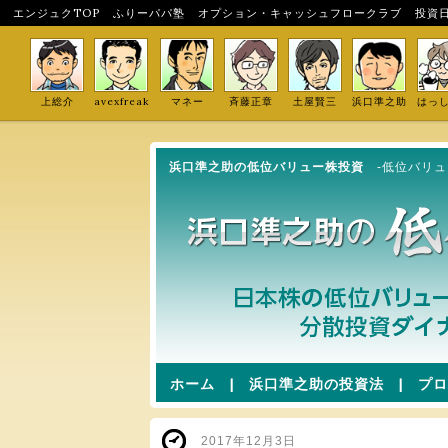
エンジュクTOP
ふりーパパ塾
オプション・キャッシュフロークラブ
投資
上総介
avexfreak
マネー
斉藤正章
土屋賢三
浜口準之助
はっ
浜口準之助の低位バリュー株投資
-低位バリ
ホーム
|
浜口準之助の投資法
|
プロ
2017年12月3日