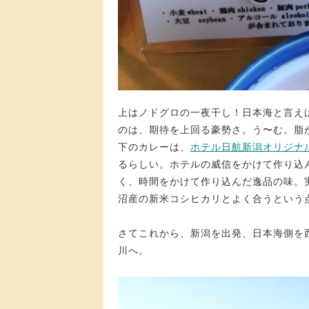
上はノドグロの一夜干し！日本海と言え
のは、期待を上回る豪勢さ。う〜む。脂
下のカレーは、
ホテル日航新潟オリジナ
るらしい。ホテルの威信をかけて作り込
く、時間をかけて作り込んだ逸品の味。
沼産の新米コシヒカリとよく合うという
さてこれから、新潟を出発、日本海側を
川へ。