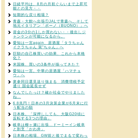
日経平均は、8月の月初ぐらいまで上昇可
能との見方・・
短期的な戻り相場？
青森・大館へ出張①JALで青森へ、そして
地元イタリアン「ボーノ（BUONO）」へ
資金の3分の1しか買わない・・後出しジ
ャンケンが可能になるから。
愛知は一宮again、居酒屋「タラちゃん
イクラちゃん 寅”ちゃん」へ
巨額の自己株買いの効果、これから本格
化？
米国株、買いの3条件が揃ってきた？
愛知は一宮。中華の居酒屋「ハマチョ
ウ」へ
衆参同日選見送り強まる 消費増税予定
通り 国会延長せず
なんでしたっけ？確か社会でやりました
ね…
6.8兆円！日本の3月決算企業が6月末に行
う配当の額
日本株。「深押ししても、大阪G20頃に
反転する3つの理由」
岐阜は柳ヶ瀬に出張…ドーミーイン岐阜
と割烹「かわ井」
日本株の相場、GW前と後でまるで変わっ