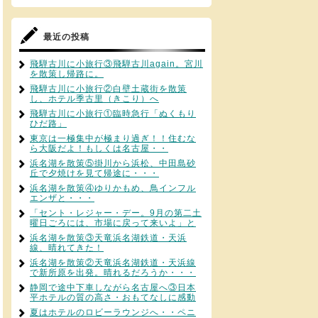
最近の投稿
飛騨古川に小旅行③飛騨古川again。宮川
を散策し帰路に。
飛騨古川に小旅行②白壁土蔵街を散策
し、ホテル季古里（きこり）へ
飛騨古川に小旅行①臨時急行「ぬくもり
ひだ路」
東京は一極集中が極まり過ぎ！！住むな
ら大阪だよ！もしくは名古屋・・
浜名湖を散策⑤掛川から浜松、中田島砂
丘で夕焼けを見て帰途に・・・
浜名湖を散策④ゆりかもめ、鳥インフル
エンザと・・・
「セント・レジャー・デー。9月の第二土
曜日ごろには、市場に戻って来いよ」と
浜名湖を散策③天竜浜名湖鉄道・天浜
線、晴れてきた！
浜名湖を散策②天竜浜名湖鉄道・天浜線
で新所原を出発。晴れるだろうか・・・
静岡で途中下車しながら名古屋へ③日本
平ホテルの質の高さ・おもてなしに感動
夏はホテルのロビーラウンジへ・・ペニ