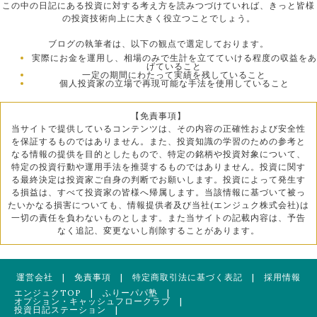
この中の日記にある投資に対する考え方を読みつづけていれば、きっと皆様
の投資技術向上に大きく役立つことでしょう。
ブログの執筆者は、以下の観点で選定しております。
実際にお金を運用し、相場のみで生計を立てていける程度の収益をあ
げていること
一定の期間にわたって実績を残していること
個人投資家の立場で再現可能な手法を使用していること
【免責事項】
当サイトで提供しているコンテンツは、その内容の正確性および安全性
を保証するものではありません。また、投資知識の学習のための参考と
なる情報の提供を目的としたもので、特定の銘柄や投資対象について、
特定の投資行動や運用手法を推奨するものではありません。投資に関す
る最終決定は投資家ご自身の判断でお願いします。投資によって発生す
る損益は、すべて投資家の皆様へ帰属します。当該情報に基づいて被っ
たいかなる損害についても、情報提供者及び当社(エンジュク株式会社)は
一切の責任を負わないものとします。また当サイトの記載内容は、予告
なく追記、変更ないし削除することがあります。
運営会社
|
免責事項
|
特定商取引法に基づく表記
|
採用情報
エンジュクTOP
|
ふりーパパ塾
|
オプション・キャッシュフロークラブ
|
投資日記ステーション
|