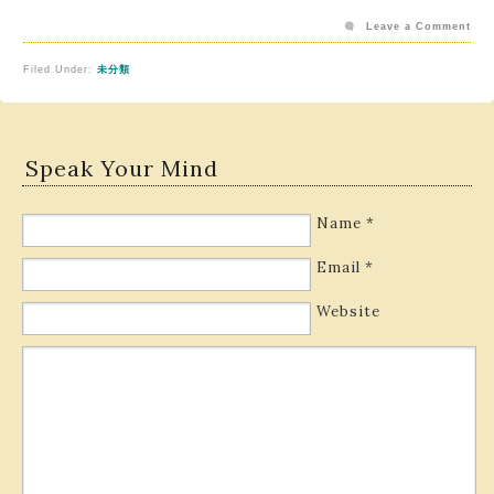
Leave a Comment
Filed Under:
未分類
Speak Your Mind
Name
*
Email
*
Website