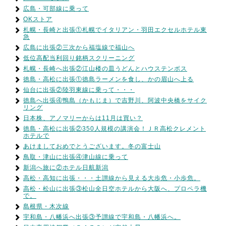
広島・可部線に乗って
OKストア
札幌・長崎と出張①札幌でイタリアン・羽田エクセルホテル東
急
広島に出張②三次から福塩線で福山へ
低位高配当利回り銘柄スクリーニング
札幌・長崎へ出張②江山楼の皿うどんとハウステンボス
徳島・高松に出張①徳島ラーメンを食し、かの眉山へ上る
仙台に出張②陸羽東線に乗って・・・
徳島へ出張④鴨島（かもじま）で吉野川、阿波中央橋をサイク
リング
日本株、アノマリーからは11月は買い？
徳島・高松に出張②350人規模の講演会！ＪＲ高松クレメント
ホテルで
あけましておめでとうございます。冬の富士山
鳥取・津山に出張④津山線に乗って
新潟へ旅に②ホテル日航新潟
高松・高知に出張・・・土讃線から見える大歩危・小歩危。
高松・松山に出張③松山全日空ホテルから大阪へ、プロペラ機
で。
島根県・木次線
宇和島・八幡浜へ出張③予讃線で宇和島・八幡浜へ。