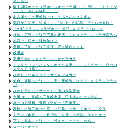
アに宿泊
岡山国際ホテル（旧ホテルオークラ岡山）に宿泊。「おもてな
し」をしみじみ体験・・・
名古屋からの新幹線では、矢場とん弁当を食す
関西から関東に帰省・・・JAL派・ANA派、どちらが有利？
「ANAクラウンプラザホテル神戸」のクラブフロアへ
姫路・広島に出張②広島の定宿、ＡＮＡクラウンプラザ広島へ
地震で、浄土ヶ浜旅館は？
島根に三泊、出張②松江、宍道湖畔を走る
飯田線
羽田空港のＪＡＬラウンジがガラガラ
インターコンチネンタルホテル大阪にて。あらためて、自分の
人生を振り返る・・・
ひかりレールスター・サイレンスカー
仙台・盛岡へ出張・・・東北新幹線「はやて」のグランクラス
で
ひかり号のパーサーさん・雪の金剛峯寺
台風の中、長崎へ②長崎市電、江山楼のちゃんぽん。
幸せの居酒屋・青森は弘前の「四季亭」
高松に出張②幸せの宿：小豆島シーサイドホテル・松風
トランプ劇場・・・銀行株、今度こそ相場になるのか？
下関・熊本に出張・・・焼きカレーとかしわめし
スーパーホテル