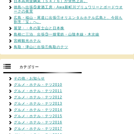
日本高周波鋼業（５４７６）が突然上昇。
徳島へ出張⑤麦酒工房・Awa新町川ブリュワリーとボードウオ
ークの夜景
広島・福山・尾道に出張①オリエンタルホテル広島と、今回も
割烹「宝」へ。
展望・・冬の富士山と日本株
島根に三泊、出張③一畑電鉄・山陰本線・木次線
宮崎観光ホテル
鳥取・津山に出張①鳥取のテツ
カテゴリー
その他・お知らせ
グルメ・ホテル・テツ2010
グルメ・ホテル・テツ2011
グルメ・ホテル・テツ2012
グルメ・ホテル・テツ2013
グルメ・ホテル・テツ2014
グルメ・ホテル・テツ2015
グルメ・ホテル・テツ2016
グルメ・ホテル・テツ2017