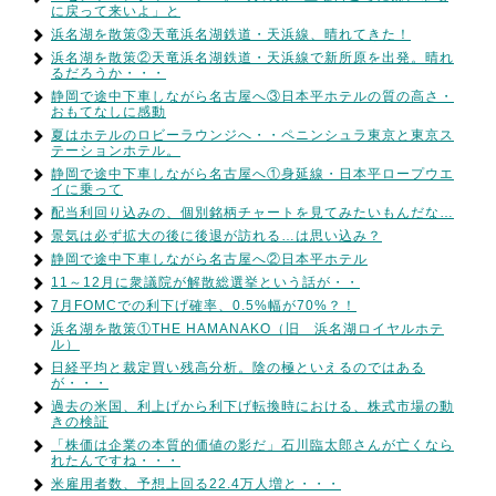
に戻って来いよ」と
浜名湖を散策③天竜浜名湖鉄道・天浜線、晴れてきた！
浜名湖を散策②天竜浜名湖鉄道・天浜線で新所原を出発。晴れ
るだろうか・・・
静岡で途中下車しながら名古屋へ③日本平ホテルの質の高さ・
おもてなしに感動
夏はホテルのロビーラウンジへ・・ペニンシュラ東京と東京ス
テーションホテル。
静岡で途中下車しながら名古屋へ①身延線・日本平ロープウエ
イに乗って
配当利回り込みの、個別銘柄チャートを見てみたいもんだな…
景気は必ず拡大の後に後退が訪れる…は思い込み？
静岡で途中下車しながら名古屋へ②日本平ホテル
11～12月に衆議院が解散総選挙という話が・・
7月FOMCでの利下げ確率、0.5%幅が70%？！
浜名湖を散策①THE HAMANAKO（旧 浜名湖ロイヤルホテ
ル）
日経平均と裁定買い残高分析。陰の極といえるのではある
が・・・
過去の米国、利上げから利下げ転換時における、株式市場の動
きの検証
「株価は企業の本質的価値の影だ」石川臨太郎さんが亡くなら
れたんですね・・・
米雇用者数、予想上回る22.4万人増と・・・