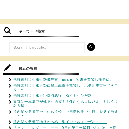
キーワード検索
最近の投稿
飛騨古川に小旅行③飛騨古川again。宮川を散策し帰路に。
飛騨古川に小旅行②白壁土蔵街を散策し、ホテル季古里（きこ
り）へ
飛騨古川に小旅行①臨時急行「ぬくもりひだ路」
東京は一極集中が極まり過ぎ！！住むなら大阪だよ！もしくは
名古屋・・
浜名湖を散策⑤掛川から浜松、中田島砂丘で夕焼けを見て帰途
に・・・
浜名湖を散策④ゆりかもめ、鳥インフルエンザと・・・
「セント・レジャー・デー。9月の第二土曜日ごろには、市場