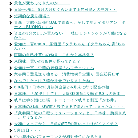
景色が変わってきたのか・・・
日経平均は、8月の月初ぐらいまで上昇可能との見方・・
短期的な戻り相場？
青森・大館へ出張①JALで青森へ、そして地元イタリアン「ボ
ーノ（BUONO）」へ
資金の3分の1しか買わない・・後出しジャンケンが可能になる
から。
愛知は一宮again、居酒屋「タラちゃん イクラちゃん 寅”ちゃ
ん」へ
巨額の自己株買いの効果、これから本格化？
米国株、買いの3条件が揃ってきた？
愛知は一宮。中華の居酒屋「ハマチョウ」へ
衆参同日選見送り強まる 消費増税予定通り 国会延長せず
なんでしたっけ？確か社会でやりましたね…
6.8兆円！日本の3月決算企業が6月末に行う配当の額
日本株。「深押ししても、大阪G20頃に反転する3つの理由」
岐阜は柳ヶ瀬に出張…ドーミーイン岐阜と割烹「かわ井」
日本株の相場、GW前と後でまるで変わってしまったな・・・
「衆参同日戦の日程シミュレーション」と。日本株、胸突き八
丁。どうなるか・・
令和に入ってから、日銀のETFの買いっぷりがイマイチ？
5月13日・・・
中小型株のパフォーマンスが相対優位になるとき。