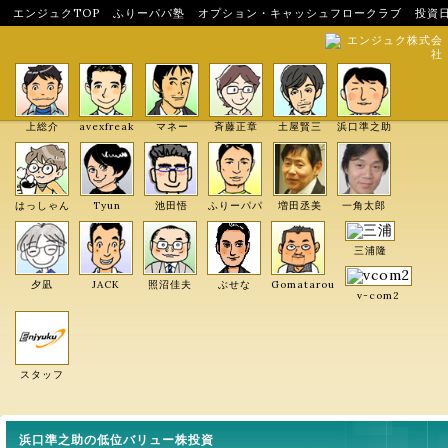
エンジュクTOP
ふりーパパ塾
オプション・キャッシュフロークラブ
投資
エンジュク株式会
社
上総介
avexfreak
マネー
斉藤正章
土屋賢三
浜口準之助
はっしゃん
Tyun
池田悟
ふりーパパ
増田丞美
一角太郎
三浦隆
夕凪
JACK
照沼佳夫
ぶせな
Gomatarou
v-com2
スタッフ
浜口準之助の低位バリュー株投資