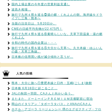
国内上場企業の今年度の営業利益見通し
波高き相場…
旅行で九州４県を巡る⓻湯の郷・くれよんの朝。海岸線をドラ
イブし三角・熊本へ
当面の注目日は、5月20日か。
CMEの日経平均先物が22,475円！
旅行で九州４県を巡る⑥素晴らしいな。天草下田温泉・湯の郷
くれよん
令和の時代の国内企業は・・・
旅行で九州４県を巡る⑤大分から天草へ。久大本線・ゆふいん
の森・天草三角線。
日本株の信用買い残が減少傾向と言うが…
人気の投稿
熊本・大分に旅へ①豊肥本線と臼杵・五嶋(ごしま)旅館
日本株 6月18日に起こること…
JALの秋田ー羽田。CAさんと向かい合う。
またまた、ドーミーインＰＲＥＭＩＵＭ京都駅前に宿泊
岡山のイタリアン「タボーラタパス」とANAのCAさん
ホテル・アゴーラ リージェンシー 堺のエグゼクティブ・フロ