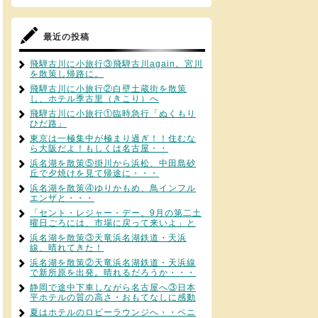
最近の投稿
飛騨古川に小旅行③飛騨古川again。宮川
を散策し帰路に。
飛騨古川に小旅行②白壁土蔵街を散策
し、ホテル季古里（きこり）へ
飛騨古川に小旅行①臨時急行「ぬくもり
ひだ路」
東京は一極集中が極まり過ぎ！！住むな
ら大阪だよ！もしくは名古屋・・
浜名湖を散策⑤掛川から浜松、中田島砂
丘で夕焼けを見て帰途に・・・
浜名湖を散策④ゆりかもめ、鳥インフル
エンザと・・・
「セント・レジャー・デー。9月の第二土
曜日ごろには、市場に戻って来いよ」と
浜名湖を散策③天竜浜名湖鉄道・天浜
線、晴れてきた！
浜名湖を散策②天竜浜名湖鉄道・天浜線
で新所原を出発。晴れるだろうか・・・
静岡で途中下車しながら名古屋へ③日本
平ホテルの質の高さ・おもてなしに感動
夏はホテルのロビーラウンジへ・・ペニ