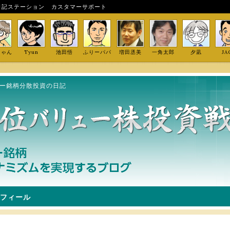
日記ステーション
カスタマーサポート
しゃん
Tyun
池田悟
ふりーパパ
増田丞美
一角太郎
夕凪
JA
ュー銘柄分散投資の日記
フィール