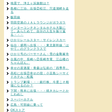
地震で、浄土ヶ浜旅館は？
島根に三泊、出張②松江、宍道湖畔を走
る
飯田線
羽田空港のＪＡＬラウンジがガラガラ
インターコンチネンタルホテル大阪に
て。あらためて、自分の人生を振り返
る・・・
ひかりレールスター・サイレンスカー
仙台・盛岡へ出張・・・東北新幹線「は
やて」のグランクラスで
ひかり号のパーサーさん・雪の金剛峯寺
台風の中、長崎へ②長崎市電、江山楼の
ちゃんぽん。
幸せの居酒屋・青森は弘前の「四季亭」
高松に出張②幸せの宿：小豆島シーサイ
ドホテル・松風
トランプ劇場・・・銀行株、今度こそ相
場になるのか？
下関・熊本に出張・・・焼きカレーとか
しわめし
スーパーホテル
広島・可部線に乗って
OKストア