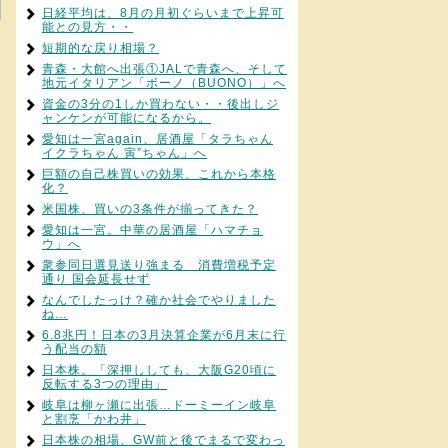
日経平均は、8月の月初ぐらいまで上昇可
能との見方・・
短期的な戻り相場？
青森・大館へ出張①JALで青森へ、そして
地元イタリアン「ボーノ（BUONO）」へ
資金の3分の1しか買わない・・後出しジ
ャンケンが可能になるから。
愛知は一宮again、居酒屋「タラちゃん
イクラちゃん 寅”ちゃん」へ
巨額の自己株買いの効果、これから本格
化？
米国株、買いの3条件が揃ってきた？
愛知は一宮。中華の居酒屋「ハマチョ
ウ」へ
衆参同日選見送り強まる 消費増税予定
通り 国会延長せず
なんでしたっけ？確か社会でやりました
ね…
6.8兆円！日本の3月決算企業が6月末に行
う配当の額
日本株。「深押ししても、大阪G20頃に
反転する3つの理由」
岐阜は柳ヶ瀬に出張…ドーミーイン岐阜
と割烹「かわ井」
日本株の相場、GW前と後でまるで変わっ