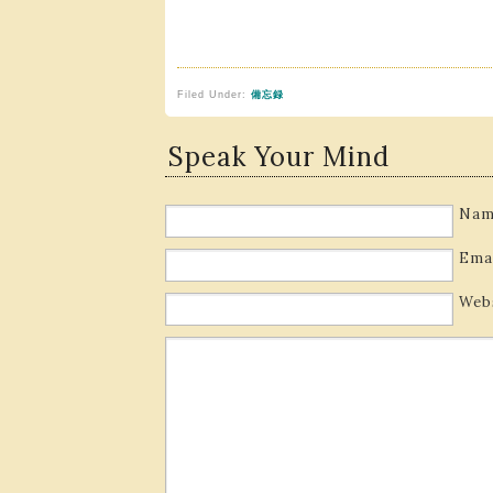
Filed Under:
備忘録
Speak Your Mind
Nam
Ema
Web