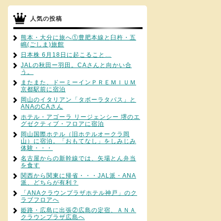
人気の投稿
熊本・大分に旅へ①豊肥本線と臼杵・五
嶋(ごしま)旅館
日本株 6月18日に起こること…
JALの秋田ー羽田。CAさんと向かい合
う。
またまた、ドーミーインＰＲＥＭＩＵＭ
京都駅前に宿泊
岡山のイタリアン「タボーラタパス」と
ANAのCAさん
ホテル・アゴーラ リージェンシー 堺のエ
グゼクティブ・フロアに宿泊
岡山国際ホテル（旧ホテルオークラ岡
山）に宿泊。「おもてなし」をしみじみ
体験・・・
名古屋からの新幹線では、矢場とん弁当
を食す
関西から関東に帰省・・・JAL派・ANA
派、どちらが有利？
「ANAクラウンプラザホテル神戸」のク
ラブフロアへ
姫路・広島に出張②広島の定宿、ＡＮＡ
クラウンプラザ広島へ