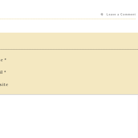
Leave a Comment
e
*
il
*
site