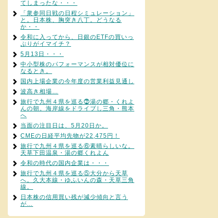
てしまったな・・・
「衆参同日戦の日程シミュレーション」
と。日本株、胸突き八丁。どうなる
か・・
令和に入ってから、日銀のETFの買いっ
ぷりがイマイチ？
5月13日・・・
中小型株のパフォーマンスが相対優位に
なるとき。
国内上場企業の今年度の営業利益見通し
波高き相場…
旅行で九州４県を巡る⓻湯の郷・くれよ
んの朝。海岸線をドライブし三角・熊本
へ
当面の注目日は、5月20日か。
CMEの日経平均先物が22,475円！
旅行で九州４県を巡る⑥素晴らしいな。
天草下田温泉・湯の郷くれよん
令和の時代の国内企業は・・・
旅行で九州４県を巡る⑤大分から天草
へ。久大本線・ゆふいんの森・天草三角
線。
日本株の信用買い残が減少傾向と言う
が…