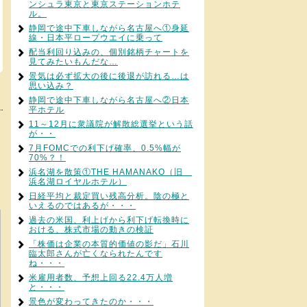
ンシュラ東京と東京ステーションホテ
ル。
静岡で途中下車しながら名古屋へ①身延
線・日本平ロープウエイに乗って
配当利回り込みの、個別銘柄チャートを
見てみたいもんだな…
景気は必ず拡大の後に後退が訪れる…は
思い込み？
静岡で途中下車しながら名古屋へ②日本
平ホテル
11～12月に衆議院が解散総選挙という話
が・・
7月FOMCでの利下げ確率、0.5%幅が
70%？！
浜名湖を散策①THE HAMANAKO（旧
浜名湖ロイヤルホテル）
日経平均と裁定買い残高分析。陰の極と
いえるのではあるが・・・
過去の米国、利上げから利下げ転換時に
おける、株式市場の動きの検証
「株価は企業の本質的価値の影だ」石川
臨太郎さんが亡くなられたんです
ね・・・
米雇用者数、予想上回る22.4万人増
と・・・
景色が変わってきたのか・・・