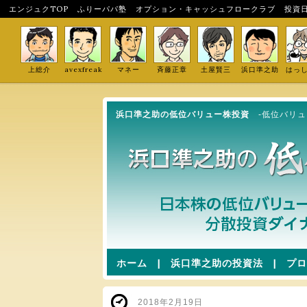
エンジュクTOP
ふりーパパ塾
オプション・キャッシュフロークラブ
投資
上総介
avexfreak
マネー
斉藤正章
土屋賢三
浜口準之助
はっ
浜口準之助の低位バリュー株投資
-低位バリ
ホーム
|
浜口準之助の投資法
|
プロ
2018年2月19日