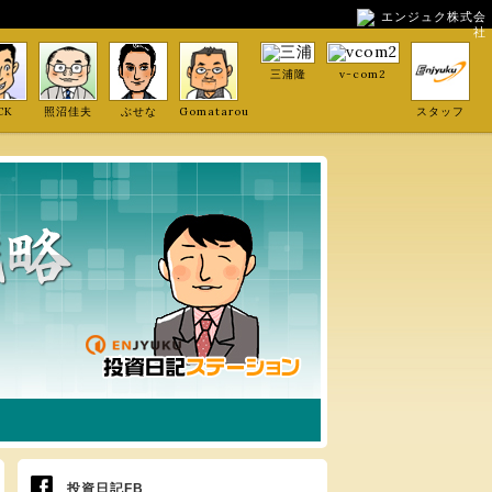
エンジュク株式会
社
三浦隆
v-com2
CK
照沼佳夫
ぶせな
Gomatarou
スタッフ
投資日記FB