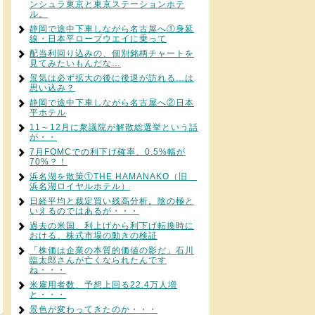
ンシュラ東京と東京ステーションホテ
ル。
静岡で途中下車しながら名古屋へ①身延
線・日本平ロープウエイに乗って
配当利回り込みの、個別銘柄チャートを
見てみたいもんだな…
景気は必ず拡大の後に後退が訪れる…は
思い込み？
静岡で途中下車しながら名古屋へ②日本
平ホテル
11～12月に衆議院が解散総選挙という話
が・・
7月FOMCでの利下げ確率、0.5%幅が
70%？！
浜名湖を散策①THE HAMANAKO（旧
浜名湖ロイヤルホテル）
日経平均と裁定買い残高分析。陰の極と
いえるのではあるが・・・
過去の米国、利上げから利下げ転換時に
おける、株式市場の動きの検証
「株価は企業の本質的価値の影だ」石川
臨太郎さんが亡くなられたんです
ね・・・
米雇用者数、予想上回る22.4万人増
と・・・
景色が変わってきたのか・・・