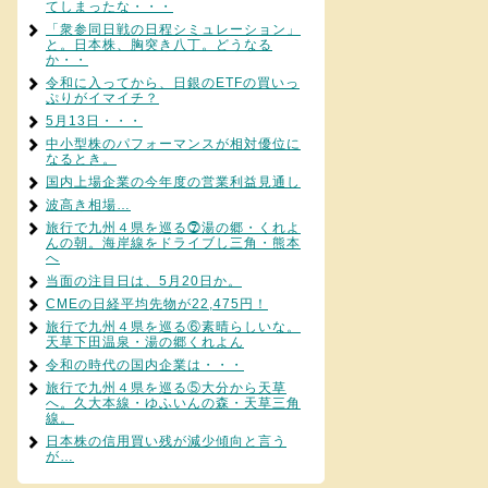
てしまったな・・・
「衆参同日戦の日程シミュレーション」
と。日本株、胸突き八丁。どうなる
か・・
令和に入ってから、日銀のETFの買いっ
ぷりがイマイチ？
5月13日・・・
中小型株のパフォーマンスが相対優位に
なるとき。
国内上場企業の今年度の営業利益見通し
波高き相場…
旅行で九州４県を巡る⓻湯の郷・くれよ
んの朝。海岸線をドライブし三角・熊本
へ
当面の注目日は、5月20日か。
CMEの日経平均先物が22,475円！
旅行で九州４県を巡る⑥素晴らしいな。
天草下田温泉・湯の郷くれよん
令和の時代の国内企業は・・・
旅行で九州４県を巡る⑤大分から天草
へ。久大本線・ゆふいんの森・天草三角
線。
日本株の信用買い残が減少傾向と言う
が…