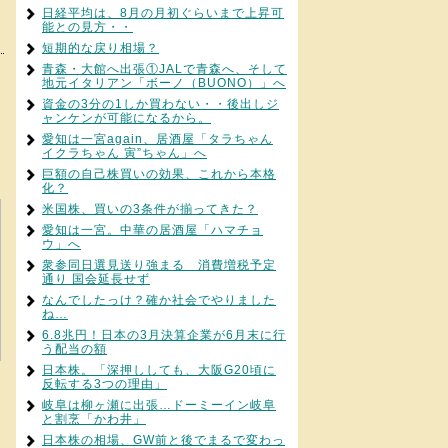
日経平均は、8月の月初ぐらいまで上昇可
能との見方・・
短期的な戻り相場？
青森・大館へ出張①JALで青森へ、そして
地元イタリアン「ボーノ（BUONO）」へ
資金の3分の1しか買わない・・後出しジ
ャンケンが可能になるから。
愛知は一宮again、居酒屋「タラちゃん
イクラちゃん 寅”ちゃん」へ
巨額の自己株買いの効果、これから本格
化？
米国株、買いの3条件が揃ってきた？
愛知は一宮。中華の居酒屋「ハマチョ
ウ」へ
衆参同日選見送り強まる 消費増税予定
通り 国会延長せず
なんでしたっけ？確か社会でやりました
ね…
6.8兆円！日本の3月決算企業が6月末に行
う配当の額
日本株。「深押ししても、大阪G20頃に
反転する3つの理由」
岐阜は柳ヶ瀬に出張…ドーミーイン岐阜
と割烹「かわ井」
日本株の相場、GW前と後でまるで変わっ