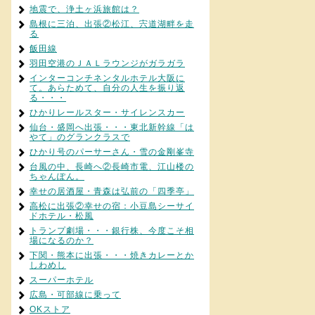
地震で、浄土ヶ浜旅館は？
島根に三泊、出張②松江、宍道湖畔を走
る
飯田線
羽田空港のＪＡＬラウンジがガラガラ
インターコンチネンタルホテル大阪に
て。あらためて、自分の人生を振り返
る・・・
ひかりレールスター・サイレンスカー
仙台・盛岡へ出張・・・東北新幹線「は
やて」のグランクラスで
ひかり号のパーサーさん・雪の金剛峯寺
台風の中、長崎へ②長崎市電、江山楼の
ちゃんぽん。
幸せの居酒屋・青森は弘前の「四季亭」
高松に出張②幸せの宿：小豆島シーサイ
ドホテル・松風
トランプ劇場・・・銀行株、今度こそ相
場になるのか？
下関・熊本に出張・・・焼きカレーとか
しわめし
スーパーホテル
広島・可部線に乗って
OKストア