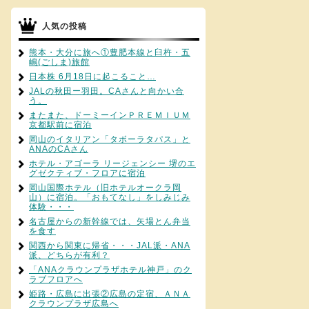
人気の投稿
熊本・大分に旅へ①豊肥本線と臼杵・五
嶋(ごしま)旅館
日本株 6月18日に起こること…
JALの秋田ー羽田。CAさんと向かい合
う。
またまた、ドーミーインＰＲＥＭＩＵＭ
京都駅前に宿泊
岡山のイタリアン「タボーラタパス」と
ANAのCAさん
ホテル・アゴーラ リージェンシー 堺のエ
グゼクティブ・フロアに宿泊
岡山国際ホテル（旧ホテルオークラ岡
山）に宿泊。「おもてなし」をしみじみ
体験・・・
名古屋からの新幹線では、矢場とん弁当
を食す
関西から関東に帰省・・・JAL派・ANA
派、どちらが有利？
「ANAクラウンプラザホテル神戸」のク
ラブフロアへ
姫路・広島に出張②広島の定宿、ＡＮＡ
クラウンプラザ広島へ