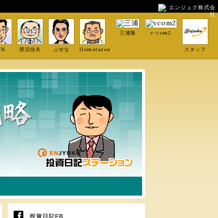
エンジュク株式会
社
三浦隆
v-com2
CK
照沼佳夫
ぶせな
Gomatarou
スタッフ
投資日記FB