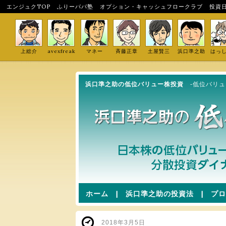
エンジュクTOP
ふりーパパ塾
オプション・キャッシュフロークラブ
投資
上総介
avexfreak
マネー
斉藤正章
土屋賢三
浜口準之助
はっ
浜口準之助の低位バリュー株投資
-低位バリ
ホーム
|
浜口準之助の投資法
|
プロ
2018年3月5日