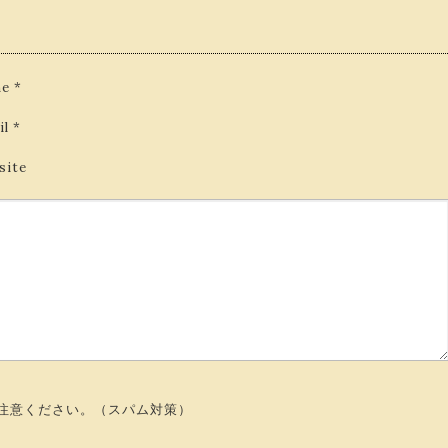
e
*
il
*
site
注意ください。（スパム対策）