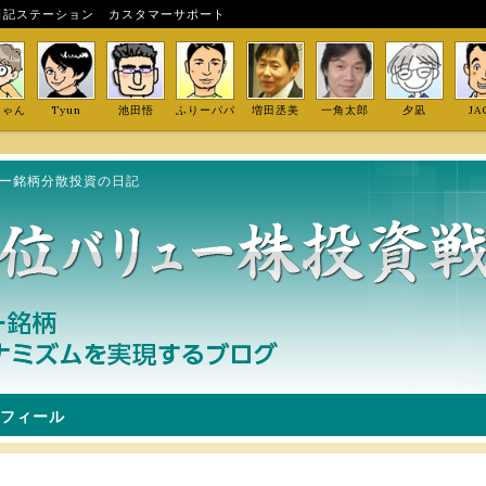
日記ステーション
カスタマーサポート
しゃん
Tyun
池田悟
ふりーパパ
増田丞美
一角太郎
夕凪
JA
ュー銘柄分散投資の日記
フィール