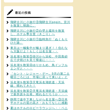
最近の投稿
飛騨古川に小旅行③飛騨古川again。宮川
を散策し帰路に。
飛騨古川に小旅行②白壁土蔵街を散策
し、ホテル季古里（きこり）へ
飛騨古川に小旅行①臨時急行「ぬくもり
ひだ路」
東京は一極集中が極まり過ぎ！！住むな
ら大阪だよ！もしくは名古屋・・
浜名湖を散策⑤掛川から浜松、中田島砂
丘で夕焼けを見て帰途に・・・
浜名湖を散策④ゆりかもめ、鳥インフル
エンザと・・・
「セント・レジャー・デー。9月の第二土
曜日ごろには、市場に戻って来いよ」と
浜名湖を散策③天竜浜名湖鉄道・天浜
線、晴れてきた！
浜名湖を散策②天竜浜名湖鉄道・天浜線
で新所原を出発。晴れるだろうか・・・
静岡で途中下車しながら名古屋へ③日本
平ホテルの質の高さ・おもてなしに感動
夏はホテルのロビーラウンジへ・・ペニ