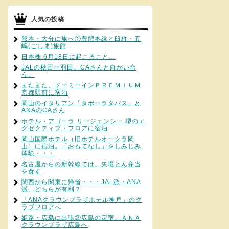
人気の投稿
熊本・大分に旅へ①豊肥本線と臼杵・五
嶋(ごしま)旅館
日本株 6月18日に起こること…
JALの秋田ー羽田。CAさんと向かい合
う。
またまた、ドーミーインＰＲＥＭＩＵＭ
京都駅前に宿泊
岡山のイタリアン「タボーラタパス」と
ANAのCAさん
ホテル・アゴーラ リージェンシー 堺のエ
グゼクティブ・フロアに宿泊
岡山国際ホテル（旧ホテルオークラ岡
山）に宿泊。「おもてなし」をしみじみ
体験・・・
名古屋からの新幹線では、矢場とん弁当
を食す
関西から関東に帰省・・・JAL派・ANA
派、どちらが有利？
「ANAクラウンプラザホテル神戸」のク
ラブフロアへ
姫路・広島に出張②広島の定宿、ＡＮＡ
クラウンプラザ広島へ