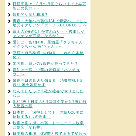
日経平均は、8月の月初ぐらいまで上昇可
能との見方・・
短期的な戻り相場？
青森・大館へ出張①JALで青森へ、そして
地元イタリアン「ボーノ（BUONO）」へ
資金の3分の1しか買わない・・後出しジ
ャンケンが可能になるから。
愛知は一宮again、居酒屋「タラちゃん
イクラちゃん 寅”ちゃん」へ
巨額の自己株買いの効果、これから本格
化？
米国株、買いの3条件が揃ってきた？
愛知は一宮。中華の居酒屋「ハマチョ
ウ」へ
衆参同日選見送り強まる 消費増税予定
通り 国会延長せず
なんでしたっけ？確か社会でやりました
ね…
6.8兆円！日本の3月決算企業が6月末に行
う配当の額
日本株。「深押ししても、大阪G20頃に
反転する3つの理由」
岐阜は柳ヶ瀬に出張…ドーミーイン岐阜
と割烹「かわ井」
日本株の相場、GW前と後でまるで変わっ