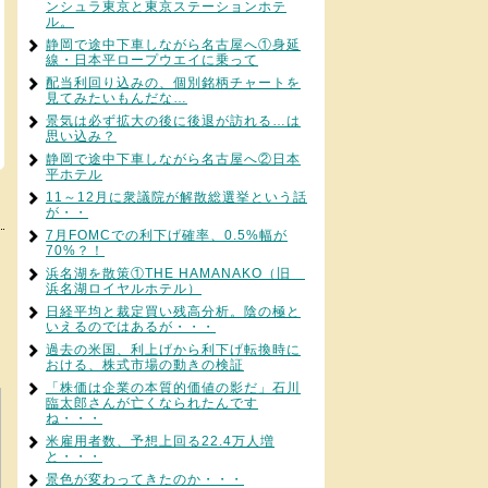
ンシュラ東京と東京ステーションホテ
ル。
静岡で途中下車しながら名古屋へ①身延
線・日本平ロープウエイに乗って
配当利回り込みの、個別銘柄チャートを
見てみたいもんだな…
景気は必ず拡大の後に後退が訪れる…は
思い込み？
静岡で途中下車しながら名古屋へ②日本
平ホテル
11～12月に衆議院が解散総選挙という話
が・・
7月FOMCでの利下げ確率、0.5%幅が
70%？！
浜名湖を散策①THE HAMANAKO（旧
浜名湖ロイヤルホテル）
日経平均と裁定買い残高分析。陰の極と
いえるのではあるが・・・
過去の米国、利上げから利下げ転換時に
おける、株式市場の動きの検証
「株価は企業の本質的価値の影だ」石川
臨太郎さんが亡くなられたんです
ね・・・
米雇用者数、予想上回る22.4万人増
と・・・
景色が変わってきたのか・・・