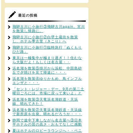
最近の投稿
飛騨古川に小旅行③飛騨古川again。宮川
を散策し帰路に。
飛騨古川に小旅行②白壁土蔵街を散策
し、ホテル季古里（きこり）へ
飛騨古川に小旅行①臨時急行「ぬくもり
ひだ路」
東京は一極集中が極まり過ぎ！！住むな
ら大阪だよ！もしくは名古屋・・
浜名湖を散策⑤掛川から浜松、中田島砂
丘で夕焼けを見て帰途に・・・
浜名湖を散策④ゆりかもめ、鳥インフル
エンザと・・・
「セント・レジャー・デー。9月の第二土
曜日ごろには、市場に戻って来いよ」と
浜名湖を散策③天竜浜名湖鉄道・天浜
線、晴れてきた！
浜名湖を散策②天竜浜名湖鉄道・天浜線
で新所原を出発。晴れるだろうか・・・
静岡で途中下車しながら名古屋へ③日本
平ホテルの質の高さ・おもてなしに感動
夏はホテルのロビーラウンジへ・・ペニ