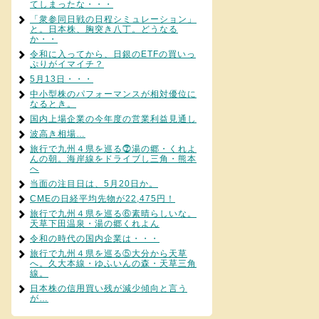
てしまったな・・・
「衆参同日戦の日程シミュレーション」
と。日本株、胸突き八丁。どうなる
か・・
令和に入ってから、日銀のETFの買いっ
ぷりがイマイチ？
5月13日・・・
中小型株のパフォーマンスが相対優位に
なるとき。
国内上場企業の今年度の営業利益見通し
波高き相場…
旅行で九州４県を巡る⓻湯の郷・くれよ
んの朝。海岸線をドライブし三角・熊本
へ
当面の注目日は、5月20日か。
CMEの日経平均先物が22,475円！
旅行で九州４県を巡る⑥素晴らしいな。
天草下田温泉・湯の郷くれよん
令和の時代の国内企業は・・・
旅行で九州４県を巡る⑤大分から天草
へ。久大本線・ゆふいんの森・天草三角
線。
日本株の信用買い残が減少傾向と言う
が…