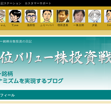
日記ステーション
カスタマーサポート
しゃん
Tyun
池田悟
ふりーパパ
増田丞美
一角太郎
夕凪
JA
ュー銘柄分散投資の日記
フィール