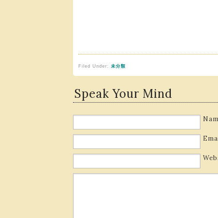
Filed Under:
未分類
Speak Your Mind
Nam
Ema
Web