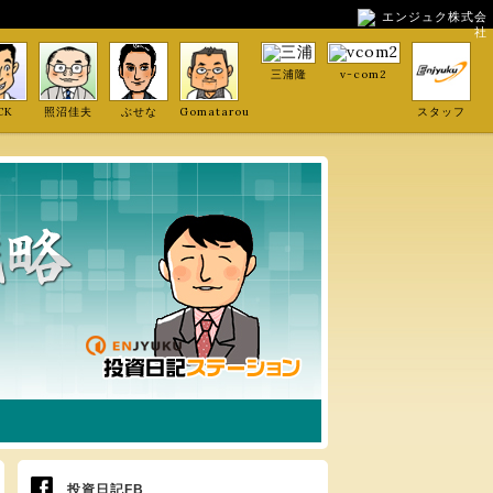
エンジュク株式会
社
三浦隆
v-com2
CK
照沼佳夫
ぶせな
Gomatarou
スタッフ
投資日記FB