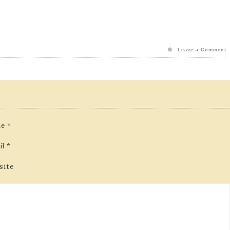
Leave a Comment
e
*
il
*
site