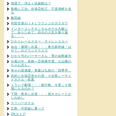
地震で、浄土ヶ浜旅館は？
島根に三泊、出張②松江、宍道湖畔を走
る
飯田線
羽田空港のＪＡＬラウンジがガラガラ
インターコンチネンタルホテル大阪に
て。あらためて、自分の人生を振り返
る・・・
ひかりレールスター・サイレンスカー
仙台・盛岡へ出張・・・東北新幹線「は
やて」のグランクラスで
ひかり号のパーサーさん・雪の金剛峯寺
台風の中、長崎へ②長崎市電、江山楼の
ちゃんぽん。
幸せの居酒屋・青森は弘前の「四季亭」
高松に出張②幸せの宿：小豆島シーサイ
ドホテル・松風
トランプ劇場・・・銀行株、今度こそ相
場になるのか？
下関・熊本に出張・・・焼きカレーとか
しわめし
スーパーホテル
広島・可部線に乗って
OKストア