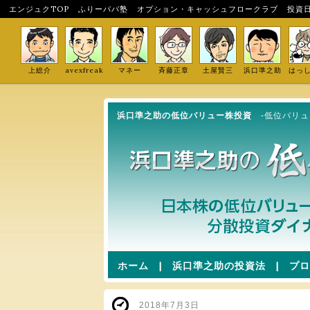
エンジュクTOP
ふりーパパ塾
オプション・キャッシュフロークラブ
投資
上総介
avexfreak
マネー
斉藤正章
土屋賢三
浜口準之助
はっ
浜口準之助の低位バリュー株投資
-低位バリ
ホーム
|
浜口準之助の投資法
|
プロ
2018年7月3日