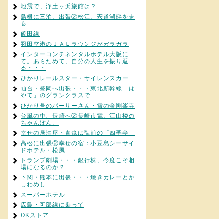
地震で、浄土ヶ浜旅館は？
島根に三泊、出張②松江、宍道湖畔を走
る
飯田線
羽田空港のＪＡＬラウンジがガラガラ
インターコンチネンタルホテル大阪に
て。あらためて、自分の人生を振り返
る・・・
ひかりレールスター・サイレンスカー
仙台・盛岡へ出張・・・東北新幹線「は
やて」のグランクラスで
ひかり号のパーサーさん・雪の金剛峯寺
台風の中、長崎へ②長崎市電、江山楼の
ちゃんぽん。
幸せの居酒屋・青森は弘前の「四季亭」
高松に出張②幸せの宿：小豆島シーサイ
ドホテル・松風
トランプ劇場・・・銀行株、今度こそ相
場になるのか？
下関・熊本に出張・・・焼きカレーとか
しわめし
スーパーホテル
広島・可部線に乗って
OKストア