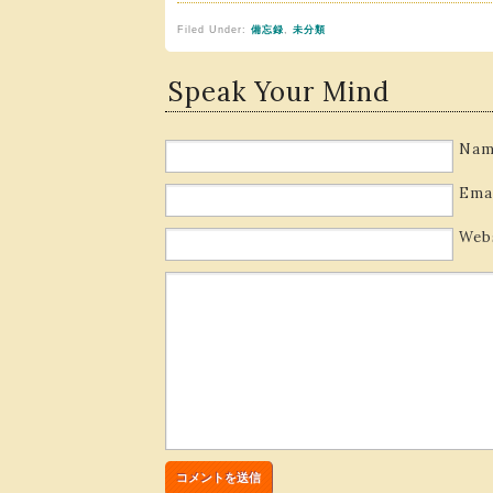
Filed Under:
備忘録
,
未分類
Speak Your Mind
Nam
Ema
Web