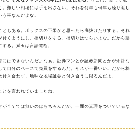
い。そんなチャンスが1年に1～2回はある。
そこは、易しく取
く。難しい相場には手を出さない。それを何年も何年も繰り返し
いう事なんだよな。
こともある。ボックスの下限かと思ったら底抜けたりする。それ
が付くようにし、損切りをする。損切りはつらいよな。だから躊
にする。満玉は言語道断。
者にはできないんだよなぁ。証券マンとか証券新聞とかが余計な
して自分のペースで売買をするんだ。それが一番いい。だから株
は付き合わず、地味な地場証券と付き合うに限るんだよ。
ことを言われていましたね。
方が全てでは無いのはもちろんだが。一面の真理をついているな