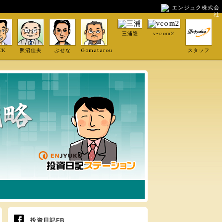
エンジュク株式会
社
三浦隆
v-com2
CK
照沼佳夫
ぶせな
Gomatarou
スタッフ
投資日記FB