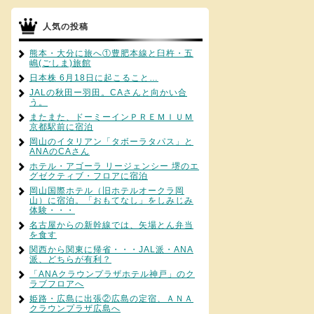
人気の投稿
熊本・大分に旅へ①豊肥本線と臼杵・五
嶋(ごしま)旅館
日本株 6月18日に起こること…
JALの秋田ー羽田。CAさんと向かい合
う。
またまた、ドーミーインＰＲＥＭＩＵＭ
京都駅前に宿泊
岡山のイタリアン「タボーラタパス」と
ANAのCAさん
ホテル・アゴーラ リージェンシー 堺のエ
グゼクティブ・フロアに宿泊
岡山国際ホテル（旧ホテルオークラ岡
山）に宿泊。「おもてなし」をしみじみ
体験・・・
名古屋からの新幹線では、矢場とん弁当
を食す
関西から関東に帰省・・・JAL派・ANA
派、どちらが有利？
「ANAクラウンプラザホテル神戸」のク
ラブフロアへ
姫路・広島に出張②広島の定宿、ＡＮＡ
クラウンプラザ広島へ