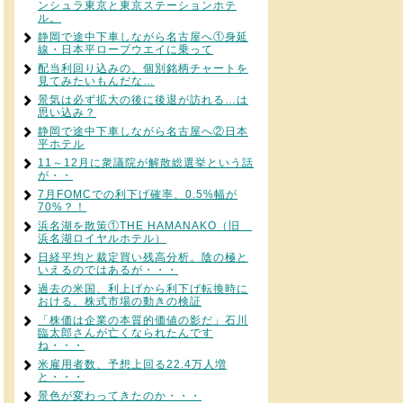
ンシュラ東京と東京ステーションホテ
ル。
静岡で途中下車しながら名古屋へ①身延
線・日本平ロープウエイに乗って
配当利回り込みの、個別銘柄チャートを
見てみたいもんだな…
景気は必ず拡大の後に後退が訪れる…は
思い込み？
静岡で途中下車しながら名古屋へ②日本
平ホテル
11～12月に衆議院が解散総選挙という話
が・・
7月FOMCでの利下げ確率、0.5%幅が
70%？！
浜名湖を散策①THE HAMANAKO（旧
浜名湖ロイヤルホテル）
日経平均と裁定買い残高分析。陰の極と
いえるのではあるが・・・
過去の米国、利上げから利下げ転換時に
おける、株式市場の動きの検証
「株価は企業の本質的価値の影だ」石川
臨太郎さんが亡くなられたんです
ね・・・
米雇用者数、予想上回る22.4万人増
と・・・
景色が変わってきたのか・・・