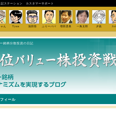
日記ステーション
カスタマーサポート
しゃん
Tyun
池田悟
ふりーパパ
増田丞美
一角太郎
夕凪
JA
ュー銘柄分散投資の日記
フィール