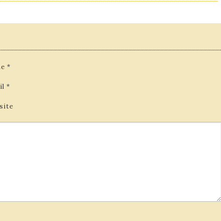
e
*
il
*
site