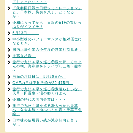
てしまったな・・・
「衆参同日戦の日程シミュレーション」
と。日本株、胸突き八丁。どうなる
か・・
令和に入ってから、日銀のETFの買いっ
ぷりがイマイチ？
5月13日・・・
中小型株のパフォーマンスが相対優位に
なるとき。
国内上場企業の今年度の営業利益見通し
波高き相場…
旅行で九州４県を巡る⓻湯の郷・くれよ
んの朝。海岸線をドライブし三角・熊本
へ
当面の注目日は、5月20日か。
CMEの日経平均先物が22,475円！
旅行で九州４県を巡る⑥素晴らしいな。
天草下田温泉・湯の郷くれよん
令和の時代の国内企業は・・・
旅行で九州４県を巡る⑤大分から天草
へ。久大本線・ゆふいんの森・天草三角
線。
日本株の信用買い残が減少傾向と言う
が…