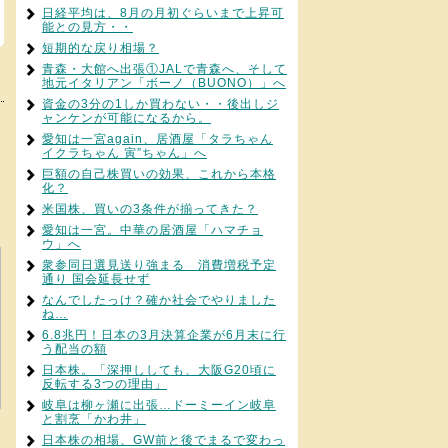
日経平均は、8月の月初ぐらいまで上昇可
能との見方・・
短期的な戻り相場？
青森・大館へ出張①JALで青森へ、そして
地元イタリアン「ボーノ（BUONO）」へ
資金の3分の1しか買わない・・後出しジ
ャンケンが可能になるから。
愛知は一宮again、居酒屋「タラちゃん
イクラちゃん 寅”ちゃん」へ
巨額の自己株買いの効果、これから本格
化？
米国株、買いの3条件が揃ってきた？
愛知は一宮。中華の居酒屋「ハマチョ
ウ」へ
衆参同日選見送り強まる 消費増税予定
通り 国会延長せず
なんでしたっけ？確か社会でやりました
ね…
6.8兆円！日本の3月決算企業が6月末に行
う配当の額
日本株。「深押ししても、大阪G20頃に
反転する3つの理由」
岐阜は柳ヶ瀬に出張…ドーミーイン岐阜
と割烹「かわ井」
日本株の相場、GW前と後でまるで変わっ