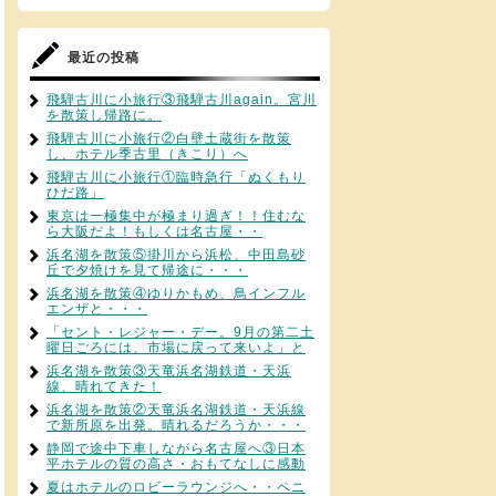
最近の投稿
飛騨古川に小旅行③飛騨古川again。宮川
を散策し帰路に。
飛騨古川に小旅行②白壁土蔵街を散策
し、ホテル季古里（きこり）へ
飛騨古川に小旅行①臨時急行「ぬくもり
ひだ路」
東京は一極集中が極まり過ぎ！！住むな
ら大阪だよ！もしくは名古屋・・
浜名湖を散策⑤掛川から浜松、中田島砂
丘で夕焼けを見て帰途に・・・
浜名湖を散策④ゆりかもめ、鳥インフル
エンザと・・・
「セント・レジャー・デー。9月の第二土
曜日ごろには、市場に戻って来いよ」と
浜名湖を散策③天竜浜名湖鉄道・天浜
線、晴れてきた！
浜名湖を散策②天竜浜名湖鉄道・天浜線
で新所原を出発。晴れるだろうか・・・
静岡で途中下車しながら名古屋へ③日本
平ホテルの質の高さ・おもてなしに感動
夏はホテルのロビーラウンジへ・・ペニ