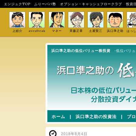
エンジュクTOP
ふりーパパ塾
オプション・キャッシュフロークラブ
投資
上総介
avexfreak
マネー
斉藤正章
土屋賢三
浜口準之助
はっ
浜口準之助の低位バリュー株投資
-低位バリ
ホーム
|
浜口準之助の投資法
|
プロ
2018年8月4日