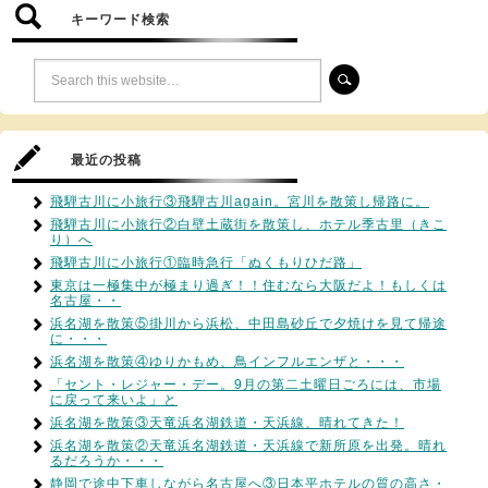
キーワード検索
最近の投稿
飛騨古川に小旅行③飛騨古川again。宮川を散策し帰路に。
飛騨古川に小旅行②白壁土蔵街を散策し、ホテル季古里（きこ
り）へ
飛騨古川に小旅行①臨時急行「ぬくもりひだ路」
東京は一極集中が極まり過ぎ！！住むなら大阪だよ！もしくは
名古屋・・
浜名湖を散策⑤掛川から浜松、中田島砂丘で夕焼けを見て帰途
に・・・
浜名湖を散策④ゆりかもめ、鳥インフルエンザと・・・
「セント・レジャー・デー。9月の第二土曜日ごろには、市場
に戻って来いよ」と
浜名湖を散策③天竜浜名湖鉄道・天浜線、晴れてきた！
浜名湖を散策②天竜浜名湖鉄道・天浜線で新所原を出発。晴れ
るだろうか・・・
静岡で途中下車しながら名古屋へ③日本平ホテルの質の高さ・