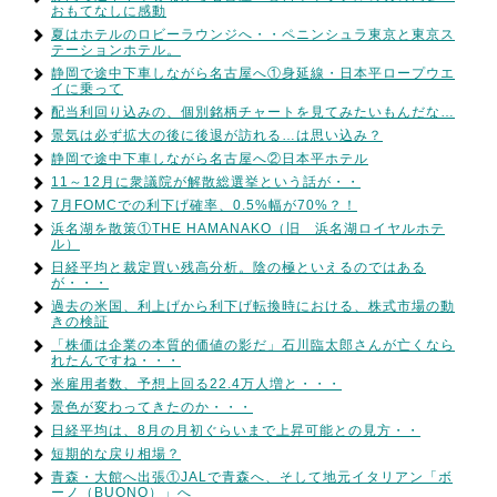
おもてなしに感動
夏はホテルのロビーラウンジへ・・ペニンシュラ東京と東京ス
テーションホテル。
静岡で途中下車しながら名古屋へ①身延線・日本平ロープウエ
イに乗って
配当利回り込みの、個別銘柄チャートを見てみたいもんだな…
景気は必ず拡大の後に後退が訪れる…は思い込み？
静岡で途中下車しながら名古屋へ②日本平ホテル
11～12月に衆議院が解散総選挙という話が・・
7月FOMCでの利下げ確率、0.5%幅が70%？！
浜名湖を散策①THE HAMANAKO（旧 浜名湖ロイヤルホテ
ル）
日経平均と裁定買い残高分析。陰の極といえるのではある
が・・・
過去の米国、利上げから利下げ転換時における、株式市場の動
きの検証
「株価は企業の本質的価値の影だ」石川臨太郎さんが亡くなら
れたんですね・・・
米雇用者数、予想上回る22.4万人増と・・・
景色が変わってきたのか・・・
日経平均は、8月の月初ぐらいまで上昇可能との見方・・
短期的な戻り相場？
青森・大館へ出張①JALで青森へ、そして地元イタリアン「ボ
ーノ（BUONO）」へ