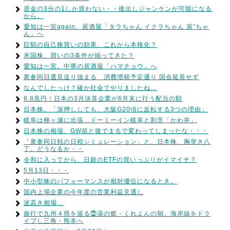
資金の3分の1しか買わない・・後出しジャンケンが可能になる
から。
愛知は一宮again、居酒屋「タラちゃん イクラちゃん 寅”ちゃ
ん」へ
巨額の自己株買いの効果、これから本格化？
米国株、買いの3条件が揃ってきた？
愛知は一宮。中華の居酒屋「ハマチョウ」へ
衆参同日選見送り強まる 消費増税予定通り 国会延長せず
なんでしたっけ？確か社会でやりましたね…
6.8兆円！日本の3月決算企業が6月末に行う配当の額
日本株。「深押ししても、大阪G20頃に反転する3つの理由」
岐阜は柳ヶ瀬に出張…ドーミーイン岐阜と割烹「かわ井」
日本株の相場、GW前と後でまるで変わってしまったな・・・
「衆参同日戦の日程シミュレーション」と。日本株、胸突き八
丁。どうなるか・・
令和に入ってから、日銀のETFの買いっぷりがイマイチ？
5月13日・・・
中小型株のパフォーマンスが相対優位になるとき。
国内上場企業の今年度の営業利益見通し
波高き相場…
旅行で九州４県を巡る⓻湯の郷・くれよんの朝。海岸線をドラ
イブし三角・熊本へ