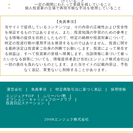
げていること
一定の期間にわたって実績を残していること
個人投資家の立場で再現可能な手法を使用していること
【免責事項】
当サイトで提供しているコンテンツは、その内容の正確性および安全性
を保証するものではありません。また、投資知識の学習のための参考と
なる情報の提供を目的としたもので、特定の銘柄や投資対象について、
特定の投資行動や運用手法を推奨するものではありません。投資に関す
る最終決定は投資家ご自身の判断でお願いします。投資によって発生す
る損益は、すべて投資家の皆様へ帰属します。当該情報に基づいて被っ
たいかなる損害についても、情報提供者及び当社(エンジュク株式会社)は
一切の責任を負わないものとします。また当サイトの記載内容は、予告
なく追記、変更ないし削除することがあります。
運営会社
|
免責事項
|
特定商取引法に基づく表記
|
採用情報
エンジュクTOP
|
ふりーパパ塾
|
オプション・キャッシュフロークラブ
|
投資日記ステーション
|
2008エンジュク株式会社