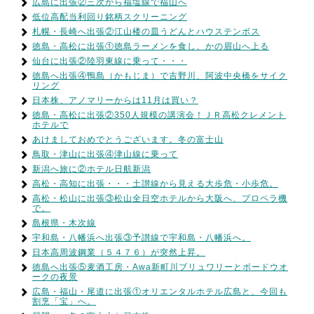
広島に出張②三次から福塩線で福山へ
低位高配当利回り銘柄スクリーニング
札幌・長崎へ出張②江山楼の皿うどんとハウステンボス
徳島・高松に出張①徳島ラーメンを食し、かの眉山へ上る
仙台に出張②陸羽東線に乗って・・・
徳島へ出張④鴨島（かもじま）で吉野川、阿波中央橋をサイク
リング
日本株、アノマリーからは11月は買い？
徳島・高松に出張②350人規模の講演会！ＪＲ高松クレメント
ホテルで
あけましておめでとうございます。冬の富士山
鳥取・津山に出張④津山線に乗って
新潟へ旅に②ホテル日航新潟
高松・高知に出張・・・土讃線から見える大歩危・小歩危。
高松・松山に出張③松山全日空ホテルから大阪へ、プロペラ機
で。
島根県・木次線
宇和島・八幡浜へ出張③予讃線で宇和島・八幡浜へ。
日本高周波鋼業（５４７６）が突然上昇。
徳島へ出張⑤麦酒工房・Awa新町川ブリュワリーとボードウオ
ークの夜景
広島・福山・尾道に出張①オリエンタルホテル広島と、今回も
割烹「宝」へ。