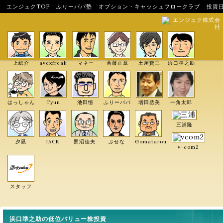
エンジュクTOP
ふりーパパ塾
オプション・キャッシュフロークラブ
投資
エンジュク株式会
社
上総介
avexfreak
マネー
斉藤正章
土屋賢三
浜口準之助
はっしゃん
Tyun
池田悟
ふりーパパ
増田丞美
一角太郎
三浦隆
夕凪
JACK
照沼佳夫
ぶせな
Gomatarou
v-com2
スタッフ
浜口準之助の低位バリュー株投資