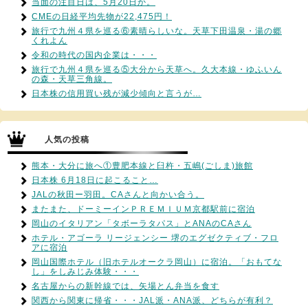
当面の注目日は、5月20日か。
CMEの日経平均先物が22,475円！
旅行で九州４県を巡る⑥素晴らしいな。天草下田温泉・湯の郷
くれよん
令和の時代の国内企業は・・・
旅行で九州４県を巡る⑤大分から天草へ。久大本線・ゆふいん
の森・天草三角線。
日本株の信用買い残が減少傾向と言うが…
人気の投稿
熊本・大分に旅へ①豊肥本線と臼杵・五嶋(ごしま)旅館
日本株 6月18日に起こること…
JALの秋田ー羽田。CAさんと向かい合う。
またまた、ドーミーインＰＲＥＭＩＵＭ京都駅前に宿泊
岡山のイタリアン「タボーラタパス」とANAのCAさん
ホテル・アゴーラ リージェンシー 堺のエグゼクティブ・フロ
アに宿泊
岡山国際ホテル（旧ホテルオークラ岡山）に宿泊。「おもてな
し」をしみじみ体験・・・
名古屋からの新幹線では、矢場とん弁当を食す
関西から関東に帰省・・・JAL派・ANA派、どちらが有利？