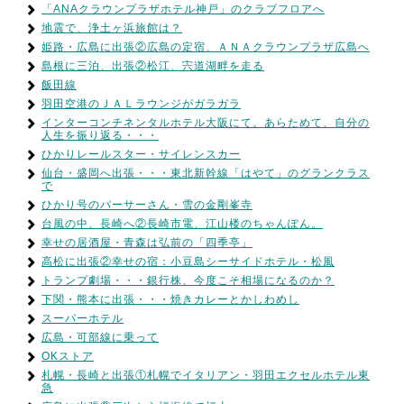
「ANAクラウンプラザホテル神戸」のクラブフロアへ
地震で、浄土ヶ浜旅館は？
姫路・広島に出張②広島の定宿、ＡＮＡクラウンプラザ広島へ
島根に三泊、出張②松江、宍道湖畔を走る
飯田線
羽田空港のＪＡＬラウンジがガラガラ
インターコンチネンタルホテル大阪にて。あらためて、自分の
人生を振り返る・・・
ひかりレールスター・サイレンスカー
仙台・盛岡へ出張・・・東北新幹線「はやて」のグランクラス
で
ひかり号のパーサーさん・雪の金剛峯寺
台風の中、長崎へ②長崎市電、江山楼のちゃんぽん。
幸せの居酒屋・青森は弘前の「四季亭」
高松に出張②幸せの宿：小豆島シーサイドホテル・松風
トランプ劇場・・・銀行株、今度こそ相場になるのか？
下関・熊本に出張・・・焼きカレーとかしわめし
スーパーホテル
広島・可部線に乗って
OKストア
札幌・長崎と出張①札幌でイタリアン・羽田エクセルホテル東
急