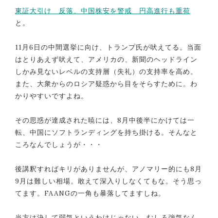
東証大引け 反落、中国株安を警戒 円高進行も重荷
と。
11月6日の中間選挙に向け、トランプ氏が吠えてる。当面
はとりあえず吠えて、アメリカの、新聞のヘッドライン
しかみ見ないレベルの支持層（失礼）の支持率を高め。
また、大衆からのロシア疑惑から目をそらすために。わ
かりやすいですよね。
その思惑が達成された暁には、8月中後半にかけては一
転、中国にソフトランディングを持ち掛ける。そんなと
ころなんでしょうが・・・
後講釈すればキリがありませんが、アノマリー的にも8月
9月は難しい相場。敢えて深入りしなくてもな。そう思っ
てます。FAANGの一角も暴落してますしね。
当方は決して弱気というわけじゃない。むしろ強気なん