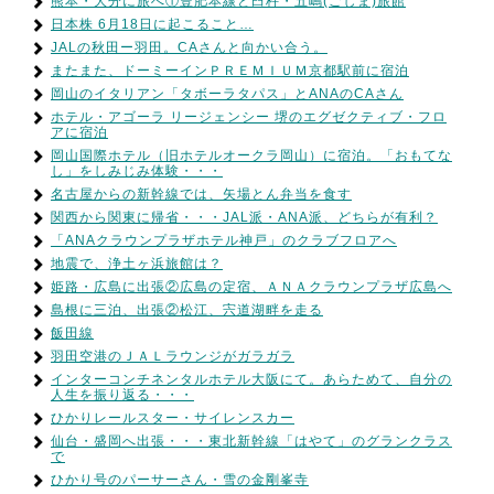
熊本・大分に旅へ①豊肥本線と臼杵・五嶋(ごしま)旅館
日本株 6月18日に起こること…
JALの秋田ー羽田。CAさんと向かい合う。
またまた、ドーミーインＰＲＥＭＩＵＭ京都駅前に宿泊
岡山のイタリアン「タボーラタパス」とANAのCAさん
ホテル・アゴーラ リージェンシー 堺のエグゼクティブ・フロ
アに宿泊
岡山国際ホテル（旧ホテルオークラ岡山）に宿泊。「おもてな
し」をしみじみ体験・・・
名古屋からの新幹線では、矢場とん弁当を食す
関西から関東に帰省・・・JAL派・ANA派、どちらが有利？
「ANAクラウンプラザホテル神戸」のクラブフロアへ
地震で、浄土ヶ浜旅館は？
姫路・広島に出張②広島の定宿、ＡＮＡクラウンプラザ広島へ
島根に三泊、出張②松江、宍道湖畔を走る
飯田線
羽田空港のＪＡＬラウンジがガラガラ
インターコンチネンタルホテル大阪にて。あらためて、自分の
人生を振り返る・・・
ひかりレールスター・サイレンスカー
仙台・盛岡へ出張・・・東北新幹線「はやて」のグランクラス
で
ひかり号のパーサーさん・雪の金剛峯寺