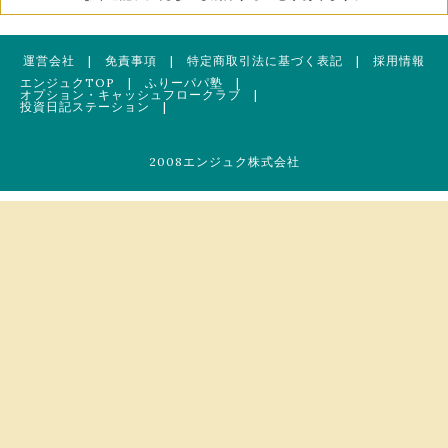
運営会社
|
免責事項
|
特定商取引法に基づく表記
|
採用情報
エンジュクTOP
|
ふりーパパ塾
|
オプション・キャッシュフロークラブ
|
投資日記ステーション
|
2008エンジュク株式会社