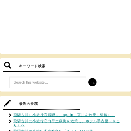
キーワード検索
最近の投稿
飛騨古川に小旅行③飛騨古川again。宮川を散策し帰路に。
飛騨古川に小旅行②白壁土蔵街を散策し、ホテル季古里（きこ
り）へ