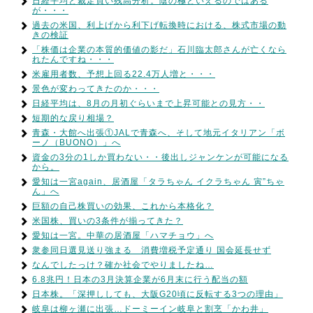
日経平均と裁定買い残高分析。陰の極といえるのではある
が・・・
過去の米国、利上げから利下げ転換時における、株式市場の動
きの検証
「株価は企業の本質的価値の影だ」石川臨太郎さんが亡くなら
れたんですね・・・
米雇用者数、予想上回る22.4万人増と・・・
景色が変わってきたのか・・・
日経平均は、8月の月初ぐらいまで上昇可能との見方・・
短期的な戻り相場？
青森・大館へ出張①JALで青森へ、そして地元イタリアン「ボ
ーノ（BUONO）」へ
資金の3分の1しか買わない・・後出しジャンケンが可能になる
から。
愛知は一宮again、居酒屋「タラちゃん イクラちゃん 寅”ちゃ
ん」へ
巨額の自己株買いの効果、これから本格化？
米国株、買いの3条件が揃ってきた？
愛知は一宮。中華の居酒屋「ハマチョウ」へ
衆参同日選見送り強まる 消費増税予定通り 国会延長せず
なんでしたっけ？確か社会でやりましたね…
6.8兆円！日本の3月決算企業が6月末に行う配当の額
日本株。「深押ししても、大阪G20頃に反転する3つの理由」
岐阜は柳ヶ瀬に出張…ドーミーイン岐阜と割烹「かわ井」