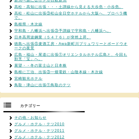
新潟へ旅に②ホテル日航新潟
高松・高知に出張・・・土讃線から見える大歩危・小歩危。
高松・松山に出張③松山全日空ホテルから大阪へ、プロペラ機
で。
島根県・木次線
宇和島・八幡浜へ出張③予讃線で宇和島・八幡浜へ。
日本高周波鋼業（５４７６）が突然上昇。
徳島へ出張⑤麦酒工房・Awa新町川ブリュワリーとボードウオ
ークの夜景
広島・福山・尾道に出張①オリエンタルホテル広島と、今回も
割烹「宝」へ。
展望・・冬の富士山と日本株
島根に三泊、出張③一畑電鉄・山陰本線・木次線
宮崎観光ホテル
鳥取・津山に出張①鳥取のテツ
カテゴリー
その他・お知らせ
グルメ・ホテル・テツ2010
グルメ・ホテル・テツ2011
グルメ・ホテル・テツ2012