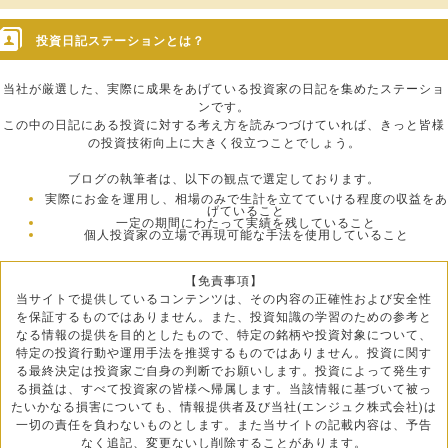
投資日記ステーションとは？
当社が厳選した、実際に成果をあげている投資家の日記を集めたステーショ
ンです。
この中の日記にある投資に対する考え方を読みつづけていれば、きっと皆様
の投資技術向上に大きく役立つことでしょう。
ブログの執筆者は、以下の観点で選定しております。
実際にお金を運用し、相場のみで生計を立てていける程度の収益をあ
げていること
一定の期間にわたって実績を残していること
個人投資家の立場で再現可能な手法を使用していること
【免責事項】
当サイトで提供しているコンテンツは、その内容の正確性および安全性
を保証するものではありません。また、投資知識の学習のための参考と
なる情報の提供を目的としたもので、特定の銘柄や投資対象について、
特定の投資行動や運用手法を推奨するものではありません。投資に関す
る最終決定は投資家ご自身の判断でお願いします。投資によって発生す
る損益は、すべて投資家の皆様へ帰属します。当該情報に基づいて被っ
たいかなる損害についても、情報提供者及び当社(エンジュク株式会社)は
一切の責任を負わないものとします。また当サイトの記載内容は、予告
なく追記、変更ないし削除することがあります。