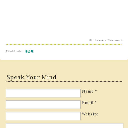
Leave a Comment
Filed Under:
未分類
Speak Your Mind
Name
*
Email
*
Website