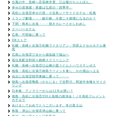
台風の中、長崎へ②長崎市電、江山楼のちゃんぽん。
幸せの居酒屋・青森は弘前の「四季亭」
高松に出張②幸せの宿：小豆島シーサイドホテル・松風
トランプ劇場・・・銀行株、今度こそ相場になるのか？
下関・熊本に出張・・・焼きカレーとかしわめし
スーパーホテル
広島・可部線に乗って
OKストア
札幌・長崎と出張①札幌でイタリアン・羽田エクセルホテル東
急
広島に出張②三次から福塩線で福山へ
低位高配当利回り銘柄スクリーニング
札幌・長崎へ出張②江山楼の皿うどんとハウステンボス
徳島・高松に出張①徳島ラーメンを食し、かの眉山へ上る
仙台に出張②陸羽東線に乗って・・・
徳島へ出張④鴨島（かもじま）で吉野川、阿波中央橋をサイク
リング
日本株、アノマリーからは11月は買い？
徳島・高松に出張②350人規模の講演会！ＪＲ高松クレメント
ホテルで
あけましておめでとうございます。冬の富士山
鳥取・津山に出張④津山線に乗って