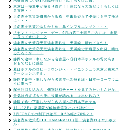
飛騨古川に小旅行①臨時急行「ぬくもりひだ路」
東京は一極集中が極まり過ぎ！！住むなら大阪だよ！もしくは
名古屋・・
浜名湖を散策⑤掛川から浜松、中田島砂丘で夕焼けを見て帰途
に・・・
浜名湖を散策④ゆりかもめ、鳥インフルエンザと・・・
「セント・レジャー・デー。9月の第二土曜日ごろには、市場
に戻って来いよ」と
浜名湖を散策③天竜浜名湖鉄道・天浜線、晴れてきた！
浜名湖を散策②天竜浜名湖鉄道・天浜線で新所原を出発。晴れ
るだろうか・・・
静岡で途中下車しながら名古屋へ③日本平ホテルの質の高さ・
おもてなしに感動
夏はホテルのロビーラウンジへ・・ペニンシュラ東京と東京ス
テーションホテル。
静岡で途中下車しながら名古屋へ①身延線・日本平ロープウエ
イに乗って
配当利回り込みの、個別銘柄チャートを見てみたいもんだな…
景気は必ず拡大の後に後退が訪れる…は思い込み？
静岡で途中下車しながら名古屋へ②日本平ホテル
11～12月に衆議院が解散総選挙という話が・・
7月FOMCでの利下げ確率、0.5%幅が70%？！
浜名湖を散策①THE HAMANAKO（旧 浜名湖ロイヤルホテ
ル）