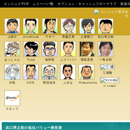
エンジュクTOP
ふりーパパ塾
オプション・キャッシュフロークラブ
投資
エンジュク株式会
社
上総介
avexfreak
マネー
斉藤正章
土屋賢三
浜口準之助
はっしゃん
Tyun
池田悟
ふりーパパ
増田丞美
一角太郎
三浦隆
夕凪
JACK
照沼佳夫
ぶせな
Gomatarou
v-com2
スタッフ
浜口準之助の低位バリュー株投資