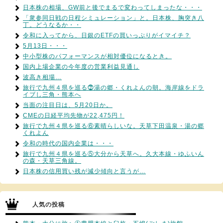
日本株の相場、GW前と後でまるで変わってしまったな・・・
「衆参同日戦の日程シミュレーション」と。日本株、胸突き八
丁。どうなるか・・
令和に入ってから、日銀のETFの買いっぷりがイマイチ？
5月13日・・・
中小型株のパフォーマンスが相対優位になるとき。
国内上場企業の今年度の営業利益見通し
波高き相場…
旅行で九州４県を巡る⓻湯の郷・くれよんの朝。海岸線をドラ
イブし三角・熊本へ
当面の注目日は、5月20日か。
CMEの日経平均先物が22,475円！
旅行で九州４県を巡る⑥素晴らしいな。天草下田温泉・湯の郷
くれよん
令和の時代の国内企業は・・・
旅行で九州４県を巡る⑤大分から天草へ。久大本線・ゆふいん
の森・天草三角線。
日本株の信用買い残が減少傾向と言うが…
人気の投稿