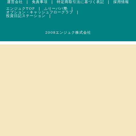
運営会社
|
免責事項
|
特定商取引法に基づく表記
|
採用情報
エンジュクTOP
|
ふりーパパ塾
|
オプション・キャッシュフロークラブ
|
投資日記ステーション
|
2008エンジュク株式会社