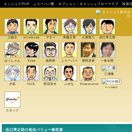
エンジュクTOP
ふりーパパ塾
オプション・キャッシュフロークラブ
投資
エンジュク株式会
社
上総介
avexfreak
マネー
斉藤正章
土屋賢三
浜口準之助
はっしゃん
Tyun
池田悟
ふりーパパ
増田丞美
一角太郎
三浦隆
夕凪
JACK
照沼佳夫
ぶせな
Gomatarou
v-com2
スタッフ
浜口準之助の低位バリュー株投資