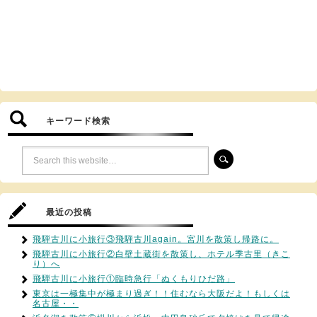
キーワード検索
最近の投稿
飛騨古川に小旅行③飛騨古川again。宮川を散策し帰路に。
飛騨古川に小旅行②白壁土蔵街を散策し、ホテル季古里（きこ
り）へ
飛騨古川に小旅行①臨時急行「ぬくもりひだ路」
東京は一極集中が極まり過ぎ！！住むなら大阪だよ！もしくは
名古屋・・