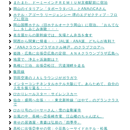
またまた、ドーミーインＰＲＥＭＩＵＭ京都駅前に宿泊
岡山のイタリアン「タボーラタパス」とANAのCAさん
ホテル・アゴーラ リージェンシー 堺のエグゼクティブ・フロ
アに宿泊
岡山国際ホテル（旧ホテルオークラ岡山）に宿泊。「おもてな
し」をしみじみ体験・・・
名古屋からの新幹線では、矢場とん弁当を食す
関西から関東に帰省・・・JAL派・ANA派、どちらが有利？
「ANAクラウンプラザホテル神戸」のクラブフロアへ
姫路・広島に出張②広島の定宿、ＡＮＡクラウンプラザ広島へ
地震で、浄土ヶ浜旅館は？
島根に三泊、出張②松江、宍道湖畔を走る
飯田線
羽田空港のＪＡＬラウンジがガラガラ
インターコンチネンタルホテル大阪にて。あらためて、自分の
人生を振り返る・・・
ひかりレールスター・サイレンスカー
仙台・盛岡へ出張・・・東北新幹線「はやて」のグランクラス
で
ひかり号のパーサーさん・雪の金剛峯寺
台風の中、長崎へ②長崎市電、江山楼のちゃんぽん。
幸せの居酒屋・青森は弘前の「四季亭」
高松に出張②幸せの宿：小豆島シーサイドホテル・松風