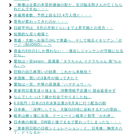
「株価は企業の本質的価値の影だ」石川臨太郎さんが亡くなら
れたんですね・・・
米雇用者数、予想上回る22.4万人増と・・・
景色が変わってきたのか・・・
日経平均は、8月の月初ぐらいまで上昇可能との見方・・
短期的な戻り相場？
青森・大館へ出張①JALで青森へ、そして地元イタリアン「ボ
ーノ（BUONO）」へ
資金の3分の1しか買わない・・後出しジャンケンが可能になる
から。
愛知は一宮again、居酒屋「タラちゃん イクラちゃん 寅”ちゃ
ん」へ
巨額の自己株買いの効果、これから本格化？
米国株、買いの3条件が揃ってきた？
愛知は一宮。中華の居酒屋「ハマチョウ」へ
衆参同日選見送り強まる 消費増税予定通り 国会延長せず
なんでしたっけ？確か社会でやりましたね…
6.8兆円！日本の3月決算企業が6月末に行う配当の額
日本株。「深押ししても、大阪G20頃に反転する3つの理由」
岐阜は柳ヶ瀬に出張…ドーミーイン岐阜と割烹「かわ井」
日本株の相場、GW前と後でまるで変わってしまったな・・・
「衆参同日戦の日程シミュレーション」と。日本株、胸突き八
丁。どうなるか・・