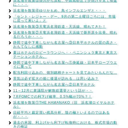
浜名湖を散策⑤掛川から浜松、中田島砂丘で夕焼けを見て帰途
に・・・
浜名湖を散策④ゆりかもめ、鳥インフルエンザと・・・
「セント・レジャー・デー。9月の第二土曜日ごろには、市場
に戻って来いよ」と
浜名湖を散策③天竜浜名湖鉄道・天浜線、晴れてきた！
浜名湖を散策②天竜浜名湖鉄道・天浜線で新所原を出発。晴れ
るだろうか・・・
静岡で途中下車しながら名古屋へ③日本平ホテルの質の高さ・
おもてなしに感動
夏はホテルのロビーラウンジへ・・ペニンシュラ東京と東京ス
テーションホテル。
静岡で途中下車しながら名古屋へ①身延線・日本平ロープウエ
イに乗って
配当利回り込みの、個別銘柄チャートを見てみたいもんだな…
景気は必ず拡大の後に後退が訪れる…は思い込み？
静岡で途中下車しながら名古屋へ②日本平ホテル
11～12月に衆議院が解散総選挙という話が・・
7月FOMCでの利下げ確率、0.5%幅が70%？！
浜名湖を散策①THE HAMANAKO（旧 浜名湖ロイヤルホテ
ル）
日経平均と裁定買い残高分析。陰の極といえるのではある
が・・・
過去の米国、利上げから利下げ転換時における、株式市場の動
きの検証