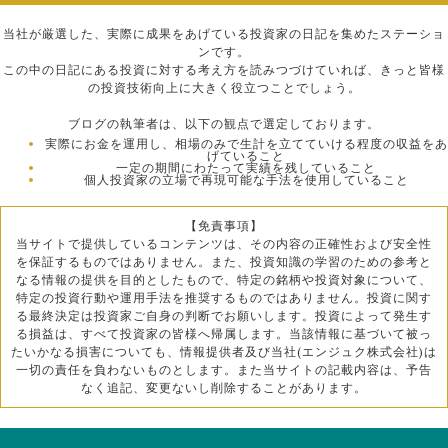
当社が厳選した、実際に成果をあげている投資家の日記を集めたステーショ
ンです。
この中の日記にある投資に対する考え方を読みつづけていれば、きっと皆様
の投資技術向上に大きく役立つことでしょう。
ブログの執筆者は、以下の観点で選定しております。
実際にお金を運用し、相場のみで生計を立てていける程度の収益をあ
げていること
一定の期間にわたって実績を残していること
個人投資家の立場で再現可能な手法を使用していること
【免責事項】
当サイトで提供しているコンテンツは、その内容の正確性および安全性
を保証するものではありません。また、投資知識の学習のための参考と
なる情報の提供を目的としたもので、特定の銘柄や投資対象について、
特定の投資行動や運用手法を推奨するものではありません。投資に関す
る最終決定は投資家ご自身の判断でお願いします。投資によって発生す
る損益は、すべて投資家の皆様へ帰属します。当該情報に基づいて被っ
たいかなる損害についても、情報提供者及び当社(エンジュク株式会社)は
一切の責任を負わないものとします。また当サイトの記載内容は、予告
なく追記、変更ないし削除することがあります。