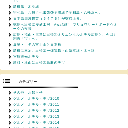
で。
島根県・木次線
宇和島・八幡浜へ出張③予讃線で宇和島・八幡浜へ。
日本高周波鋼業（５４７６）が突然上昇。
徳島へ出張⑤麦酒工房・Awa新町川ブリュワリーとボードウオ
ークの夜景
広島・福山・尾道に出張①オリエンタルホテル広島と、今回も
割烹「宝」へ。
展望・・冬の富士山と日本株
島根に三泊、出張③一畑電鉄・山陰本線・木次線
宮崎観光ホテル
鳥取・津山に出張①鳥取のテツ
カテゴリー
その他・お知らせ
グルメ・ホテル・テツ2010
グルメ・ホテル・テツ2011
グルメ・ホテル・テツ2012
グルメ・ホテル・テツ2013
グルメ・ホテル・テツ2014