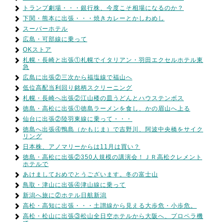
トランプ劇場・・・銀行株、今度こそ相場になるのか？
下関・熊本に出張・・・焼きカレーとかしわめし
スーパーホテル
広島・可部線に乗って
OKストア
札幌・長崎と出張①札幌でイタリアン・羽田エクセルホテル東
急
広島に出張②三次から福塩線で福山へ
低位高配当利回り銘柄スクリーニング
札幌・長崎へ出張②江山楼の皿うどんとハウステンボス
徳島・高松に出張①徳島ラーメンを食し、かの眉山へ上る
仙台に出張②陸羽東線に乗って・・・
徳島へ出張④鴨島（かもじま）で吉野川、阿波中央橋をサイク
リング
日本株、アノマリーからは11月は買い？
徳島・高松に出張②350人規模の講演会！ＪＲ高松クレメント
ホテルで
あけましておめでとうございます。冬の富士山
鳥取・津山に出張④津山線に乗って
新潟へ旅に②ホテル日航新潟
高松・高知に出張・・・土讃線から見える大歩危・小歩危。
高松・松山に出張③松山全日空ホテルから大阪へ、プロペラ機