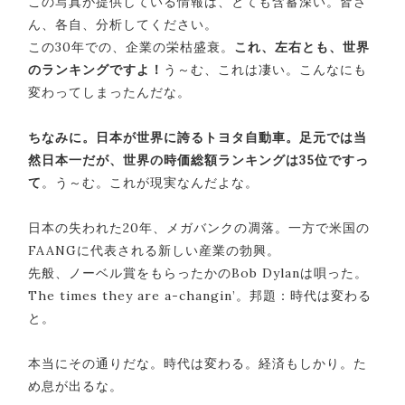
この写真が提供している情報は、とても含蓄深い。皆さ
ん、各自、分析してください。
この30年での、企業の栄枯盛衰。
これ、左右とも、世界
のランキングですよ！
う～む、これは凄い。こんなにも
変わってしまったんだな。
ちなみに。日本が世界に誇るトヨタ自動車。足元では当
然日本一だが、世界の時価総額ランキングは35位ですっ
て
。う～む。これが現実なんだよな。
日本の失われた20年、メガバンクの凋落。一方で米国の
FAANGに代表される新しい産業の勃興。
先般、ノーベル賞をもらったかのBob Dylanは唄った。
The times they are a-changin’。邦題：時代は変わる
と。
本当にその通りだな。時代は変わる。経済もしかり。た
め息が出るな。