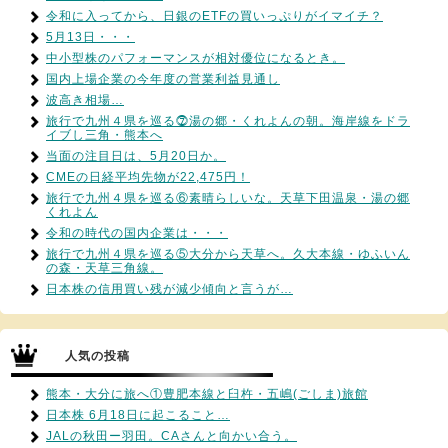
令和に入ってから、日銀のETFの買いっぷりがイマイチ？
5月13日・・・
中小型株のパフォーマンスが相対優位になるとき。
国内上場企業の今年度の営業利益見通し
波高き相場…
旅行で九州４県を巡る⓻湯の郷・くれよんの朝。海岸線をドラ
イブし三角・熊本へ
当面の注目日は、5月20日か。
CMEの日経平均先物が22,475円！
旅行で九州４県を巡る⑥素晴らしいな。天草下田温泉・湯の郷
くれよん
令和の時代の国内企業は・・・
旅行で九州４県を巡る⑤大分から天草へ。久大本線・ゆふいん
の森・天草三角線。
日本株の信用買い残が減少傾向と言うが…
人気の投稿
熊本・大分に旅へ①豊肥本線と臼杵・五嶋(ごしま)旅館
日本株 6月18日に起こること…
JALの秋田ー羽田。CAさんと向かい合う。