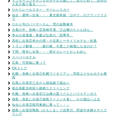
インターコンチネンタルホテル大阪にて。あらためて、自分の
人生を振り返る・・・
ひかりレールスター・サイレンスカー
仙台・盛岡へ出張・・・東北新幹線「はやて」のグランクラス
で
ひかり号のパーサーさん・雪の金剛峯寺
台風の中、長崎へ②長崎市電、江山楼のちゃんぽん。
幸せの居酒屋・青森は弘前の「四季亭」
高松に出張②幸せの宿：小豆島シーサイドホテル・松風
トランプ劇場・・・銀行株、今度こそ相場になるのか？
下関・熊本に出張・・・焼きカレーとかしわめし
スーパーホテル
広島・可部線に乗って
OKストア
札幌・長崎と出張①札幌でイタリアン・羽田エクセルホテル東
急
広島に出張②三次から福塩線で福山へ
低位高配当利回り銘柄スクリーニング
札幌・長崎へ出張②江山楼の皿うどんとハウステンボス
徳島・高松に出張①徳島ラーメンを食し、かの眉山へ上る
仙台に出張②陸羽東線に乗って・・・
徳島へ出張④鴨島（かもじま）で吉野川、阿波中央橋をサイク
リング