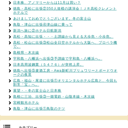
日本株、アノマリーからは11月は買い？
徳島・高松に出張②350人規模の講演会！ＪＲ高松クレメント
ホテルで
あけましておめでとうございます。冬の富士山
鳥取・津山に出張④津山線に乗って
新潟へ旅に②ホテル日航新潟
高松・高知に出張・・・土讃線から見える大歩危・小歩危。
高松・松山に出張③松山全日空ホテルから大阪へ、プロペラ機
で。
島根県・木次線
宇和島・八幡浜へ出張③予讃線で宇和島・八幡浜へ。
日本高周波鋼業（５４７６）が突然上昇。
徳島へ出張⑤麦酒工房・Awa新町川ブリュワリーとボードウオ
ークの夜景
広島・福山・尾道に出張①オリエンタルホテル広島と、今回も
割烹「宝」へ。
展望・・冬の富士山と日本株
島根に三泊、出張③一畑電鉄・山陰本線・木次線
宮崎観光ホテル
鳥取・津山に出張①鳥取のテツ
カテゴリー