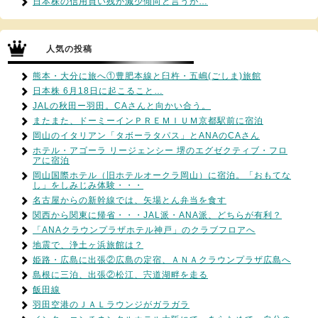
日本株の信用買い残が減少傾向と言うが…
人気の投稿
熊本・大分に旅へ①豊肥本線と臼杵・五嶋(ごしま)旅館
日本株 6月18日に起こること…
JALの秋田ー羽田。CAさんと向かい合う。
またまた、ドーミーインＰＲＥＭＩＵＭ京都駅前に宿泊
岡山のイタリアン「タボーラタパス」とANAのCAさん
ホテル・アゴーラ リージェンシー 堺のエグゼクティブ・フロ
アに宿泊
岡山国際ホテル（旧ホテルオークラ岡山）に宿泊。「おもてな
し」をしみじみ体験・・・
名古屋からの新幹線では、矢場とん弁当を食す
関西から関東に帰省・・・JAL派・ANA派、どちらが有利？
「ANAクラウンプラザホテル神戸」のクラブフロアへ
地震で、浄土ヶ浜旅館は？
姫路・広島に出張②広島の定宿、ＡＮＡクラウンプラザ広島へ
島根に三泊、出張②松江、宍道湖畔を走る
飯田線
羽田空港のＪＡＬラウンジがガラガラ