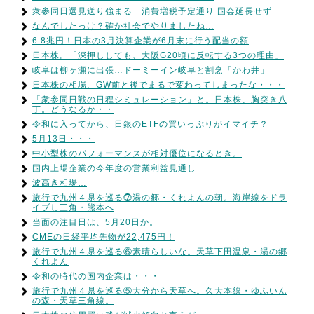
衆参同日選見送り強まる 消費増税予定通り 国会延長せず
なんでしたっけ？確か社会でやりましたね…
6.8兆円！日本の3月決算企業が6月末に行う配当の額
日本株。「深押ししても、大阪G20頃に反転する3つの理由」
岐阜は柳ヶ瀬に出張…ドーミーイン岐阜と割烹「かわ井」
日本株の相場、GW前と後でまるで変わってしまったな・・・
「衆参同日戦の日程シミュレーション」と。日本株、胸突き八
丁。どうなるか・・
令和に入ってから、日銀のETFの買いっぷりがイマイチ？
5月13日・・・
中小型株のパフォーマンスが相対優位になるとき。
国内上場企業の今年度の営業利益見通し
波高き相場…
旅行で九州４県を巡る⓻湯の郷・くれよんの朝。海岸線をドラ
イブし三角・熊本へ
当面の注目日は、5月20日か。
CMEの日経平均先物が22,475円！
旅行で九州４県を巡る⑥素晴らしいな。天草下田温泉・湯の郷
くれよん
令和の時代の国内企業は・・・
旅行で九州４県を巡る⑤大分から天草へ。久大本線・ゆふいん
の森・天草三角線。