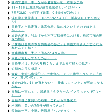
静岡で途中下車しながら名古屋へ②日本平ホテル
11～12月に衆議院が解散総選挙という話が・・
7月FOMCでの利下げ確率、0.5%幅が70%？！
浜名湖を散策①THE HAMANAKO（旧 浜名湖ロイヤルホテ
ル）
日経平均と裁定買い残高分析。陰の極といえるのではある
が・・・
過去の米国、利上げから利下げ転換時における、株式市場の動
きの検証
「株価は企業の本質的価値の影だ」石川臨太郎さんが亡くなら
れたんですね・・・
米雇用者数、予想上回る22.4万人増と・・・
景色が変わってきたのか・・・
日経平均は、8月の月初ぐらいまで上昇可能との見方・・
短期的な戻り相場？
青森・大館へ出張①JALで青森へ、そして地元イタリアン「ボ
ーノ（BUONO）」へ
資金の3分の1しか買わない・・後出しジャンケンが可能になる
から。
愛知は一宮again、居酒屋「タラちゃん イクラちゃん 寅”ちゃ
ん」へ
巨額の自己株買いの効果、これから本格化？
米国株、買いの3条件が揃ってきた？
愛知は一宮。中華の居酒屋「ハマチョウ」へ