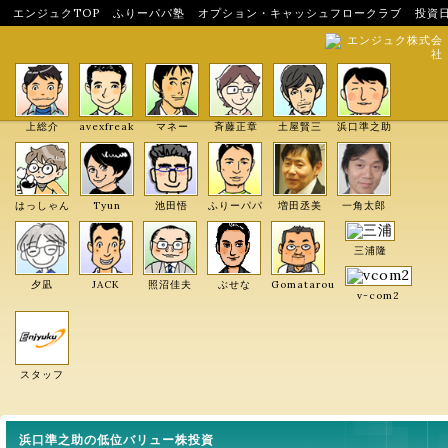
エンジュクTOP
ふりーパパ塾
オプション・キャッシュフロークラブ
投資
エンジュク株式会
社
上総介
avexfreak
マネー
斉藤正章
土屋賢三
浜口準之助
はっしゃん
Tyun
池田悟
ふりーパパ
増田丞美
一角太郎
三浦隆
夕凪
JACK
照沼佳夫
ぶせな
Gomatarou
v-com2
スタッフ
浜口準之助の低位バリュー株投資