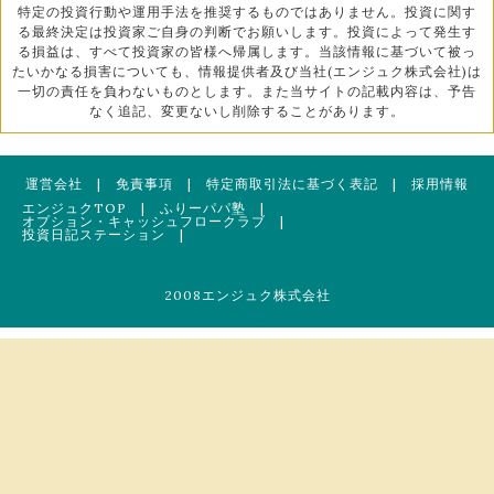
特定の投資行動や運用手法を推奨するものではありません。投資に関す
る最終決定は投資家ご自身の判断でお願いします。投資によって発生す
る損益は、すべて投資家の皆様へ帰属します。当該情報に基づいて被っ
たいかなる損害についても、情報提供者及び当社(エンジュク株式会社)は
一切の責任を負わないものとします。また当サイトの記載内容は、予告
なく追記、変更ないし削除することがあります。
運営会社
|
免責事項
|
特定商取引法に基づく表記
|
採用情報
エンジュクTOP
|
ふりーパパ塾
|
オプション・キャッシュフロークラブ
|
投資日記ステーション
|
2008エンジュク株式会社