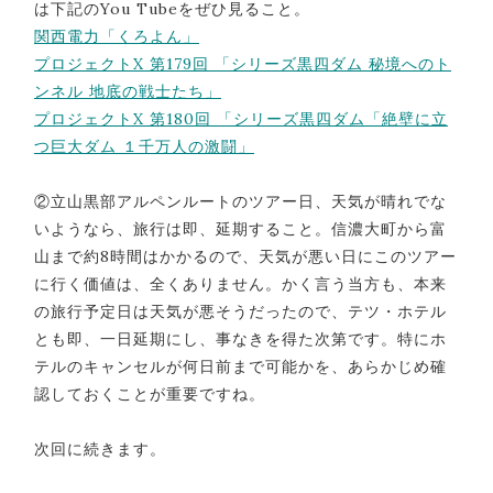
は下記のYou Tubeをぜひ見ること。
関西電力「くろよん」
プロジェクトX 第179回 「シリーズ黒四ダム 秘境へのト
ンネル 地底の戦士たち」
プロジェクトX 第180回 「シリーズ黒四ダム「絶壁に立
つ巨大ダム １千万人の激闘」
②立山黒部アルペンルートのツアー日、天気が晴れでな
いようなら、旅行は即、延期すること。信濃大町から富
山まで約8時間はかかるので、天気が悪い日にこのツアー
に行く価値は、全くありません。かく言う当方も、本来
の旅行予定日は天気が悪そうだったので、テツ・ホテル
とも即、一日延期にし、事なきを得た次第です。特にホ
テルのキャンセルが何日前まで可能かを、あらかじめ確
認しておくことが重要ですね。
次回に続きます。