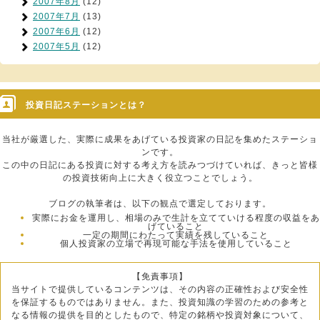
2007年8月
(12)
2007年7月
(13)
2007年6月
(12)
2007年5月
(12)
投資日記ステーションとは？
当社が厳選した、実際に成果をあげている投資家の日記を集めたステーショ
ンです。
この中の日記にある投資に対する考え方を読みつづけていれば、きっと皆様
の投資技術向上に大きく役立つことでしょう。
ブログの執筆者は、以下の観点で選定しております。
実際にお金を運用し、相場のみで生計を立てていける程度の収益をあ
げていること
一定の期間にわたって実績を残していること
個人投資家の立場で再現可能な手法を使用していること
【免責事項】
当サイトで提供しているコンテンツは、その内容の正確性および安全性
を保証するものではありません。また、投資知識の学習のための参考と
なる情報の提供を目的としたもので、特定の銘柄や投資対象について、