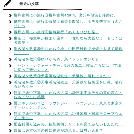
最近の投稿
飛騨古川に小旅行③飛騨古川again。宮川を散策し帰路に。
飛騨古川に小旅行②白壁土蔵街を散策し、ホテル季古里（きこ
り）へ
飛騨古川に小旅行①臨時急行「ぬくもりひだ路」
東京は一極集中が極まり過ぎ！！住むなら大阪だよ！もしくは
名古屋・・
浜名湖を散策⑤掛川から浜松、中田島砂丘で夕焼けを見て帰途
に・・・
浜名湖を散策④ゆりかもめ、鳥インフルエンザと・・・
「セント・レジャー・デー。9月の第二土曜日ごろには、市場
に戻って来いよ」と
浜名湖を散策③天竜浜名湖鉄道・天浜線、晴れてきた！
浜名湖を散策②天竜浜名湖鉄道・天浜線で新所原を出発。晴れ
るだろうか・・・
静岡で途中下車しながら名古屋へ③日本平ホテルの質の高さ・
おもてなしに感動
夏はホテルのロビーラウンジへ・・ペニンシュラ東京と東京ス
テーションホテル。
静岡で途中下車しながら名古屋へ①身延線・日本平ロープウエ
イに乗って
配当利回り込みの、個別銘柄チャートを見てみたいもんだな…
景気は必ず拡大の後に後退が訪れる…は思い込み？