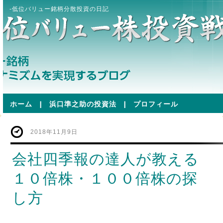
-低位バリュー銘柄分散投資の日記
ホーム
|
浜口準之助の投資法
|
プロフィール
2018年11月9日
会社四季報の達人が教える
１０倍株・１００倍株の探
し方