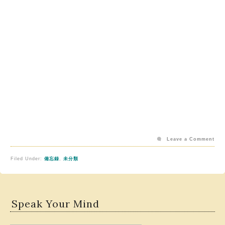
Leave a Comment
Filed Under:
備忘録
,
未分類
Speak Your Mind