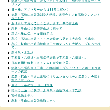
徳島へ出張④鴨島（かもじま）で吉野川、阿波中央橋をサイク
リング
日本株、アノマリーからは11月は買い？
徳島・高松に出張②350人規模の講演会！ＪＲ高松クレメント
ホテルで
あけましておめでとうございます。冬の富士山
鳥取・津山に出張④津山線に乗って
新潟へ旅に②ホテル日航新潟
高松・高知に出張・・・土讃線から見える大歩危・小歩危。
高松・松山に出張③松山全日空ホテルから大阪へ、プロペラ機
で。
島根県・木次線
宇和島・八幡浜へ出張③予讃線で宇和島・八幡浜へ。
日本高周波鋼業（５４７６）が突然上昇。
徳島へ出張⑤麦酒工房・Awa新町川ブリュワリーとボードウオ
ークの夜景
広島・福山・尾道に出張①オリエンタルホテル広島と、今回も
割烹「宝」へ。
展望・・冬の富士山と日本株
島根に三泊、出張③一畑電鉄・山陰本線・木次線
宮崎観光ホテル
鳥取・津山に出張①鳥取のテツ