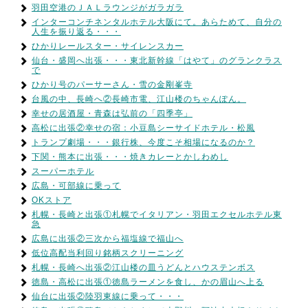
羽田空港のＪＡＬラウンジがガラガラ
インターコンチネンタルホテル大阪にて。あらためて、自分の
人生を振り返る・・・
ひかりレールスター・サイレンスカー
仙台・盛岡へ出張・・・東北新幹線「はやて」のグランクラス
で
ひかり号のパーサーさん・雪の金剛峯寺
台風の中、長崎へ②長崎市電、江山楼のちゃんぽん。
幸せの居酒屋・青森は弘前の「四季亭」
高松に出張②幸せの宿：小豆島シーサイドホテル・松風
トランプ劇場・・・銀行株、今度こそ相場になるのか？
下関・熊本に出張・・・焼きカレーとかしわめし
スーパーホテル
広島・可部線に乗って
OKストア
札幌・長崎と出張①札幌でイタリアン・羽田エクセルホテル東
急
広島に出張②三次から福塩線で福山へ
低位高配当利回り銘柄スクリーニング
札幌・長崎へ出張②江山楼の皿うどんとハウステンボス
徳島・高松に出張①徳島ラーメンを食し、かの眉山へ上る
仙台に出張②陸羽東線に乗って・・・