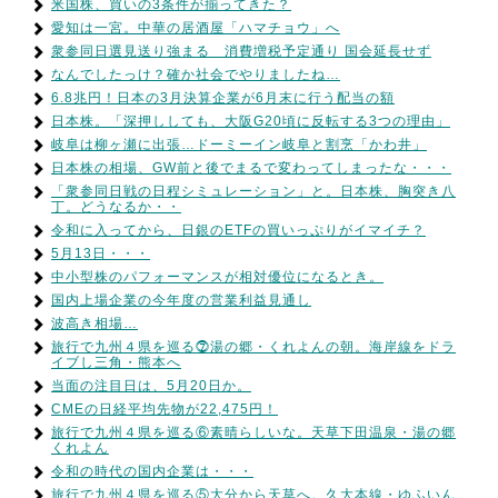
米国株、買いの3条件が揃ってきた？
愛知は一宮。中華の居酒屋「ハマチョウ」へ
衆参同日選見送り強まる 消費増税予定通り 国会延長せず
なんでしたっけ？確か社会でやりましたね…
6.8兆円！日本の3月決算企業が6月末に行う配当の額
日本株。「深押ししても、大阪G20頃に反転する3つの理由」
岐阜は柳ヶ瀬に出張…ドーミーイン岐阜と割烹「かわ井」
日本株の相場、GW前と後でまるで変わってしまったな・・・
「衆参同日戦の日程シミュレーション」と。日本株、胸突き八
丁。どうなるか・・
令和に入ってから、日銀のETFの買いっぷりがイマイチ？
5月13日・・・
中小型株のパフォーマンスが相対優位になるとき。
国内上場企業の今年度の営業利益見通し
波高き相場…
旅行で九州４県を巡る⓻湯の郷・くれよんの朝。海岸線をドラ
イブし三角・熊本へ
当面の注目日は、5月20日か。
CMEの日経平均先物が22,475円！
旅行で九州４県を巡る⑥素晴らしいな。天草下田温泉・湯の郷
くれよん
令和の時代の国内企業は・・・
旅行で九州４県を巡る⑤大分から天草へ。久大本線・ゆふいん