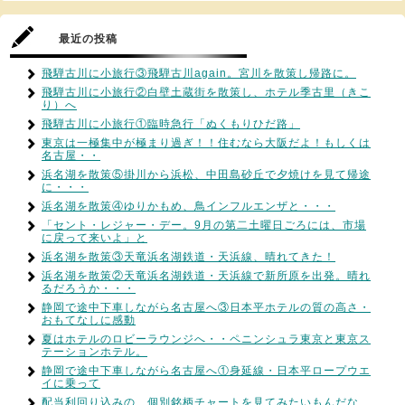
最近の投稿
飛騨古川に小旅行③飛騨古川again。宮川を散策し帰路に。
飛騨古川に小旅行②白壁土蔵街を散策し、ホテル季古里（きこ
り）へ
飛騨古川に小旅行①臨時急行「ぬくもりひだ路」
東京は一極集中が極まり過ぎ！！住むなら大阪だよ！もしくは
名古屋・・
浜名湖を散策⑤掛川から浜松、中田島砂丘で夕焼けを見て帰途
に・・・
浜名湖を散策④ゆりかもめ、鳥インフルエンザと・・・
「セント・レジャー・デー。9月の第二土曜日ごろには、市場
に戻って来いよ」と
浜名湖を散策③天竜浜名湖鉄道・天浜線、晴れてきた！
浜名湖を散策②天竜浜名湖鉄道・天浜線で新所原を出発。晴れ
るだろうか・・・
静岡で途中下車しながら名古屋へ③日本平ホテルの質の高さ・
おもてなしに感動
夏はホテルのロビーラウンジへ・・ペニンシュラ東京と東京ス
テーションホテル。
静岡で途中下車しながら名古屋へ①身延線・日本平ロープウエ
イに乗って
配当利回り込みの、個別銘柄チャートを見てみたいもんだな…