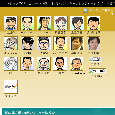
エンジュクTOP
ふりーパパ塾
オプション・キャッシュフロークラブ
投資
エンジュク株式会
社
上総介
avexfreak
マネー
斉藤正章
土屋賢三
浜口準之助
はっしゃん
Tyun
池田悟
ふりーパパ
増田丞美
一角太郎
三浦隆
夕凪
JACK
照沼佳夫
ぶせな
Gomatarou
v-com2
スタッフ
浜口準之助の低位バリュー株投資