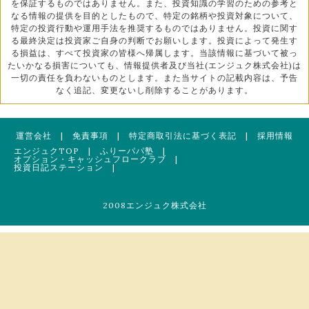
を保証するものではありません。また、投資知識の学習のための参考と
なる情報の提供を目的としたもので、特定の銘柄や投資対象について、
特定の投資行動や運用手法を推奨するものではありません。投資に関す
る最終決定は投資家ご自身の判断でお願いします。投資によって発生す
る損益は、すべて投資家の皆様へ帰属します。当該情報に基づいて被っ
たいかなる損害についても、情報提供者及び当社(エンジュク株式会社)は
一切の責任を負わないものとします。また当サイトの記載内容は、予告
なく追記、変更ないし削除することがあります。
運営会社
|
免責事項
|
特定商取引法に基づく表記
|
採用情報
エンジュクTOP
|
ふりーパパ塾
|
オプション・キャッシュフロークラブ
|
投資日記ステーション
|
2008エンジュク株式会社