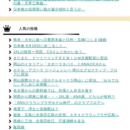
の森・天草三角線。
日本株の信用買い残が減少傾向と言うが…
人気の投稿
熊本・大分に旅へ①豊肥本線と臼杵・五嶋(ごしま)旅館
日本株 6月18日に起こること…
JALの秋田ー羽田。CAさんと向かい合う。
またまた、ドーミーインＰＲＥＭＩＵＭ京都駅前に宿泊
岡山のイタリアン「タボーラタパス」とANAのCAさん
ホテル・アゴーラ リージェンシー 堺のエグゼクティブ・フロ
アに宿泊
岡山国際ホテル（旧ホテルオークラ岡山）に宿泊。「おもてな
し」をしみじみ体験・・・
名古屋からの新幹線では、矢場とん弁当を食す
関西から関東に帰省・・・JAL派・ANA派、どちらが有利？
「ANAクラウンプラザホテル神戸」のクラブフロアへ
地震で、浄土ヶ浜旅館は？
姫路・広島に出張②広島の定宿、ＡＮＡクラウンプラザ広島へ
島根に三泊、出張②松江、宍道湖畔を走る
飯田線