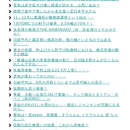
景気は必ず拡大の後に後退が訪れる…は思い込み？
静岡で途中下車しながら名古屋へ②日本平ホテル
11～12月に衆議院が解散総選挙という話が・・
7月FOMCでの利下げ確率、0.5%幅が70%？！
浜名湖を散策①THE HAMANAKO（旧 浜名湖ロイヤルホテ
ル）
日経平均と裁定買い残高分析。陰の極といえるのではある
が・・・
過去の米国、利上げから利下げ転換時における、株式市場の動
きの検証
「株価は企業の本質的価値の影だ」石川臨太郎さんが亡くなら
れたんですね・・・
米雇用者数、予想上回る22.4万人増と・・・
景色が変わってきたのか・・・
日経平均は、8月の月初ぐらいまで上昇可能との見方・・
短期的な戻り相場？
青森・大館へ出張①JALで青森へ、そして地元イタリアン「ボ
ーノ（BUONO）」へ
資金の3分の1しか買わない・・後出しジャンケンが可能になる
から。
愛知は一宮again、居酒屋「タラちゃん イクラちゃん 寅”ちゃ
ん」へ
巨額の自己株買いの効果、これから本格化？