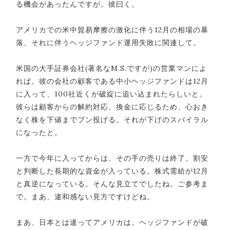
る機会があったんですが。彼曰く。
アメリカでの米中貿易摩擦の激化に伴う12月の相場の暴
落、それに伴うヘッジファンド運用失敗に関連して。
米国の大手証券会社(著名なM.S.ですが)の営業マンによ
れば。彼の会社の顧客である中小ヘッジファンドは12月
に入って、100社近くが破綻に追い込まれたらしいと。
彼らは顧客からの解約対応、換金に応じるため、心おき
なく株を下値までブン投げる。それが下げのスパイラル
になったと。
一方で今年に入ってからは、その手の売りは終了。割安
と判断した長期的な資金が入っている。株式需給が12月
と真逆になっている。そんな見立てでしたね。ご参考ま
で。まあ、違和感ない見方ですけどね。
まあ、日本とは違ってアメリカは。ヘッジファンドが破