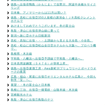
徳島へ出張④鴨島（かもじま）で吉野川、阿波中央橋をサイク
リング
日本株、アノマリーからは11月は買い？
徳島・高松に出張②350人規模の講演会！ＪＲ高松クレメント
ホテルで
あけましておめでとうございます。冬の富士山
鳥取・津山に出張④津山線に乗って
新潟へ旅に②ホテル日航新潟
高松・高知に出張・・・土讃線から見える大歩危・小歩危。
高松・松山に出張③松山全日空ホテルから大阪へ、プロペラ機
で。
島根県・木次線
宇和島・八幡浜へ出張③予讃線で宇和島・八幡浜へ。
日本高周波鋼業（５４７６）が突然上昇。
徳島へ出張⑤麦酒工房・Awa新町川ブリュワリーとボードウオ
ークの夜景
広島・福山・尾道に出張①オリエンタルホテル広島と、今回も
割烹「宝」へ。
展望・・冬の富士山と日本株
島根に三泊、出張③一畑電鉄・山陰本線・木次線
宮崎観光ホテル
鳥取・津山に出張①鳥取のテツ