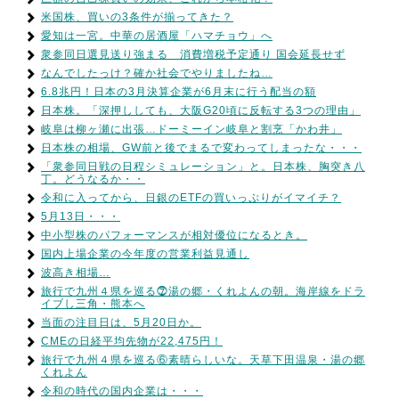
米国株、買いの3条件が揃ってきた？
愛知は一宮。中華の居酒屋「ハマチョウ」へ
衆参同日選見送り強まる 消費増税予定通り 国会延長せず
なんでしたっけ？確か社会でやりましたね…
6.8兆円！日本の3月決算企業が6月末に行う配当の額
日本株。「深押ししても、大阪G20頃に反転する3つの理由」
岐阜は柳ヶ瀬に出張…ドーミーイン岐阜と割烹「かわ井」
日本株の相場、GW前と後でまるで変わってしまったな・・・
「衆参同日戦の日程シミュレーション」と。日本株、胸突き八
丁。どうなるか・・
令和に入ってから、日銀のETFの買いっぷりがイマイチ？
5月13日・・・
中小型株のパフォーマンスが相対優位になるとき。
国内上場企業の今年度の営業利益見通し
波高き相場…
旅行で九州４県を巡る⓻湯の郷・くれよんの朝。海岸線をドラ
イブし三角・熊本へ
当面の注目日は、5月20日か。
CMEの日経平均先物が22,475円！
旅行で九州４県を巡る⑥素晴らしいな。天草下田温泉・湯の郷
くれよん
令和の時代の国内企業は・・・