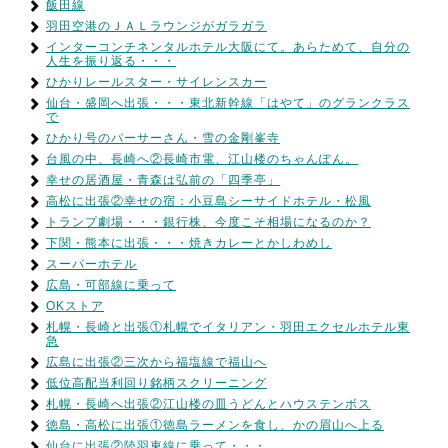
飯田線
羽田空港のＪＡＬラウンジがガラガラ
インターコンチネンタルホテル大阪にて。あらためて、自分の
人生を振り返る・・・
ひかりレールスター・サイレンスカー
仙台・盛岡へ出張・・・東北新幹線「はやて」のグランクラス
で
ひかり号のパーサーさん・雪の金剛峯寺
台風の中、長崎へ②長崎市電、江山楼のちゃんぽん。
幸せの居酒屋・青森は弘前の「四季亭」
高松に出張②幸せの宿：小豆島シーサイドホテル・松風
トランプ劇場・・・銀行株、今度こそ相場になるのか？
下関・熊本に出張・・・焼きカレーとかしわめし
スーパーホテル
広島・可部線に乗って
OKストア
札幌・長崎と出張①札幌でイタリアン・羽田エクセルホテル東
急
広島に出張②三次から福塩線で福山へ
低位高配当利回り銘柄スクリーニング
札幌・長崎へ出張②江山楼の皿うどんとハウステンボス
徳島・高松に出張①徳島ラーメンを食し、かの眉山へ上る
仙台に出張②陸羽東線に乗って・・・