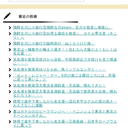
最近の投稿
飛騨古川に小旅行③飛騨古川again。宮川を散策し帰路に。
飛騨古川に小旅行②白壁土蔵街を散策し、ホテル季古里（きこ
り）へ
飛騨古川に小旅行①臨時急行「ぬくもりひだ路」
東京は一極集中が極まり過ぎ！！住むなら大阪だよ！もしくは
名古屋・・
浜名湖を散策⑤掛川から浜松、中田島砂丘で夕焼けを見て帰途
に・・・
浜名湖を散策④ゆりかもめ、鳥インフルエンザと・・・
「セント・レジャー・デー。9月の第二土曜日ごろには、市場
に戻って来いよ」と
浜名湖を散策③天竜浜名湖鉄道・天浜線、晴れてきた！
浜名湖を散策②天竜浜名湖鉄道・天浜線で新所原を出発。晴れ
るだろうか・・・
静岡で途中下車しながら名古屋へ③日本平ホテルの質の高さ・
おもてなしに感動
夏はホテルのロビーラウンジへ・・ペニンシュラ東京と東京ス
テーションホテル。
静岡で途中下車しながら名古屋へ①身延線・日本平ロープウエ
イに乗って