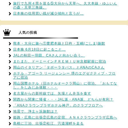
旅行で九州４県を巡る⑤大分から天草へ。久大本線・ゆふいん
の森・天草三角線。
日本株の信用買い残が減少傾向と言うが…
人気の投稿
熊本・大分に旅へ①豊肥本線と臼杵・五嶋(ごしま)旅館
日本株 6月18日に起こること…
JALの秋田ー羽田。CAさんと向かい合う。
またまた、ドーミーインＰＲＥＭＩＵＭ京都駅前に宿泊
岡山のイタリアン「タボーラタパス」とANAのCAさん
ホテル・アゴーラ リージェンシー 堺のエグゼクティブ・フロ
アに宿泊
岡山国際ホテル（旧ホテルオークラ岡山）に宿泊。「おもてな
し」をしみじみ体験・・・
名古屋からの新幹線では、矢場とん弁当を食す
関西から関東に帰省・・・JAL派・ANA派、どちらが有利？
「ANAクラウンプラザホテル神戸」のクラブフロアへ
地震で、浄土ヶ浜旅館は？
姫路・広島に出張②広島の定宿、ＡＮＡクラウンプラザ広島へ
島根に三泊、出張②松江、宍道湖畔を走る