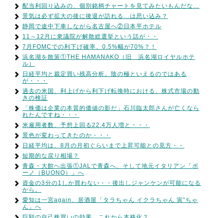
配当利回り込みの、個別銘柄チャートを見てみたいもんだな…
景気は必ず拡大の後に後退が訪れる…は思い込み？
静岡で途中下車しながら名古屋へ②日本平ホテル
11～12月に衆議院が解散総選挙という話が・・
7月FOMCでの利下げ確率、0.5%幅が70%？！
浜名湖を散策①THE HAMANAKO（旧 浜名湖ロイヤルホテ
ル）
日経平均と裁定買い残高分析。陰の極といえるのではある
が・・・
過去の米国、利上げから利下げ転換時における、株式市場の動
きの検証
「株価は企業の本質的価値の影だ」石川臨太郎さんが亡くなら
れたんですね・・・
米雇用者数、予想上回る22.4万人増と・・・
景色が変わってきたのか・・・
日経平均は、8月の月初ぐらいまで上昇可能との見方・・
短期的な戻り相場？
青森・大館へ出張①JALで青森へ、そして地元イタリアン「ボ
ーノ（BUONO）」へ
資金の3分の1しか買わない・・後出しジャンケンが可能になる
から。
愛知は一宮again、居酒屋「タラちゃん イクラちゃん 寅”ちゃ
ん」へ
巨額の自己株買いの効果、これから本格化？