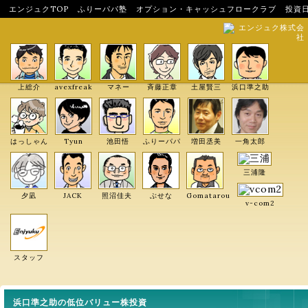
エンジュクTOP
ふりーパパ塾
オプション・キャッシュフロークラブ
投資
エンジュク株式会
社
上総介
avexfreak
マネー
斉藤正章
土屋賢三
浜口準之助
はっしゃん
Tyun
池田悟
ふりーパパ
増田丞美
一角太郎
三浦隆
夕凪
JACK
照沼佳夫
ぶせな
Gomatarou
v-com2
スタッフ
浜口準之助の低位バリュー株投資