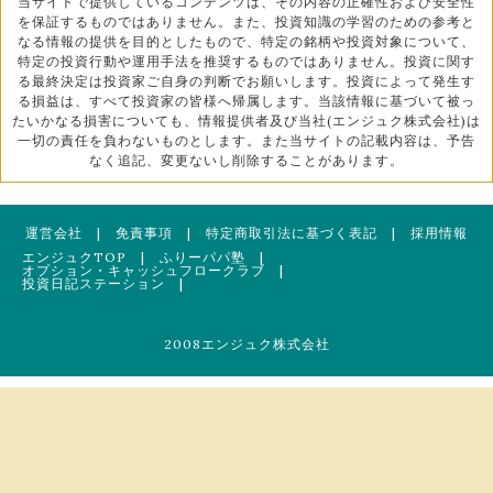
当サイトで提供しているコンテンツは、その内容の正確性および安全性
を保証するものではありません。また、投資知識の学習のための参考と
なる情報の提供を目的としたもので、特定の銘柄や投資対象について、
特定の投資行動や運用手法を推奨するものではありません。投資に関す
る最終決定は投資家ご自身の判断でお願いします。投資によって発生す
る損益は、すべて投資家の皆様へ帰属します。当該情報に基づいて被っ
たいかなる損害についても、情報提供者及び当社(エンジュク株式会社)は
一切の責任を負わないものとします。また当サイトの記載内容は、予告
なく追記、変更ないし削除することがあります。
運営会社
|
免責事項
|
特定商取引法に基づく表記
|
採用情報
エンジュクTOP
|
ふりーパパ塾
|
オプション・キャッシュフロークラブ
|
投資日記ステーション
|
2008エンジュク株式会社