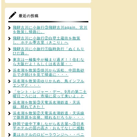
最近の投稿
飛騨古川に小旅行③飛騨古川again。宮川
を散策し帰路に。
飛騨古川に小旅行②白壁土蔵街を散策
し、ホテル季古里（きこり）へ
飛騨古川に小旅行①臨時急行「ぬくもり
ひだ路」
東京は一極集中が極まり過ぎ！！住むな
ら大阪だよ！もしくは名古屋・・
浜名湖を散策⑤掛川から浜松、中田島砂
丘で夕焼けを見て帰途に・・・
浜名湖を散策④ゆりかもめ、鳥インフル
エンザと・・・
「セント・レジャー・デー。9月の第二土
曜日ごろには、市場に戻って来いよ」と
浜名湖を散策③天竜浜名湖鉄道・天浜
線、晴れてきた！
浜名湖を散策②天竜浜名湖鉄道・天浜線
で新所原を出発。晴れるだろうか・・・
静岡で途中下車しながら名古屋へ③日本
平ホテルの質の高さ・おもてなしに感動
夏はホテルのロビーラウンジへ・・ペニ