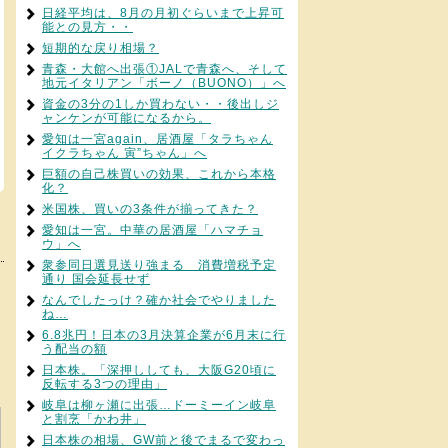
日経平均は、8月の月初ぐらいまで上昇可
能との見方・・
短期的な戻り相場？
青森・大館へ出張①JALで青森へ、そして
地元イタリアン「ボーノ（BUONO）」へ
資金の3分の1しか買わない・・後出しジ
ャンケンが可能になるから。
愛知は一宮again、居酒屋「タラちゃん
イクラちゃん 寅”ちゃん」へ
巨額の自己株買いの効果、これから本格
化？
米国株、買いの3条件が揃ってきた？
愛知は一宮。中華の居酒屋「ハマチョ
ウ」へ
衆参同日選見送り強まる 消費増税予定
通り 国会延長せず
なんでしたっけ？確か社会でやりました
ね…
6.8兆円！日本の3月決算企業が6月末に行
う配当の額
日本株。「深押ししても、大阪G20頃に
反転する3つの理由」
岐阜は柳ヶ瀬に出張…ドーミーイン岐阜
と割烹「かわ井」
日本株の相場、GW前と後でまるで変わっ