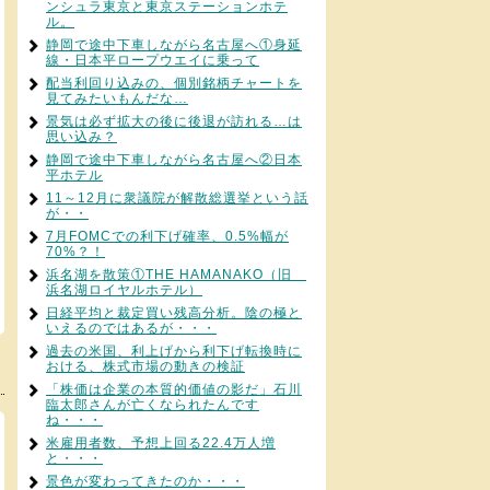
ンシュラ東京と東京ステーションホテ
ル。
静岡で途中下車しながら名古屋へ①身延
線・日本平ロープウエイに乗って
配当利回り込みの、個別銘柄チャートを
見てみたいもんだな…
景気は必ず拡大の後に後退が訪れる…は
思い込み？
静岡で途中下車しながら名古屋へ②日本
平ホテル
11～12月に衆議院が解散総選挙という話
が・・
7月FOMCでの利下げ確率、0.5%幅が
70%？！
浜名湖を散策①THE HAMANAKO（旧
浜名湖ロイヤルホテル）
日経平均と裁定買い残高分析。陰の極と
いえるのではあるが・・・
過去の米国、利上げから利下げ転換時に
おける、株式市場の動きの検証
「株価は企業の本質的価値の影だ」石川
臨太郎さんが亡くなられたんです
ね・・・
米雇用者数、予想上回る22.4万人増
と・・・
景色が変わってきたのか・・・