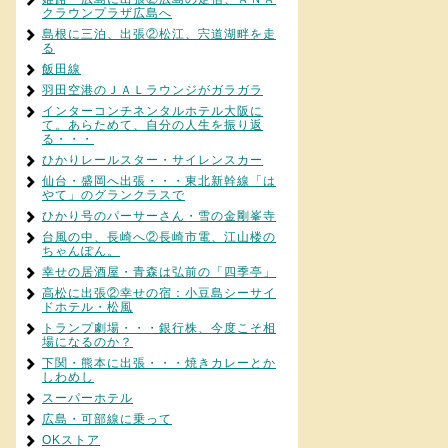
クラウンプラザ広島へ
島根に三泊、出張②松江、宍道湖畔を走
る
飯田線
羽田空港のＪＡＬラウンジがガラガラ
インターコンチネンタルホテル大阪に
て。あらためて、自分の人生を振り返
る・・・
ひかりレールスター・サイレンスカー
仙台・盛岡へ出張・・・東北新幹線「は
やて」のグランクラスで
ひかり号のパーサーさん・雪の金剛峯寺
台風の中、長崎へ②長崎市電、江山楼の
ちゃんぽん。
幸せの居酒屋・青森は弘前の「四季亭」
高松に出張②幸せの宿：小豆島シーサイ
ドホテル・松風
トランプ劇場・・・銀行株、今度こそ相
場になるのか？
下関・熊本に出張・・・焼きカレーとか
しわめし
スーパーホテル
広島・可部線に乗って
OKストア