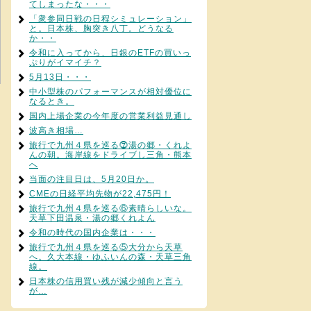
てしまったな・・・
「衆参同日戦の日程シミュレーション」
と。日本株、胸突き八丁。どうなる
か・・
令和に入ってから、日銀のETFの買いっ
ぷりがイマイチ？
5月13日・・・
中小型株のパフォーマンスが相対優位に
なるとき。
国内上場企業の今年度の営業利益見通し
波高き相場…
旅行で九州４県を巡る⓻湯の郷・くれよ
んの朝。海岸線をドライブし三角・熊本
へ
当面の注目日は、5月20日か。
CMEの日経平均先物が22,475円！
旅行で九州４県を巡る⑥素晴らしいな。
天草下田温泉・湯の郷くれよん
令和の時代の国内企業は・・・
旅行で九州４県を巡る⑤大分から天草
へ。久大本線・ゆふいんの森・天草三角
線。
日本株の信用買い残が減少傾向と言う
が…