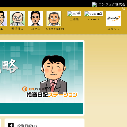
エンジュク株式会
社
三浦隆
v-com2
CK
照沼佳夫
ぶせな
Gomatarou
スタッフ
投資日記FB