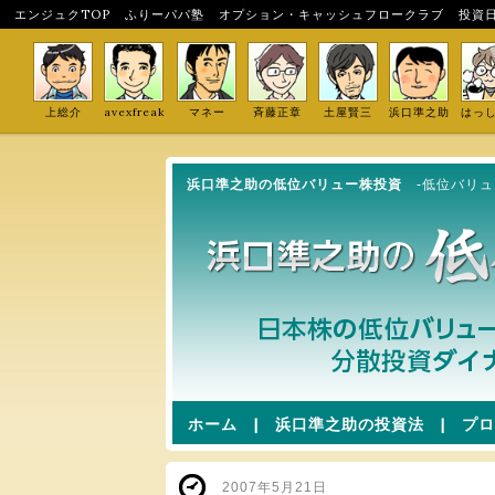
エンジュクTOP
ふりーパパ塾
オプション・キャッシュフロークラブ
投資
上総介
avexfreak
マネー
斉藤正章
土屋賢三
浜口準之助
はっ
浜口準之助の低位バリュー株投資
-低位バリ
ホーム
|
浜口準之助の投資法
|
プロ
2007年5月21日