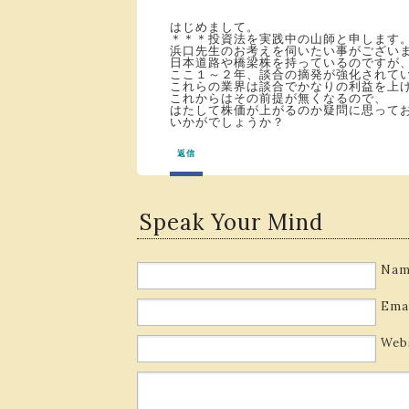
はじめまして。
＊＊＊投資法を実践中の山師と申します
浜口先生のお考えを伺いたい事がござい
日本道路や橋梁株を持っているのですが
ここ１～２年、談合の摘発が強化されて
これらの業界は談合でかなりの利益を上
これからはその前提が無くなるので、
はたして株価が上がるのか疑問に思って
いかがでしょうか？
返信
Speak Your Mind
Nam
Ema
Web