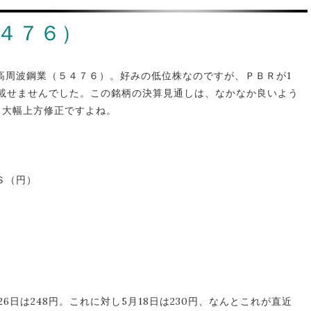
４７６）
高周波鋼業（５４７６）。好みの低位株なのですが、ＰＢＲが1
は載せませんでした。この銘柄の決算見通しは、なかなか良いよう
は、大幅上方修正ですよね。
Ｓ（円）
6日は248円。これに対し5月18日は230円、なんとこれが直近