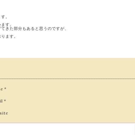
。
ます。
、
います。
げてきた部分もあると思うのですが、
おります。
e
*
il
*
site