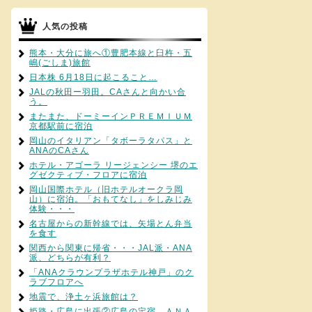
人気の投稿
熊本・大分に旅へ①豊肥本線と臼杵・五
嶋(ごしま)旅館
日本株 6月18日に起こること…
JALの秋田ー羽田。CAさんと向かい合
う。
またまた、ドーミーインＰＲＥＭＩＵＭ
京都駅前に宿泊
岡山のイタリアン「タボーラタパス」と
ANAのCAさん
ホテル・アゴーラ リージェンシー 堺のエ
グゼクティブ・フロアに宿泊
岡山国際ホテル（旧ホテルオークラ岡
山）に宿泊。「おもてなし」をしみじみ
体験・・・
名古屋からの新幹線では、矢場とん弁当
を食す
関西から関東に帰省・・・JAL派・ANA
派、どちらが有利？
「ANAクラウンプラザホテル神戸」のク
ラブフロアへ
地震で、浄土ヶ浜旅館は？
姫路・広島に出張②広島の定宿、ＡＮＡ