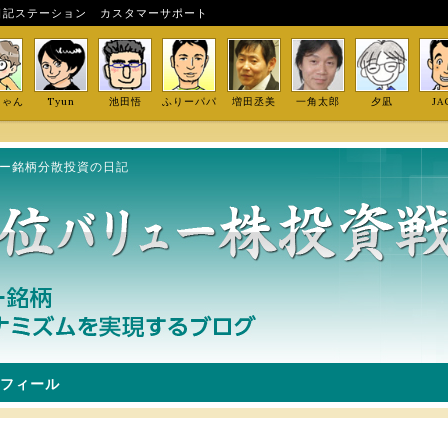
日記ステーション
カスタマーサポート
しゃん
Tyun
池田悟
ふりーパパ
増田丞美
一角太郎
夕凪
JA
ュー銘柄分散投資の日記
フィール