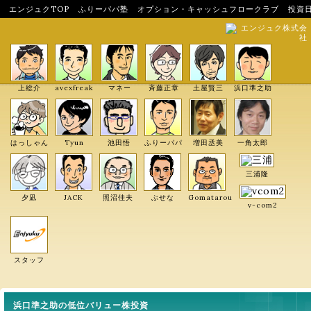
エンジュクTOP
ふりーパパ塾
オプション・キャッシュフロークラブ
投資
エンジュク株式会
社
上総介
avexfreak
マネー
斉藤正章
土屋賢三
浜口準之助
はっしゃん
Tyun
池田悟
ふりーパパ
増田丞美
一角太郎
三浦隆
夕凪
JACK
照沼佳夫
ぶせな
Gomatarou
v-com2
スタッフ
浜口準之助の低位バリュー株投資