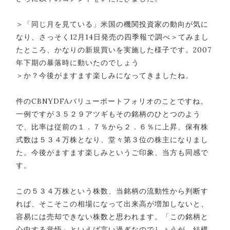
＞「同じ月を見ている」米国の機関投資家の動向が気に
なり、さっそく12月14日発売の四季報で調べ＞てみまし
たところ、かなりの新規買いを実施した様子です。2007
年下期の暴落時に動いたのでしょう
＞か？今後がますます楽しみになってきましたね。
件のCBNYDFAバリューポートフォリオのことですね。
一例ですが３５２９アツギもその銘柄のひとつのよう
で、比率は従前の１．７％から２．６％に上昇、保有株
式数は５３４万株となり、堂々第３位の株主になりまし
た。今後がますます楽しみというご印象、当方も同感で
す。
この５３４万株という株数、当銘柄の流動性から判断す
れば、そこそこの相場になって出来高が増加しないと、
容易には売却できない株数と思われます。「この銘柄と
心中する覚悟」といえば言い過ぎなのでしょうが、結構