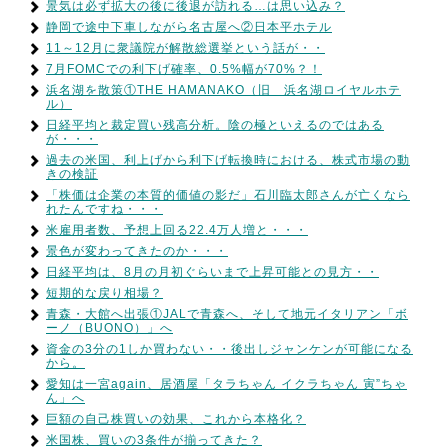
景気は必ず拡大の後に後退が訪れる…は思い込み？
静岡で途中下車しながら名古屋へ②日本平ホテル
11～12月に衆議院が解散総選挙という話が・・
7月FOMCでの利下げ確率、0.5%幅が70%？！
浜名湖を散策①THE HAMANAKO（旧 浜名湖ロイヤルホテ
ル）
日経平均と裁定買い残高分析。陰の極といえるのではある
が・・・
過去の米国、利上げから利下げ転換時における、株式市場の動
きの検証
「株価は企業の本質的価値の影だ」石川臨太郎さんが亡くなら
れたんですね・・・
米雇用者数、予想上回る22.4万人増と・・・
景色が変わってきたのか・・・
日経平均は、8月の月初ぐらいまで上昇可能との見方・・
短期的な戻り相場？
青森・大館へ出張①JALで青森へ、そして地元イタリアン「ボ
ーノ（BUONO）」へ
資金の3分の1しか買わない・・後出しジャンケンが可能になる
から。
愛知は一宮again、居酒屋「タラちゃん イクラちゃん 寅”ちゃ
ん」へ
巨額の自己株買いの効果、これから本格化？
米国株、買いの3条件が揃ってきた？