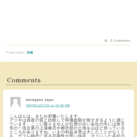
2 Comments
Filed Under:
所感
Comments
kerogaso
says:
2007年12月17日 at 10:09 PM
こんばんは。またお邪魔いたします。
アツギは資産の質と比較して時価総額が低すぎるように感じ
ています。ここに限りませんが社歴の古い会社の中には取引
先の一流企業の上場株式や都市部の土地を山ほど持っている
ところがありますね。いまの利益水準は大したことがなくと
も、デフレ時代に戻る可能性が低い現在、そういった会社の