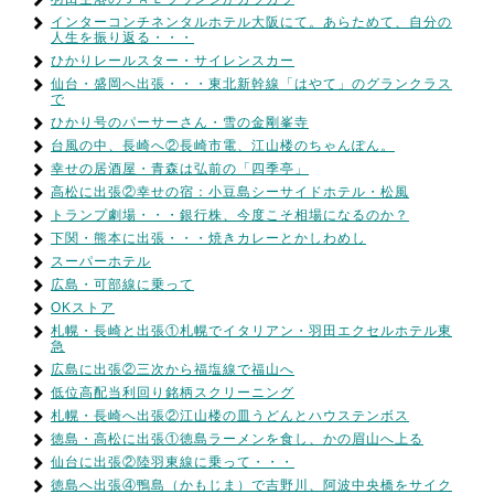
インターコンチネンタルホテル大阪にて。あらためて、自分の
人生を振り返る・・・
ひかりレールスター・サイレンスカー
仙台・盛岡へ出張・・・東北新幹線「はやて」のグランクラス
で
ひかり号のパーサーさん・雪の金剛峯寺
台風の中、長崎へ②長崎市電、江山楼のちゃんぽん。
幸せの居酒屋・青森は弘前の「四季亭」
高松に出張②幸せの宿：小豆島シーサイドホテル・松風
トランプ劇場・・・銀行株、今度こそ相場になるのか？
下関・熊本に出張・・・焼きカレーとかしわめし
スーパーホテル
広島・可部線に乗って
OKストア
札幌・長崎と出張①札幌でイタリアン・羽田エクセルホテル東
急
広島に出張②三次から福塩線で福山へ
低位高配当利回り銘柄スクリーニング
札幌・長崎へ出張②江山楼の皿うどんとハウステンボス
徳島・高松に出張①徳島ラーメンを食し、かの眉山へ上る
仙台に出張②陸羽東線に乗って・・・
徳島へ出張④鴨島（かもじま）で吉野川、阿波中央橋をサイク