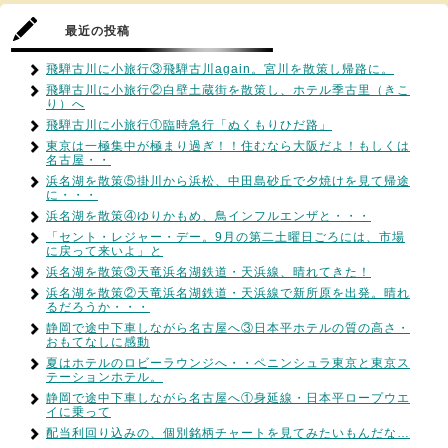
最近の投稿
飛騨古川に小旅行③飛騨古川again。宮川を散策し帰路に。
飛騨古川に小旅行②白壁土蔵街を散策し、ホテル季古里（きこ
り）へ
飛騨古川に小旅行①臨時急行「ぬくもりひだ路」
東京は一極集中が極まり過ぎ！！住むなら大阪だよ！もしくは
名古屋・・
浜名湖を散策⑤掛川から浜松、中田島砂丘で夕焼けを見て帰途
に・・・
浜名湖を散策④ゆりかもめ、鳥インフルエンザと・・・
「セント・レジャー・デー。9月の第二土曜日ごろには、市場
に戻って来いよ」と
浜名湖を散策③天竜浜名湖鉄道・天浜線、晴れてきた！
浜名湖を散策②天竜浜名湖鉄道・天浜線で新所原を出発。晴れ
るだろうか・・・
静岡で途中下車しながら名古屋へ③日本平ホテルの質の高さ・
おもてなしに感動
夏はホテルのロビーラウンジへ・・ペニンシュラ東京と東京ス
テーションホテル。
静岡で途中下車しながら名古屋へ①身延線・日本平ロープウエ
イに乗って
配当利回り込みの、個別銘柄チャートを見てみたいもんだな…