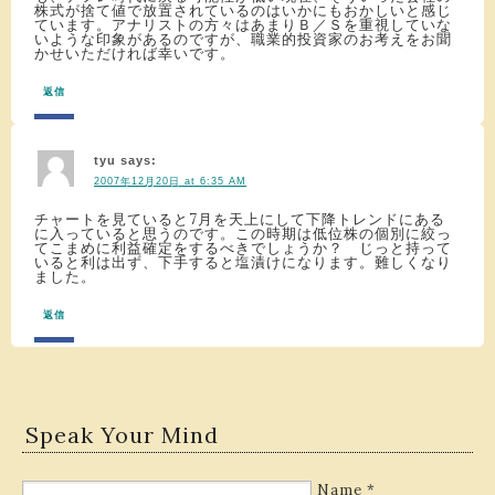
株式が捨て値で放置されているのはいかにもおかしいと感じ
ています。アナリストの方々はあまりＢ／Ｓを重視していな
いような印象があるのですが、職業的投資家のお考えをお聞
かせいただければ幸いです。
返信
tyu
says:
2007年12月20日 at 6:35 AM
チャートを見ていると7月を天上にして下降トレンドにある
に入っていると思うのです。この時期は低位株の個別に絞っ
てこまめに利益確定をするべきでしょうか？ じっと持って
いると利は出ず、下手すると塩漬けになります。難しくなり
ました。
返信
Speak Your Mind
Name
*