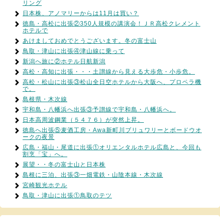
リング
日本株、アノマリーからは11月は買い？
徳島・高松に出張②350人規模の講演会！ＪＲ高松クレメント
ホテルで
あけましておめでとうございます。冬の富士山
鳥取・津山に出張④津山線に乗って
新潟へ旅に②ホテル日航新潟
高松・高知に出張・・・土讃線から見える大歩危・小歩危。
高松・松山に出張③松山全日空ホテルから大阪へ、プロペラ機
で。
島根県・木次線
宇和島・八幡浜へ出張③予讃線で宇和島・八幡浜へ。
日本高周波鋼業（５４７６）が突然上昇。
徳島へ出張⑤麦酒工房・Awa新町川ブリュワリーとボードウオ
ークの夜景
広島・福山・尾道に出張①オリエンタルホテル広島と、今回も
割烹「宝」へ。
展望・・冬の富士山と日本株
島根に三泊、出張③一畑電鉄・山陰本線・木次線
宮崎観光ホテル
鳥取・津山に出張①鳥取のテツ