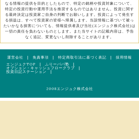
なる情報の提供を目的としたもので、特定の銘柄や投資対象について、
特定の投資行動や運用手法を推奨するものではありません。投資に関す
る最終決定は投資家ご自身の判断でお願いします。投資によって発生す
る損益は、すべて投資家の皆様へ帰属します。当該情報に基づいて被っ
たいかなる損害についても、情報提供者及び当社(エンジュク株式会社)は
一切の責任を負わないものとします。また当サイトの記載内容は、予告
なく追記、変更ないし削除することがあります。
運営会社
|
免責事項
|
特定商取引法に基づく表記
|
採用情報
エンジュクTOP
|
ふりーパパ塾
|
オプション・キャッシュフロークラブ
|
投資日記ステーション
|
2008エンジュク株式会社