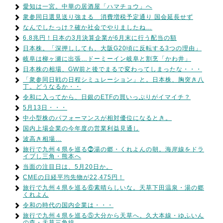
愛知は一宮。中華の居酒屋「ハマチョウ」へ
衆参同日選見送り強まる 消費増税予定通り 国会延長せず
なんでしたっけ？確か社会でやりましたね…
6.8兆円！日本の3月決算企業が6月末に行う配当の額
日本株。「深押ししても、大阪G20頃に反転する3つの理由」
岐阜は柳ヶ瀬に出張…ドーミーイン岐阜と割烹「かわ井」
日本株の相場、GW前と後でまるで変わってしまったな・・・
「衆参同日戦の日程シミュレーション」と。日本株、胸突き八
丁。どうなるか・・
令和に入ってから、日銀のETFの買いっぷりがイマイチ？
5月13日・・・
中小型株のパフォーマンスが相対優位になるとき。
国内上場企業の今年度の営業利益見通し
波高き相場…
旅行で九州４県を巡る⓻湯の郷・くれよんの朝。海岸線をドラ
イブし三角・熊本へ
当面の注目日は、5月20日か。
CMEの日経平均先物が22,475円！
旅行で九州４県を巡る⑥素晴らしいな。天草下田温泉・湯の郷
くれよん
令和の時代の国内企業は・・・
旅行で九州４県を巡る⑤大分から天草へ。久大本線・ゆふいん
の森・天草三角線。