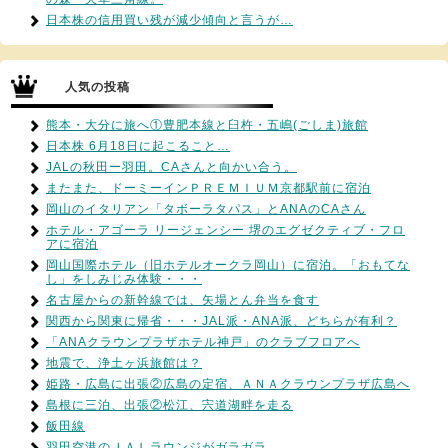
日本株の信用買い残が減少傾向と言うが…
人気の投稿
熊本・大分に旅へ①豊肥本線と臼杵・五嶋(ごしま)旅館
日本株 6月18日に起こること…
JALの秋田ー羽田。CAさんと向かい合う。
またまた、ドーミーインＰＲＥＭＩＵＭ京都駅前に宿泊
岡山のイタリアン「タボーラタパス」とANAのCAさん
ホテル・アゴーラ リージェンシー 堺のエグゼクティブ・フロ
アに宿泊
岡山国際ホテル（旧ホテルオークラ岡山）に宿泊。「おもてな
し」をしみじみ体験・・・
名古屋からの新幹線では、矢場とん弁当を食す
関西から関東に帰省・・・JAL派・ANA派、どちらが有利？
「ANAクラウンプラザホテル神戸」のクラブフロアへ
地震で、浄土ヶ浜旅館は？
姫路・広島に出張②広島の定宿、ＡＮＡクラウンプラザ広島へ
島根に三泊、出張②松江、宍道湖畔を走る
飯田線
羽田空港のＪＡＬラウンジがガラガラ