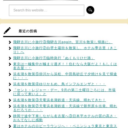
最近の投稿
飛騨古川に小旅行③飛騨古川again。宮川を散策し帰路に。
飛騨古川に小旅行②白壁土蔵街を散策し、ホテル季古里（きこ
り）へ
飛騨古川に小旅行①臨時急行「ぬくもりひだ路」
東京は一極集中が極まり過ぎ！！住むなら大阪だよ！もしくは
名古屋・・
浜名湖を散策⑤掛川から浜松、中田島砂丘で夕焼けを見て帰途
に・・・
浜名湖を散策④ゆりかもめ、鳥インフルエンザと・・・
「セント・レジャー・デー。9月の第二土曜日ごろには、市場
に戻って来いよ」と
浜名湖を散策③天竜浜名湖鉄道・天浜線、晴れてきた！
浜名湖を散策②天竜浜名湖鉄道・天浜線で新所原を出発。晴れ
るだろうか・・・
静岡で途中下車しながら名古屋へ③日本平ホテルの質の高さ・
おもてなしに感動
夏はホテルのロビーラウンジへ・・ペニンシュラ東京と東京ス