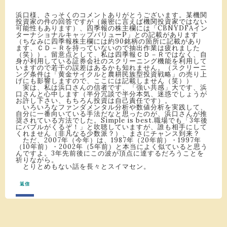
浜口様、さっそくのコメントありがとうございます。某機関
投資家の件の回答ですが（厳密に言えば機関投資家ではない
可能性もあります）、四季報の株主欄には「CBNYDFAイン
ターナショナルキャップバリューP」との記載があります
（ちなみに四季報株主欄には約90銘柄の箇所に記載があり
ます、ＣＤ－Ｒを持っていないので抽出作業は疲れました
（笑））。留意点として、私は四季報ＣＤ－Ｒではなく、自
身が利用している証券会社のスクリーニング機能を利用して
いますので若干の誤差はあるかも知れません。（スクリーニ
ング条件は「黄金サイクルと農耕民族型投資戦略」の売り上
げにも影響しますので、ここには記載しません（笑））
実は、私は浜口さんの信者です、「強い共感」大です、浜
口さんと心中します（半分冗談で半分本気、迷惑でしょうが
お許し下さい、もちろん投資は自己責任です）。
いろいろなファンダメンタル分析や数値分析を実践して、
自分に一番向いている手法だなと思ったのが、浜口さんが推
奨されている方法でした。Simple is best.職場でも「3年後
にバブルがくるぞ！」と吹聴していますが、誰も相手にして
くれません（非凡なる少数派？）、まさにチャンス到来？
ただ、2007年（今年）は、1987年（20年前）・1997年
（10年前）・2002年（5年前）と本当によく似ていると思う
んですよ。3年先前後にこの波が頂点に達するだろうことを
祈りながら。
とりとめもない話を長々とスイマセン。
返信