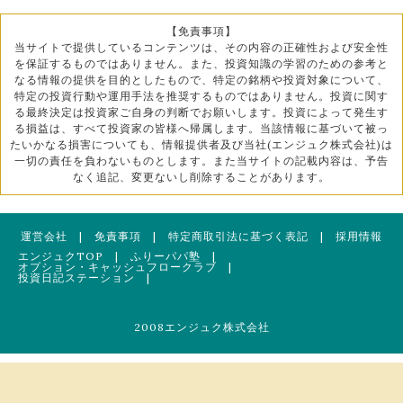
【免責事項】
当サイトで提供しているコンテンツは、その内容の正確性および安全性
を保証するものではありません。また、投資知識の学習のための参考と
なる情報の提供を目的としたもので、特定の銘柄や投資対象について、
特定の投資行動や運用手法を推奨するものではありません。投資に関す
る最終決定は投資家ご自身の判断でお願いします。投資によって発生す
る損益は、すべて投資家の皆様へ帰属します。当該情報に基づいて被っ
たいかなる損害についても、情報提供者及び当社(エンジュク株式会社)は
一切の責任を負わないものとします。また当サイトの記載内容は、予告
なく追記、変更ないし削除することがあります。
運営会社
|
免責事項
|
特定商取引法に基づく表記
|
採用情報
エンジュクTOP
|
ふりーパパ塾
|
オプション・キャッシュフロークラブ
|
投資日記ステーション
|
2008エンジュク株式会社