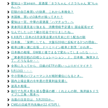
愛知は一宮again、居酒屋「タラちゃん イクラちゃん 寅”ちゃ
ん」へ
巨額の自己株買いの効果、これから本格化？
米国株、買いの3条件が揃ってきた？
愛知は一宮。中華の居酒屋「ハマチョウ」へ
衆参同日選見送り強まる 消費増税予定通り 国会延長せず
なんでしたっけ？確か社会でやりましたね…
6.8兆円！日本の3月決算企業が6月末に行う配当の額
日本株。「深押ししても、大阪G20頃に反転する3つの理由」
岐阜は柳ヶ瀬に出張…ドーミーイン岐阜と割烹「かわ井」
日本株の相場、GW前と後でまるで変わってしまったな・・・
「衆参同日戦の日程シミュレーション」と。日本株、胸突き八
丁。どうなるか・・
令和に入ってから、日銀のETFの買いっぷりがイマイチ？
5月13日・・・
中小型株のパフォーマンスが相対優位になるとき。
国内上場企業の今年度の営業利益見通し
波高き相場…
旅行で九州４県を巡る⓻湯の郷・くれよんの朝。海岸線をドラ
イブし三角・熊本へ
当面の注目日は、5月20日か。
CMEの日経平均先物が22,475円！