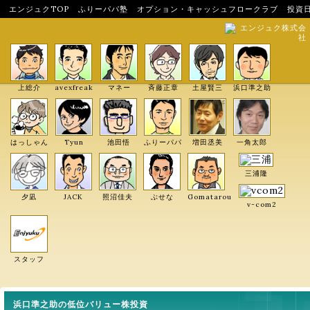
エンジュクTOP
ふりーパパ塾
オプション・キャッシュフロークラブ
投資
エンジュク株式会
社
上総介
avexfreak
マネー
斉藤正章
土屋賢三
浜口準之助
はっしゃん
Tyun
池田悟
ふりーパパ
増田丞美
一角太郎
三浦隆
夕凪
JACK
照沼佳夫
ぶせな
Gomatarou
v-com2
スタッフ
浜口準之助の低位バリュー株投資