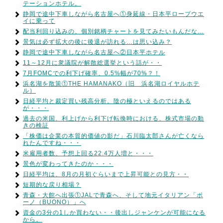
テーションホテル。
静岡で途中下車しながら名古屋へ①身延線・日本平ロープウエ
イに乗って
配当利回り込みの、個別銘柄チャートを見てみたいもんだな…
景気は必ず拡大の後に後退が訪れる…は思い込み？
静岡で途中下車しながら名古屋へ②日本平ホテル
11～12月に衆議院が解散総選挙という話が・・
7月FOMCでの利下げ確率、0.5%幅が70%？！
浜名湖を散策①THE HAMANAKO（旧 浜名湖ロイヤルホテ
ル）
日経平均と裁定買い残高分析。陰の極といえるのではある
が・・・
過去の米国、利上げから利下げ転換時における、株式市場の動
きの検証
「株価は企業の本質的価値の影だ」石川臨太郎さんが亡くなら
れたんですね・・・
米雇用者数、予想上回る22.4万人増と・・・
景色が変わってきたのか・・・
日経平均は、8月の月初ぐらいまで上昇可能との見方・・
短期的な戻り相場？
青森・大館へ出張①JALで青森へ、そして地元イタリアン「ボ
ーノ（BUONO）」へ
資金の3分の1しか買わない・・後出しジャンケンが可能になる
から。