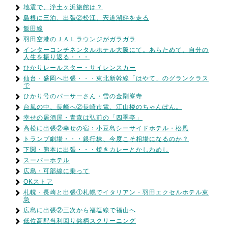
地震で、浄土ヶ浜旅館は？
島根に三泊、出張②松江、宍道湖畔を走る
飯田線
羽田空港のＪＡＬラウンジがガラガラ
インターコンチネンタルホテル大阪にて。あらためて、自分の
人生を振り返る・・・
ひかりレールスター・サイレンスカー
仙台・盛岡へ出張・・・東北新幹線「はやて」のグランクラス
で
ひかり号のパーサーさん・雪の金剛峯寺
台風の中、長崎へ②長崎市電、江山楼のちゃんぽん。
幸せの居酒屋・青森は弘前の「四季亭」
高松に出張②幸せの宿：小豆島シーサイドホテル・松風
トランプ劇場・・・銀行株、今度こそ相場になるのか？
下関・熊本に出張・・・焼きカレーとかしわめし
スーパーホテル
広島・可部線に乗って
OKストア
札幌・長崎と出張①札幌でイタリアン・羽田エクセルホテル東
急
広島に出張②三次から福塩線で福山へ
低位高配当利回り銘柄スクリーニング