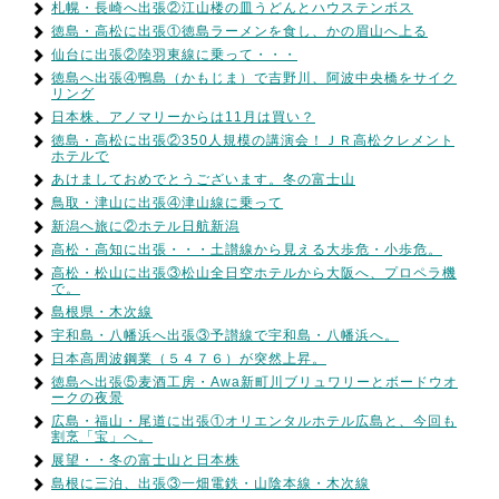
札幌・長崎へ出張②江山楼の皿うどんとハウステンボス
徳島・高松に出張①徳島ラーメンを食し、かの眉山へ上る
仙台に出張②陸羽東線に乗って・・・
徳島へ出張④鴨島（かもじま）で吉野川、阿波中央橋をサイク
リング
日本株、アノマリーからは11月は買い？
徳島・高松に出張②350人規模の講演会！ＪＲ高松クレメント
ホテルで
あけましておめでとうございます。冬の富士山
鳥取・津山に出張④津山線に乗って
新潟へ旅に②ホテル日航新潟
高松・高知に出張・・・土讃線から見える大歩危・小歩危。
高松・松山に出張③松山全日空ホテルから大阪へ、プロペラ機
で。
島根県・木次線
宇和島・八幡浜へ出張③予讃線で宇和島・八幡浜へ。
日本高周波鋼業（５４７６）が突然上昇。
徳島へ出張⑤麦酒工房・Awa新町川ブリュワリーとボードウオ
ークの夜景
広島・福山・尾道に出張①オリエンタルホテル広島と、今回も
割烹「宝」へ。
展望・・冬の富士山と日本株
島根に三泊、出張③一畑電鉄・山陰本線・木次線