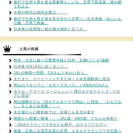
旅行で九州４県を巡る⑥素晴らしいな。天草下田温泉・湯の郷
くれよん
令和の時代の国内企業は・・・
旅行で九州４県を巡る⑤大分から天草へ。久大本線・ゆふいん
の森・天草三角線。
日本株の信用買い残が減少傾向と言うが…
人気の投稿
熊本・大分に旅へ①豊肥本線と臼杵・五嶋(ごしま)旅館
日本株 6月18日に起こること…
JALの秋田ー羽田。CAさんと向かい合う。
またまた、ドーミーインＰＲＥＭＩＵＭ京都駅前に宿泊
岡山のイタリアン「タボーラタパス」とANAのCAさん
ホテル・アゴーラ リージェンシー 堺のエグゼクティブ・フロ
アに宿泊
岡山国際ホテル（旧ホテルオークラ岡山）に宿泊。「おもてな
し」をしみじみ体験・・・
名古屋からの新幹線では、矢場とん弁当を食す
関西から関東に帰省・・・JAL派・ANA派、どちらが有利？
「ANAクラウンプラザホテル神戸」のクラブフロアへ
姫路・広島に出張②広島の定宿、ＡＮＡクラウンプラザ広島へ