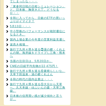
てしまったな・・・
「衆参同日戦の日程シミュレーション」
と。日本株、胸突き八丁。どうなる
か・・
令和に入ってから、日銀のETFの買いっ
ぷりがイマイチ？
5月13日・・・
中小型株のパフォーマンスが相対優位に
なるとき。
国内上場企業の今年度の営業利益見通し
波高き相場…
旅行で九州４県を巡る⓻湯の郷・くれよ
んの朝。海岸線をドライブし三角・熊本
へ
当面の注目日は、5月20日か。
CMEの日経平均先物が22,475円！
旅行で九州４県を巡る⑥素晴らしいな。
天草下田温泉・湯の郷くれよん
令和の時代の国内企業は・・・
旅行で九州４県を巡る⑤大分から天草
へ。久大本線・ゆふいんの森・天草三角
線。
日本株の信用買い残が減少傾向と言う
が…