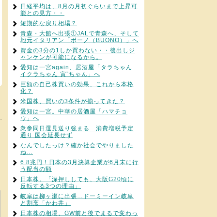
日経平均は、8月の月初ぐらいまで上昇可
能との見方・・
短期的な戻り相場？
青森・大館へ出張①JALで青森へ、そして
地元イタリアン「ボーノ（BUONO）」へ
資金の3分の1しか買わない・・後出しジ
ャンケンが可能になるから。
愛知は一宮again、居酒屋「タラちゃん
イクラちゃん 寅”ちゃん」へ
巨額の自己株買いの効果、これから本格
化？
米国株、買いの3条件が揃ってきた？
愛知は一宮。中華の居酒屋「ハマチョ
ウ」へ
衆参同日選見送り強まる 消費増税予定
通り 国会延長せず
なんでしたっけ？確か社会でやりました
ね…
6.8兆円！日本の3月決算企業が6月末に行
う配当の額
日本株。「深押ししても、大阪G20頃に
反転する3つの理由」
岐阜は柳ヶ瀬に出張…ドーミーイン岐阜
と割烹「かわ井」
日本株の相場、GW前と後でまるで変わっ