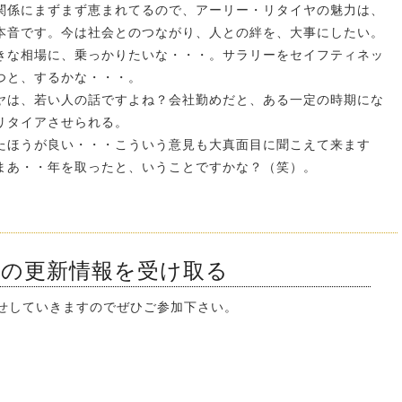
関係にまずまず恵まれてるので、アーリー・リタイヤの魅力は、
本音です。今は社会とのつながり、人との絆を、大事にしたい。
きな相場に、乗っかりたいな・・・。サラリーをセイフティネッ
つと、するかな・・・。
ヤは、若い人の話ですよね？会社勤めだと、ある一定の時期にな
リタイアさせられる。
たほうが良い・・・こういう意見も大真面目に聞こえて来ます
まあ・・年を取ったと、いうことですかな？（笑）。
ンの更新情報を受け取る
知らせしていきますのでぜひご参加下さい。