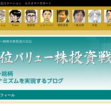
日記ステーション
カスタマーサポート
しゃん
Tyun
池田悟
ふりーパパ
増田丞美
一角太郎
夕凪
JA
ュー銘柄分散投資の日記
フィール