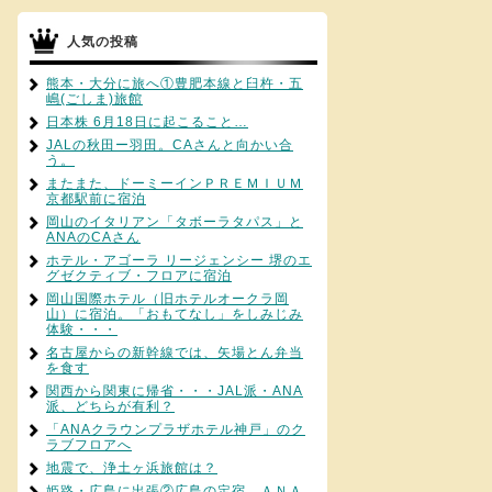
人気の投稿
熊本・大分に旅へ①豊肥本線と臼杵・五
嶋(ごしま)旅館
日本株 6月18日に起こること…
JALの秋田ー羽田。CAさんと向かい合
う。
またまた、ドーミーインＰＲＥＭＩＵＭ
京都駅前に宿泊
岡山のイタリアン「タボーラタパス」と
ANAのCAさん
ホテル・アゴーラ リージェンシー 堺のエ
グゼクティブ・フロアに宿泊
岡山国際ホテル（旧ホテルオークラ岡
山）に宿泊。「おもてなし」をしみじみ
体験・・・
名古屋からの新幹線では、矢場とん弁当
を食す
関西から関東に帰省・・・JAL派・ANA
派、どちらが有利？
「ANAクラウンプラザホテル神戸」のク
ラブフロアへ
地震で、浄土ヶ浜旅館は？
姫路・広島に出張②広島の定宿、ＡＮＡ