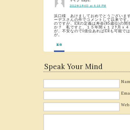
マイク
says:
2012年1月4日 at 6:18 PM
浜口様 あけましておめでとうございます
ーデスさんの件でコメントして以来です。
のですが、ERの定義は寿命(85歳位)
か？ 私ですと、１５年間ｘ１２ｹ月ｘ
が、不安なので1億位あればERも可能で
が。
返信
Speak Your Mind
Nam
Ema
Web