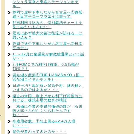
ンシュラ東京と東京ステーションホテ
ル。
静岡で途中下車しながら名古屋へ①身延
線・日本平ロープウエイに乗って
配当利回り込みの、個別銘柄チャートを
見てみたいもんだな…
景気は必ず拡大の後に後退が訪れる…は
思い込み？
静岡で途中下車しながら名古屋へ②日本
平ホテル
11～12月に衆議院が解散総選挙という話
が・・
7月FOMCでの利下げ確率、0.5%幅が
70%？！
浜名湖を散策①THE HAMANAKO（旧
浜名湖ロイヤルホテル）
日経平均と裁定買い残高分析。陰の極と
いえるのではあるが・・・
過去の米国、利上げから利下げ転換時に
おける、株式市場の動きの検証
「株価は企業の本質的価値の影だ」石川
臨太郎さんが亡くなられたんです
ね・・・
米雇用者数、予想上回る22.4万人増
と・・・
景色が変わってきたのか・・・