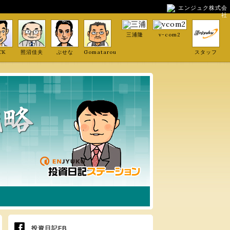
エンジュク株式会
社
三浦隆
v-com2
CK
照沼佳夫
ぶせな
Gomatarou
スタッフ
投資日記FB