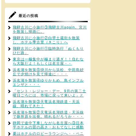
最近の投稿
飛騨古川に小旅行③飛騨古川again。宮川
を散策し帰路に。
飛騨古川に小旅行②白壁土蔵街を散策
し、ホテル季古里（きこり）へ
飛騨古川に小旅行①臨時急行「ぬくもり
ひだ路」
東京は一極集中が極まり過ぎ！！住むな
ら大阪だよ！もしくは名古屋・・
浜名湖を散策⑤掛川から浜松、中田島砂
丘で夕焼けを見て帰途に・・・
浜名湖を散策④ゆりかもめ、鳥インフル
エンザと・・・
「セント・レジャー・デー。9月の第二土
曜日ごろには、市場に戻って来いよ」と
浜名湖を散策③天竜浜名湖鉄道・天浜
線、晴れてきた！
浜名湖を散策②天竜浜名湖鉄道・天浜線
で新所原を出発。晴れるだろうか・・・
静岡で途中下車しながら名古屋へ③日本
平ホテルの質の高さ・おもてなしに感動
夏はホテルのロビーラウンジへ・・ペニ