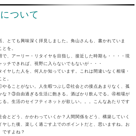
ヤについて
話、とても興味深く拝見しました。角山さんも、書かれていま
ことを。
用で、アーリー・リタイヤを目指し、接近した時期も・・・・現
ャッチできれば、視野に入らないでもないが・・・
タイヤした人を、何人か知っています。これは間違いなく相場・
こと。
①やることがない。人生暇つぶし②社会との接点あまりなく、孤
かな？③自由過ぎる生活に飽きる。酒ばかり飲んでる。④相場が
じる。生活のセイフティネットが欲しい。。。こんなあたりです
社会とどう、かかわっていくか？人間関係をどう、構築していく
イヤした後、楽しく過ごす上でのポイントだと、思いますね。お
、ですよね？