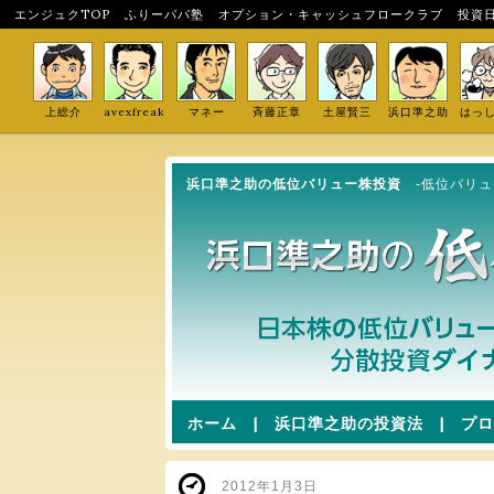
エンジュクTOP
ふりーパパ塾
オプション・キャッシュフロークラブ
投資
上総介
avexfreak
マネー
斉藤正章
土屋賢三
浜口準之助
はっ
浜口準之助の低位バリュー株投資
-低位バリ
ホーム
|
浜口準之助の投資法
|
プロ
2012年1月3日