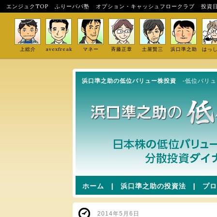
エンジュクTOP
ふりーパパ塾
オプション・キャッシュフロークラブ
投資
上総介
avexfreak
マネー
斉藤正章
土屋賢三
浜口準之助
はっ
浜口準之助の低位バリュー株投資
-低位バリ
ホーム
|
浜口準之助の投資法
|
プロ
2014年5月6日