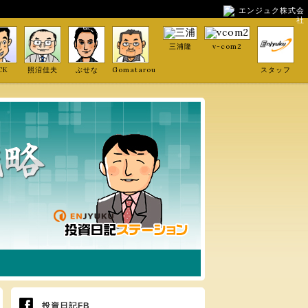
エンジュク株式会
社
三浦隆
v-com2
CK
照沼佳夫
ぶせな
Gomatarou
スタッフ
投資日記FB