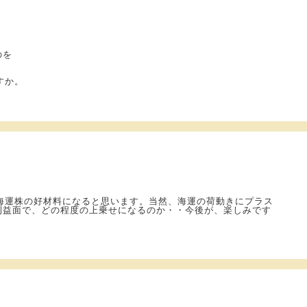
のを
、
すか。
海運株の好材料になると思います。当然、海運の荷動きにプラス
利益面で、どの程度の上乗せになるのか・・今後が、楽しみです