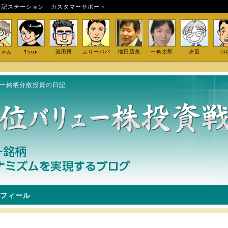
日記ステーション
カスタマーサポート
しゃん
Tyun
池田悟
ふりーパパ
増田丞美
一角太郎
夕凪
JA
ュー銘柄分散投資の日記
フィール