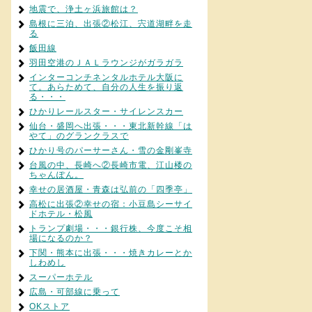
地震で、浄土ヶ浜旅館は？
島根に三泊、出張②松江、宍道湖畔を走
る
飯田線
羽田空港のＪＡＬラウンジがガラガラ
インターコンチネンタルホテル大阪に
て。あらためて、自分の人生を振り返
る・・・
ひかりレールスター・サイレンスカー
仙台・盛岡へ出張・・・東北新幹線「は
やて」のグランクラスで
ひかり号のパーサーさん・雪の金剛峯寺
台風の中、長崎へ②長崎市電、江山楼の
ちゃんぽん。
幸せの居酒屋・青森は弘前の「四季亭」
高松に出張②幸せの宿：小豆島シーサイ
ドホテル・松風
トランプ劇場・・・銀行株、今度こそ相
場になるのか？
下関・熊本に出張・・・焼きカレーとか
しわめし
スーパーホテル
広島・可部線に乗って
OKストア