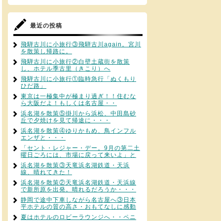
最近の投稿
飛騨古川に小旅行③飛騨古川again。宮川
を散策し帰路に。
飛騨古川に小旅行②白壁土蔵街を散策
し、ホテル季古里（きこり）へ
飛騨古川に小旅行①臨時急行「ぬくもり
ひだ路」
東京は一極集中が極まり過ぎ！！住むな
ら大阪だよ！もしくは名古屋・・
浜名湖を散策⑤掛川から浜松、中田島砂
丘で夕焼けを見て帰途に・・・
浜名湖を散策④ゆりかもめ、鳥インフル
エンザと・・・
「セント・レジャー・デー。9月の第二土
曜日ごろには、市場に戻って来いよ」と
浜名湖を散策③天竜浜名湖鉄道・天浜
線、晴れてきた！
浜名湖を散策②天竜浜名湖鉄道・天浜線
で新所原を出発。晴れるだろうか・・・
静岡で途中下車しながら名古屋へ③日本
平ホテルの質の高さ・おもてなしに感動
夏はホテルのロビーラウンジへ・・ペニ