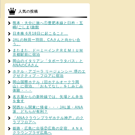
人気の投稿
熊本・大分に旅へ①豊肥本線と臼杵・五
嶋(ごしま)旅館
日本株 6月18日に起こること…
JALの秋田ー羽田。CAさんと向かい合
う。
またまた、ドーミーインＰＲＥＭＩＵＭ
京都駅前に宿泊
岡山のイタリアン「タボーラタパス」と
ANAのCAさん
ホテル・アゴーラ リージェンシー 堺のエ
グゼクティブ・フロアに宿泊
岡山国際ホテル（旧ホテルオークラ岡
山）に宿泊。「おもてなし」をしみじみ
体験・・・
名古屋からの新幹線では、矢場とん弁当
を食す
関西から関東に帰省・・・JAL派・ANA
派、どちらが有利？
「ANAクラウンプラザホテル神戸」のク
ラブフロアへ
姫路・広島に出張②広島の定宿、ＡＮＡ
クラウンプラザ広島へ