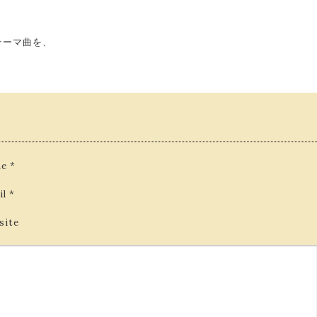
 のテーマ曲を、
e
*
il
*
site