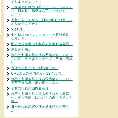
てしまったな・・・
「衆参同日戦の日程シミュレーション」
と。日本株、胸突き八丁。どうなる
か・・
令和に入ってから、日銀のETFの買いっ
ぷりがイマイチ？
5月13日・・・
中小型株のパフォーマンスが相対優位に
なるとき。
国内上場企業の今年度の営業利益見通し
波高き相場…
旅行で九州４県を巡る⓻湯の郷・くれよ
んの朝。海岸線をドライブし三角・熊本
へ
当面の注目日は、5月20日か。
CMEの日経平均先物が22,475円！
旅行で九州４県を巡る⑥素晴らしいな。
天草下田温泉・湯の郷くれよん
令和の時代の国内企業は・・・
旅行で九州４県を巡る⑤大分から天草
へ。久大本線・ゆふいんの森・天草三角
線。
日本株の信用買い残が減少傾向と言う
が…