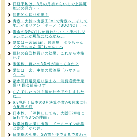
日経平均は、8月の月初ぐらいまで上昇可
能との見方・・
短期的な戻り相場？
青森・大館へ出張①JALで青森へ、そして
地元イタリアン「ボーノ（BUONO）」へ
資金の3分の1しか買わない・・後出しジ
ャンケンが可能になるから。
愛知は一宮again、居酒屋「タラちゃん
イクラちゃん 寅”ちゃん」へ
巨額の自己株買いの効果、これから本格
化？
米国株、買いの3条件が揃ってきた？
愛知は一宮。中華の居酒屋「ハマチョ
ウ」へ
衆参同日選見送り強まる 消費増税予定
通り 国会延長せず
なんでしたっけ？確か社会でやりました
ね…
6.8兆円！日本の3月決算企業が6月末に行
う配当の額
日本株。「深押ししても、大阪G20頃に
反転する3つの理由」
岐阜は柳ヶ瀬に出張…ドーミーイン岐阜
と割烹「かわ井」
日本株の相場、GW前と後でまるで変わっ