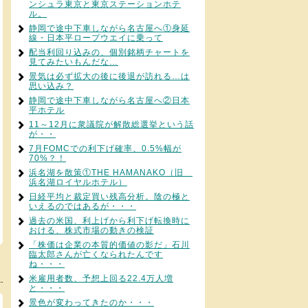
ンシュラ東京と東京ステーションホテ
ル。
静岡で途中下車しながら名古屋へ①身延
線・日本平ロープウエイに乗って
配当利回り込みの、個別銘柄チャートを
見てみたいもんだな…
景気は必ず拡大の後に後退が訪れる…は
思い込み？
静岡で途中下車しながら名古屋へ②日本
平ホテル
11～12月に衆議院が解散総選挙という話
が・・
7月FOMCでの利下げ確率、0.5%幅が
70%？！
浜名湖を散策①THE HAMANAKO（旧
浜名湖ロイヤルホテル）
日経平均と裁定買い残高分析。陰の極と
いえるのではあるが・・・
過去の米国、利上げから利下げ転換時に
おける、株式市場の動きの検証
「株価は企業の本質的価値の影だ」石川
臨太郎さんが亡くなられたんです
ね・・・
米雇用者数、予想上回る22.4万人増
と・・・
景色が変わってきたのか・・・