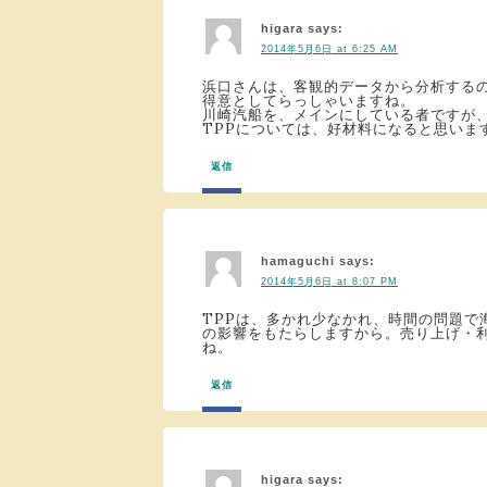
higara
says:
2014年5月6日 at 6:25 AM
浜口さんは、客観的データから分析する
得意としてらっしゃいますね。
川崎汽船を、メインにしている者ですが
TPPについては、好材料になると思いま
返信
hamaguchi
says:
2014年5月6日 at 8:07 PM
TPPは、多かれ少なかれ、時間の問題で
の影響をもたらしますから。売り上げ・
ね。
返信
higara
says: