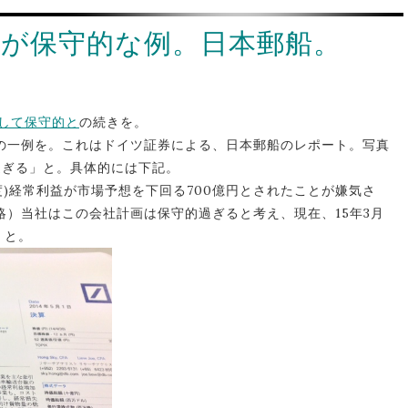
通しが保守的な例。日本郵船。
概して保守的と
の続きを。
の一例を。これはドイツ証券による、日本郵船のレポート。写真
過ぎる」と。具体的には下記。
4年度)経常利益が市場予想を下回る700億円とされたことが嫌気さ
）当社はこの会社計画は保守的過ぎると考え、現在、15年3月
」と。