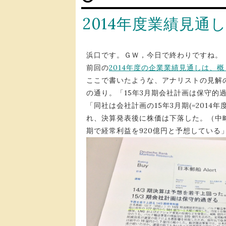
2014年度業績見
浜口です。ＧＷ，今日で終わりですね。
前回の
2014年度の企業業績見通しは、
ここで書いたような、アナリストの見解
の通り。「15年3月期会社計画は保守的
「同社は会社計画の15年3月期(=201
れ、決算発表後に株価は下落した。（中略
期で経常利益を920億円と予想している