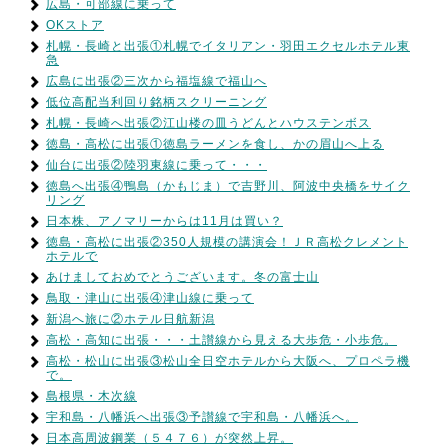
広島・可部線に乗って
OKストア
札幌・長崎と出張①札幌でイタリアン・羽田エクセルホテル東
急
広島に出張②三次から福塩線で福山へ
低位高配当利回り銘柄スクリーニング
札幌・長崎へ出張②江山楼の皿うどんとハウステンボス
徳島・高松に出張①徳島ラーメンを食し、かの眉山へ上る
仙台に出張②陸羽東線に乗って・・・
徳島へ出張④鴨島（かもじま）で吉野川、阿波中央橋をサイク
リング
日本株、アノマリーからは11月は買い？
徳島・高松に出張②350人規模の講演会！ＪＲ高松クレメント
ホテルで
あけましておめでとうございます。冬の富士山
鳥取・津山に出張④津山線に乗って
新潟へ旅に②ホテル日航新潟
高松・高知に出張・・・土讃線から見える大歩危・小歩危。
高松・松山に出張③松山全日空ホテルから大阪へ、プロペラ機
で。
島根県・木次線
宇和島・八幡浜へ出張③予讃線で宇和島・八幡浜へ。
日本高周波鋼業（５４７６）が突然上昇。