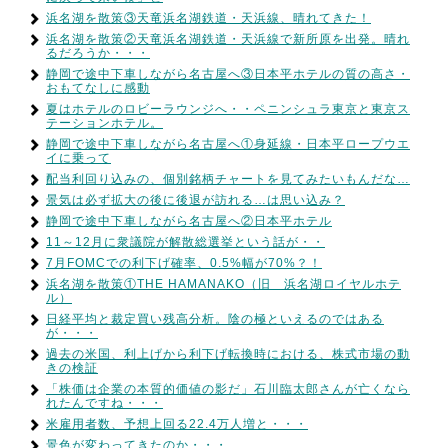
浜名湖を散策③天竜浜名湖鉄道・天浜線、晴れてきた！
浜名湖を散策②天竜浜名湖鉄道・天浜線で新所原を出発。晴れ
るだろうか・・・
静岡で途中下車しながら名古屋へ③日本平ホテルの質の高さ・
おもてなしに感動
夏はホテルのロビーラウンジへ・・ペニンシュラ東京と東京ス
テーションホテル。
静岡で途中下車しながら名古屋へ①身延線・日本平ロープウエ
イに乗って
配当利回り込みの、個別銘柄チャートを見てみたいもんだな…
景気は必ず拡大の後に後退が訪れる…は思い込み？
静岡で途中下車しながら名古屋へ②日本平ホテル
11～12月に衆議院が解散総選挙という話が・・
7月FOMCでの利下げ確率、0.5%幅が70%？！
浜名湖を散策①THE HAMANAKO（旧 浜名湖ロイヤルホテ
ル）
日経平均と裁定買い残高分析。陰の極といえるのではある
が・・・
過去の米国、利上げから利下げ転換時における、株式市場の動
きの検証
「株価は企業の本質的価値の影だ」石川臨太郎さんが亡くなら
れたんですね・・・
米雇用者数、予想上回る22.4万人増と・・・
景色が変わってきたのか・・・