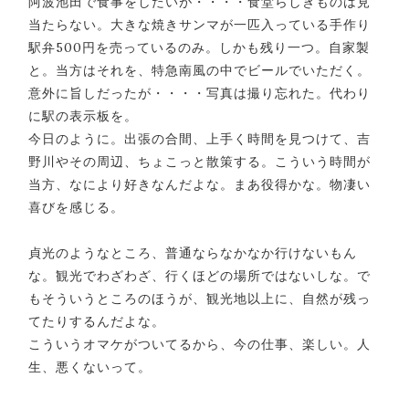
阿波池田で食事をしたいが・・・・食堂らしきものは見
当たらない。大きな焼きサンマが一匹入っている手作り
駅弁500円を売っているのみ。しかも残り一つ。自家製
と。当方はそれを、特急南風の中でビールでいただく。
意外に旨しだったが・・・・写真は撮り忘れた。代わり
に駅の表示板を。
今日のように。出張の合間、上手く時間を見つけて、吉
野川やその周辺、ちょこっと散策する。こういう時間が
当方、なにより好きなんだよな。まあ役得かな。物凄い
喜びを感じる。
貞光のようなところ、普通ならなかなか行けないもん
な。観光でわざわざ、行くほどの場所ではないしな。で
もそういうところのほうが、観光地以上に、自然が残っ
てたりするんだよな。
こういうオマケがついてるから、今の仕事、楽しい。人
生、悪くないって。