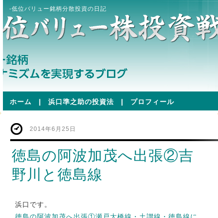
-低位バリュー銘柄分散投資の日記
ホーム
|
浜口準之助の投資法
|
プロフィール
2014年6月25日
徳島の阿波加茂へ出張②吉
野川と徳島線
浜口です。
徳島の阿波加茂へ出張①瀬戸大橋線・土讃線・徳島線に