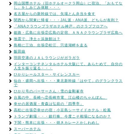
岡山国際ホテル（旧ホテルオークラ岡山）に宿泊。「おもてな
し」をしみじみ体験・・・
名古屋からの新幹線では、矢場とん弁当を食す
関西から関東に帰省・・・JAL派・ANA派、どちらが有利？
「ANAクラウンプラザホテル神戸」のクラブフロアへ
姫路・広島に出張②広島の定宿、ＡＮＡクラウンプラザ広島へ
地震で、浄土ヶ浜旅館は？
島根に三泊、出張②松江、宍道湖畔を走る
飯田線
羽田空港のＪＡＬラウンジがガラガラ
インターコンチネンタルホテル大阪にて。あらためて、自分の
人生を振り返る・・・
ひかりレールスター・サイレンスカー
仙台・盛岡へ出張・・・東北新幹線「はやて」のグランクラス
で
ひかり号のパーサーさん・雪の金剛峯寺
台風の中、長崎へ②長崎市電、江山楼のちゃんぽん。
幸せの居酒屋・青森は弘前の「四季亭」
高松に出張②幸せの宿：小豆島シーサイドホテル・松風
トランプ劇場・・・銀行株、今度こそ相場になるのか？
下関・熊本に出張・・・焼きカレーとかしわめし
スーパーホテル