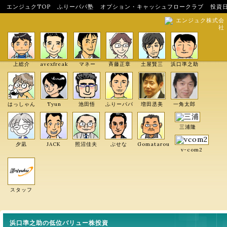
エンジュクTOP
ふりーパパ塾
オプション・キャッシュフロークラブ
投資
エンジュク株式会
社
上総介
avexfreak
マネー
斉藤正章
土屋賢三
浜口準之助
はっしゃん
Tyun
池田悟
ふりーパパ
増田丞美
一角太郎
三浦隆
夕凪
JACK
照沼佳夫
ぶせな
Gomatarou
v-com2
スタッフ
浜口準之助の低位バリュー株投資