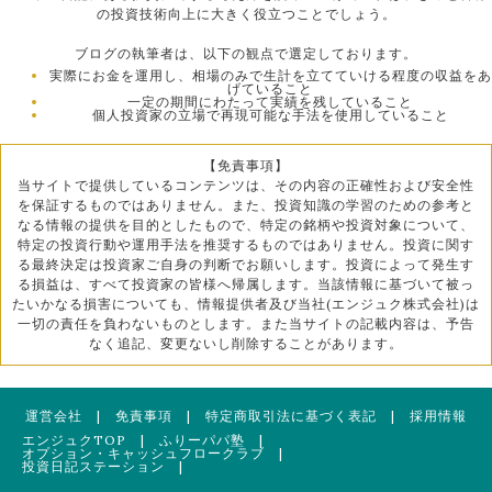
の投資技術向上に大きく役立つことでしょう。
ブログの執筆者は、以下の観点で選定しております。
実際にお金を運用し、相場のみで生計を立てていける程度の収益をあ
げていること
一定の期間にわたって実績を残していること
個人投資家の立場で再現可能な手法を使用していること
【免責事項】
当サイトで提供しているコンテンツは、その内容の正確性および安全性
を保証するものではありません。また、投資知識の学習のための参考と
なる情報の提供を目的としたもので、特定の銘柄や投資対象について、
特定の投資行動や運用手法を推奨するものではありません。投資に関す
る最終決定は投資家ご自身の判断でお願いします。投資によって発生す
る損益は、すべて投資家の皆様へ帰属します。当該情報に基づいて被っ
たいかなる損害についても、情報提供者及び当社(エンジュク株式会社)は
一切の責任を負わないものとします。また当サイトの記載内容は、予告
なく追記、変更ないし削除することがあります。
運営会社
|
免責事項
|
特定商取引法に基づく表記
|
採用情報
エンジュクTOP
|
ふりーパパ塾
|
オプション・キャッシュフロークラブ
|
投資日記ステーション
|