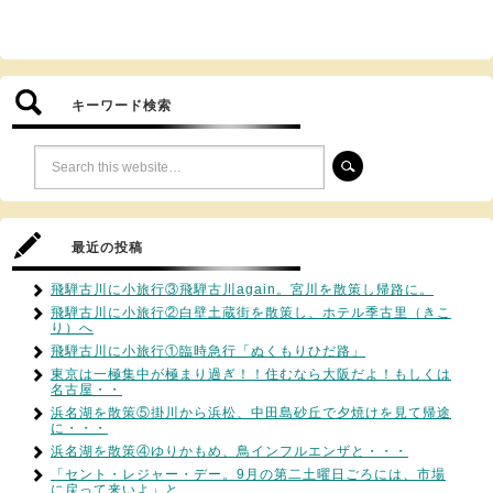
キーワード検索
最近の投稿
飛騨古川に小旅行③飛騨古川again。宮川を散策し帰路に。
飛騨古川に小旅行②白壁土蔵街を散策し、ホテル季古里（きこ
り）へ
飛騨古川に小旅行①臨時急行「ぬくもりひだ路」
東京は一極集中が極まり過ぎ！！住むなら大阪だよ！もしくは
名古屋・・
浜名湖を散策⑤掛川から浜松、中田島砂丘で夕焼けを見て帰途
に・・・
浜名湖を散策④ゆりかもめ、鳥インフルエンザと・・・
「セント・レジャー・デー。9月の第二土曜日ごろには、市場
に戻って来いよ」と