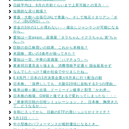
日経平均は、8月の月初ぐらいまで上昇可能との見方・・
短期的な戻り相場？
青森・大館へ出張①JALで青森へ、そして地元イタリアン「ボ
ーノ（BUONO）」へ
資金の3分の1しか買わない・・後出しジャンケンが可能になる
から。
愛知は一宮again、居酒屋「タラちゃん イクラちゃん 寅”ちゃ
ん」へ
巨額の自己株買いの効果、これから本格化？
米国株、買いの3条件が揃ってきた？
愛知は一宮。中華の居酒屋「ハマチョウ」へ
衆参同日選見送り強まる 消費増税予定通り 国会延長せず
なんでしたっけ？確か社会でやりましたね…
6.8兆円！日本の3月決算企業が6月末に行う配当の額
日本株。「深押ししても、大阪G20頃に反転する3つの理由」
岐阜は柳ヶ瀬に出張…ドーミーイン岐阜と割烹「かわ井」
日本株の相場、GW前と後でまるで変わってしまったな・・・
「衆参同日戦の日程シミュレーション」と。日本株、胸突き八
丁。どうなるか・・
令和に入ってから、日銀のETFの買いっぷりがイマイチ？
5月13日・・・
中小型株のパフォーマンスが相対優位になるとき。