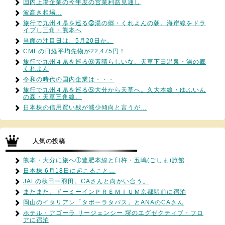
国内上場企業の今年度の営業利益見通し
波高き相場…
旅行で九州４県を巡る⓻湯の郷・くれよんの朝。海岸線をドラ
イブし三角・熊本へ
当面の注目日は、5月20日か。
CMEの日経平均先物が22,475円！
旅行で九州４県を巡る⑥素晴らしいな。天草下田温泉・湯の郷
くれよん
令和の時代の国内企業は・・・
旅行で九州４県を巡る⑤大分から天草へ。久大本線・ゆふいん
の森・天草三角線。
日本株の信用買い残が減少傾向と言うが…
人気の投稿
熊本・大分に旅へ①豊肥本線と臼杵・五嶋(ごしま)旅館
日本株 6月18日に起こること…
JALの秋田ー羽田。CAさんと向かい合う。
またまた、ドーミーインＰＲＥＭＩＵＭ京都駅前に宿泊
岡山のイタリアン「タボーラタパス」とANAのCAさん
ホテル・アゴーラ リージェンシー 堺のエグゼクティブ・フロ
アに宿泊