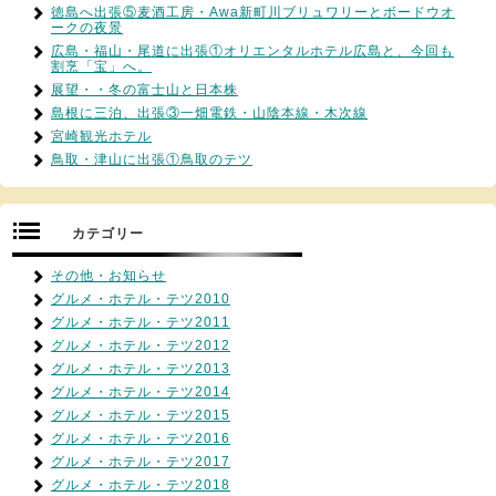
徳島へ出張⑤麦酒工房・Awa新町川ブリュワリーとボードウオ
ークの夜景
広島・福山・尾道に出張①オリエンタルホテル広島と、今回も
割烹「宝」へ。
展望・・冬の富士山と日本株
島根に三泊、出張③一畑電鉄・山陰本線・木次線
宮崎観光ホテル
鳥取・津山に出張①鳥取のテツ
カテゴリー
その他・お知らせ
グルメ・ホテル・テツ2010
グルメ・ホテル・テツ2011
グルメ・ホテル・テツ2012
グルメ・ホテル・テツ2013
グルメ・ホテル・テツ2014
グルメ・ホテル・テツ2015
グルメ・ホテル・テツ2016
グルメ・ホテル・テツ2017
グルメ・ホテル・テツ2018