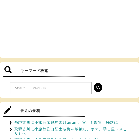
キーワード検索
最近の投稿
飛騨古川に小旅行③飛騨古川again。宮川を散策し帰路に。
飛騨古川に小旅行②白壁土蔵街を散策し、ホテル季古里（きこ
り）へ