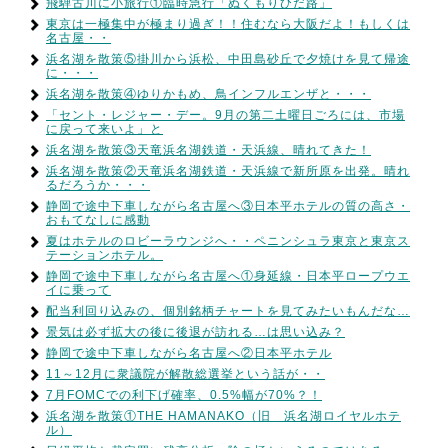
飛騨古川に小旅行①臨時急行「ぬくもりひだ路」
東京は一極集中が極まり過ぎ！！住むなら大阪だよ！もしくは
名古屋・・
浜名湖を散策⑤掛川から浜松、中田島砂丘で夕焼けを見て帰途
に・・・
浜名湖を散策④ゆりかもめ、鳥インフルエンザと・・・
「セント・レジャー・デー。9月の第二土曜日ごろには、市場
に戻って来いよ」と
浜名湖を散策③天竜浜名湖鉄道・天浜線、晴れてきた！
浜名湖を散策②天竜浜名湖鉄道・天浜線で新所原を出発。晴れ
るだろうか・・・
静岡で途中下車しながら名古屋へ③日本平ホテルの質の高さ・
おもてなしに感動
夏はホテルのロビーラウンジへ・・ペニンシュラ東京と東京ス
テーションホテル。
静岡で途中下車しながら名古屋へ①身延線・日本平ロープウエ
イに乗って
配当利回り込みの、個別銘柄チャートを見てみたいもんだな…
景気は必ず拡大の後に後退が訪れる…は思い込み？
静岡で途中下車しながら名古屋へ②日本平ホテル
11～12月に衆議院が解散総選挙という話が・・
7月FOMCでの利下げ確率、0.5%幅が70%？！
浜名湖を散策①THE HAMANAKO（旧 浜名湖ロイヤルホテ
ル）