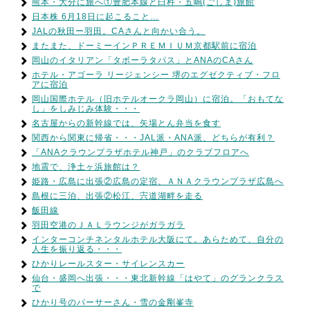
熊本・大分に旅へ①豊肥本線と臼杵・五嶋(ごしま)旅館
日本株 6月18日に起こること…
JALの秋田ー羽田。CAさんと向かい合う。
またまた、ドーミーインＰＲＥＭＩＵＭ京都駅前に宿泊
岡山のイタリアン「タボーラタパス」とANAのCAさん
ホテル・アゴーラ リージェンシー 堺のエグゼクティブ・フロ
アに宿泊
岡山国際ホテル（旧ホテルオークラ岡山）に宿泊。「おもてな
し」をしみじみ体験・・・
名古屋からの新幹線では、矢場とん弁当を食す
関西から関東に帰省・・・JAL派・ANA派、どちらが有利？
「ANAクラウンプラザホテル神戸」のクラブフロアへ
地震で、浄土ヶ浜旅館は？
姫路・広島に出張②広島の定宿、ＡＮＡクラウンプラザ広島へ
島根に三泊、出張②松江、宍道湖畔を走る
飯田線
羽田空港のＪＡＬラウンジがガラガラ
インターコンチネンタルホテル大阪にて。あらためて、自分の
人生を振り返る・・・
ひかりレールスター・サイレンスカー
仙台・盛岡へ出張・・・東北新幹線「はやて」のグランクラス
で
ひかり号のパーサーさん・雪の金剛峯寺