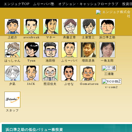
エンジュクTOP
ふりーパパ塾
オプション・キャッシュフロークラブ
投資
エンジュク株式会
社
上総介
avexfreak
マネー
斉藤正章
土屋賢三
浜口準之助
はっしゃん
Tyun
池田悟
ふりーパパ
増田丞美
一角太郎
三浦隆
夕凪
JACK
照沼佳夫
ぶせな
Gomatarou
v-com2
スタッフ
浜口準之助の低位バリュー株投資