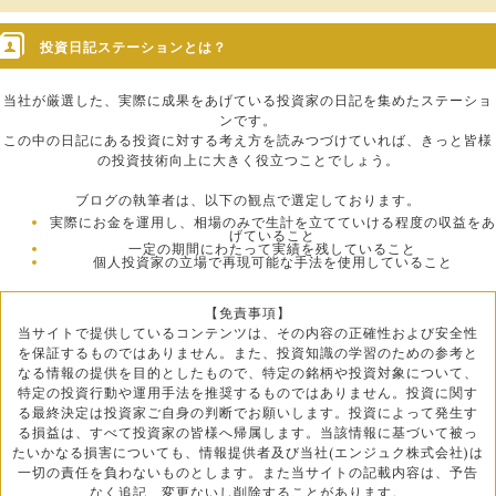
投資日記ステーションとは？
当社が厳選した、実際に成果をあげている投資家の日記を集めたステーショ
ンです。
この中の日記にある投資に対する考え方を読みつづけていれば、きっと皆様
の投資技術向上に大きく役立つことでしょう。
ブログの執筆者は、以下の観点で選定しております。
実際にお金を運用し、相場のみで生計を立てていける程度の収益をあ
げていること
一定の期間にわたって実績を残していること
個人投資家の立場で再現可能な手法を使用していること
【免責事項】
当サイトで提供しているコンテンツは、その内容の正確性および安全性
を保証するものではありません。また、投資知識の学習のための参考と
なる情報の提供を目的としたもので、特定の銘柄や投資対象について、
特定の投資行動や運用手法を推奨するものではありません。投資に関す
る最終決定は投資家ご自身の判断でお願いします。投資によって発生す
る損益は、すべて投資家の皆様へ帰属します。当該情報に基づいて被っ
たいかなる損害についても、情報提供者及び当社(エンジュク株式会社)は
一切の責任を負わないものとします。また当サイトの記載内容は、予告
なく追記、変更ないし削除することがあります。