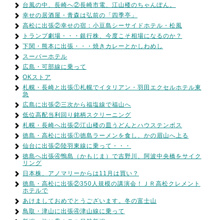
台風の中、長崎へ②長崎市電、江山楼のちゃんぽん。
幸せの居酒屋・青森は弘前の「四季亭」
高松に出張②幸せの宿：小豆島シーサイドホテル・松風
トランプ劇場・・・銀行株、今度こそ相場になるのか？
下関・熊本に出張・・・焼きカレーとかしわめし
スーパーホテル
広島・可部線に乗って
OKストア
札幌・長崎と出張①札幌でイタリアン・羽田エクセルホテル東
急
広島に出張②三次から福塩線で福山へ
低位高配当利回り銘柄スクリーニング
札幌・長崎へ出張②江山楼の皿うどんとハウステンボス
徳島・高松に出張①徳島ラーメンを食し、かの眉山へ上る
仙台に出張②陸羽東線に乗って・・・
徳島へ出張④鴨島（かもじま）で吉野川、阿波中央橋をサイク
リング
日本株、アノマリーからは11月は買い？
徳島・高松に出張②350人規模の講演会！ＪＲ高松クレメント
ホテルで
あけましておめでとうございます。冬の富士山
鳥取・津山に出張④津山線に乗って