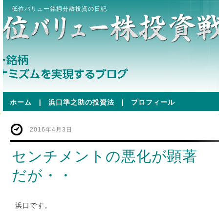
-低位バリュー銘柄分散投資の日記
ホーム
|
浜口準之助の投資法
|
プロフィール
2016年4月3日
センチメントの悪化が顕著
だが・・
浜口です。