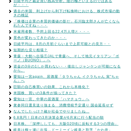
日経平均と裁定買い残高分析。陰の極といえるのではある
が・・・
過去の米国、利上げから利下げ転換時における、株式市場の動
きの検証
「株価は企業の本質的価値の影だ」石川臨太郎さんが亡くなら
れたんですね・・・
米雇用者数、予想上回る22.4万人増と・・・
景色が変わってきたのか・・・
日経平均は、8月の月初ぐらいまで上昇可能との見方・・
短期的な戻り相場？
青森・大館へ出張①JALで青森へ、そして地元イタリアン「ボ
ーノ（BUONO）」へ
資金の3分の1しか買わない・・後出しジャンケンが可能になる
から。
愛知は一宮again、居酒屋「タラちゃん イクラちゃん 寅”ちゃ
ん」へ
巨額の自己株買いの効果、これから本格化？
米国株、買いの3条件が揃ってきた？
愛知は一宮。中華の居酒屋「ハマチョウ」へ
衆参同日選見送り強まる 消費増税予定通り 国会延長せず
なんでしたっけ？確か社会でやりましたね…
6.8兆円！日本の3月決算企業が6月末に行う配当の額
日本株。「深押ししても、大阪G20頃に反転する3つの理由」
岐阜は柳ヶ瀬に出張…ドーミーイン岐阜と割烹「かわ井」