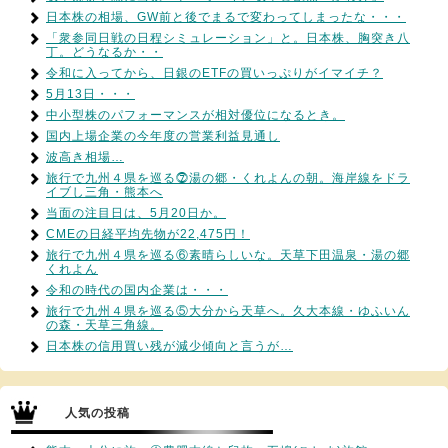
日本株の相場、GW前と後でまるで変わってしまったな・・・
「衆参同日戦の日程シミュレーション」と。日本株、胸突き八
丁。どうなるか・・
令和に入ってから、日銀のETFの買いっぷりがイマイチ？
5月13日・・・
中小型株のパフォーマンスが相対優位になるとき。
国内上場企業の今年度の営業利益見通し
波高き相場…
旅行で九州４県を巡る⓻湯の郷・くれよんの朝。海岸線をドラ
イブし三角・熊本へ
当面の注目日は、5月20日か。
CMEの日経平均先物が22,475円！
旅行で九州４県を巡る⑥素晴らしいな。天草下田温泉・湯の郷
くれよん
令和の時代の国内企業は・・・
旅行で九州４県を巡る⑤大分から天草へ。久大本線・ゆふいん
の森・天草三角線。
日本株の信用買い残が減少傾向と言うが…
人気の投稿