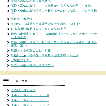
新潟へ旅に②ホテル日航新潟
高松・高知に出張・・・土讃線から見える大歩危・小歩危。
高松・松山に出張③松山全日空ホテルから大阪へ、プロペラ機
で。
島根県・木次線
宇和島・八幡浜へ出張③予讃線で宇和島・八幡浜へ。
日本高周波鋼業（５４７６）が突然上昇。
徳島へ出張⑤麦酒工房・Awa新町川ブリュワリーとボードウオ
ークの夜景
広島・福山・尾道に出張①オリエンタルホテル広島と、今回も
割烹「宝」へ。
展望・・冬の富士山と日本株
島根に三泊、出張③一畑電鉄・山陰本線・木次線
宮崎観光ホテル
鳥取・津山に出張①鳥取のテツ
カテゴリー
その他・お知らせ
グルメ・ホテル・テツ2010
グルメ・ホテル・テツ2011
グルメ・ホテル・テツ2012