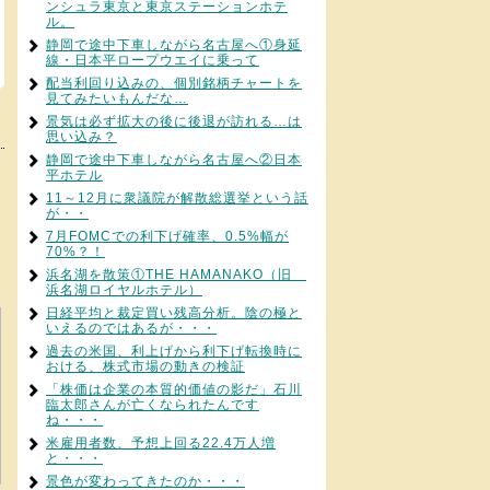
ンシュラ東京と東京ステーションホテ
ル。
静岡で途中下車しながら名古屋へ①身延
線・日本平ロープウエイに乗って
配当利回り込みの、個別銘柄チャートを
見てみたいもんだな…
景気は必ず拡大の後に後退が訪れる…は
思い込み？
静岡で途中下車しながら名古屋へ②日本
平ホテル
11～12月に衆議院が解散総選挙という話
が・・
7月FOMCでの利下げ確率、0.5%幅が
70%？！
浜名湖を散策①THE HAMANAKO（旧
浜名湖ロイヤルホテル）
日経平均と裁定買い残高分析。陰の極と
いえるのではあるが・・・
過去の米国、利上げから利下げ転換時に
おける、株式市場の動きの検証
「株価は企業の本質的価値の影だ」石川
臨太郎さんが亡くなられたんです
ね・・・
米雇用者数、予想上回る22.4万人増
と・・・
景色が変わってきたのか・・・