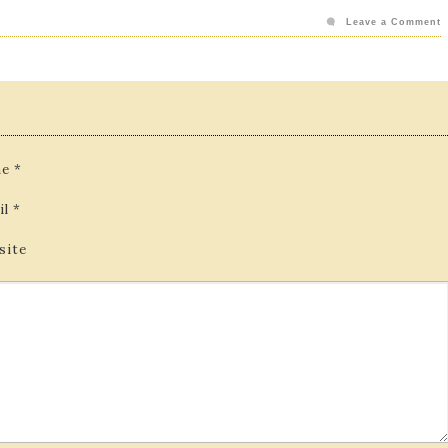
Leave a Comment
e
*
il
*
site