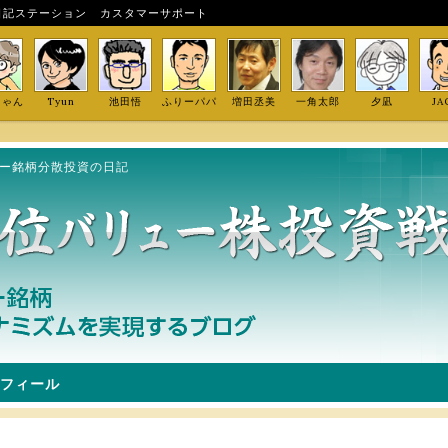
日記ステーション
カスタマーサポート
しゃん
Tyun
池田悟
ふりーパパ
増田丞美
一角太郎
夕凪
JA
ュー銘柄分散投資の日記
フィール