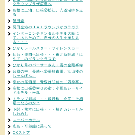
クラウンプラザ広島へ
島根に三泊、出張②松江、宍道湖畔を走
る
飯田線
羽田空港のＪＡＬラウンジがガラガラ
インターコンチネンタルホテル大阪に
て。あらためて、自分の人生を振り返
る・・・
ひかりレールスター・サイレンスカー
仙台・盛岡へ出張・・・東北新幹線「は
やて」のグランクラスで
ひかり号のパーサーさん・雪の金剛峯寺
台風の中、長崎へ②長崎市電、江山楼の
ちゃんぽん。
幸せの居酒屋・青森は弘前の「四季亭」
高松に出張②幸せの宿：小豆島シーサイ
ドホテル・松風
トランプ劇場・・・銀行株、今度こそ相
場になるのか？
下関・熊本に出張・・・焼きカレーとか
しわめし
スーパーホテル
広島・可部線に乗って
OKストア