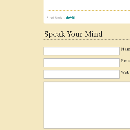
Filed Under:
未分類
Speak Your Mind
Nam
Ema
Web