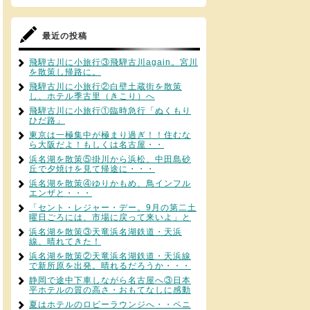
最近の投稿
飛騨古川に小旅行③飛騨古川again。宮川
を散策し帰路に。
飛騨古川に小旅行②白壁土蔵街を散策
し、ホテル季古里（きこり）へ
飛騨古川に小旅行①臨時急行「ぬくもり
ひだ路」
東京は一極集中が極まり過ぎ！！住むな
ら大阪だよ！もしくは名古屋・・
浜名湖を散策⑤掛川から浜松、中田島砂
丘で夕焼けを見て帰途に・・・
浜名湖を散策④ゆりかもめ、鳥インフル
エンザと・・・
「セント・レジャー・デー。9月の第二土
曜日ごろには、市場に戻って来いよ」と
浜名湖を散策③天竜浜名湖鉄道・天浜
線、晴れてきた！
浜名湖を散策②天竜浜名湖鉄道・天浜線
で新所原を出発。晴れるだろうか・・・
静岡で途中下車しながら名古屋へ③日本
平ホテルの質の高さ・おもてなしに感動
夏はホテルのロビーラウンジへ・・ペニ