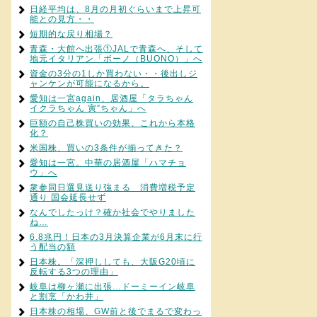
日経平均は、8月の月初ぐらいまで上昇可
能との見方・・
短期的な戻り相場？
青森・大館へ出張①JALで青森へ、そして
地元イタリアン「ボーノ（BUONO）」へ
資金の3分の1しか買わない・・後出しジ
ャンケンが可能になるから。
愛知は一宮again、居酒屋「タラちゃん
イクラちゃん 寅”ちゃん」へ
巨額の自己株買いの効果、これから本格
化？
米国株、買いの3条件が揃ってきた？
愛知は一宮。中華の居酒屋「ハマチョ
ウ」へ
衆参同日選見送り強まる 消費増税予定
通り 国会延長せず
なんでしたっけ？確か社会でやりました
ね…
6.8兆円！日本の3月決算企業が6月末に行
う配当の額
日本株。「深押ししても、大阪G20頃に
反転する3つの理由」
岐阜は柳ヶ瀬に出張…ドーミーイン岐阜
と割烹「かわ井」
日本株の相場、GW前と後でまるで変わっ