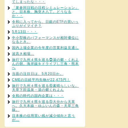
てしまったな・・・
「衆参同日戦の日程シミュレーション」
と。日本株、胸突き八丁。どうなる
か・・
令和に入ってから、日銀のETFの買いっ
ぷりがイマイチ？
5月13日・・・
中小型株のパフォーマンスが相対優位に
なるとき。
国内上場企業の今年度の営業利益見通し
波高き相場…
旅行で九州４県を巡る⓻湯の郷・くれよ
んの朝。海岸線をドライブし三角・熊本
へ
当面の注目日は、5月20日か。
CMEの日経平均先物が22,475円！
旅行で九州４県を巡る⑥素晴らしいな。
天草下田温泉・湯の郷くれよん
令和の時代の国内企業は・・・
旅行で九州４県を巡る⑤大分から天草
へ。久大本線・ゆふいんの森・天草三角
線。
日本株の信用買い残が減少傾向と言う
が…