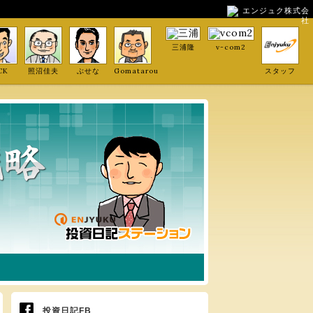
エンジュク株式会
社
三浦隆
v-com2
CK
照沼佳夫
ぶせな
Gomatarou
スタッフ
投資日記FB