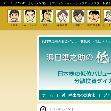
エンジュクTOP
ふりーパパ塾
オプション・キャッシュフロークラブ
投資
上総介
avexfreak
マネー
斉藤正章
土屋賢三
浜口準之助
はっ
浜口準之助の低位バリュー株投資
-低位バリ
ホーム
|
浜口準之助の投資法
|
プロ
2017年3月15日