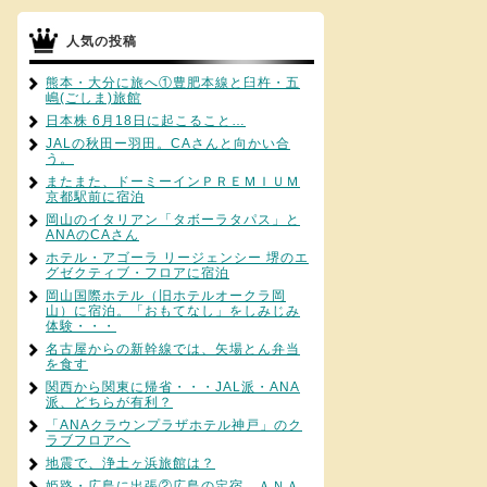
人気の投稿
熊本・大分に旅へ①豊肥本線と臼杵・五
嶋(ごしま)旅館
日本株 6月18日に起こること…
JALの秋田ー羽田。CAさんと向かい合
う。
またまた、ドーミーインＰＲＥＭＩＵＭ
京都駅前に宿泊
岡山のイタリアン「タボーラタパス」と
ANAのCAさん
ホテル・アゴーラ リージェンシー 堺のエ
グゼクティブ・フロアに宿泊
岡山国際ホテル（旧ホテルオークラ岡
山）に宿泊。「おもてなし」をしみじみ
体験・・・
名古屋からの新幹線では、矢場とん弁当
を食す
関西から関東に帰省・・・JAL派・ANA
派、どちらが有利？
「ANAクラウンプラザホテル神戸」のク
ラブフロアへ
地震で、浄土ヶ浜旅館は？
姫路・広島に出張②広島の定宿、ＡＮＡ